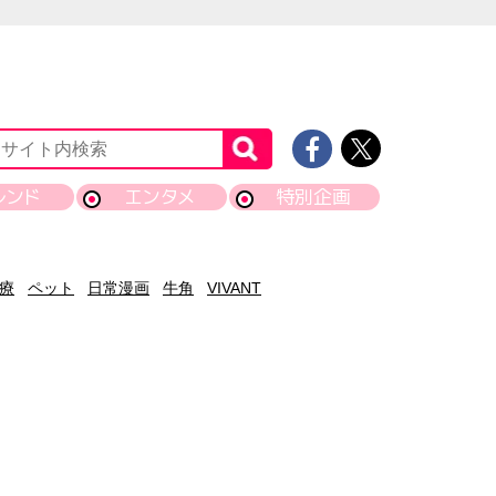
レンド
エンタメ
特別企画
療
ペット
日常漫画
牛角
VIVANT