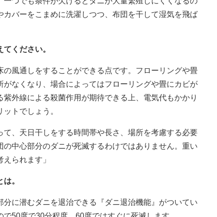
、一つでも条件が欠けるとダニが大量繁殖しにくくなるの
やカバーをこまめに洗濯しつつ、布団を干して湿気を飛ば
えてください。
床の風通しをすることができる点です。フローリングや畳
所がなくなり、場合によってはフローリングや畳にカビが
る紫外線による殺菌作用が期待できる上、電気代もかかり
リットでしょう。
って、天日干しをする時間帯や長さ、場所を考慮する必要
団の中心部分のダニが死滅するわけではありません。重い
考えられます」
とは。
部分に潜むダニを退治できる『ダニ退治機能』がついてい
で50度で30分程度、60度ではすぐに死滅します。