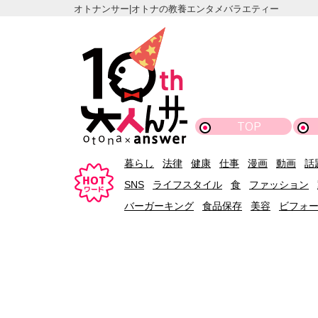
オトナンサー|オトナの教養エンタメバラエティー
TOP
暮らし
法律
健康
仕事
漫画
動画
話
SNS
ライフスタイル
食
ファッション
バーガーキング
食品保存
美容
ビフォ