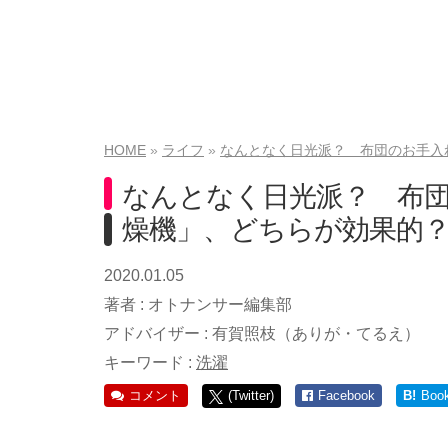
HOME
ライフ
なんとなく日光派？ 布団のお手入
なんとなく日光派？ 布
燥機」、どちらが効果的
2020.01.05
著者 :
オトナンサー編集部
アドバイザー :
有賀照枝（ありが・てるえ）
キーワード :
洗濯
コメント
(Twitter)
Facebook
B!
Boo