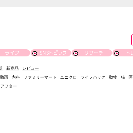
ライフ
SNSトピック
リサーチ
ト
題
新商品
レビュー
動画
内科
ファミリーマート
ユニクロ
ライフハック
動物
猫
医
ーアフター