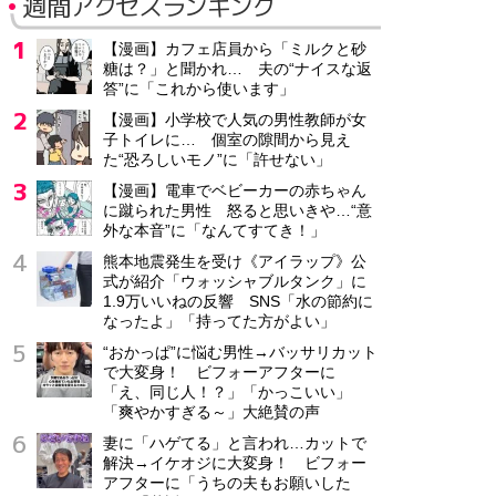
週間アクセスランキング
【漫画】カフェ店員から「ミルクと砂
糖は？」と聞かれ… 夫の“ナイスな返
答”に「これから使います」
【漫画】小学校で人気の男性教師が女
子トイレに… 個室の隙間から見え
た“恐ろしいモノ”に「許せない」
【漫画】電車でベビーカーの赤ちゃん
に蹴られた男性 怒ると思いきや…“意
外な本音”に「なんてすてき！」
熊本地震発生を受け《アイラップ》公
式が紹介「ウォッシャブルタンク」に
1.9万いいねの反響 SNS「水の節約に
なったよ」「持ってた方がよい」
“おかっぱ”に悩む男性→バッサリカット
で大変身！ ビフォーアフターに
「え、同じ人！？」「かっこいい」
「爽やかすぎる～」大絶賛の声
妻に「ハゲてる」と言われ…カットで
解決→イケオジに大変身！ ビフォー
アフターに「うちの夫もお願いした