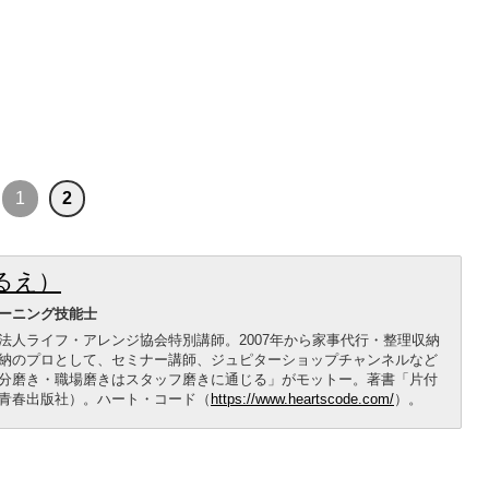
1
2
るえ）
ーニング技能士
法人ライフ・アレンジ協会特別講師。2007年から家事代行・整理収納
納のプロとして、セミナー講師、ジュピターショップチャンネルなど
分磨き・職場磨きはスタッフ磨きに通じる」がモットー。著書「片付
青春出版社）。ハート・コード（
https://www.heartscode.com/
）。