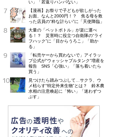
い」「若返りハンパない」
【漫画】お祭りで子どもが欲しがった
お面、なんと2000円！？ 焦る母を救
った店員の“粋な計らい”に「天使降臨」
大量の「ペットボトル」が楽に運べ
る！？ 災害時に役立つ自衛隊の“ライ
フハック”に「目からうろこ」「助か
る」
「転売ヤーから買わないで」アイラッ
プ公式が“ウォッシャブルタンク”増産を
報告 SNS「心強い」「落ち着いたら
買う」
見つけたら踏みつぶして…サクラ、ウ
メ枯らす“特定外来生物”とは？ 鈴木農
水相の注意喚起に「怖い」「迷わずつ
ぶす」