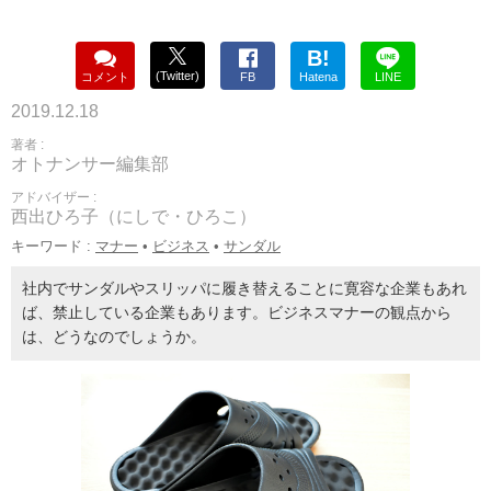
B!
(Twitter)
コメント
FB
Hatena
LINE
2019.12.18
著者 :
オトナンサー編集部
アドバイザー :
西出ひろ子（にしで・ひろこ）
キーワード :
マナー
•
ビジネス
•
サンダル
社内でサンダルやスリッパに履き替えることに寛容な企業もあれ
ば、禁止している企業もあります。ビジネスマナーの観点から
は、どうなのでしょうか。