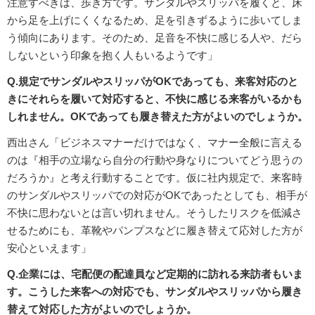
注意すべきは、歩き方です。サンダルやスリッパを履くと、床
から足を上げにくくなるため、足を引きずるように歩いてしま
う傾向にあります。そのため、足音を不快に感じる人や、だら
しないという印象を抱く人もいるようです」
Q.規定でサンダルやスリッパがOKであっても、来客対応のと
きにそれらを履いて対応すると、不快に感じる来客がいるかも
しれません。OKであっても履き替えた方がよいのでしょうか。
西出さん「ビジネスマナーだけではなく、マナー全般に言える
のは『相手の立場なら自分の行動や身なりについてどう思うの
だろうか』と考え行動することです。仮に社内規定で、来客時
のサンダルやスリッパでの対応がOKであったとしても、相手が
不快に思わないとは言い切れません。そうしたリスクを低減さ
せるためにも、革靴やパンプスなどに履き替えて応対した方が
安心といえます」
Q.企業には、宅配便の配達員など定期的に訪れる来訪者もいま
す。こうした来客への対応でも、サンダルやスリッパから履き
替えて対応した方がよいのでしょうか。