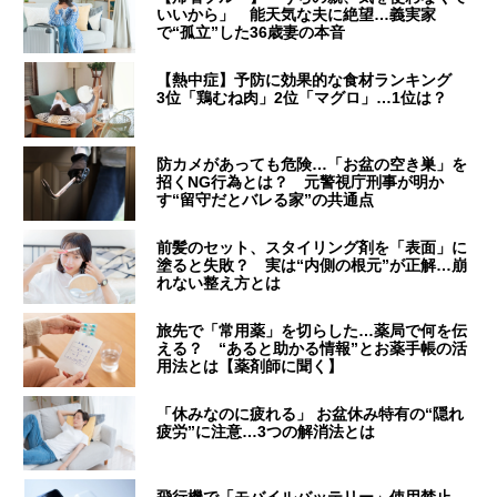
いいから」 能天気な夫に絶望…義実家
で“孤立”した36歳妻の本音
【熱中症】予防に効果的な食材ランキング
3位「鶏むね肉」2位「マグロ」…1位は？
防カメがあっても危険…「お盆の空き巣」を
招くNG行為とは？ 元警視庁刑事が明か
す“留守だとバレる家”の共通点
前髪のセット、スタイリング剤を「表面」に
塗ると失敗？ 実は“内側の根元”が正解…崩
れない整え方とは
旅先で「常用薬」を切らした…薬局で何を伝
える？ “あると助かる情報”とお薬手帳の活
用法とは【薬剤師に聞く】
「休みなのに疲れる」 お盆休み特有の“隠れ
疲労”に注意…3つの解消法とは