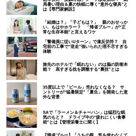
局暑い理由＆夏の快眠に導く“意外な寝具”と
は【専門家解説】
「結婚は？」「子どもは？」 親のおせっか
い、もはやホラー？ 「帰省ブルー」が“正
常な生存本能”と言えるワケ
「警備員に従いUターン」で違反切符？ 自
宅前の工事で“逆走”強いられた理不尽すぎる
体験
旅先のホテルで「眠れない」のは脳の防衛本
能？ 高すぎる枕を調整する“裏技”とは
35度以上で「ビール」売れなくなる？ サ
ントリーが“猛暑限定”「夏生」を開発した意
外な背景
SAで「ラーメン＆チャーハン」は猛烈な眠
気のもと？ ドライブ中の“疲れにくい食事
術”とは【管理栄養士に聞く】
【帰省ブルー】「うちの親、気を使わなくて