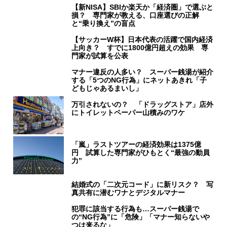
【新NISA】SBIか楽天か「経済圏」で選ぶと
損？ 専門家が教える、口座選びの正解
と“乗り換え”の盲点
【サッカーW杯】日本代表の活躍で国内経済
上向き？ すでに1800億円超えの効果 専
門家が試算を公表
マナー違反の人多い？ スーパー銭湯が紹介
する「5つのNG行為」にネットあきれ「子
どもじゃあるまいし」
万引されないの？ 「ドラッグストア」店外
にトイレットペーパー山積みのワケ
「嵐」ラストツアーの経済効果は1375億
円 試算した専門家がひもとく“最強の動員
力”
結婚式の「二次元コード」に新リスク？ 写
真共有に潜むワナとデジタルマナー
犯罪に該当する行為も…スーパー銭湯で
の“NG行為”に「危険」「マナー知らないや
つは来るな」