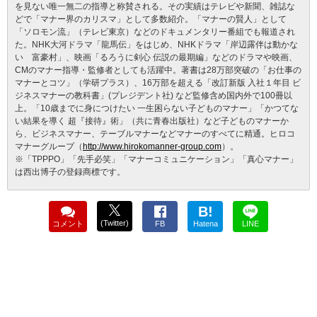
を見ない唯一無二の指導と称賛される。その実績はテレビや新聞、雑誌な
どで「マナー界のカリスマ」として多数紹介。「マナーの賢人」として
「ソロモン流」（テレビ東京）などのドキュメンタリー番組でも報道され
た。NHK大河ドラマ「龍馬伝」をはじめ、NHKドラマ「岸辺露伴は動かな
い 富豪村」、映画「るろうに剣心 伝説の最期編」などのドラマや映画、
CMのマナー指導・監修者としても活躍中。著書は28万部突破の「お仕事の
マナーとコツ」（学研プラス）、16万部を超える「改訂新版 入社１年目 ビ
ジネスマナーの教科書」(プレジデント社) など監修含め国内外で100冊以
上。「10歳までに身につけたい 一生困らない子どものマナー」「かつてな
い結果を導く 超『接待』術」（共に青春出版社）など子どものマナーか
ら、ビジネスマナー、テーブルマナーなどマナーのすべてに精通。ヒロコ
マナーグループ（
http://www.hirokomanner-group.com
）。
※「TPPPO」「先手必笑」「マナーコミュニケーション」「真心マナー」
は西出博子の登録商標です。
B!
(Twitter)
コメント
FB
Hatena
LINE