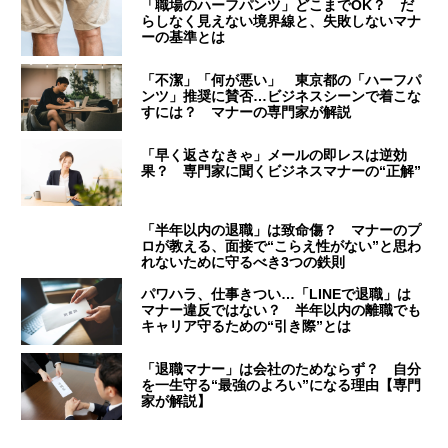
「職場のハーフパンツ」どこまでOK？ だ
らしなく見えない境界線と、失敗しないマナ
ーの基準とは
「不潔」「何が悪い」 東京都の「ハーフパ
ンツ」推奨に賛否…ビジネスシーンで着こな
すには？ マナーの専門家が解説
「早く返さなきゃ」メールの即レスは逆効
果？ 専門家に聞くビジネスマナーの“正解”
「半年以内の退職」は致命傷？ マナーのプ
ロが教える、面接で“こらえ性がない”と思わ
れないために守るべき3つの鉄則
パワハラ、仕事きつい…「LINEで退職」は
マナー違反ではない？ 半年以内の離職でも
キャリア守るための“引き際”とは
「退職マナー」は会社のためならず？ 自分
を一生守る“最強のよろい”になる理由【専門
家が解説】