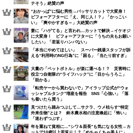
テそう」絶賛の声
“おかっぱ”に悩む男性→バッサリカットで大変身！
ビフォーアフターに「え、同じ人！？」「かっこい
い」「爽やかすぎる～」大絶賛の声
妻に「ハゲてる」と言われ…カットで解決→イケオジ
に大変身！ ビフォーアフターに「うちの夫もお願い
したい」「若返りハンパない」
「本当にやめてほしい」 スーパー銭湯スタッフが訴
える“利用時のNG行為”に「困る」「当たり前すぎ」
大量の「ペットボトル」が楽に運べる！？ 災害時に
役立つ自衛隊の“ライフハック”に「目からうろこ」
「助かる」
「転売ヤーから買わないで」アイラップ公式が“ウォ
ッシャブルタンク”増産を報告 SNS「心強い」「落
ち着いたら買う」
見つけたら踏みつぶして…サクラ、ウメ枯らす“特定
外来生物”とは？ 鈴木農水相の注意喚起に「怖い」
「迷わずつぶす」
年を重ねて貧相に…“シワ＆面長”も気になる女性→カ
ットで10歳以上若返り！？「めちゃくちゃ美人に」