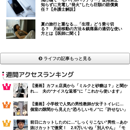
飛行機で「モバイルバッテリー」使用禁止
知らずに充電し“発火”したら巨額の賠償責
任？【弁護士解説】
夏の旅行と重なる…「生理」どう乗り切
る？ 月経移動の方法＆鎮痛薬の適切な使い
方とは【医師に聞く】
ライフの記事もっと見る
週間アクセスランキング
【漫画】カフェ店員から「ミルクと砂糖は？」と聞か
れ… 夫の“ナイスな返答”に「これから使います」
【漫画】小学校で人気の男性教師が女子トイレに…
個室の隙間から見えた“恐ろしいモノ”に「許せない」
前日にカットしたのに…“しっくりこない”男性→あか
抜けカットで激変！ 2.9万いいね「別人やん」「モ