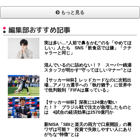
もっと見る
編集部おすすめ記事
実は多い…“人前で鼻をかむ”のを「やめてほ
しい」人たち SNS「飲食店では嫌」「クチ
ャラーと同じ」
混んでいるのに詰めない！？ スーパー銭湯
スタッフが明かす“守ってほしいマナー”とは
【サッカーW杯】レッドカードなのに次戦出
場…アメリカ選手への「執行猶予」に世界中
で批判殺到「FIFAは腐っている」
【サッカーW杯】深夜に124億が動い
た！？ ブラジル戦で注文が急増したものと
は 4試合の経済効果は2570億円か
新NISA「SBIと楽天の両方で口座開設」の裏
ワザは可能？ 投資で失敗しやすい人にあり
がちな“特徴”とは