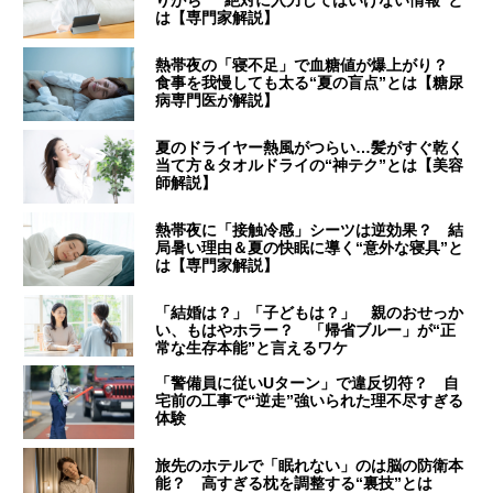
りがち “絶対に入力してはいけない情報”と
は【専門家解説】
熱帯夜の「寝不足」で血糖値が爆上がり？
食事を我慢しても太る“夏の盲点”とは【糖尿
病専門医が解説】
夏のドライヤー熱風がつらい…髪がすぐ乾く
当て方＆タオルドライの“神テク”とは【美容
師解説】
熱帯夜に「接触冷感」シーツは逆効果？ 結
局暑い理由＆夏の快眠に導く“意外な寝具”と
は【専門家解説】
「結婚は？」「子どもは？」 親のおせっか
い、もはやホラー？ 「帰省ブルー」が“正
常な生存本能”と言えるワケ
「警備員に従いUターン」で違反切符？ 自
宅前の工事で“逆走”強いられた理不尽すぎる
体験
旅先のホテルで「眠れない」のは脳の防衛本
能？ 高すぎる枕を調整する“裏技”とは