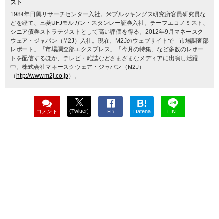
スト
1984年日興リサーチセンター入社。米ブルッキングス研究所客員研究員な
どを経て、三菱UFJモルガン・スタンレー証券入社。チーフエコノミスト、
シニア債券ストラテジストとして高い評価を得る。2012年9月マネースク
ウェア・ジャパン（M2J）入社。現在、M2Jのウェブサイトで「市場調査部
レポート」「市場調査部エクスプレス」「今月の特集」など多数のレポー
トを配信するほか、テレビ・雑誌などさまざまなメディアに出演し活躍
中。株式会社マネースクウェア・ジャパン（M2J）
（
http://www.m2j.co.jp
）。
B!
(Twitter)
コメント
FB
Hatena
LINE