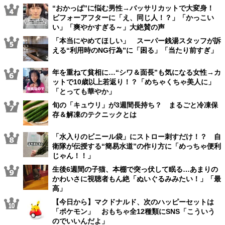
“おかっぱ”に悩む男性→バッサリカットで大変身！
ビフォーアフターに「え、同じ人！？」「かっこい
い」「爽やかすぎる～」大絶賛の声
「本当にやめてほしい」 スーパー銭湯スタッフが訴
える“利用時のNG行為”に「困る」「当たり前すぎ」
年を重ねて貧相に…“シワ＆面長”も気になる女性→カ
ットで10歳以上若返り！？「めちゃくちゃ美人に」
「とっても華やか」
旬の「キュウリ」が3週間長持ち？ まるごと冷凍保
存＆解凍のテクニックとは
「水入りのビニール袋」にストロー刺すだけ！？ 自
衛隊が伝授する“簡易水道”の作り方に「めっちゃ便利
じゃん！！」
生後6週間の子猫、本棚で突っ伏して眠る…あまりの
かわいさに視聴者もん絶「ぬいぐるみみたい！」「最
高」
【今日から】マクドナルド、次のハッピーセットは
「ポケモン」 おもちゃ全12種類にSNS「こういう
のでいいんだよ」