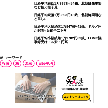
日経平均続落1万9383円84銭、北朝鮮先軍節
など控え様子見
日経平均続落1万9393円13銭、北朝鮮問題な
ど重しに
日経平均大幅続落1万9470円41銭、ドル／円
が109円台前半に下落
日経平均小幅続落1万9702円63銭、FOMC議
事録受けドル安・円高
キーワード
投資
株
為替
日経平均