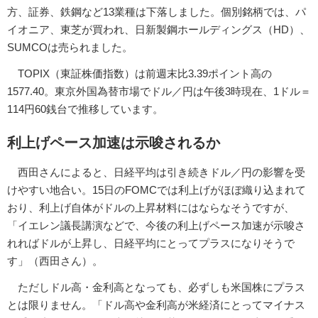
方、証券、鉄鋼など13業種は下落しました。個別銘柄では、パ
イオニア、東芝が買われ、日新製鋼ホールディングス（HD）、
SUMCOは売られました。
TOPIX（東証株価指数）は前週末比3.39ポイント高の
1577.40。東京外国為替市場でドル／円は午後3時現在、1ドル＝
114円60銭台で推移しています。
利上げペース加速は示唆されるか
西田さんによると、日経平均は引き続きドル／円の影響を受
けやすい地合い。15日のFOMCでは利上げがほぼ織り込まれて
おり、利上げ自体がドルの上昇材料にはならなそうですが、
「イエレン議長講演などで、今後の利上げペース加速が示唆さ
れればドルが上昇し、日経平均にとってプラスになりそうで
す」（西田さん）。
ただしドル高・金利高となっても、必ずしも米国株にプラス
とは限りません。「ドル高や金利高が米経済にとってマイナス