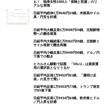
も！ 独身女性1000人「保険と投資」のリ
アルな実情
日経平均続伸1万9646円24銭、米株高やドル
高・円安を好感
日経平均大幅反発1万9506円54銭、北朝鮮情
勢への懸念後退
日経平均大幅続落1万9362円55銭、北朝鮮ミ
サイル発射で懸念再燃
日経平均小幅反落1万9449円90銭、ドル／円
下落で小動き
ヒカルさん騒動で話題 「VALU」は資産運
用の選択肢となりうるか
日経平均反発1万9452円61銭、「週明け反
発」の見方で買い
日経平均反落1万9353円77銭、トランプ発言
でNY株下落
日経平均反発1万9434円64銭、欧米株とドル
／円上昇を好感