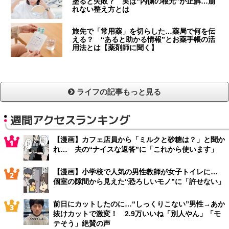
塗ると失敗？ 実は“内側の根元”が正解…崩
れない整え方とは
旅先で「常用薬」を切らした…薬局で何を伝
える？ “あると助かる情報”とお薬手帳の活
用法とは【薬剤師に聞く】
ライフの記事もっと見る
週間アクセスランキング
【漫画】カフェ店員から「ミルクと砂糖は？」と聞か
れ… 夫の“ナイスな返答”に「これから使います」
【漫画】小学校で人気の男性教師が女子トイレに…
個室の隙間から見えた“恐ろしいモノ”に「許せない」
前日にカットしたのに…“しっくりこない”男性→あか
抜けカットで激変！ 2.9万いいね「別人やん」「モ
テそう」絶賛の声