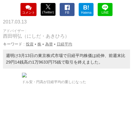
B!
(Twitter)
コメント
FB
Hatena
LINE
2017.03.13
アドバイザー :
西田明弘（にしだ・あきひろ）
キーワード :
投資
•
株
•
為替
•
日経平均
週明け3月13日の東京株式市場で日経平均株価は続伸、前週末比
29円14銭高の1万9633円75銭で取引を終えました。
ドル安・円高が日経平均の重しになった