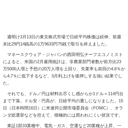
週明け3月13日の東京株式市場で日経平均株価は続伸、前週
末比29円14銭高の1万9633円75銭で取引を終えました。
マネースクウェア・ジャパンの西田明弘チーフエコノミスト
によると、米国の2月雇用統計は、非農業部門者数が前月比23
万5000人増と予想の20万人増を上回り、失業率も前回の4.8％か
ら4.7％に低下するなど、3月利上げを後押しする強い結果でし
た。
それでも、ドル／円は材料出尽くし感からか1ドル＝114円台
まで下落。ドル安・円高が、日経平均の重しになりました。15
日（日本時間16日）に米連邦公開市場委員会（FOMC）、オラ
ンダ総選挙などを控えて、積極的には買われにくい状況です。
東証1部33業種中、電気・ガス、空運など20業種が上昇、一