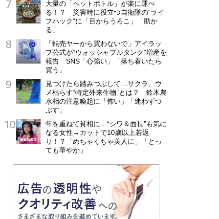
大量の「ペットボトル」が楽に運べ
る！？ 災害時に役立つ自衛隊の“ライ
フハック”に「目からうろこ」「助か
る」
「転売ヤーから買わないで」アイラッ
プ公式が“ウォッシャブルタンク”増産を
報告 SNS「心強い」「落ち着いたら
買う」
見つけたら踏みつぶして…サクラ、ウ
メ枯らす“特定外来生物”とは？ 鈴木農
水相の注意喚起に「怖い」「迷わずつ
ぶす」
年を重ねて貧相に…“シワ＆面長”も気に
なる女性→カットで10歳以上若返
り！？「めちゃくちゃ美人に」「とっ
ても華やか」