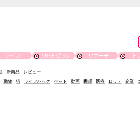
ライフ
SNSトピック
リサーチ
ト
題
新商品
レビュー
動物
猫
ライフハック
ペット
動画
睡眠
医療
ロッテ
企業