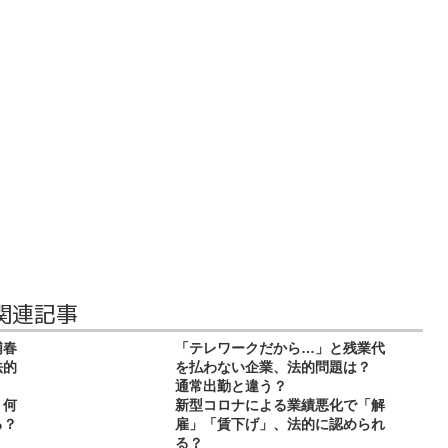
関連記事
浦春
「テレワークだから…」と残業代
法的
を払わない企業、法的問題は？
通常出勤と違う？
 何
新型コロナによる業績悪化で「解
る？
雇」「賃下げ」、法的に認められ
る？