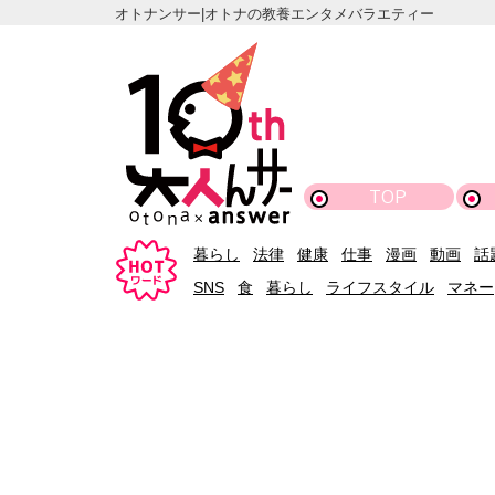
オトナンサー|オトナの教養エンタメバラエティー
TOP
暮らし
法律
健康
仕事
漫画
動画
話
SNS
食
暮らし
ライフスタイル
マネー