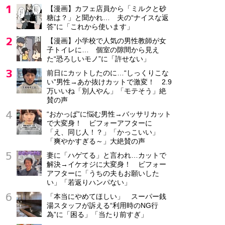
【漫画】カフェ店員から「ミルクと砂
糖は？」と聞かれ… 夫の“ナイスな返
答”に「これから使います」
【漫画】小学校で人気の男性教師が女
子トイレに… 個室の隙間から見え
た“恐ろしいモノ”に「許せない」
前日にカットしたのに…“しっくりこな
い”男性→あか抜けカットで激変！ 2.9
万いいね「別人やん」「モテそう」絶
賛の声
“おかっぱ”に悩む男性→バッサリカット
で大変身！ ビフォーアフターに
「え、同じ人！？」「かっこいい」
「爽やかすぎる～」大絶賛の声
妻に「ハゲてる」と言われ…カットで
解決→イケオジに大変身！ ビフォー
アフターに「うちの夫もお願いした
い」「若返りハンパない」
「本当にやめてほしい」 スーパー銭
湯スタッフが訴える“利用時のNG行
為”に「困る」「当たり前すぎ」