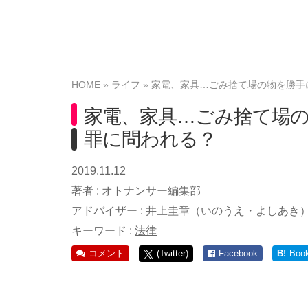
HOME
ライフ
家電、家具…ごみ捨て場の物を勝手
家電、家具…ごみ捨て場
罪に問われる？
2019.11.12
著者 :
オトナンサー編集部
アドバイザー :
井上圭章（いのうえ・よしあき
キーワード :
法律
コメント
(Twitter)
Facebook
B!
Boo