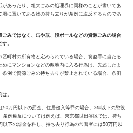
紙があったり、粗大ごみの処理券に同様のことが書いてあ
て場に置いてある物の持ち去りが条例に違反するものであ
一般ごみではなく、缶や瓶、段ボールなどの資源ごみの場合
です。
市区町村の所有物と定められている場合、窃盗罪に当たる
ためにマンションなどの敷地内に入る行為は、先述したよ
、条例で資源ごみの持ち去りが禁止されている場合、条例
刑は。
は50万円以下の罰金、住居侵入等罪の場合、3年以下の懲役
す。条例違反については例えば、東京都世田谷区では、持ち
円以下の罰金を科し、持ち去り行為の常習者には50万円以