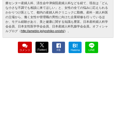
療センター産婦人科、済生会中津病院産婦人科などを経て、現在は「どん
な小さな不調でも相談に来てほしい」と、女性の全ての悩みに応えられる
かかりつけ医として、都内の産婦人科クリニックに勤務。産科・婦人科医
の立場から、働く女性や管理職の男性に向けた企業研修を行っているほ
か、モデル経験があり、美と健康に関する知識も豊富。日本産科婦人科学
会会員、日本女性医学学会会員、日本産婦人科乳腺学会会員。オフィシャ
ルブログ（
http://ameblo.jp/yoshiko-onishi/
）。
B!
(Twitter)
コメント
FB
Hatena
LINE