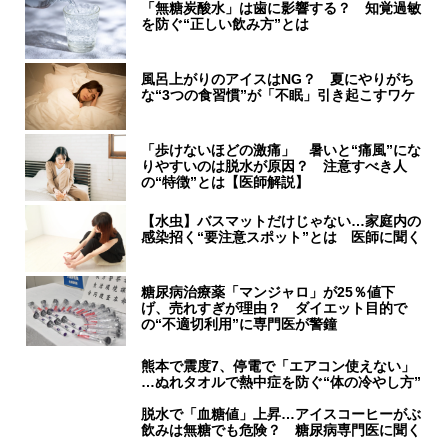
「無糖炭酸水」は歯に影響する？ 知覚過敏
を防ぐ“正しい飲み方”とは
風呂上がりのアイスはNG？ 夏にやりがち
な“3つの食習慣”が「不眠」引き起こすワケ
「歩けないほどの激痛」 暑いと“痛風”にな
りやすいのは脱水が原因？ 注意すべき人
の“特徴”とは【医師解説】
【水虫】バスマットだけじゃない…家庭内の
感染招く“要注意スポット”とは 医師に聞く
糖尿病治療薬「マンジャロ」が25％値下
げ、売れすぎが理由？ ダイエット目的で
の“不適切利用”に専門医が警鐘
熊本で震度7、停電で「エアコン使えない」
…ぬれタオルで熱中症を防ぐ“体の冷やし方”
脱水で「血糖値」上昇…アイスコーヒーがぶ
飲みは無糖でも危険？ 糖尿病専門医に聞く