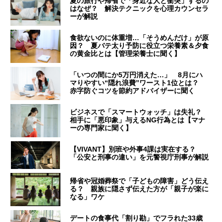
夏の旅行や帰省で「身近な人と衝突」するの
はなぜ？ 解決テクニックを心理カウンセラ
ーが解説
食欲ないのに体重増…「そうめんだけ」が原
因？ 夏バテ太り予防に役立つ栄養素＆夕食
の黄金比とは【管理栄養士に聞く】
「いつの間にか5万円消えた…」 8月にハ
マりやすい“隠れ浪費”ワースト1位とは？
赤字防ぐコツを節約アドバイザーに聞く
ビジネスで「スマートウォッチ」は失礼？
相手に「悪印象」与えるNG行為とは【マナ
ーの専門家に聞く】
【VIVANT】別班や外事4課は実在する？
「公安と刑事の違い」を元警視庁刑事が解説
帰省や冠婚葬祭で「子どもの障害」どう伝え
る？ 親族に隠さず伝えた方が「親子が楽に
なる」ワケ
デートの食事代「割り勘」でフラれた33歳