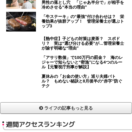
男性の落とし穴 「じゃあ半分で」が相手を
冷めさせる“本当の理由”
「牛ステーキ」の“最強”付け合わせは？ 栄
養効果が抜群アップ！ 管理栄養士が選ぶト
ップ3
【熱中症】子どもの対策は麦茶？ スポド
リ？ 実は“選び分ける必要”が…管理栄養士
が諭す明確な“理由”
「アサリ数個」で100万円の罰金？ 海のレ
ジャーで知らないと“密漁”になる4つのルー
ル【元警視庁刑事が解説】
夏休みの「お金の使い方」巡り夫婦バト
ル？ もめない秘訣と8月後半の“赤字”防ぐ
テク
ライフの記事もっと見る
週間アクセスランキング