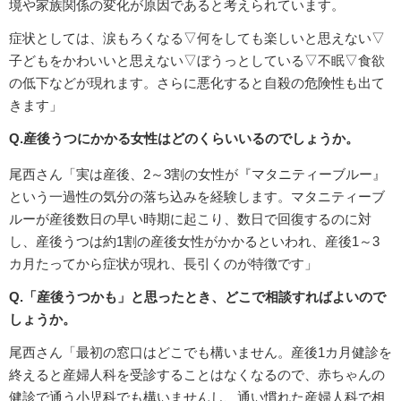
境や家族関係の変化が原因であると考えられています。
症状としては、涙もろくなる▽何をしても楽しいと思えない▽
子どもをかわいいと思えない▽ぼうっとしている▽不眠▽食欲
の低下などが現れます。さらに悪化すると自殺の危険性も出て
きます」
Q.産後うつにかかる女性はどのくらいいるのでしょうか。
尾西さん「実は産後、2～3割の女性が『マタニティーブルー』
という一過性の気分の落ち込みを経験します。マタニティーブ
ルーが産後数日の早い時期に起こり、数日で回復するのに対
し、産後うつは約1割の産後女性がかかるといわれ、産後1～3
カ月たってから症状が現れ、長引くのが特徴です」
Q.「産後うつかも」と思ったとき、どこで相談すればよいので
しょうか。
尾西さん「最初の窓口はどこでも構いません。産後1カ月健診を
終えると産婦人科を受診することはなくなるので、赤ちゃんの
健診で通う小児科でも構いませんし、通い慣れた産婦人科で相