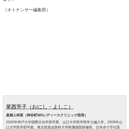
（オトナンサー編集部）
尾西芳子（おにし・よしこ）
産婦人科医（神谷町WGレディースクリニック院長）
2005年神戸大学国際文化学部卒業、山口大学医学部学士編入学。2009年山
口大学医学部卒業。東京慈恵会医科大学附属病院研修医、日本赤十字社医