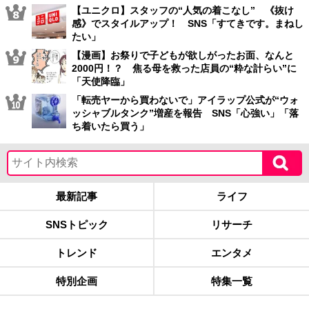
【ユニクロ】スタッフの“人気の着こなし” 《抜け
感》でスタイルアップ！ SNS「すてきです。まねし
たい」
【漫画】お祭りで子どもが欲しがったお面、なんと
2000円！？ 焦る母を救った店員の“粋な計らい”に
「天使降臨」
「転売ヤーから買わないで」アイラップ公式が“ウォ
ッシャブルタンク”増産を報告 SNS「心強い」「落
ち着いたら買う」
最新記事
ライフ
SNSトピック
リサーチ
トレンド
エンタメ
特別企画
特集一覧