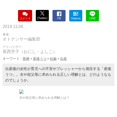
B!
(Twitter)
コメント
FB
Hatena
LINE
2019.11.06
著者 :
オトナンサー編集部
アドバイザー :
尾西芳子（おにし・よしこ）
キーワード :
医療
•
産後うつ
•
妊娠
•
出産
出産後の女性が育児への不安やプレッシャーから発症する「産後
うつ」。夫や祖父母に求められる正しい理解とは、どのようなも
のでしょうか。
夫や祖父母に求められる理解とは？