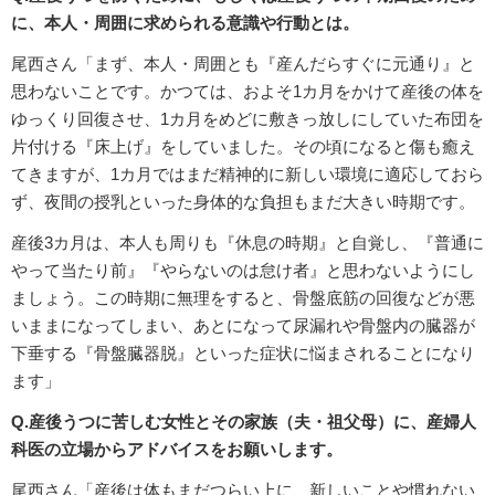
に、本人・周囲に求められる意識や行動とは。
尾西さん「まず、本人・周囲とも『産んだらすぐに元通り』と
思わないことです。かつては、およそ1カ月をかけて産後の体を
ゆっくり回復させ、1カ月をめどに敷きっ放しにしていた布団を
片付ける『床上げ』をしていました。その頃になると傷も癒え
てきますが、1カ月ではまだ精神的に新しい環境に適応しておら
ず、夜間の授乳といった身体的な負担もまだ大きい時期です。
産後3カ月は、本人も周りも『休息の時期』と自覚し、『普通に
やって当たり前』『やらないのは怠け者』と思わないようにし
ましょう。この時期に無理をすると、骨盤底筋の回復などが悪
いままになってしまい、あとになって尿漏れや骨盤内の臓器が
下垂する『骨盤臓器脱』といった症状に悩まされることになり
ます」
Q.産後うつに苦しむ女性とその家族（夫・祖父母）に、産婦人
科医の立場からアドバイスをお願いします。
尾西さん「産後は体もまだつらい上に、新しいことや慣れない