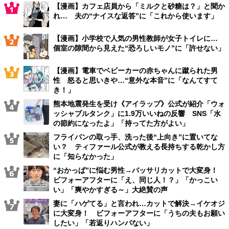
【漫画】カフェ店員から「ミルクと砂糖は？」と聞か
れ… 夫の“ナイスな返答”に「これから使います」
【漫画】小学校で人気の男性教師が女子トイレに…
個室の隙間から見えた“恐ろしいモノ”に「許せない」
【漫画】電車でベビーカーの赤ちゃんに蹴られた男
性 怒ると思いきや…“意外な本音”に「なんてすて
き！」
熊本地震発生を受け《アイラップ》公式が紹介「ウォ
ッシャブルタンク」に1.9万いいねの反響 SNS「水
の節約になったよ」「持ってた方がよい」
フライパンの取っ手、洗った後“上向き”に置いてな
い？ ティファール公式が教える長持ちする乾かし方
に「知らなかった」
“おかっぱ”に悩む男性→バッサリカットで大変身！
ビフォーアフターに「え、同じ人！？」「かっこい
い」「爽やかすぎる～」大絶賛の声
妻に「ハゲてる」と言われ…カットで解決→イケオジ
に大変身！ ビフォーアフターに「うちの夫もお願い
したい」「若返りハンパない」