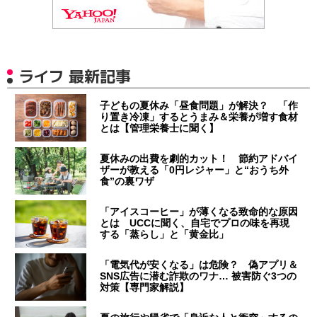
ライフ 最新記事
子どもの夏休み「昼食問題」が解決？ 「作
り置き冷凍」するとうまみ＆栄養が増す食材
とは【管理栄養士に聞く】
夏休みの出費を劇的カット！ 節約アドバイ
ザーが教える「0円レジャー」と“おうち外
食”の裏ワザ
「アイスコーヒー」が薄くなる致命的な原因
とは UCCに聞く、自宅でプロの味を再現
する「蒸らし」と「黄金比」
「電気代が安くなる」は危険？ 偽アプリ＆
SNS広告に潜む詐欺のワナ… 被害防ぐ3つの
対策【専門家解説】