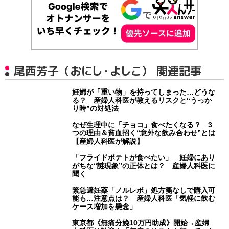
尾西芳子（おにし・よしこ） 関連記事
妊婦が「重い物」を持ってしまった…どうな
る？ 産婦人科医が教えるリスクと“うっか
り時”の対処法
なぜ生理中に「チョコ」食べたくなる？ 3
つの理由＆貧血招く“意外な飲み合わせ”とは
【産婦人科医が解説】
「フライドポテトが食べたい」 妊婦にあり
がちな“謎現象”の正体とは？ 産婦人科医に
聞く
緊急避妊薬「ノルレボ」処方箋なしで購入可
能も…注意点は？ 産婦人科医「気軽に飲む
ケース増加を懸念」
東京都《無痛分娩10万円助成》開始→産婦