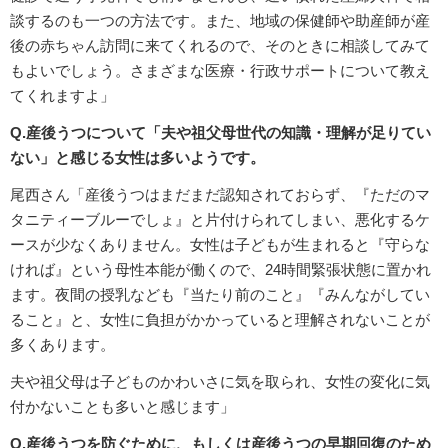
談するのも一つの方法です。また、地域の保健師や助産師が産
後の赤ちゃん訪問に来てくれるので、そのときに相談してみて
もよいでしょう。さまざまな医療・行政サポートについて教え
てくれますよ」
Q.産後うつについて「夫や祖父母世代の知識・理解が足りてい
ない」と感じる女性は多いようです。
尾西さん「産後うつはまだまだ認知されておらず、『ただのマ
タニティーブルーでしょ』と片付けられてしまい、悪化するケ
ースが少なくありません。女性は子どもが生まれると『守らな
ければ』という母性本能が働くので、24時間緊張状態に置かれ
ます。夜間の授乳なども『当たり前のこと』『みんながしてい
ること』と、女性に負担がかかっていると理解されないことが
多くあります。
夫や祖父母は子どものかわいさに気を取られ、女性の変化に気
付かないことも多いと感じます」
Q.産後うつを防ぐために、もしくは産後うつの早期回復のため