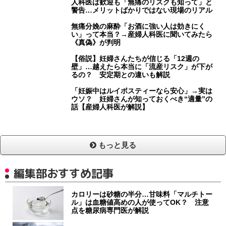
人科医は歓迎も「無痛のリスクも知って」と
警告…メリットばかりではない現場のリアル
無痛分娩の麻酔「お酒に強い人は効きにく
い」って本当？→産婦人科医に聞いてみたら
《真偽》が判明
【俗説】妊婦さんたちが信じる「12週の
壁」…越えたら本当に「流産リスク」が下が
るの？ 安定期との違いも解説
「妊娠中はルイボスティーなら安心」→実は
ウソ？ 妊婦さんが知っておくべき“適量”の
話【産婦人科医が解説】
もっと見る
編集部おすすめ記事
カロリーは砂糖の半分…甘味料「マルチトー
ル」は血糖値高めの人が使ってOK？ 注意
点を糖尿病専門医が解説