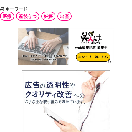
キーワード
医療
産後うつ
妊娠
出産