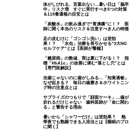
体がしびれる、言葉出ない…暑い日は「脳卒
中」リスク増 すぐに実行すべき5つの対策
＆119番通報の目安とは
「炭酸水」の飲み過ぎで“胃潰瘍”に！？ 医
師に聞く本当のリスク＆注意すべき人の特徴
足の皮むけに「ゴシゴシ洗い」は逆効
果！？ 「水虫」治療を長引かせる“3大NG
セルフケア”とは【医師が警鐘】
「糖尿病」の数値、実は夏に下がる！？ 指
標「HbA1c」の改善に潜む“落とし穴”とは
【専門医解説】
虫歯じゃないのに歯がしみる…「知覚過敏」
なぜ起きる？ 毎日の歯磨き＆ホワイトニン
グ時の注意点とは
サプライズのつもりで「顔面ケーキ」…歯が
折れるだけじゃない 歯科医師が「命に関わ
る」と警告する理由
暑いから「シャワーだけ」は逆効果？ 熱
帯夜でも熟睡できる入浴法とは【睡眠のプロ
に聞く】