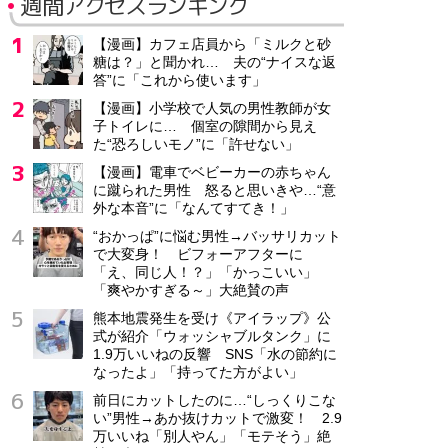
週間アクセスランキング
【漫画】カフェ店員から「ミルクと砂
糖は？」と聞かれ… 夫の“ナイスな返
答”に「これから使います」
【漫画】小学校で人気の男性教師が女
子トイレに… 個室の隙間から見え
た“恐ろしいモノ”に「許せない」
【漫画】電車でベビーカーの赤ちゃん
に蹴られた男性 怒ると思いきや…“意
外な本音”に「なんてすてき！」
“おかっぱ”に悩む男性→バッサリカット
で大変身！ ビフォーアフターに
「え、同じ人！？」「かっこいい」
「爽やかすぎる～」大絶賛の声
熊本地震発生を受け《アイラップ》公
式が紹介「ウォッシャブルタンク」に
1.9万いいねの反響 SNS「水の節約に
なったよ」「持ってた方がよい」
前日にカットしたのに…“しっくりこな
い”男性→あか抜けカットで激変！ 2.9
万いいね「別人やん」「モテそう」絶