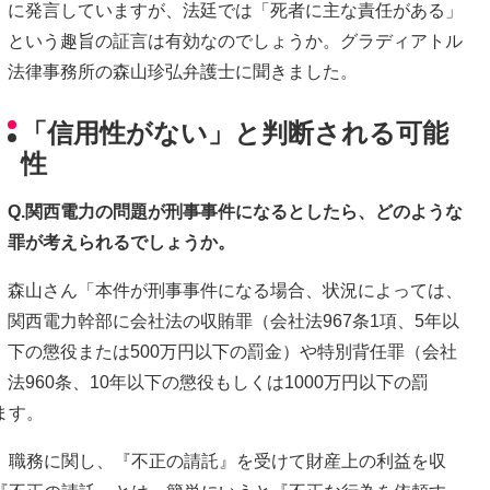
に発言していますが、法廷では「死者に主な責任がある」
という趣旨の証言は有効なのでしょうか。グラディアトル
法律事務所の森山珍弘弁護士に聞きました。
「信用性がない」と判断される可能
性
Q.関西電力の問題が刑事事件になるとしたら、どのような
罪が考えられるでしょうか。
森山さん「本件が刑事事件になる場合、状況によっては、
関西電力幹部に会社法の収賄罪（会社法967条1項、5年以
下の懲役または500万円以下の罰金）や特別背任罪（会社
法960条、10年以下の懲役もしくは1000万円以下の罰
ます。
、職務に関し、『不正の請託』を受けて財産上の利益を収