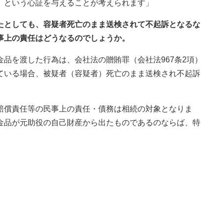
』という心証を与えることが考えられます」
ったとしても、容疑者死亡のまま送検されて不起訴となるな
事上の責任はどうなるのでしょうか。
品を渡した行為は、会社法の贈賄罪（会社法967条2項）
ている場合、被疑者（容疑者）死亡のまま送検され不起訴
賠償責任等の民事上の責任・債務は相続の対象となりま
金品が元助役の自己財産から出たものであるのならば、特