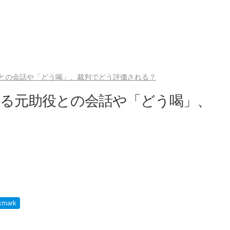
との会話や「どう喝」、裁判でどう評価される？
ある元助役との会話や「どう喝」、
）
kmark