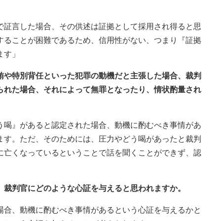
で証言した場合、その供述は証拠として採用され得ると思
することが困難であるため、信用性がない、つまり『証拠
ます」
収賄や特別背任といった犯罪の動機だと主張した場合、裁判
られた場合、それによって無罪となったり、情状酌量され
う喝』があると認定された場合、動機に酌むべき事情があ
ます。ただ、そのためには、圧力やどう喝があったと裁判
に亡くなっているということで話を聞くことができず、認
は、裁判官にどのような心証を与えると思われますか。
場合、動機に酌むべき事情があるという心証を与えるかと