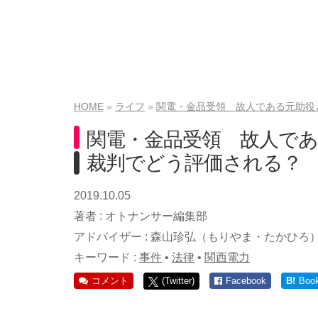
HOME
ライフ
関電・金品受領 故人である元助役
関電・金品受領 故人で
裁判でどう評価される？
2019.10.05
著者 :
オトナンサー編集部
アドバイザー :
森山珍弘（もりやま・たかひろ
キーワード :
事件
•
法律
•
関西電力
コメント
(Twitter)
Facebook
B!
Boo