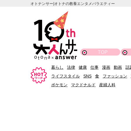
オトナンサー|オトナの教養エンタメバラエティー
TOP
暮らし
法律
健康
仕事
漫画
動画
話
ライフスタイル
SNS
食
ファッション
ポケモン
マクドナルド
産婦人科