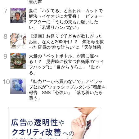
賛の声
妻に「ハゲてる」と言われ…カットで
解決→イケオジに大変身！ ビフォー
アフターに「うちの夫もお願いした
い」「若返りハンパない」
【漫画】お祭りで子どもが欲しがった
お面、なんと2000円！？ 焦る母を救
った店員の“粋な計らい”に「天使降臨」
大量の「ペットボトル」が楽に運べ
る！？ 災害時に役立つ自衛隊の“ライ
フハック”に「目からうろこ」「助か
る」
「転売ヤーから買わないで」アイラッ
プ公式が“ウォッシャブルタンク”増産を
報告 SNS「心強い」「落ち着いたら
買う」