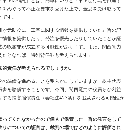
『不正の請託』とは、簡単にいうと『不正な行為を依頼す
事をめぐって不正な要求を受けた上で、金品を受け取って
とです。
側が元助役に、工事に関する情報を提供していた』旨の記
に情報を提供したり、発注を優先したりしていたことが証
法の収賄罪が成立する可能性があります。また、関西電力
えたとなれば、特別背任罪も考えられます」
法的責任が考えられるでしょうか。
訟の準備を進めることを明らかにしていますが、株主代表
損害を賠償することです。今回、関西電力の役員らが利益
する損害賠償責任（会社法423条）を追及される可能性が
け取ってくれなかったので個人で保管した」旨の発言をして
取りについての証言は、裁判の場ではどのように評価され