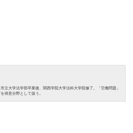
阪市立大学法学部卒業後、関西学院大学法科大学院修了。「労働問題」
どを得意分野として扱う。