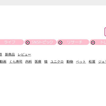
ライフ
SNSトピック
リサーチ
ト
題
新商品
レビュー
動画
くら寿司
内科
医療
猫
ユニクロ
動物
ペット
松屋
ジェ