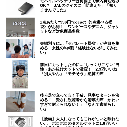
モバイルバッテリーは何個まで機内持ち込み
OK？ JALのクイズに「間違えた」「知り
ませんでした」
1点あたり“596円”cocaの《5点選べる福
袋》がお得！ ワンピースやデニム、ジャケ
ットなど対象商品多数
夫婦別々に…「セパレート帰省」が注目を集
める 女性の約4割「経験はないがしてみた
い」
前日にカットしたのに…“しっくりこない”男
性→あか抜けカットで激変！ 2.9万いいね
「別人やん」「モテそう」絶賛の声
後ろ足で立って歩く子猫、見事なターンを決
める！ 賢さに視聴者から驚嘆の声「かわい
すぎて耐えられない！」「なんて素晴らし
い」
【漫画】大人になってもこれがないと眠れな
い… ボロボロのタオルケットに1.6万いい