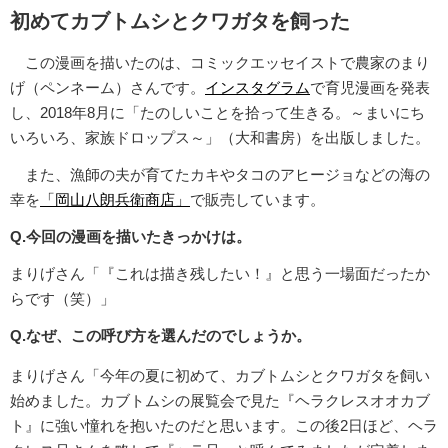
初めてカブトムシとクワガタを飼った
この漫画を描いたのは、コミックエッセイストで農家のまり
げ（ペンネーム）さんです。
インスタグラム
で育児漫画を発表
し、2018年8月に「たのしいことを拾って生きる。～まいにち
いろいろ、家族ドロップス～」（大和書房）を出版しました。
また、漁師の夫が育てたカキやタコのアヒージョなどの海の
幸を
「岡山八朗兵衛商店」
で販売しています。
Q.今回の漫画を描いたきっかけは。
まりげさん「『これは描き残したい！』と思う一場面だったか
らです（笑）」
Q.なぜ、この呼び方を選んだのでしょうか。
まりげさん「今年の夏に初めて、カブトムシとクワガタを飼い
始めました。カブトムシの展覧会で見た『ヘラクレスオオカブ
ト』に強い憧れを抱いたのだと思います。この後2日ほど、ヘラ