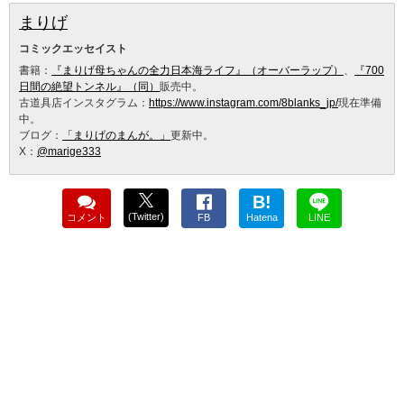
まりげ
コミックエッセイスト
書籍：
『まりげ母ちゃんの全力日本海ライフ』（オーバーラップ）
、
『700
日間の絶望トンネル』（同）
販売中。
古道具店インスタグラム：
https://www.instagram.com/8blanks_jp/
現在準備
中。
ブログ：
「まりげのまんが。」
更新中。
X：
@marige333
B!
(Twitter)
コメント
FB
Hatena
LINE