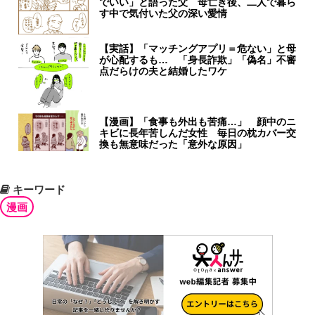
でいい」と語った父 母亡き後、二人で暮ら
す中で気付いた父の深い愛情
【実話】「マッチングアプリ＝危ない」と母
が心配するも… 「身長詐欺」「偽名」不審
点だらけの夫と結婚したワケ
【漫画】「食事も外出も苦痛…」 顔中のニ
キビに長年苦しんだ女性 毎日の枕カバー交
換も無意味だった「意外な原因」
キーワード
漫画