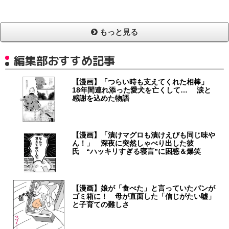
もっと見る
編集部おすすめ記事
【漫画】「つらい時も支えてくれた相棒」
18年間連れ添った愛犬を亡くして… 涙と
感謝を込めた物語
【漫画】「漬けマグロも漬けえびも同じ味や
ん！」 深夜に突然しゃべり出した彼
氏 “ハッキリすぎる寝言”に困惑＆爆笑
【漫画】娘が「食べた」と言っていたパンが
ゴミ箱に！ 母が直面した「信じがたい嘘」
と子育ての難しさ