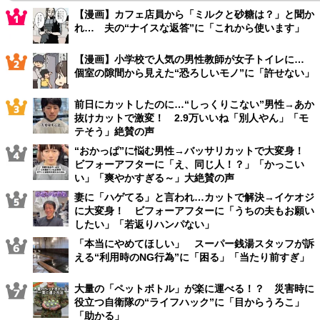
【漫画】カフェ店員から「ミルクと砂糖は？」と聞か
れ… 夫の“ナイスな返答”に「これから使います」
【漫画】小学校で人気の男性教師が女子トイレに…
個室の隙間から見えた“恐ろしいモノ”に「許せない」
前日にカットしたのに…“しっくりこない”男性→あか
抜けカットで激変！ 2.9万いいね「別人やん」「モ
テそう」絶賛の声
“おかっぱ”に悩む男性→バッサリカットで大変身！
ビフォーアフターに「え、同じ人！？」「かっこい
い」「爽やかすぎる～」大絶賛の声
妻に「ハゲてる」と言われ…カットで解決→イケオジ
に大変身！ ビフォーアフターに「うちの夫もお願い
したい」「若返りハンパない」
「本当にやめてほしい」 スーパー銭湯スタッフが訴
える“利用時のNG行為”に「困る」「当たり前すぎ」
大量の「ペットボトル」が楽に運べる！？ 災害時に
役立つ自衛隊の“ライフハック”に「目からうろこ」
「助かる」