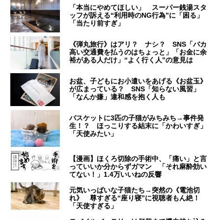
「本当にやめてほしい」 スーパー銭湯スタ
ッフが訴える“利用時のNG行為”に「困る」
「当たり前すぎ」
《弾丸旅行》はアリ？ ナシ？ SNS「バカ
高い交通費を払うのはちょっと」「お金に余
裕がある人だけ」“よく行く人”の意見は
お盆、子どもにお小遣いをあげる《お盆玉》
が広まっている？ SNS「知らない風習」
「なんか嫌」違和感を抱く人も
バスケットに3匹の子猫がみちみち→事件発
生！？ ほっこりする結末に「かわいすぎ」
「天使みたい」
【漫画】ほくろ切除の手術中、「痛い」と言
っていいか分からずガマン 「それ麻酔効い
てない！」1.4万いいねの反響
元気いっぱいな子猫たち→突然の《電池切
れ》 尊すぎる“座り寝”に視聴者もん絶！
「天使すぎる」