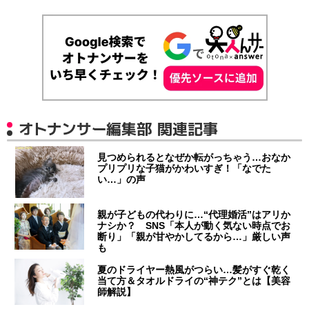
オトナンサー編集部 関連記事
見つめられるとなぜか転がっちゃう…おなか
プリプリな子猫がかわいすぎ！「なでた
い…」の声
親が子どもの代わりに…“代理婚活”はアリか
ナシか？ SNS「本人が動く気ない時点でお
断り」「親が甘やかしてるから…」厳しい声
も
夏のドライヤー熱風がつらい…髪がすぐ乾く
当て方＆タオルドライの“神テク”とは【美容
師解説】