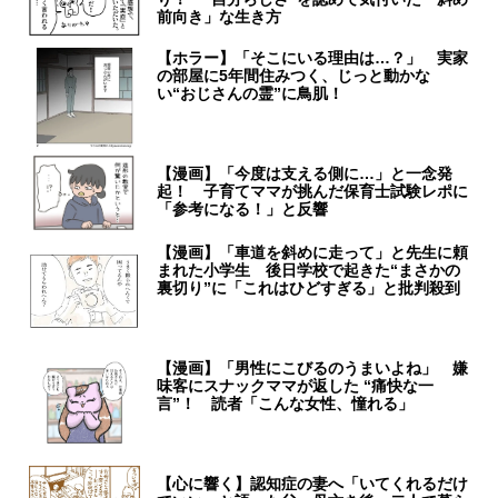
前向き」な生き方
【ホラー】「そこにいる理由は…？」 実家
の部屋に5年間住みつく、じっと動かな
い“おじさんの霊”に鳥肌！
【漫画】「今度は支える側に…」と一念発
起！ 子育てママが挑んだ保育士試験レポに
「参考になる！」と反響
【漫画】「車道を斜めに走って」と先生に頼
まれた小学生 後日学校で起きた“まさかの
裏切り”に「これはひどすぎる」と批判殺到
【漫画】「男性にこびるのうまいよね」 嫌
味客にスナックママが返した “痛快な一
言”！ 読者「こんな女性、憧れる」
【心に響く】認知症の妻へ「いてくれるだけ