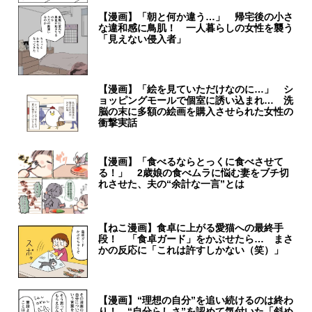
【漫画】「朝と何か違う…」 帰宅後の小さ
な違和感に鳥肌！ 一人暮らしの女性を襲う
「見えない侵入者」
【漫画】「絵を見ていただけなのに…」 シ
ョッピングモールで個室に誘い込まれ… 洗
脳の末に多額の絵画を購入させられた女性の
衝撃実話
【漫画】「食べるならとっくに食べさせて
る！」 2歳娘の食べムラに悩む妻をブチ切
れさせた、夫の“余計な一言”とは
【ねこ漫画】食卓に上がる愛猫への最終手
段！ 「食卓ガード」をかぶせたら… まさ
かの反応に「これは許すしかない（笑）」
【漫画】“理想の自分”を追い続けるのは終わ
り！ “自分らしさ”を認めて気付いた「斜め