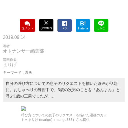
B!
(Twitter)
コメント
FB
Hatena
LINE
2019.09.14
著者 :
オトナンサー編集部
漫画作者 :
まりげ
キーワード :
漫画
自分の呼び方についての息子のリクエストを描いた漫画が話題
に。おしゃべりの練習中で、3歳の次男のことを「あんまん」と
呼ぶ1歳の三男でしたが…。
呼び方についての息子のリクエストを描いた漫画のカッ
ト＝まりげ (marige)（marige333）さん提供