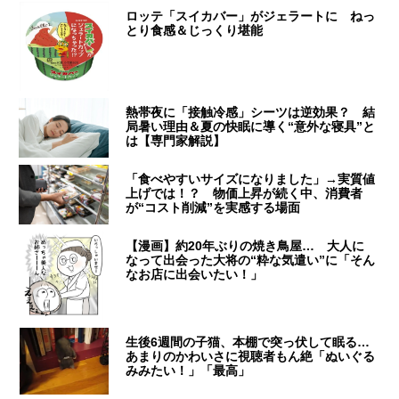
ロッテ「スイカバー」がジェラートに ねっ
とり食感＆じっくり堪能
熱帯夜に「接触冷感」シーツは逆効果？ 結
局暑い理由＆夏の快眠に導く“意外な寝具”と
は【専門家解説】
「食べやすいサイズになりました」→実質値
上げでは！？ 物価上昇が続く中、消費者
が“コスト削減”を実感する場面
【漫画】約20年ぶりの焼き鳥屋… 大人に
なって出会った大将の“粋な気遣い”に「そん
なお店に出会いたい！」
生後6週間の子猫、本棚で突っ伏して眠る…
あまりのかわいさに視聴者もん絶「ぬいぐる
みみたい！」「最高」