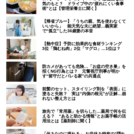
気のもと？ ドライブ中の“疲れにくい食事
術”とは【管理栄養士に聞く】
【帰省ブルー】「うちの親、気を使わなくて
いいから」 能天気な夫に絶望…義実家
で“孤立”した36歳妻の本音
【熱中症】予防に効果的な食材ランキング
3位「鶏むね肉」2位「マグロ」…1位は？
防カメがあっても危険…「お盆の空き巣」を
招くNG行為とは？ 元警視庁刑事が明か
す“留守だとバレる家”の共通点
前髪のセット、スタイリング剤を「表面」に
塗ると失敗？ 実は“内側の根元”が正解…崩
れない整え方とは
旅先で「常用薬」を切らした…薬局で何を伝
える？ “あると助かる情報”とお薬手帳の活
用法とは【薬剤師に聞く】
「休みなのに疲れる」 お盆休み特有の“隠れ