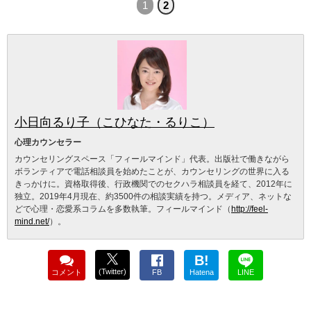
1
2
小日向るり子（こひなた・るりこ）
心理カウンセラー
カウンセリングスペース「フィールマインド」代表。出版社で働きながら
ボランティアで電話相談員を始めたことが、カウンセリングの世界に入る
きっかけに。資格取得後、行政機関でのセクハラ相談員を経て、2012年に
独立。2019年4月現在、約3500件の相談実績を持つ。メディア、ネットな
どで心理・恋愛系コラムを多数執筆。フィールマインド（
http://feel-
mind.net/
）。
B!
(Twitter)
コメント
FB
Hatena
LINE