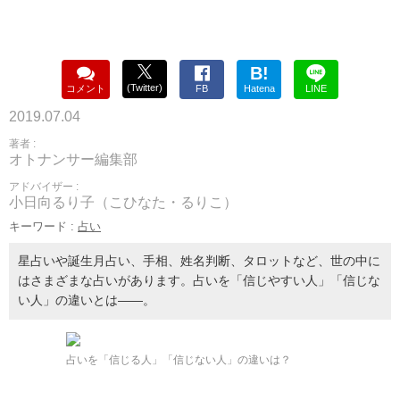
B!
(Twitter)
コメント
FB
Hatena
LINE
2019.07.04
著者 :
オトナンサー編集部
アドバイザー :
小日向るり子（こひなた・るりこ）
キーワード :
占い
星占いや誕生月占い、手相、姓名判断、タロットなど、世の中に
はさまざまな占いがあります。占いを「信じやすい人」「信じな
い人」の違いとは――。
占いを「信じる人」「信じない人」の違いは？