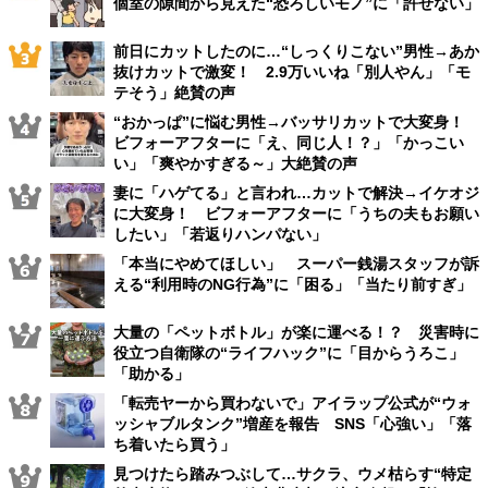
個室の隙間から見えた“恐ろしいモノ”に「許せない」
前日にカットしたのに…“しっくりこない”男性→あか
抜けカットで激変！ 2.9万いいね「別人やん」「モ
テそう」絶賛の声
“おかっぱ”に悩む男性→バッサリカットで大変身！
ビフォーアフターに「え、同じ人！？」「かっこい
い」「爽やかすぎる～」大絶賛の声
妻に「ハゲてる」と言われ…カットで解決→イケオジ
に大変身！ ビフォーアフターに「うちの夫もお願い
したい」「若返りハンパない」
「本当にやめてほしい」 スーパー銭湯スタッフが訴
える“利用時のNG行為”に「困る」「当たり前すぎ」
大量の「ペットボトル」が楽に運べる！？ 災害時に
役立つ自衛隊の“ライフハック”に「目からうろこ」
「助かる」
「転売ヤーから買わないで」アイラップ公式が“ウォ
ッシャブルタンク”増産を報告 SNS「心強い」「落
ち着いたら買う」
見つけたら踏みつぶして…サクラ、ウメ枯らす“特定