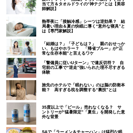
当て方＆タオルドライの“神テク”とは【美容
師解説】
熱帯夜に「接触冷感」シーツは逆効果？ 結
局暑い理由＆夏の快眠に導く“意外な寝具”と
は【専門家解説】
「結婚は？」「子どもは？」 親のおせっか
い、もはやホラー？ 「帰省ブルー」が“正
常な生存本能”と言えるワケ
「警備員に従いUターン」で違反切符？ 自
宅前の工事で“逆走”強いられた理不尽すぎる
体験
旅先のホテルで「眠れない」のは脳の防衛本
能？ 高すぎる枕を調整する“裏技”とは
35度以上で「ビール」売れなくなる？ サ
ントリーが“猛暑限定”「夏生」を開発した意
外な背景
SAで「ラーメン＆チャーハン」は猛烈な眠