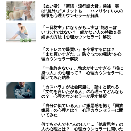
【ぬい活】「新語・流行語大賞」候補 実
は“意外な”メリットも… ハマりやすい人の
特徴を心理カウンセラーが解説
「三日坊主」になりがち…実は“飽きっぽ
い”わけではない？ 続かない人の特徴＆長
続きの方法【心理カウンセラー】解説
「ストレスで爆買い」を卒業するには？
「また買いすぎた…」防ぐ“2つの秘訣”を心
理カウンセラー解説
「一生許さない」…執念がすごすぎる「根に
持つ人」の心理って？ 心理カウンセラーに
聞いてみた結果
「カスハラ」が社会問題に…話すと疲れる
「文句を言いたがる人」の心理ってどんなも
の？ 心理カウンセラーが示す解釈
「自分に似ている人」に嫌悪感を抱く「同族
嫌悪」の心理とは？ 心理カウンセラーに聞
いてみた
何でもかんでも“人のせい”…「他責思考」の
人の心理とは？ 心理カウンセラーに聞いた