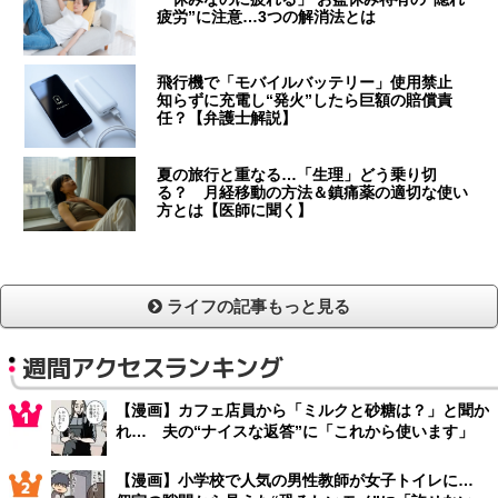
疲労”に注意…3つの解消法とは
飛行機で「モバイルバッテリー」使用禁止
知らずに充電し“発火”したら巨額の賠償責
任？【弁護士解説】
夏の旅行と重なる…「生理」どう乗り切
る？ 月経移動の方法＆鎮痛薬の適切な使い
方とは【医師に聞く】
ライフの記事もっと見る
週間アクセスランキング
【漫画】カフェ店員から「ミルクと砂糖は？」と聞か
れ… 夫の“ナイスな返答”に「これから使います」
【漫画】小学校で人気の男性教師が女子トイレに…