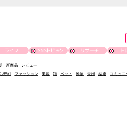
ライフ
SNSトピック
リサーチ
ト
題
新商品
レビュー
ら寿司
ファッション
美容
猫
ペット
動物
夫婦
結婚
コミュニ