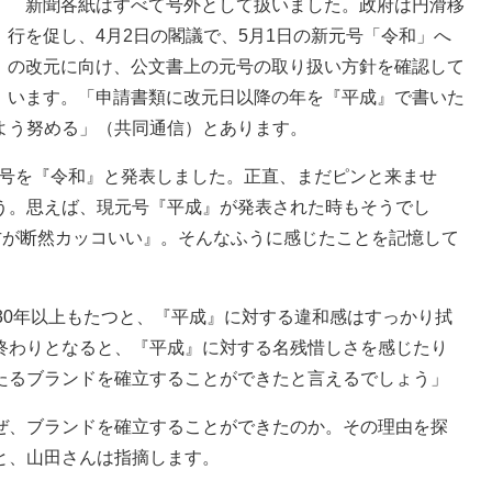
新聞各紙はすべて号外として扱いました。政府は円滑移
行を促し、4月2日の閣議で、5月1日の新元号「令和」へ
の改元に向け、公文書上の元号の取り扱い方針を確認して
います。「申請書類に改元日以降の年を『平成』で書いた
よう努める」（共同通信）とあります。
新元号を『令和』と発表しました。正直、まだピンと来ませ
う。思えば、現元号『平成』が発表された時もそうでし
方が断然カッコいい』。そんなふうに感じたことを記憶して
30年以上もたつと、『平成』に対する違和感はすっかり拭
終わりとなると、『平成』に対する名残惜しさを感じたり
たるブランドを確立することができたと言えるでしょう」
、ブランドを確立することができたのか。その理由を探
と、山田さんは指摘します。