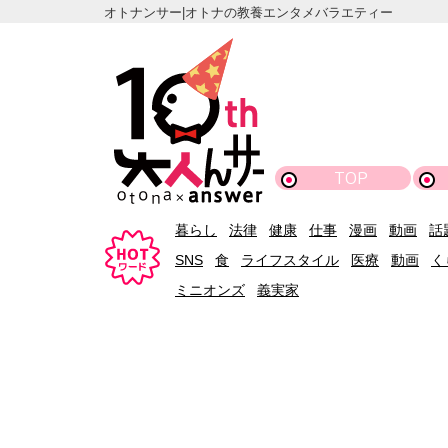
オトナンサー|オトナの教養エンタメバラエティー
TOP
暮らし
法律
健康
仕事
漫画
動画
話
SNS
食
ライフスタイル
医療
動画
く
ミニオンズ
義実家