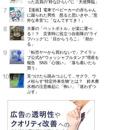
った店員の“粋な計らい”に「天使降臨」
【漫画】電車でベビーカーの赤ちゃん
に蹴られた男性 怒ると思いきや…“意
外な本音”に「なんてすてき！」
大量の「ペットボトル」が楽に運べ
る！？ 災害時に役立つ自衛隊の“ライ
フハック”に「目からうろこ」「助か
る」
「転売ヤーから買わないで」アイラッ
プ公式が“ウォッシャブルタンク”増産を
報告 SNS「心強い」「落ち着いたら
買う」
見つけたら踏みつぶして…サクラ、ウ
メ枯らす“特定外来生物”とは？ 鈴木農
水相の注意喚起に「怖い」「迷わずつ
ぶす」