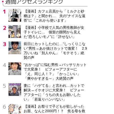
週間アクセスランキング
【漫画】カフェ店員から「ミルクと砂
糖は？」と聞かれ… 夫の“ナイスな返
答”に「これから使います」
【漫画】小学校で人気の男性教師が女
子トイレに… 個室の隙間から見え
た“恐ろしいモノ”に「許せない」
前日にカットしたのに…“しっくりこな
い”男性→あか抜けカットで激変！ 2.9
万いいね「別人やん」「モテそう」絶
賛の声
“おかっぱ”に悩む男性→バッサリカット
で大変身！ ビフォーアフターに
「え、同じ人！？」「かっこいい」
「爽やかすぎる～」大絶賛の声
妻に「ハゲてる」と言われ…カットで
解決→イケオジに大変身！ ビフォー
アフターに「うちの夫もお願いした
い」「若返りハンパない」
【漫画】お祭りで子どもが欲しがった
お面、なんと2000円！？ 焦る母を救