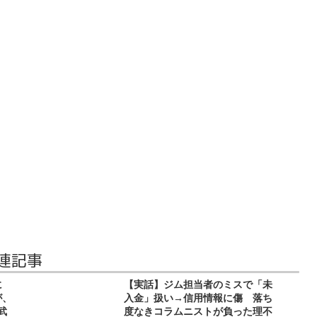
連記事
に
【実話】ジム担当者のミスで「未
が、
入金」扱い→信用情報に傷 落ち
武
度なきコラムニストが負った理不