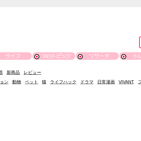
ライフ
SNSトピック
リサーチ
ト
題
新商品
レビュー
ョン
動物
ペット
猫
ライフハック
ドラマ
日常漫画
VIVANT