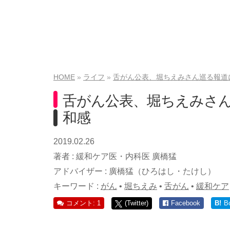
HOME
ライフ
舌がん公表、堀ちえみさん巡る報道
舌がん公表、堀ちえみさ
和感
2019.02.26
著者 :
緩和ケア医・内科医 廣橋猛
アドバイザー :
廣橋猛（ひろはし・たけし）
キーワード :
がん
•
堀ちえみ
•
舌がん
•
緩和ケア
コメント: 1
(Twitter)
Facebook
B!
B