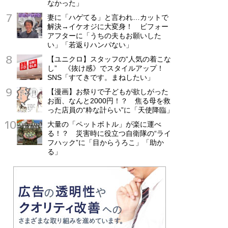
なかった」
妻に「ハゲてる」と言われ…カットで
解決→イケオジに大変身！ ビフォー
アフターに「うちの夫もお願いした
い」「若返りハンパない」
【ユニクロ】スタッフの“人気の着こな
し” 《抜け感》でスタイルアップ！
SNS「すてきです。まねしたい」
【漫画】お祭りで子どもが欲しがった
お面、なんと2000円！？ 焦る母を救
った店員の“粋な計らい”に「天使降臨」
大量の「ペットボトル」が楽に運べ
る！？ 災害時に役立つ自衛隊の“ライ
フハック”に「目からうろこ」「助か
る」