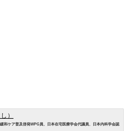
けし）
緩和ケア普及啓発WPG員、日本在宅医療学会代議員、日本内科学会認