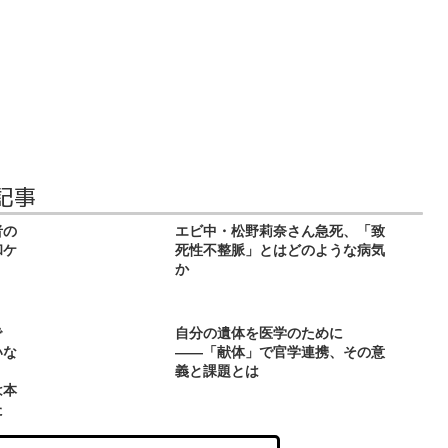
記事
者の
エビ中・松野莉奈さん急死、「致
和ケ
死性不整脈」とはどのような病気
か
で
自分の遺体を医学のために
いな
――「献体」で官学連携、その意
義と課題とは
は本
た