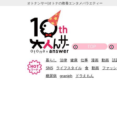
オトナンサー|オトナの教養エンタメバラエティー
TOP
暮らし
法律
健康
仕事
漫画
動画
話
SNS
ライフスタイル
食
動画
ファッシ
糖尿病
graniph
ドラえもん