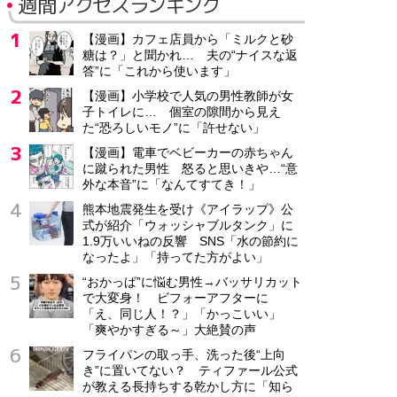
週間アクセスランキング
【漫画】カフェ店員から「ミルクと砂
糖は？」と聞かれ… 夫の“ナイスな返
答”に「これから使います」
【漫画】小学校で人気の男性教師が女
子トイレに… 個室の隙間から見え
た“恐ろしいモノ”に「許せない」
【漫画】電車でベビーカーの赤ちゃん
に蹴られた男性 怒ると思いきや…“意
外な本音”に「なんてすてき！」
熊本地震発生を受け《アイラップ》公
式が紹介「ウォッシャブルタンク」に
1.9万いいねの反響 SNS「水の節約に
なったよ」「持ってた方がよい」
“おかっぱ”に悩む男性→バッサリカット
で大変身！ ビフォーアフターに
「え、同じ人！？」「かっこいい」
「爽やかすぎる～」大絶賛の声
フライパンの取っ手、洗った後“上向
き”に置いてない？ ティファール公式
が教える長持ちする乾かし方に「知ら