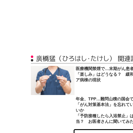
廣橋猛（ひろはし・たけし） 関連
医療機関禁煙で…末期がん患
「楽しみ」はどうなる？ 緩
ア病棟の現状
年金、TPP…難問山積の国会
「がん対策基本法」を忘れて
いか
「予防接種したら入浴禁止」
当？ お医者さんに聞いてみ