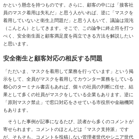
かという懸念を持つものです。さらに、顧客の中には「接客社
員のマスク着用は失礼だ」と思う人がいれば、逆に「マスクを
着用していないと衛生上問題だ」と思う人もいて、議論は混沌
（こんとん）としてきます。そこで、この論争に終止符を打つ
べく、安全衛生面と顧客満足度を両立できる方法を解説したい
と思います。
安全衛生と顧客対応の相反する問題
「ただいま、マスクを着用して業務を行っています」という掲
示をして、全員がマスクを着用してカウンター業務をしている
都心のターミナル書店もあれば、個々の社員の判断に任せ、結
果として多くの社員がマスクをしている企業もあります。逆に
「原則マスク禁止」で窓口対応をさせている市役所や金融機関
もあります。
そうした事例が記事になるたび、読者から多くのコメントが
寄せられます。コメントのほとんどは「マスク支持派」です
が、そもそも、コメントを投稿しない管理者世代やシニア世代