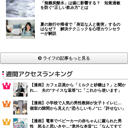
「無糖炭酸水」は歯に影響する？ 知覚過敏
を防ぐ“正しい飲み方”とは
夏の旅行や帰省で「身近な人と衝突」するの
はなぜ？ 解決テクニックを心理カウンセラ
ーが解説
ライフの記事もっと見る
週間アクセスランキング
【漫画】カフェ店員から「ミルクと砂糖は？」と聞か
れ… 夫の“ナイスな返答”に「これから使います」
【漫画】小学校で人気の男性教師が女子トイレに…
個室の隙間から見えた“恐ろしいモノ”に「許せない」
【漫画】電車でベビーカーの赤ちゃんに蹴られた男
性 怒ると思いきや…“意外な本音”に「なんてすて