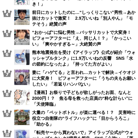
き！」
前日にカットしたのに…“しっくりこない”男性→あか
抜けカットで激変！ 2.9万いいね「別人やん」「モ
テそう」絶賛の声
“おかっぱ”に悩む男性→バッサリカットで大変身！
ビフォーアフターに「え、同じ人！？」「かっこい
い」「爽やかすぎる～」大絶賛の声
熊本地震発生を受け《アイラップ》公式が紹介「ウォ
ッシャブルタンク」に1.9万いいねの反響 SNS「水
の節約になったよ」「持ってた方がよい」
妻に「ハゲてる」と言われ…カットで解決→イケオジ
に大変身！ ビフォーアフターに「うちの夫もお願い
したい」「若返りハンパない」
【漫画】お祭りで子どもが欲しがったお面、なんと
2000円！？ 焦る母を救った店員の“粋な計らい”に
「天使降臨」
大量の「ペットボトル」が楽に運べる！？ 災害時に
役立つ自衛隊の“ライフハック”に「目からうろこ」
「助かる」
「転売ヤーから買わないで」アイラップ公式が“ウォ