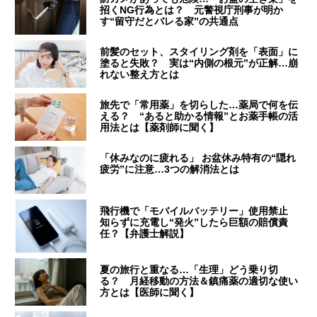
招くNG行為とは？ 元警視庁刑事が明か
す“留守だとバレる家”の共通点
前髪のセット、スタイリング剤を「表面」に
塗ると失敗？ 実は“内側の根元”が正解…崩
れない整え方とは
旅先で「常用薬」を切らした…薬局で何を伝
える？ “あると助かる情報”とお薬手帳の活
用法とは【薬剤師に聞く】
「休みなのに疲れる」 お盆休み特有の“隠れ
疲労”に注意…3つの解消法とは
飛行機で「モバイルバッテリー」使用禁止
知らずに充電し“発火”したら巨額の賠償責
任？【弁護士解説】
夏の旅行と重なる…「生理」どう乗り切
る？ 月経移動の方法＆鎮痛薬の適切な使い
方とは【医師に聞く】