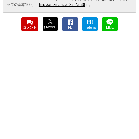
ップの基本100」（
http://amzn.asia/d/8z6NmSl
）。
B!
(Twitter)
コメント
FB
Hatena
LINE