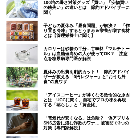
100均の暑さ対策グッズ「買い」「安物買い
の銭失い」の違いとは 節約アドバイザーに
聞く
子どもの夏休み「昼食問題」が解決？ 「作
り置き冷凍」するとうまみ＆栄養が増す食材
とは【管理栄養士に聞く】
カロリーは砂糖の半分…甘味料「マルチトー
ル」は血糖値高めの人が使ってOK？ 注意
点を糖尿病専門医が解説
夏休みの出費を劇的カット！ 節約アドバイ
ザーが教える「0円レジャー」と“おうち外
食”の裏ワザ
「アイスコーヒー」が薄くなる致命的な原因
とは UCCに聞く、自宅でプロの味を再現
する「蒸らし」と「黄金比」
「電気代が安くなる」は危険？ 偽アプリ＆
SNS広告に潜む詐欺のワナ… 被害防ぐ3つの
対策【専門家解説】