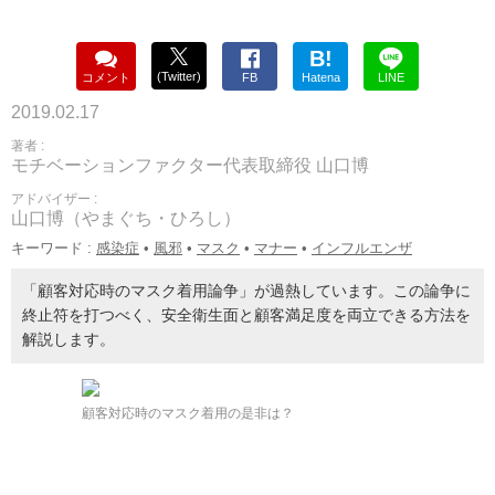
B!
(Twitter)
コメント
FB
Hatena
LINE
2019.02.17
著者 :
モチベーションファクター代表取締役 山口博
アドバイザー :
山口博（やまぐち・ひろし）
キーワード :
感染症
•
風邪
•
マスク
•
マナー
•
インフルエンザ
「顧客対応時のマスク着用論争」が過熱しています。この論争に
終止符を打つべく、安全衛生面と顧客満足度を両立できる方法を
解説します。
顧客対応時のマスク着用の是非は？