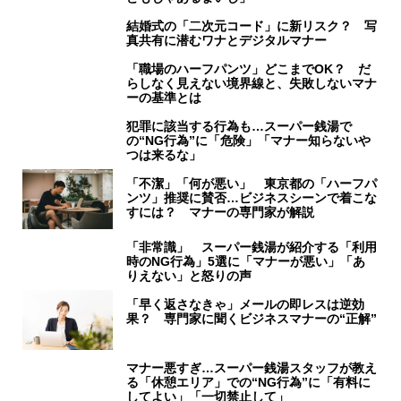
結婚式の「二次元コード」に新リスク？ 写
真共有に潜むワナとデジタルマナー
「職場のハーフパンツ」どこまでOK？ だ
らしなく見えない境界線と、失敗しないマナ
ーの基準とは
犯罪に該当する行為も…スーパー銭湯で
の“NG行為”に「危険」「マナー知らないや
つは来るな」
「不潔」「何が悪い」 東京都の「ハーフパ
ンツ」推奨に賛否…ビジネスシーンで着こな
すには？ マナーの専門家が解説
「非常識」 スーパー銭湯が紹介する「利用
時のNG行為」5選に「マナーが悪い」「あ
りえない」と怒りの声
「早く返さなきゃ」メールの即レスは逆効
果？ 専門家に聞くビジネスマナーの“正解”
マナー悪すぎ…スーパー銭湯スタッフが教え
る「休憩エリア」での“NG行為”に「有料に
してよい」「一切禁止して」