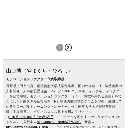
1
2
山口博（やまぐち・ひろし）
モチベーションファクター代表取締役
長野県上田市出身。慶応義塾大学法学部卒業。国内外金融・IT・製造企業の
人材開発・人事部長歴任後、PwC／KPMGコンサルティング各ディレクタ
ーを経て現職。モチベーションファクター（R）（意欲を高める要素）をて
こにした分解スキル反復演習（R）型能力開発プログラムを開発、展開して
いるグローバルトレーニングトレーナー。横浜国立大学大学院非常勤講
師。主な著書に「ビジネススキル急上昇日めくりドリル」
（
http://amzn.asia/d/cwWsVkE
）、「チームを動かすファシリテーションの
ドリル」（単行本＝
http://amzn.asia/d/6ZPWVaC
、新書＝
http://amzn.asia/d/hRTRrvn
）、「99％の人が気づいていないビジネス力ア