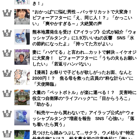
き！」
“おかっぱ”に悩む男性→バッサリカットで大変身！
ビフォーアフターに「え、同じ人！？」「かっこい
い」「爽やかすぎる～」大絶賛の声
熊本地震発生を受け《アイラップ》公式が紹介「ウォ
ッシャブルタンク」に1.9万いいねの反響 SNS「水
の節約になったよ」「持ってた方がよい」
妻に「ハゲてる」と言われ…カットで解決→イケオジ
に大変身！ ビフォーアフターに「うちの夫もお願い
したい」「若返りハンパない」
【漫画】お祭りで子どもが欲しがったお面、なんと
2000円！？ 焦る母を救った店員の“粋な計らい”に
「天使降臨」
大量の「ペットボトル」が楽に運べる！？ 災害時に
役立つ自衛隊の“ライフハック”に「目からうろこ」
「助かる」
「転売ヤーから買わないで」アイラップ公式が“ウォ
ッシャブルタンク”増産を報告 SNS「心強い」「落
ち着いたら買う」
見つけたら踏みつぶして…サクラ、ウメ枯らす“特定
外来生物”とは？ 鈴木農水相の注意喚起に「怖い」