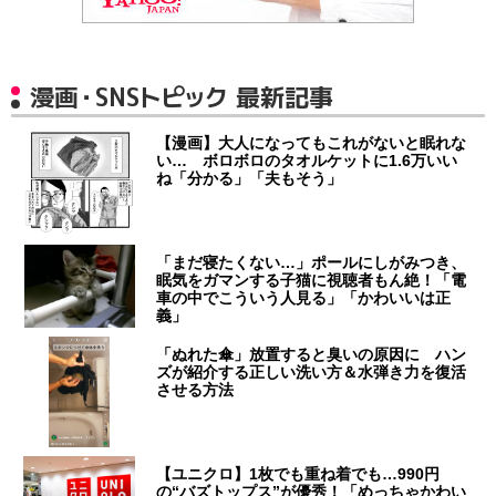
漫画・SNSトピック 最新記事
【漫画】大人になってもこれがないと眠れな
い… ボロボロのタオルケットに1.6万いい
ね「分かる」「夫もそう」
「まだ寝たくない…」ポールにしがみつき、
眠気をガマンする子猫に視聴者もん絶！「電
車の中でこういう人見る」「かわいいは正
義」
「ぬれた傘」放置すると臭いの原因に ハン
ズが紹介する正しい洗い方＆水弾き力を復活
させる方法
【ユニクロ】1枚でも重ね着でも…990円
の“バズトップス”が優秀！「めっちゃかわい