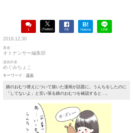
B!
(Twitter)
1
FB
Hatena
LINE
2018.12.30
著者 :
オトナンサー編集部
漫画作者 :
めぐみちょこ
キーワード :
漫画
娘のおむつ替えについて描いた漫画が話題に。うんちをしたのに
「してないよ」と言い張る娘のおむつを確認すると…。