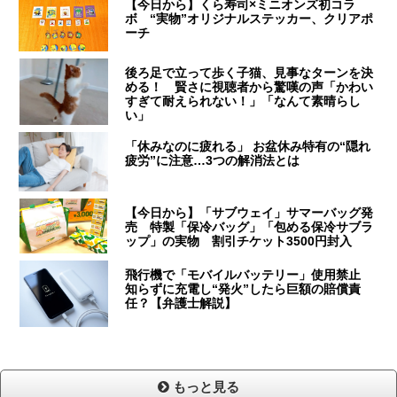
【今日から】くら寿司×ミニオンズ初コラ
ボ “実物”オリジナルステッカー、クリアポ
ーチ
後ろ足で立って歩く子猫、見事なターンを決
める！ 賢さに視聴者から驚嘆の声「かわい
すぎて耐えられない！」「なんて素晴らし
い」
「休みなのに疲れる」 お盆休み特有の“隠れ
疲労”に注意…3つの解消法とは
【今日から】「サブウェイ」サマーバッグ発
売 特製「保冷バッグ」「包める保冷サブラ
ップ」の実物 割引チケット3500円封入
飛行機で「モバイルバッテリー」使用禁止
知らずに充電し“発火”したら巨額の賠償責
任？【弁護士解説】
もっと見る