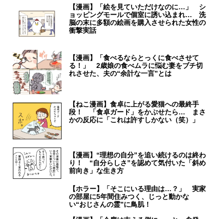
【漫画】「絵を見ていただけなのに…」 シ
ョッピングモールで個室に誘い込まれ… 洗
脳の末に多額の絵画を購入させられた女性の
衝撃実話
【漫画】「食べるならとっくに食べさせて
る！」 2歳娘の食べムラに悩む妻をブチ切
れさせた、夫の“余計な一言”とは
【ねこ漫画】食卓に上がる愛猫への最終手
段！ 「食卓ガード」をかぶせたら… まさ
かの反応に「これは許すしかない（笑）」
【漫画】“理想の自分”を追い続けるのは終わ
り！ “自分らしさ”を認めて気付いた「斜め
前向き」な生き方
【ホラー】「そこにいる理由は…？」 実家
の部屋に5年間住みつく、じっと動かな
い“おじさんの霊”に鳥肌！