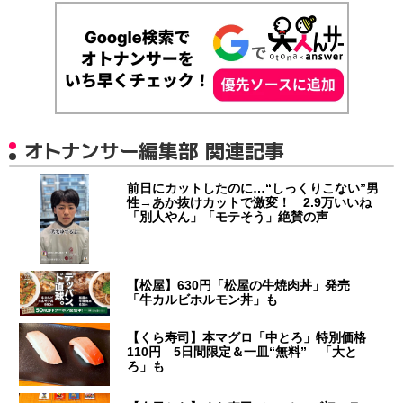
オトナンサー編集部 関連記事
前日にカットしたのに…“しっくりこない”男
性→あか抜けカットで激変！ 2.9万いいね
「別人やん」「モテそう」絶賛の声
【松屋】630円「松屋の牛焼肉丼」発売
「牛カルビホルモン丼」も
【くら寿司】本マグロ「中とろ」特別価格
110円 5日間限定＆一皿“無料” 「大と
ろ」も