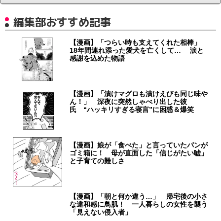
編集部おすすめ記事
【漫画】「つらい時も支えてくれた相棒」
18年間連れ添った愛犬を亡くして… 涙と
感謝を込めた物語
【漫画】「漬けマグロも漬けえびも同じ味や
ん！」 深夜に突然しゃべり出した彼
氏 “ハッキリすぎる寝言”に困惑＆爆笑
【漫画】娘が「食べた」と言っていたパンが
ゴミ箱に！ 母が直面した「信じがたい嘘」
と子育ての難しさ
【漫画】「朝と何か違う…」 帰宅後の小さ
な違和感に鳥肌！ 一人暮らしの女性を襲う
「見えない侵入者」