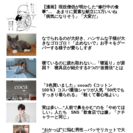
【漫画】現役僧侶が明かした“修行中の食
事”… あまりに質素な献立に1万いいね
「病気になりそう」「大変だ」
なでられるのが大好き、ハンサムな子猫が大
きなゴロゴロ！「止めないで」お手々をグー
パーする様子が愛らしすぎ
寝ているのに疲れ取れない…「寝返り」が原
因？ 寝具店が紹介する3つの“改善法”とは
「3色買いました」cocaの《コットン
100％》コスパ最強シャツが人気「50代でも
すっきり着られる」「軽くて着心地よい」
実は多い…“人前で鼻をかむ”のを「やめてほ
しい」人たち SNS「飲食店では嫌」「クチ
ャラーと同じ」
“おかっぱ”に悩む男性→バッサリカットで大