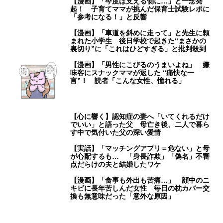
【漫画】「今度は支える側に…」と一念発
起！ 子育てママが挑んだ保育士試験レポに
「参考になる！」と反響
【漫画】「車道を斜めに走って」と先生に頼
まれた小学生 後日学校で起きた“まさかの
裏切り”に「これはひどすぎる」と批判殺到
【漫画】「男性にこびるのうまいよね」 嫌
味客にスナックママが返した “痛快な一
言”！ 読者「こんな女性、憧れる」
【心に響く】認知症の妻へ「いてくれるだけ
でいい」と語った父 母亡き後、二人で暮ら
す中で気付いた父の深い愛情
【実話】「マッチングアプリ＝危ない」と母
が心配するも… 「身長詐欺」「偽名」不審
点だらけの夫と結婚したワケ
【漫画】「食事も外出も苦痛…」 顔中のニ
キビに長年苦しんだ女性 毎日の枕カバー交
換も無意味だった「意外な原因」