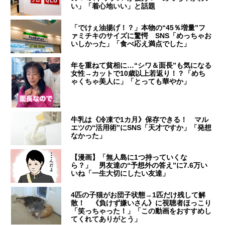
い」「着心地いい」と話題
「でけぇ油揚げ！？」本物の“45％増量”フ
ァミチキのサイズに驚愕 SNS「めっちゃお
いしかった」「食べ応え満点でした」
年を重ねて貧相に…“シワ＆面長”も気になる
女性→カットで10歳以上若返り！？「めち
ゃくちゃ美人に」「とっても華やか」
牛乳は《冷凍で1カ月》保存できる！ マル
エツの“活用術”にSNS「天才ですか」「発想
なかった」
【漫画】「無人島に1つ持っていくな
ら？」 男友達の“予想外の答え”に7.6万い
いね「一生大切にしたい友達」
4匹の子猫がお団子状態→1匹だけ残して解
散！ 《負けず嫌いさん》に視聴者ほっこり
「笑っちゃった！」「この動画をおすすめし
てくれてありがとう」