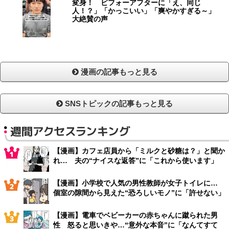
変身！ ビフォーアフターに「え、同じ
人！？」「かっこいい」「爽やかすぎる～」
大絶賛の声
漫画の記事もっと見る
SNSトピックの記事もっと見る
週間アクセスランキング
【漫画】カフェ店員から「ミルクと砂糖は？」と聞か
れ… 夫の“ナイスな返答”に「これから使います」
【漫画】小学校で人気の男性教師が女子トイレに…
個室の隙間から見えた“恐ろしいモノ”に「許せない」
【漫画】電車でベビーカーの赤ちゃんに蹴られた男
性 怒ると思いきや…“意外な本音”に「なんてすて