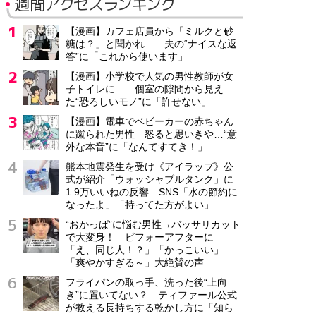
週間アクセスランキング
【漫画】カフェ店員から「ミルクと砂
糖は？」と聞かれ… 夫の“ナイスな返
答”に「これから使います」
【漫画】小学校で人気の男性教師が女
子トイレに… 個室の隙間から見え
た“恐ろしいモノ”に「許せない」
【漫画】電車でベビーカーの赤ちゃん
に蹴られた男性 怒ると思いきや…“意
外な本音”に「なんてすてき！」
熊本地震発生を受け《アイラップ》公
式が紹介「ウォッシャブルタンク」に
1.9万いいねの反響 SNS「水の節約に
なったよ」「持ってた方がよい」
“おかっぱ”に悩む男性→バッサリカット
で大変身！ ビフォーアフターに
「え、同じ人！？」「かっこいい」
「爽やかすぎる～」大絶賛の声
フライパンの取っ手、洗った後“上向
き”に置いてない？ ティファール公式
が教える長持ちする乾かし方に「知ら