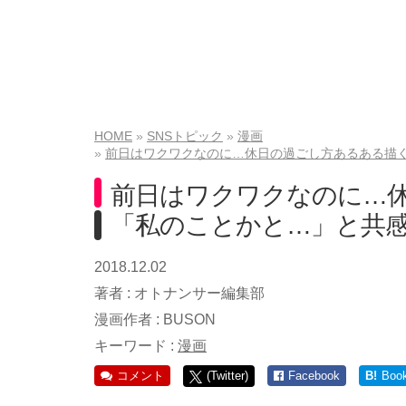
HOME
SNSトピック
漫画
前日はワクワクなのに…休日の過ごし方あるある描
前日はワクワクなのに…
「私のことかと…」と共
2018.12.02
著者 :
オトナンサー編集部
漫画作者 :
BUSON
キーワード :
漫画
コメント
(Twitter)
Facebook
B!
Boo