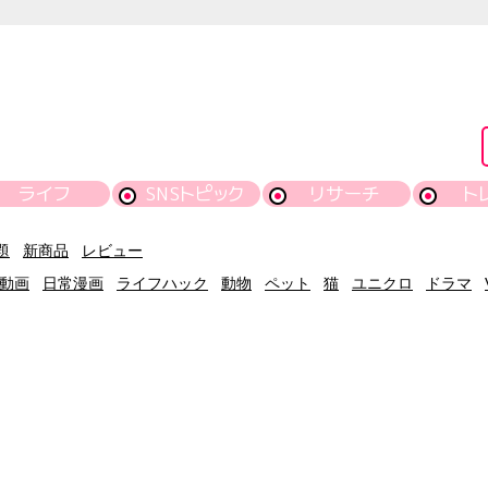
ライフ
SNSトピック
リサーチ
ト
題
新商品
レビュー
動画
日常漫画
ライフハック
動物
ペット
猫
ユニクロ
ドラマ