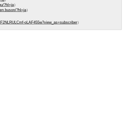
bu/?hl=ja
）
en.buson/?hl=ja
）
RCF2NLRULCmf-oLAF455w?view_as=subscriber
）