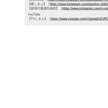
【紫しきぶ】（
https://www.instagram.com/positive.shiki
【超現代風源氏物語】（
https://www.instagram.com/cyog
YouTube
【TVしきぶ】（
https://www.youtube.com/channel/UCt