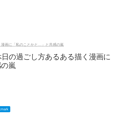
く漫画に「私のことかと…」と共感の嵐
休日の過ごし方あるある描く漫画に
感の嵐
kmark