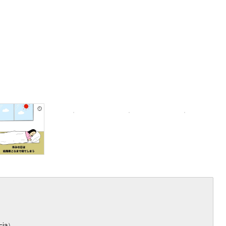
=ja
）