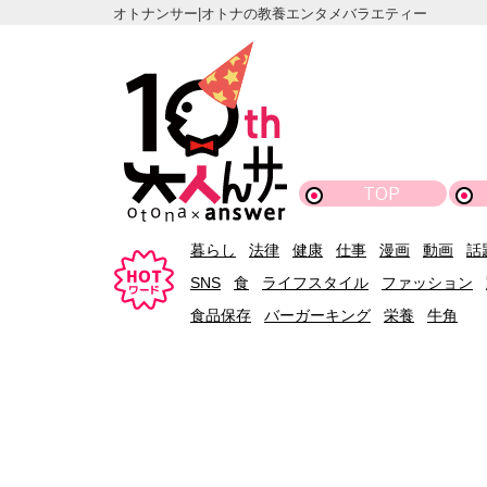
オトナンサー|オトナの教養エンタメバラエティー
TOP
暮らし
法律
健康
仕事
漫画
動画
話
SNS
食
ライフスタイル
ファッション
食品保存
バーガーキング
栄養
牛角