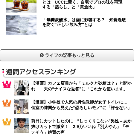
とは UCCに聞く、自宅でプロの味を再現
する「蒸らし」と「黄金比」
「無糖炭酸水」は歯に影響する？ 知覚過敏
を防ぐ“正しい飲み方”とは
ライフの記事もっと見る
週間アクセスランキング
【漫画】カフェ店員から「ミルクと砂糖は？」と聞か
れ… 夫の“ナイスな返答”に「これから使います」
【漫画】小学校で人気の男性教師が女子トイレに…
個室の隙間から見えた“恐ろしいモノ”に「許せない」
前日にカットしたのに…“しっくりこない”男性→あか
抜けカットで激変！ 2.9万いいね「別人やん」「モ
テそう」絶賛の声