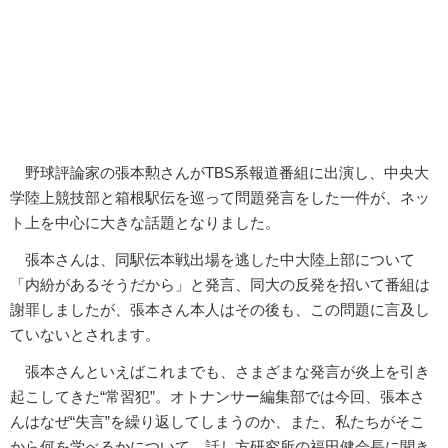
野球評論家の張本勲さんがTBS系報道番組に出演し、中央大
学陸上競技部と箱根駅伝を巡って問題発言をした一件が、ネッ
ト上を中心に大きな話題となりました。
張本さんは、同駅伝本戦出場を逃した中大陸上部について
「内紛があるそうだから」と発言、同大の反発を招いて番組は
謝罪しましたが、張本さん本人はその後も、この問題に言及し
ていないとされます。
張本さんといえばこれまでも、さまざまな発言が炎上を引き
起こしてきた“常習犯”。オトナンサー編集部では今回、張本さ
んはなぜ“失言”を繰り返してしまうのか、また、私たちがそこ
から何を学べるかについて、話し方研究所の福田健会長に聞き