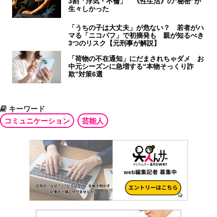
3割「浮気・不倫」 《性生活》の“秘密”が
生々しかった
「うちの子は大丈夫」が危ない？ 若者がハ
マる「ニコパフ」で初摘発も 親が知るべき
3つのリスク【元刑事が解説】
「荷物の不在通知」にだまされちゃダメ お
中元シーズンに急増する“本物そっくり詐
欺”対策6選
キーワード
コミュニケーション
芸能人