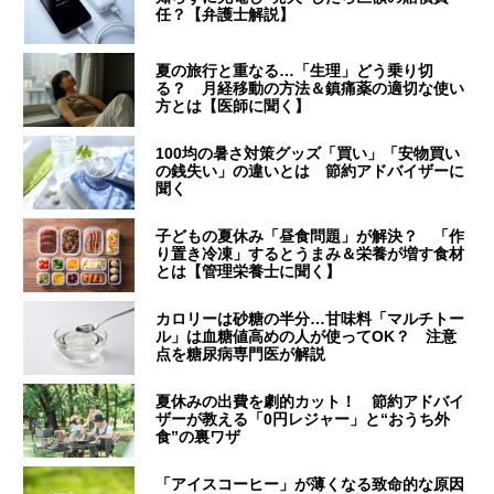
任？【弁護士解説】
夏の旅行と重なる…「生理」どう乗り切
る？ 月経移動の方法＆鎮痛薬の適切な使い
方とは【医師に聞く】
100均の暑さ対策グッズ「買い」「安物買い
の銭失い」の違いとは 節約アドバイザーに
聞く
子どもの夏休み「昼食問題」が解決？ 「作
り置き冷凍」するとうまみ＆栄養が増す食材
とは【管理栄養士に聞く】
カロリーは砂糖の半分…甘味料「マルチトー
ル」は血糖値高めの人が使ってOK？ 注意
点を糖尿病専門医が解説
夏休みの出費を劇的カット！ 節約アドバイ
ザーが教える「0円レジャー」と“おうち外
食”の裏ワザ
「アイスコーヒー」が薄くなる致命的な原因