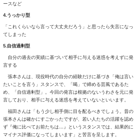
ースなど
4.うっかり型
「これくらいなら言って大丈夫だろう」と思ったら失言になっ
てしまった
5.自信過剰型
自分の過去の実績に基づいて相手に与える迷惑を考えずに発
言する
張本さんは、現役時代の自分の経験だけに基づき「俺は言い
たいことを言う」スタンスで、「喝」で締める芸風であるた
め、「自信過剰型」。今回の発言は根拠のないうわさを元に発
言しており、相手に与える迷惑を考えていないといいます。
福田さんは「もう少し相手側に目を配るべきでしょう。昔の
張本さんは確かにすごかったですが、若い人たちの活躍を認め
ず『俺に比べてお前たちは…』というスタンスでは、結果的に
マイナス評価になってしまいます」と苦言を呈します。