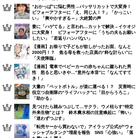
“おかっぱ”に悩む男性→バッサリカットで大変身！
ビフォーアフターに「え、同じ人！？」「かっこい
い」「爽やかすぎる～」大絶賛の声
妻に「ハゲてる」と言われ…カットで解決→イケオジ
に大変身！ ビフォーアフターに「うちの夫もお願い
したい」「若返りハンパない」
【漫画】お祭りで子どもが欲しがったお面、なんと
2000円！？ 焦る母を救った店員の“粋な計らい”に
「天使降臨」
【漫画】電車でベビーカーの赤ちゃんに蹴られた男
性 怒ると思いきや…“意外な本音”に「なんてすて
き！」
大量の「ペットボトル」が楽に運べる！？ 災害時に
役立つ自衛隊の“ライフハック”に「目からうろこ」
「助かる」
見つけたら踏みつぶして…サクラ、ウメ枯らす“特定
外来生物”とは？ 鈴木農水相の注意喚起に「怖い」
「迷わずつぶす」
「転売ヤーから買わないで」アイラップ公式が“ウォ
ッシャブルタンク”増産を報告 SNS「心強い」「落