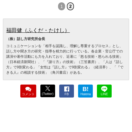
1
2
福田健（ふくだ・たけし）
（株）話し方研究所会長
コミュニケーションを「相手を認識し、理解し尊重するプロセス」とし、
話し方や聞き方の研究・指導を精力的に行っている。各企業・官公庁での
講演や著作活動にも力を入れており、近著に「怒る技術・怒られる技術」
（日本経済新聞社）、「『謝り方』の技術」（三笠書房）、「人は『話し
方』で9割変わる」「女性は『話し方』で9割変わる」（経済界）、「『で
きる人』の相談する技術」（角川書店）がある。
B!
(Twitter)
コメント
FB
Hatena
LINE