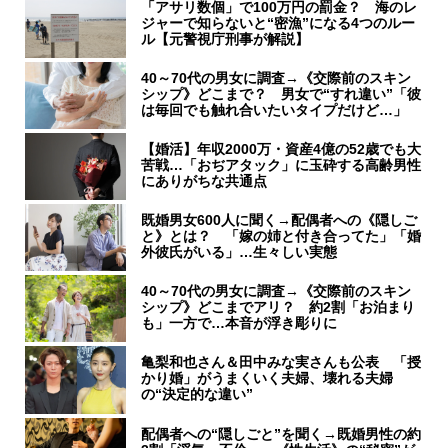
「アサリ数個」で100万円の罰金？ 海のレ
ジャーで知らないと“密漁”になる4つのルー
ル【元警視庁刑事が解説】
40～70代の男女に調査→《交際前のスキン
シップ》どこまで？ 男女で“すれ違い”「彼
は毎回でも触れ合いたいタイプだけど…」
【婚活】年収2000万・資産4億の52歳でも大
苦戦…「おぢアタック」に玉砕する高齢男性
にありがちな共通点
既婚男女600人に聞く→配偶者への《隠しご
と》とは？ 「嫁の姉と付き合ってた」「婚
外彼氏がいる」…生々しい実態
40～70代の男女に調査→《交際前のスキン
シップ》どこまでアリ？ 約2割「お泊まり
も」一方で…本音が浮き彫りに
亀梨和也さん＆田中みな実さんも公表 「授
かり婚」がうまくいく夫婦、壊れる夫婦
の“決定的な違い”
配偶者への“隠しごと”を聞く→既婚男性の約