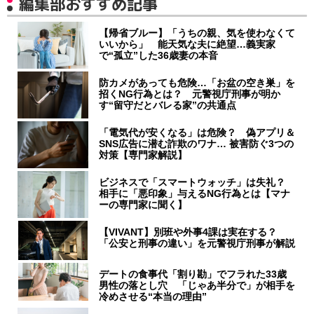
編集部おすすめ記事
【帰省ブルー】「うちの親、気を使わなくて
いいから」 能天気な夫に絶望…義実家
で“孤立”した36歳妻の本音
防カメがあっても危険…「お盆の空き巣」を
招くNG行為とは？ 元警視庁刑事が明か
す“留守だとバレる家”の共通点
「電気代が安くなる」は危険？ 偽アプリ＆
SNS広告に潜む詐欺のワナ… 被害防ぐ3つの
対策【専門家解説】
ビジネスで「スマートウォッチ」は失礼？
相手に「悪印象」与えるNG行為とは【マナ
ーの専門家に聞く】
【VIVANT】別班や外事4課は実在する？
「公安と刑事の違い」を元警視庁刑事が解説
デートの食事代「割り勘」でフラれた33歳
男性の落とし穴 「じゃあ半分で」が相手を
冷めさせる“本当の理由”