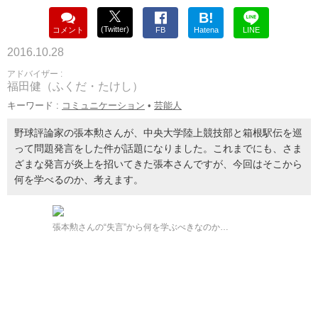
B!
(Twitter)
コメント
FB
Hatena
LINE
2016.10.28
アドバイザー :
福田健（ふくだ・たけし）
キーワード :
コミュニケーション
•
芸能人
野球評論家の張本勲さんが、中央大学陸上競技部と箱根駅伝を巡
って問題発言をした件が話題になりました。これまでにも、さま
ざまな発言が炎上を招いてきた張本さんですが、今回はそこから
何を学べるのか、考えます。
張本勲さんの“失言”から何を学ぶべきなのか…