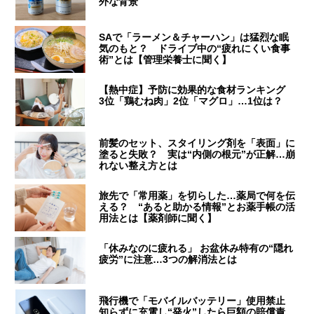
外な背景
SAで「ラーメン＆チャーハン」は猛烈な眠
気のもと？ ドライブ中の“疲れにくい食事
術”とは【管理栄養士に聞く】
【熱中症】予防に効果的な食材ランキング
3位「鶏むね肉」2位「マグロ」…1位は？
前髪のセット、スタイリング剤を「表面」に
塗ると失敗？ 実は“内側の根元”が正解…崩
れない整え方とは
旅先で「常用薬」を切らした…薬局で何を伝
える？ “あると助かる情報”とお薬手帳の活
用法とは【薬剤師に聞く】
「休みなのに疲れる」 お盆休み特有の“隠れ
疲労”に注意…3つの解消法とは
飛行機で「モバイルバッテリー」使用禁止
知らずに充電し“発火”したら巨額の賠償責