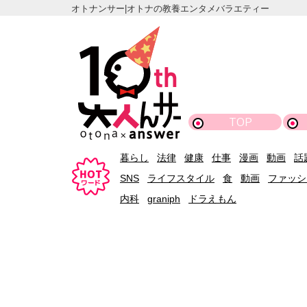
オトナンサー|オトナの教養エンタメバラエティー
TOP
暮らし
法律
健康
仕事
漫画
動画
話
SNS
ライフスタイル
食
動画
ファッシ
内科
graniph
ドラえもん