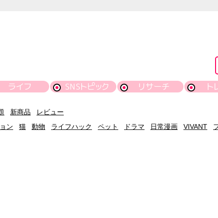
ライフ
SNSトピック
リサーチ
ト
題
新商品
レビュー
ョン
猫
動物
ライフハック
ペット
ドラマ
日常漫画
VIVANT