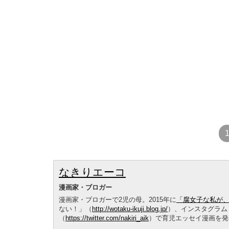
なきりエーコ
漫画家・ブロガー
漫画家・ブロガーで2児の母。2015年に
「腐女子な私が、母
ない！」（
http://wotaku-ikuji.blog.jp/
）、インスタグラム
（
https://twitter.com/nakiri_aik
）で育児エッセイ漫画を発