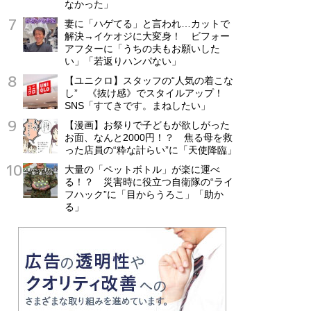
なかった」
妻に「ハゲてる」と言われ…カットで
解決→イケオジに大変身！ ビフォー
アフターに「うちの夫もお願いした
い」「若返りハンパない」
【ユニクロ】スタッフの“人気の着こな
し” 《抜け感》でスタイルアップ！
SNS「すてきです。まねしたい」
【漫画】お祭りで子どもが欲しがった
お面、なんと2000円！？ 焦る母を救
った店員の“粋な計らい”に「天使降臨」
大量の「ペットボトル」が楽に運べ
る！？ 災害時に役立つ自衛隊の“ライ
フハック”に「目からうろこ」「助か
る」