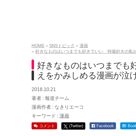
HOME
SNSトピック
漫画
好きなものはいつまでも好きでいい 特撮好きの私
好きなものはいつまでも
えをかみしめる漫画が泣
2018.10.21
著者 :
報道チーム
漫画作者 :
なきりエーコ
キーワード :
漫画
コメント
(Twitter)
Facebook
B!
Boo