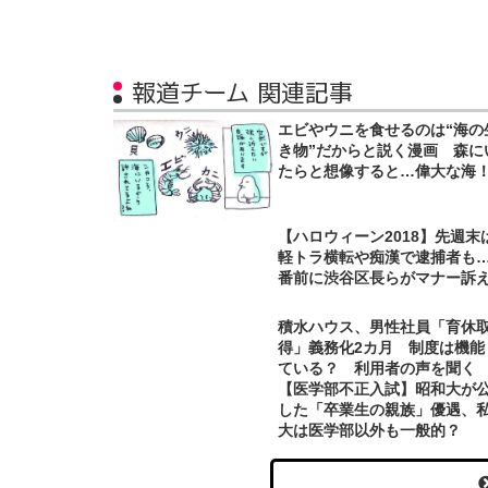
報道チーム 関連記事
エビやウニを食せるのは“海の
き物”だからと説く漫画 森に
たらと想像すると…偉大な海
【ハロウィーン2018】先週末
軽トラ横転や痴漢で逮捕者も
番前に渋谷区長らがマナー訴
積水ハウス、男性社員「育休
得」義務化2カ月 制度は機能
ている？ 利用者の声を聞く
【医学部不正入試】昭和大が
した「卒業生の親族」優遇、
大は医学部以外も一般的？