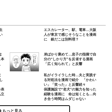
生
エスカレーター、駅、電車…大阪
い
人が東京で感じそうなことを漫画
！
に 銀だこは別料理？
は
弟ばかり褒めて…息子の指摘で自
…本
分の“しかり方”を反省する漫画
え
「広く知られて」と反響
取
私がイライラした時…夫と実践す
し
る対処法を漫画で紹介 「かわい
い」「笑った」と反響続々
公表
保護施設で“老犬”の魅力を知った
私立
経験を漫画に 命は短くとも…向
き合う時間はムダじゃない
もっと見る