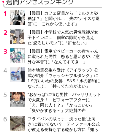
週間アクセスランキング
【漫画】カフェ店員から「ミルクと砂
糖は？」と聞かれ… 夫の“ナイスな返
答”に「これから使います」
【漫画】小学校で人気の男性教師が女
子トイレに… 個室の隙間から見え
た“恐ろしいモノ”に「許せない」
【漫画】電車でベビーカーの赤ちゃん
に蹴られた男性 怒ると思いきや…“意
外な本音”に「なんてすてき！」
熊本地震発生を受け《アイラップ》公
式が紹介「ウォッシャブルタンク」に
1.9万いいねの反響 SNS「水の節約に
なったよ」「持ってた方がよい」
“おかっぱ”に悩む男性→バッサリカット
で大変身！ ビフォーアフターに
「え、同じ人！？」「かっこいい」
「爽やかすぎる～」大絶賛の声
フライパンの取っ手、洗った後“上向
き”に置いてない？ ティファール公式
が教える長持ちする乾かし方に「知ら