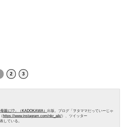
1
2
3
親に!?」（KADOKAWA）
出版。ブログ「ヲタママだっていーじゃ
（
https://www.instagram.com/nkr_aik/
）、ツイッター
表している。