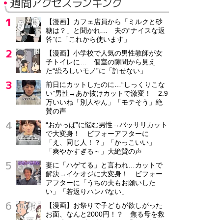
週間アクセスランキング
【漫画】カフェ店員から「ミルクと砂
糖は？」と聞かれ… 夫の“ナイスな返
答”に「これから使います」
【漫画】小学校で人気の男性教師が女
子トイレに… 個室の隙間から見え
た“恐ろしいモノ”に「許せない」
前日にカットしたのに…“しっくりこな
い”男性→あか抜けカットで激変！ 2.9
万いいね「別人やん」「モテそう」絶
賛の声
“おかっぱ”に悩む男性→バッサリカット
で大変身！ ビフォーアフターに
「え、同じ人！？」「かっこいい」
「爽やかすぎる～」大絶賛の声
妻に「ハゲてる」と言われ…カットで
解決→イケオジに大変身！ ビフォー
アフターに「うちの夫もお願いした
い」「若返りハンパない」
【漫画】お祭りで子どもが欲しがった
お面、なんと2000円！？ 焦る母を救