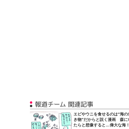
報道チーム 関連記事
エビやウニを食せるのは“海の
き物”だからと説く漫画 森に
たらと想像すると…偉大な海