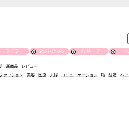
ライフ
SNSトピック
リサーチ
ト
題
新商品
レビュー
ファッション
美容
医療
夫婦
コミュニケーション
猫
結婚
ペッ