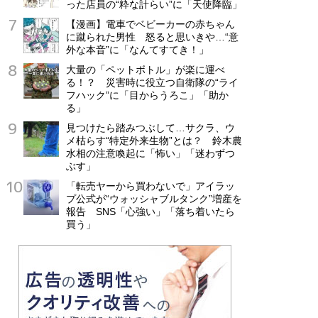
った店員の“粋な計らい”に「天使降臨」
【漫画】電車でベビーカーの赤ちゃん
に蹴られた男性 怒ると思いきや…“意
外な本音”に「なんてすてき！」
大量の「ペットボトル」が楽に運べ
る！？ 災害時に役立つ自衛隊の“ライ
フハック”に「目からうろこ」「助か
る」
見つけたら踏みつぶして…サクラ、ウ
メ枯らす“特定外来生物”とは？ 鈴木農
水相の注意喚起に「怖い」「迷わずつ
ぶす」
「転売ヤーから買わないで」アイラッ
プ公式が“ウォッシャブルタンク”増産を
報告 SNS「心強い」「落ち着いたら
買う」