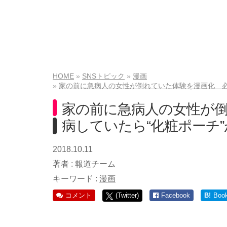
HOME
SNSトピック
漫画
家の前に急病人の女性が倒れていた体験を漫画化 必
家の前に急病人の女性が
病していたら“化粧ポーチ”
2018.10.11
著者 :
報道チーム
キーワード :
漫画
コメント
(Twitter)
Facebook
B!
Boo