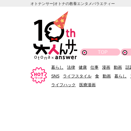
オトナンサー|オトナの教養エンタメバラエティー
TOP
暮らし
法律
健康
仕事
漫画
動画
話
SNS
ライフスタイル
食
動画
暮らし
ライフハック
医療漫画