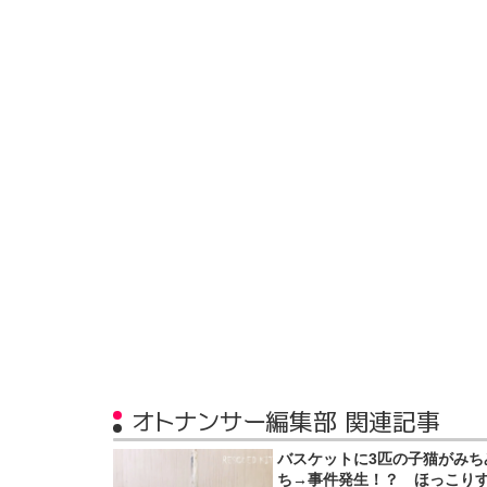
オトナンサー編集部 関連記事
バスケットに3匹の子猫がみち
ち→事件発生！？ ほっこり