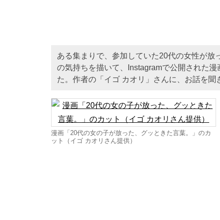
ある集まりで、参加していた20代の女性が放
の気持ちを描いて、Instagramで公開さ
た。作者の「イゴ カオリ」さんに、お話を聞
漫画「20代の女の子が放った、グッときた言葉。」のカ
ット（イゴ カオリさん提供）