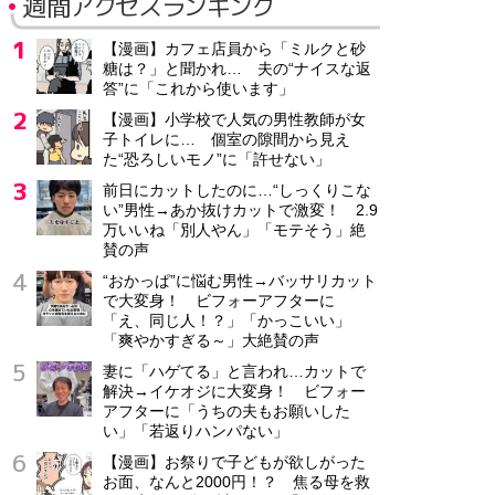
週間アクセスランキング
【漫画】カフェ店員から「ミルクと砂
糖は？」と聞かれ… 夫の“ナイスな返
答”に「これから使います」
【漫画】小学校で人気の男性教師が女
子トイレに… 個室の隙間から見え
た“恐ろしいモノ”に「許せない」
前日にカットしたのに…“しっくりこな
い”男性→あか抜けカットで激変！ 2.9
万いいね「別人やん」「モテそう」絶
賛の声
“おかっぱ”に悩む男性→バッサリカット
で大変身！ ビフォーアフターに
「え、同じ人！？」「かっこいい」
「爽やかすぎる～」大絶賛の声
妻に「ハゲてる」と言われ…カットで
解決→イケオジに大変身！ ビフォー
アフターに「うちの夫もお願いした
い」「若返りハンパない」
【漫画】お祭りで子どもが欲しがった
お面、なんと2000円！？ 焦る母を救