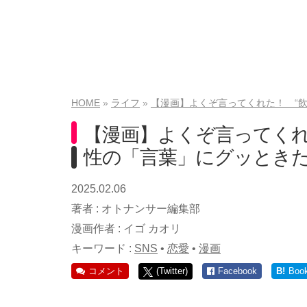
HOME
ライフ
【漫画】よくぞ言ってくれた！ “飲
【漫画】よくぞ言ってくれ
性の「言葉」にグッとき
2025.02.06
著者 :
オトナンサー編集部
漫画作者 :
イゴ カオリ
キーワード :
SNS
•
恋愛
•
漫画
コメント
(Twitter)
Facebook
B!
Boo