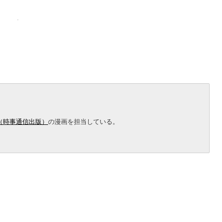
（時事通信出版）
の漫画を担当している。