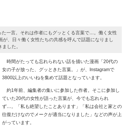
った一言。それは作者にもグッとくる言葉で…。働く女性
れた漫画が、日々働く女性たちの共感を呼んで話題になりまし
きました。
時間がたっても忘れられない話を描いた漫画「20代の
女の子が放った、グッときた言葉。」が、Instagramで
3800以上のいいねを集めて話題となっています。
約1年前、編集者の集いに参加した作者。そこに参加し
ていた20代の女性が語った言葉が、今でも忘れられ
ず…。「私も絶望したことあります」「私は会社と家との
往復だけなのでメークが適当になりました」などの声が上
がっています。