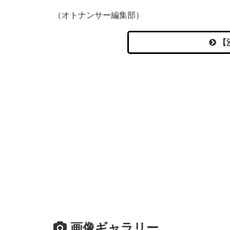
（オトナンサー編集部）
【
画像ギャラリー