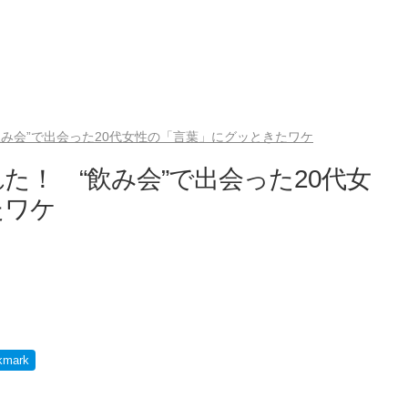
み会”で出会った20代女性の「言葉」にグッときたワケ
た！ “飲み会”で出会った20代女
たワケ
kmark