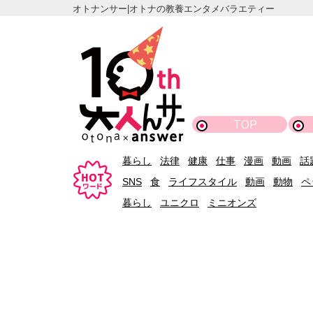
オトナンサー|オトナの教養エンタメバラエティー
TOP
暮らし
法律
健康
仕事
漫画
動画
話
SNS
食
ライフスタイル
動画
動物
ペ
暮らし
ユニクロ
ミニオンズ