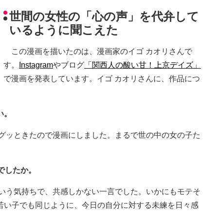
世間の女性の「心の声」を代弁して
いるように聞こえた
この漫画を描いたのは、漫画家のイゴ カオリさんで
す。
Instagram
やブログ
「関西人の酸い甘！上京デイズ」
で漫画を発表しています。イゴ カオリさんに、作品につ
い。
、グッときたので漫画にしました。まるで世の中の女の子た
でしたか。
という気持ちで、共感しかない一言でした。いかにもモテそ
若い子でも同じように、今日の自分に対する未練を日々感