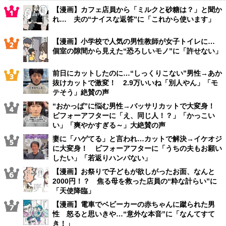
【漫画】カフェ店員から「ミルクと砂糖は？」と聞か
れ… 夫の“ナイスな返答”に「これから使います」
【漫画】小学校で人気の男性教師が女子トイレに…
個室の隙間から見えた“恐ろしいモノ”に「許せない」
前日にカットしたのに…“しっくりこない”男性→あか
抜けカットで激変！ 2.9万いいね「別人やん」「モ
テそう」絶賛の声
“おかっぱ”に悩む男性→バッサリカットで大変身！
ビフォーアフターに「え、同じ人！？」「かっこい
い」「爽やかすぎる～」大絶賛の声
妻に「ハゲてる」と言われ…カットで解決→イケオジ
に大変身！ ビフォーアフターに「うちの夫もお願い
したい」「若返りハンパない」
【漫画】お祭りで子どもが欲しがったお面、なんと
2000円！？ 焦る母を救った店員の“粋な計らい”に
「天使降臨」
【漫画】電車でベビーカーの赤ちゃんに蹴られた男
性 怒ると思いきや…“意外な本音”に「なんてすて
き！」