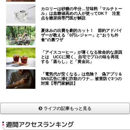
カロリーは砂糖の半分…甘味料「マルチトー
ル」は血糖値高めの人が使ってOK？ 注意
点を糖尿病専門医が解説
夏休みの出費を劇的カット！ 節約アドバイ
ザーが教える「0円レジャー」と“おうち外
食”の裏ワザ
「アイスコーヒー」が薄くなる致命的な原因
とは UCCに聞く、自宅でプロの味を再現
する「蒸らし」と「黄金比」
「電気代が安くなる」は危険？ 偽アプリ＆
SNS広告に潜む詐欺のワナ… 被害防ぐ3つの
対策【専門家解説】
ライフの記事もっと見る
週間アクセスランキング