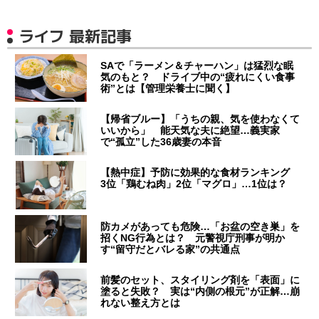
ライフ 最新記事
SAで「ラーメン＆チャーハン」は猛烈な眠
気のもと？ ドライブ中の“疲れにくい食事
術”とは【管理栄養士に聞く】
【帰省ブルー】「うちの親、気を使わなくて
いいから」 能天気な夫に絶望…義実家
で“孤立”した36歳妻の本音
【熱中症】予防に効果的な食材ランキング
3位「鶏むね肉」2位「マグロ」…1位は？
防カメがあっても危険…「お盆の空き巣」を
招くNG行為とは？ 元警視庁刑事が明か
す“留守だとバレる家”の共通点
前髪のセット、スタイリング剤を「表面」に
塗ると失敗？ 実は“内側の根元”が正解…崩
れない整え方とは