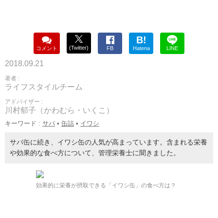
B!
(Twitter)
コメント
FB
Hatena
LINE
2018.09.21
著者 :
ライフスタイルチーム
アドバイザー :
川村郁子（かわむら・いくこ）
キーワード :
サバ
•
缶詰
•
イワシ
サバ缶に続き、イワシ缶の人気が高まっています。含まれる栄養
や効果的な食べ方について、管理栄養士に聞きました。
効果的に栄養が摂取できる「イワシ缶」の食べ方は？