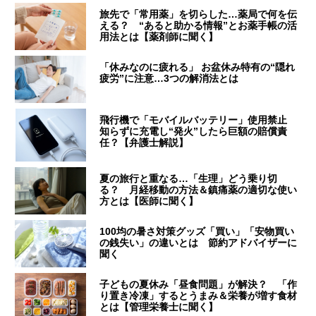
旅先で「常用薬」を切らした…薬局で何を伝
える？ “あると助かる情報”とお薬手帳の活
用法とは【薬剤師に聞く】
「休みなのに疲れる」 お盆休み特有の“隠れ
疲労”に注意…3つの解消法とは
飛行機で「モバイルバッテリー」使用禁止
知らずに充電し“発火”したら巨額の賠償責
任？【弁護士解説】
夏の旅行と重なる…「生理」どう乗り切
る？ 月経移動の方法＆鎮痛薬の適切な使い
方とは【医師に聞く】
100均の暑さ対策グッズ「買い」「安物買い
の銭失い」の違いとは 節約アドバイザーに
聞く
子どもの夏休み「昼食問題」が解決？ 「作
り置き冷凍」するとうまみ＆栄養が増す食材
とは【管理栄養士に聞く】