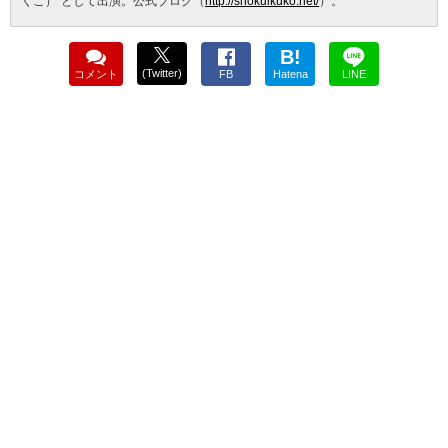
くこ）”として出演。公式ブログ（
http://shokuikuko.net/
）。
B!
(Twitter)
コメント
FB
Hatena
LINE