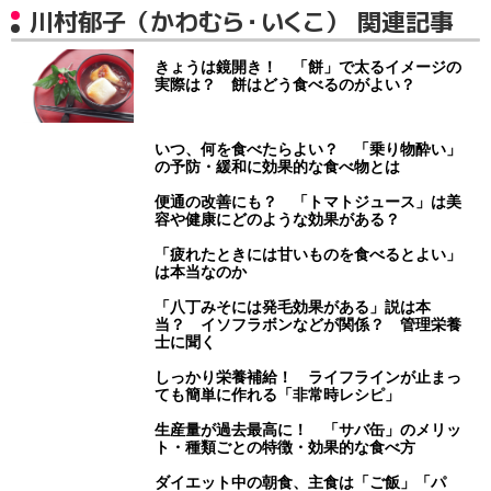
川村郁子（かわむら・いくこ） 関連記事
きょうは鏡開き！ 「餅」で太るイメージの
実際は？ 餅はどう食べるのがよい？
いつ、何を食べたらよい？ 「乗り物酔い」
の予防・緩和に効果的な食べ物とは
便通の改善にも？ 「トマトジュース」は美
容や健康にどのような効果がある？
「疲れたときには甘いものを食べるとよい」
は本当なのか
「八丁みそには発毛効果がある」説は本
当？ イソフラボンなどが関係？ 管理栄養
士に聞く
しっかり栄養補給！ ライフラインが止まっ
ても簡単に作れる「非常時レシピ」
生産量が過去最高に！ 「サバ缶」のメリッ
ト・種類ごとの特徴・効果的な食べ方
ダイエット中の朝食、主食は「ご飯」「パ