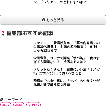
ン」「シリアル」のどれにすべき？
もっと見る
編集部おすすめ記事
ファミマ、「唐揚げ弁当」「幕の内弁当」の
白米20％増量！ お米の産地応援！ 9月6
日から12日まで
栄養豊富、コロナで脚光「サバ缶」 食べす
ぎても問題ない？ 持病ある人は？
メリットたくさん！ 健康にいい油「オメガ
3」について知っておくべきこと
酢締めでも食中毒に…「サバ」の生食文化が
九州北部で成り立つ理由
キーワード
サバ
缶詰
イワシ