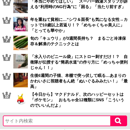
「本当にやめてほしい」 スーパー銭湯スタッフが訴
える“利用時のNG行為”に「困る」「当たり前すぎ」
年を重ねて貧相に…“シワ＆面長”も気になる女性→カ
ットで10歳以上若返り！？「めちゃくちゃ美人に」
「とっても華やか」
旬の「キュウリ」が3週間長持ち？ まるごと冷凍保
存＆解凍のテクニックとは
「水入りのビニール袋」にストロー刺すだけ！？ 自
衛隊が伝授する“簡易水道”の作り方に「めっちゃ便利
じゃん！！」
生後6週間の子猫、本棚で突っ伏して眠る…あまりの
かわいさに視聴者もん絶「ぬいぐるみみたい！」「最
高」
【今日から】マクドナルド、次のハッピーセットは
「ポケモン」 おもちゃ全12種類にSNS「こういう
のでいいんだよ」