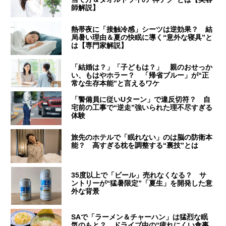
師解説】
熱帯夜に「接触冷感」シーツは逆効果？ 結
局暑い理由＆夏の快眠に導く“意外な寝具”と
は【専門家解説】
「結婚は？」「子どもは？」 親のおせっか
い、もはやホラー？ 「帰省ブルー」が“正
常な生存本能”と言えるワケ
「警備員に従いUターン」で違反切符？ 自
宅前の工事で“逆走”強いられた理不尽すぎる
体験
旅先のホテルで「眠れない」のは脳の防衛本
能？ 高すぎる枕を調整する“裏技”とは
35度以上で「ビール」売れなくなる？ サ
ントリーが“猛暑限定”「夏生」を開発した意
外な背景
SAで「ラーメン＆チャーハン」は猛烈な眠
気のもと？ ドライブ中の“疲れにくい食事