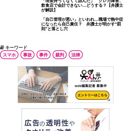
「現金持ってなくて詰んだ」 クレカ障害、
飲食店で会計できない…どうする？【弁護士
が解説】
「自己管理が悪い」といわれ…職場で熱中症
になったら自己責任？ 弁護士が明かす“罰
則”と落とし穴
キーワード
スマホ
事故
事件
裁判
法律