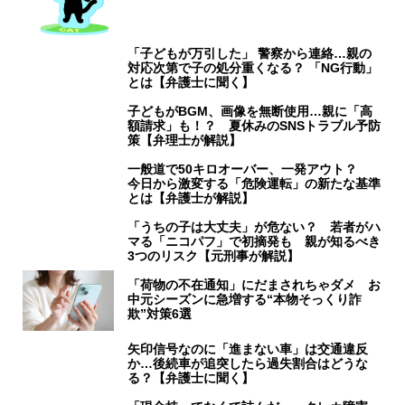
「子どもが万引した」 警察から連絡…親の
対応次第で子の処分重くなる？ 「NG行動」
とは【弁護士に聞く】
子どもがBGM、画像を無断使用…親に「高
額請求」も！？ 夏休みのSNSトラブル予防
策【弁理士が解説】
一般道で50キロオーバー、一発アウト？
今日から激変する「危険運転」の新たな基準
とは【弁護士が解説】
「うちの子は大丈夫」が危ない？ 若者がハ
マる「ニコパフ」で初摘発も 親が知るべき
3つのリスク【元刑事が解説】
「荷物の不在通知」にだまされちゃダメ お
中元シーズンに急増する“本物そっくり詐
欺”対策6選
矢印信号なのに「進まない車」は交通違反
か…後続車が追突したら過失割合はどうな
る？【弁護士に聞く】