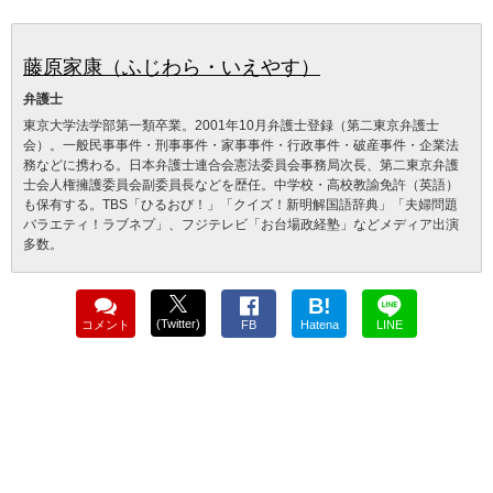
藤原家康（ふじわら・いえやす）
弁護士
東京大学法学部第一類卒業。2001年10月弁護士登録（第二東京弁護士
会）。一般民事事件・刑事事件・家事事件・行政事件・破産事件・企業法
務などに携わる。日本弁護士連合会憲法委員会事務局次長、第二東京弁護
士会人権擁護委員会副委員長などを歴任。中学校・高校教諭免許（英語）
も保有する。TBS「ひるおび！」「クイズ！新明解国語辞典」「夫婦問題
バラエティ！ラブネプ」、フジテレビ「お台場政経塾」などメディア出演
多数。
B!
(Twitter)
コメント
FB
Hatena
LINE