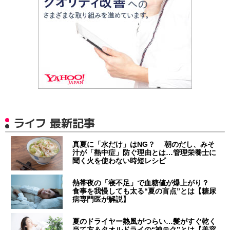
ライフ 最新記事
真夏に「水だけ」はNG？ 朝のだし、みそ
汁が「熱中症」防ぐ理由とは…管理栄養士に
聞く火を使わない時短レシピ
熱帯夜の「寝不足」で血糖値が爆上がり？
食事を我慢しても太る“夏の盲点”とは【糖尿
病専門医が解説】
夏のドライヤー熱風がつらい…髪がすぐ乾く
当て方＆タオルドライの“神テク”とは【美容