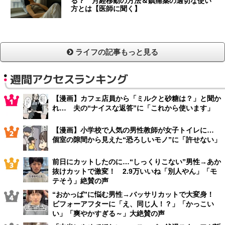
る？ 月経移動の方法＆鎮痛薬の適切な使い
方とは【医師に聞く】
ライフの記事もっと見る
週間アクセスランキング
【漫画】カフェ店員から「ミルクと砂糖は？」と聞か
れ… 夫の“ナイスな返答”に「これから使います」
【漫画】小学校で人気の男性教師が女子トイレに…
個室の隙間から見えた“恐ろしいモノ”に「許せない」
前日にカットしたのに…“しっくりこない”男性→あか
抜けカットで激変！ 2.9万いいね「別人やん」「モ
テそう」絶賛の声
“おかっぱ”に悩む男性→バッサリカットで大変身！
ビフォーアフターに「え、同じ人！？」「かっこい
い」「爽やかすぎる～」大絶賛の声