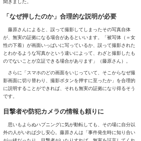
聞きました。
「なぜ押したのか」合理的な説明が必要
藤原さんによると、誤って撮影してしまったその写真自体
が、無実の証拠になる場合があるといいます。「被写体（＝女
性の下着）が画面いっぱいに写っているか、誤って撮影された
とわかるような写真かという違いによって、わざと撮影したも
のでないことが立証できる場合があります」（藤原さん）。
さらに「スマホのどの画面をいじっていて、そこからなぜ撮
影画面に切り替わり、撮影ボタンを押すに至ったか」を合理的
に説明することができれば、それも無実の証拠になり得るそう
です。
目撃者や防犯カメラの情報も頼りに
思いもよらぬハプニングに気が動転しても、その場に自分以
外の人がいれば少し安心。藤原さんは「事件発生時に知り合い
が一緒だったり、目撃者がいたりすれば、無実を証言してくれ