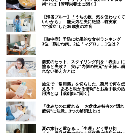
術”とは【管理栄養士に聞く】
【帰省ブルー】「うちの親、気を使わなくて
いいから」 能天気な夫に絶望…義実家
で“孤立”した36歳妻の本音
【熱中症】予防に効果的な食材ランキング
3位「鶏むね肉」2位「マグロ」…1位は？
前髪のセット、スタイリング剤を「表面」に
塗ると失敗？ 実は“内側の根元”が正解…崩
れない整え方とは
旅先で「常用薬」を切らした…薬局で何を伝
える？ “あると助かる情報”とお薬手帳の活
用法とは【薬剤師に聞く】
「休みなのに疲れる」 お盆休み特有の“隠れ
疲労”に注意…3つの解消法とは
夏の旅行と重なる…「生理」どう乗り切