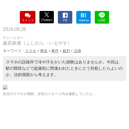
B!
(Twitter)
コメント
FB
Hatena
LINE
2016.09.26
アドバイザー :
藤原家康（ふじわら・いえやす）
キーワード :
スマホ
•
事故
•
事件
•
裁判
•
法律
スマホの誤操作で冷や汗をかいた経験はありませんか。今回は、
駅の階段などで盗撮犯に間違われたときにどう対処したらよいの
か、法的側面から考えます。
自分のスマホが偶然、女性のスカート内を撮影していたら…