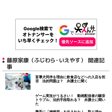
藤原家康（ふじわら・いえやす） 関連記
事
盲導犬同伴を理由に飲食店などへの入店を拒
否 法的問題は？ 弁護士に聞く
ゲーム実況がうるさい！ 動画配信者の騒音
トラブル、法的手段取れる？ 弁護士に聞い
た
勝手に「婚姻届」を出された！ 取り消せ