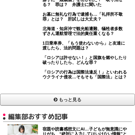
る？ 罪は？ 弁護士に聞いた
お墓に無礼な行為で逮捕も…「礼拝所不敬
罪」とは？ 肝試しは大丈夫？
北海道・知床沖で観光船遭難、犠牲者多数
ずさん運航管理で法的責任重くなる？
1日乗車券、「もう使わないから」と友達に
渡したら、法的問題は？
「ロシアは許せない！」と国旗を燃やしたり
破ったりしたら、どんな罪？
「ロシアの行為は国際法違反！」といわれる
ウクライナ侵攻…そもそも「国際法」とは？
もっと見る
編集部おすすめ記事
宿題や読書感想文にAI…子どもが無意識にや
りがち “絶対に入力してはいけない情報”と