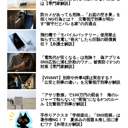
は【専門家解説】
防カメがあっても危険…「お盆の空き巣」を
招くNG行為とは？ 元警視庁刑事が明か
す“留守だとバレる家”の共通点
飛行機で「モバイルバッテリー」使用禁止
知らずに充電し“発火”したら巨額の賠償責
任？【弁護士解説】
「電気代が安くなる」は危険？ 偽アプリ＆
SNS広告に潜む詐欺のワナ… 被害防ぐ3つの
対策【専門家解説】
【VIVANT】別班や外事4課は実在する？
「公安と刑事の違い」を元警視庁刑事が解説
「アサリ数個」で100万円の罰金？ 海のレ
ジャーで知らないと“密漁”になる4つのルー
ル【元警視庁刑事が解説】
手作りアクスタ「学校提出」「SNS投稿」は
著作権NG！？ 夏休みの宿題＆推し活に潜
むワナ【弁理士が解説】