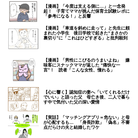
【漫画】「今度は支える側に…」と一念発
起！ 子育てママが挑んだ保育士試験レポに
「参考になる！」と反響
【漫画】「車道を斜めに走って」と先生に頼
まれた小学生 後日学校で起きた“まさかの
裏切り”に「これはひどすぎる」と批判殺到
【漫画】「男性にこびるのうまいよね」 嫌
味客にスナックママが返した “痛快な一
言”！ 読者「こんな女性、憧れる」
【心に響く】認知症の妻へ「いてくれるだけ
でいい」と語った父 母亡き後、二人で暮ら
す中で気付いた父の深い愛情
【実話】「マッチングアプリ＝危ない」と母
が心配するも… 「身長詐欺」「偽名」不審
点だらけの夫と結婚したワケ