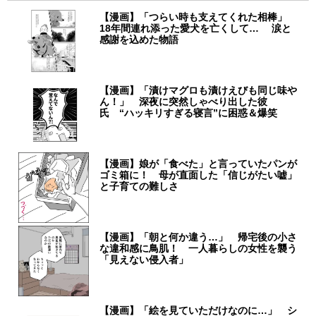
【漫画】「つらい時も支えてくれた相棒」
18年間連れ添った愛犬を亡くして… 涙と
感謝を込めた物語
【漫画】「漬けマグロも漬けえびも同じ味や
ん！」 深夜に突然しゃべり出した彼
氏 “ハッキリすぎる寝言”に困惑＆爆笑
【漫画】娘が「食べた」と言っていたパンが
ゴミ箱に！ 母が直面した「信じがたい嘘」
と子育ての難しさ
【漫画】「朝と何か違う…」 帰宅後の小さ
な違和感に鳥肌！ 一人暮らしの女性を襲う
「見えない侵入者」
【漫画】「絵を見ていただけなのに…」 シ