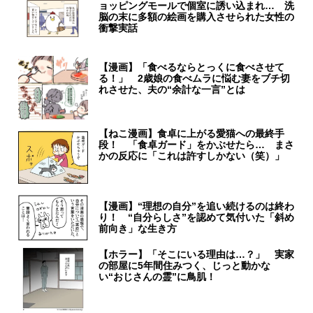
ョッピングモールで個室に誘い込まれ… 洗
脳の末に多額の絵画を購入させられた女性の
衝撃実話
【漫画】「食べるならとっくに食べさせて
る！」 2歳娘の食べムラに悩む妻をブチ切
れさせた、夫の“余計な一言”とは
【ねこ漫画】食卓に上がる愛猫への最終手
段！ 「食卓ガード」をかぶせたら… まさ
かの反応に「これは許すしかない（笑）」
【漫画】“理想の自分”を追い続けるのは終わ
り！ “自分らしさ”を認めて気付いた「斜め
前向き」な生き方
【ホラー】「そこにいる理由は…？」 実家
の部屋に5年間住みつく、じっと動かな
い“おじさんの霊”に鳥肌！