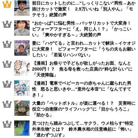
前日にカットしたのに…“しっくりこない”男性→あか
抜けカットで激変！ 2.9万いいね「別人やん」「モ
テそう」絶賛の声
“おかっぱ”に悩む男性→バッサリカットで大変身！
ビフォーアフターに「え、同じ人！？」「かっこい
い」「爽やかすぎる～」大絶賛の声
妻に「ハゲてる」と言われ…カットで解決→イケオジ
に大変身！ ビフォーアフターに「うちの夫もお願い
したい」「若返りハンパない」
【漫画】お祭りで子どもが欲しがったお面、なんと
2000円！？ 焦る母を救った店員の“粋な計らい”に
「天使降臨」
【漫画】電車でベビーカーの赤ちゃんに蹴られた男
性 怒ると思いきや…“意外な本音”に「なんてすて
き！」
大量の「ペットボトル」が楽に運べる！？ 災害時に
役立つ自衛隊の“ライフハック”に「目からうろこ」
「助かる」
見つけたら踏みつぶして…サクラ、ウメ枯らす“特定
外来生物”とは？ 鈴木農水相の注意喚起に「怖い」
「迷わずつぶす」