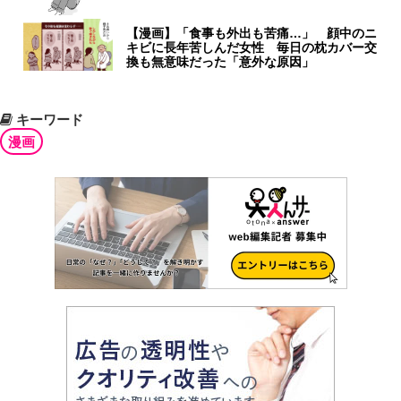
【漫画】「食事も外出も苦痛…」 顔中のニ
キビに長年苦しんだ女性 毎日の枕カバー交
換も無意味だった「意外な原因」
キーワード
漫画