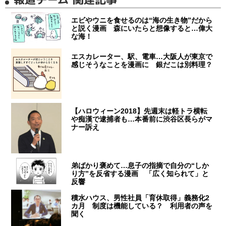
エビやウニを食せるのは“海の生き物”だから
と説く漫画 森にいたらと想像すると…偉大
な海！
エスカレーター、駅、電車…大阪人が東京で
感じそうなことを漫画に 銀だこは別料理？
【ハロウィーン2018】先週末は軽トラ横転
や痴漢で逮捕者も…本番前に渋谷区長らがマ
ナー訴え
弟ばかり褒めて…息子の指摘で自分の“しか
り方”を反省する漫画 「広く知られて」と
反響
積水ハウス、男性社員「育休取得」義務化2
カ月 制度は機能している？ 利用者の声を
聞く