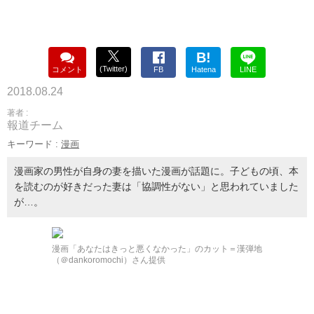
B!
(Twitter)
コメント
FB
Hatena
LINE
2018.08.24
著者 :
報道チーム
キーワード :
漫画
漫画家の男性が自身の妻を描いた漫画が話題に。子どもの頃、本
を読むのが好きだった妻は「協調性がない」と思われていました
が…。
漫画「あなたはきっと悪くなかった」のカット＝漢弾地
（＠dankoromochi）さん提供