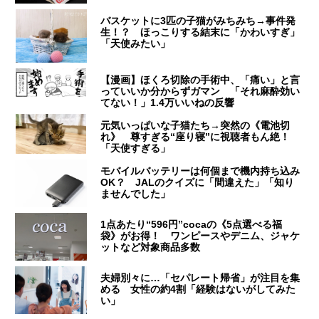
バスケットに3匹の子猫がみちみち→事件発
生！？ ほっこりする結末に「かわいすぎ」
「天使みたい」
【漫画】ほくろ切除の手術中、「痛い」と言
っていいか分からずガマン 「それ麻酔効い
てない！」1.4万いいねの反響
元気いっぱいな子猫たち→突然の《電池切
れ》 尊すぎる“座り寝”に視聴者もん絶！
「天使すぎる」
モバイルバッテリーは何個まで機内持ち込み
OK？ JALのクイズに「間違えた」「知り
ませんでした」
1点あたり“596円”cocaの《5点選べる福
袋》がお得！ ワンピースやデニム、ジャケ
ットなど対象商品多数
夫婦別々に…「セパレート帰省」が注目を集
める 女性の約4割「経験はないがしてみた
い」