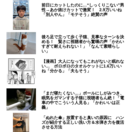
前日にカットしたのに…“しっくりこない”男
性→あか抜けカットで激変！ 2.9万いいね
「別人やん」「モテそう」絶賛の声
後ろ足で立って歩く子猫、見事なターンを決
める！ 賢さに視聴者から驚嘆の声「かわい
すぎて耐えられない！」「なんて素晴らし
い」
【漫画】大人になってもこれがないと眠れな
い… ボロボロのタオルケットに1.6万いい
ね「分かる」「夫もそう」
「まだ寝たくない…」ポールにしがみつき、
眠気をガマンする子猫に視聴者もん絶！「電
車の中でこういう人見る」「かわいいは正
義」
「ぬれた傘」放置すると臭いの原因に ハン
ズが紹介する正しい洗い方＆水弾き力を復活
させる方法