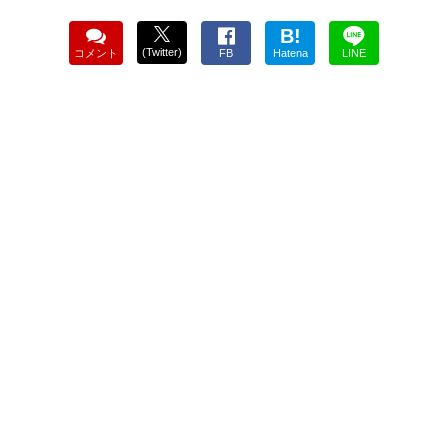
B!
(Twitter)
コメント
FB
Hatena
LINE