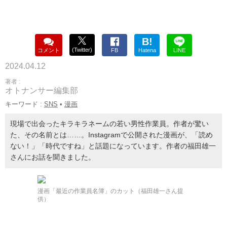
B!
(Twitter)
コメント
FB
Hatena
LINE
2024.04.12
著者 :
オトナンサー編集部
キーワード :
SNS
•
漫画
現場で出会ったキラキラネームの若い男性作業員。作者が驚い
た、その名前とは……。Instagramで公開された漫画が、「読め
ない！」「時代ですね」と話題になっています。作者の福田雄一
さんにお話を聞きました。
漫画「最近の作業員名簿」のカット（福田雄一さん提
供）