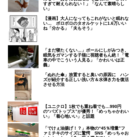
すぎて耐えられない！」「なんて素晴らし
い」
【漫画】大人になってもこれがないと眠れな
い… ボロボロのタオルケットに1.6万いい
ね「分かる」「夫もそう」
「まだ寝たくない…」ポールにしがみつき、
眠気をガマンする子猫に視聴者もん絶！「電
車の中でこういう人見る」「かわいいは正
義」
「ぬれた傘」放置すると臭いの原因に ハン
ズが紹介する正しい洗い方＆水弾き力を復活
させる方法
【ユニクロ】1枚でも重ね着でも…990円
の“バズトップス”が優秀！「めっちゃかわい
い」「着心地いい」と話題
「でけぇ油揚げ！？」本物の“45％増量”フ
ァミチキのサイズに驚愕 SNS「めっちゃお