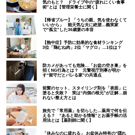
気のもと？ ドライブ中の“疲れにくい食事
術”とは【管理栄養士に聞く】
【帰省ブルー】「うちの親、気を使わなくて
いいから」 能天気な夫に絶望…義実家
で“孤立”した36歳妻の本音
【熱中症】予防に効果的な食材ランキング
3位「鶏むね肉」2位「マグロ」…1位は？
防カメがあっても危険…「お盆の空き巣」を
招くNG行為とは？ 元警視庁刑事が明か
す“留守だとバレる家”の共通点
前髪のセット、スタイリング剤を「表面」に
塗ると失敗？ 実は“内側の根元”が正解…崩
れない整え方とは
旅先で「常用薬」を切らした…薬局で何を伝
える？ “あると助かる情報”とお薬手帳の活
用法とは【薬剤師に聞く】
「休みなのに疲れる」 お盆休み特有の“隠れ