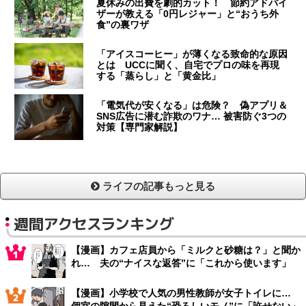
夏休みの出費を劇的カット！ 節約アドバイ
ザーが教える「0円レジャー」と“おうち外
食”の裏ワザ
「アイスコーヒー」が薄くなる致命的な原因
とは UCCに聞く、自宅でプロの味を再現
する「蒸らし」と「黄金比」
「電気代が安くなる」は危険？ 偽アプリ＆
SNS広告に潜む詐欺のワナ… 被害防ぐ3つの
対策【専門家解説】
ライフの記事もっと見る
週間アクセスランキング
【漫画】カフェ店員から「ミルクと砂糖は？」と聞か
れ… 夫の“ナイスな返答”に「これから使います」
【漫画】小学校で人気の男性教師が女子トイレに…
個室の隙間から見えた“恐ろしいモノ”に「許せない」