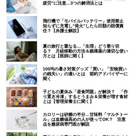
疲労”に注意…3つの解消法とは
飛行機で「モバイルバッテリー」使用禁止
知らずに充電し“発火”したら巨額の賠償責
任？【弁護士解説】
夏の旅行と重なる…「生理」どう乗り切
る？ 月経移動の方法＆鎮痛薬の適切な使い
方とは【医師に聞く】
100均の暑さ対策グッズ「買い」「安物買い
の銭失い」の違いとは 節約アドバイザーに
聞く
子どもの夏休み「昼食問題」が解決？ 「作
り置き冷凍」するとうまみ＆栄養が増す食材
とは【管理栄養士に聞く】
カロリーは砂糖の半分…甘味料「マルチトー
ル」は血糖値高めの人が使ってOK？ 注意
点を糖尿病専門医が解説