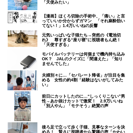
「天使みたい」
【漫画】ほくろ切除の手術中、「痛い」と言
っていいか分からずガマン 「それ麻酔効い
てない！」1.4万いいねの反響
元気いっぱいな子猫たち→突然の《電池切
れ》 尊すぎる“座り寝”に視聴者もん絶！
「天使すぎる」
モバイルバッテリーは何個まで機内持ち込み
OK？ JALのクイズに「間違えた」「知り
ませんでした」
夫婦別々に…「セパレート帰省」が注目を集
める 女性の約4割「経験はないがしてみた
い」
前日にカットしたのに…“しっくりこない”男
性→あか抜けカットで激変！ 2.9万いいね
「別人やん」「モテそう」絶賛の声
後ろ足で立って歩く子猫、見事なターンを決
める！ 賢さに視聴者から驚嘆の声「かわい