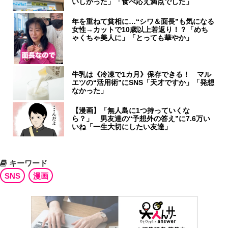
いしかった」「食べ応え満点でした」
年を重ねて貧相に…“シワ＆面長”も気になる
女性→カットで10歳以上若返り！？「めち
ゃくちゃ美人に」「とっても華やか」
牛乳は《冷凍で1カ月》保存できる！ マル
エツの“活用術”にSNS「天才ですか」「発想
なかった」
【漫画】「無人島に1つ持っていくな
ら？」 男友達の“予想外の答え”に7.6万い
いね「一生大切にしたい友達」
キーワード
SNS
漫画