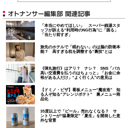
オトナンサー編集部 関連記事
「本当にやめてほしい」 スーパー銭湯スタ
ッフが訴える“利用時のNG行為”に「困る」
「当たり前すぎ」
旅先のホテルで「眠れない」のは脳の防衛本
能？ 高すぎる枕を調整する“裏技”とは
《弾丸旅行》はアリ？ ナシ？ SNS「バカ
高い交通費を払うのはちょっと」「お金に余
裕がある人だけ」“よく行く人”の意見は
【ドミノ・ピザ】看板メニュー“魔改造” 知
る人ぞ知る“アレンジポテト” 裏メニュー商
品化
35度以上で「ビール」売れなくなる？ サ
ントリーが“猛暑限定”「夏生」を開発した意
外な背景