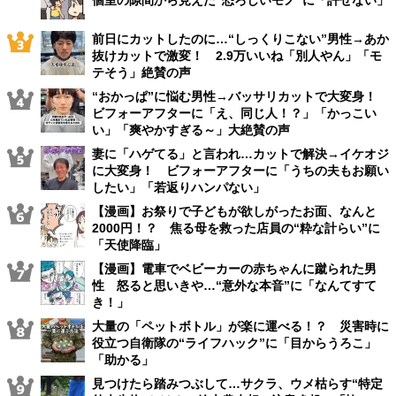
前日にカットしたのに…“しっくりこない”男性→あか
抜けカットで激変！ 2.9万いいね「別人やん」「モ
テそう」絶賛の声
“おかっぱ”に悩む男性→バッサリカットで大変身！
ビフォーアフターに「え、同じ人！？」「かっこい
い」「爽やかすぎる～」大絶賛の声
妻に「ハゲてる」と言われ…カットで解決→イケオジ
に大変身！ ビフォーアフターに「うちの夫もお願い
したい」「若返りハンパない」
【漫画】お祭りで子どもが欲しがったお面、なんと
2000円！？ 焦る母を救った店員の“粋な計らい”に
「天使降臨」
【漫画】電車でベビーカーの赤ちゃんに蹴られた男
性 怒ると思いきや…“意外な本音”に「なんてすて
き！」
大量の「ペットボトル」が楽に運べる！？ 災害時に
役立つ自衛隊の“ライフハック”に「目からうろこ」
「助かる」
見つけたら踏みつぶして…サクラ、ウメ枯らす“特定