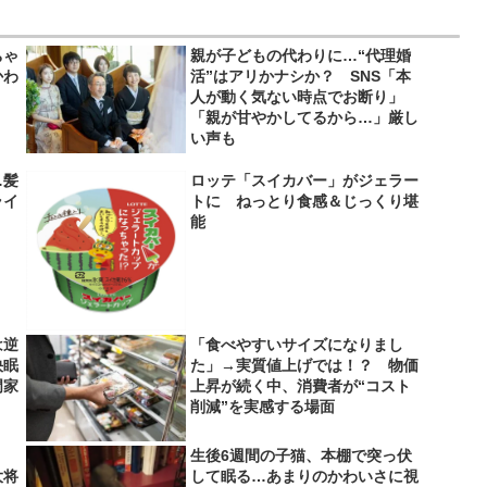
ちゃ
親が子どもの代わりに…“代理婚
かわ
活”はアリかナシか？ SNS「本
人が動く気ない時点でお断り」
「親が甘やかしてるから…」厳し
い声も
…髪
ロッテ「スイカバー」がジェラー
ライ
トに ねっとり食感＆じっくり堪
】
能
は逆
「食べやすいサイズになりまし
快眠
た」→実質値上げでは！？ 物価
門家
上昇が続く中、消費者が“コスト
削減”を実感する場面
生後6週間の子猫、本棚で突っ伏
大将
して眠る…あまりのかわいさに視