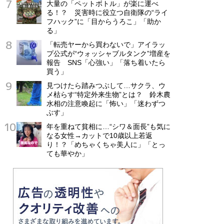
大量の「ペットボトル」が楽に運べ
る！？ 災害時に役立つ自衛隊の“ライ
フハック”に「目からうろこ」「助か
る」
「転売ヤーから買わないで」アイラッ
プ公式が“ウォッシャブルタンク”増産を
報告 SNS「心強い」「落ち着いたら
買う」
見つけたら踏みつぶして…サクラ、ウ
メ枯らす“特定外来生物”とは？ 鈴木農
水相の注意喚起に「怖い」「迷わずつ
ぶす」
年を重ねて貧相に…“シワ＆面長”も気に
なる女性→カットで10歳以上若返
り！？「めちゃくちゃ美人に」「とっ
ても華やか」