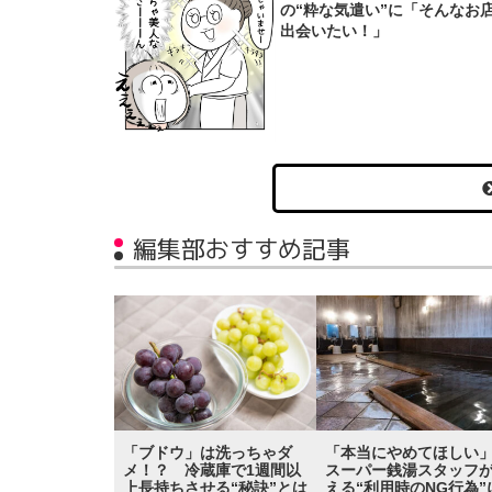
の“粋な気遣い”に「そんなお
出会いたい！」
編集部おすすめ記事
「ブドウ」は洗っちゃダ
「本当にやめてほし
メ！？ 冷蔵庫で1週間以
スーパー銭湯スタッフ
上長持ちさせる“秘訣”とは
える“利用時のNG行為”