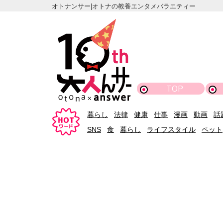
オトナンサー|オトナの教養エンタメバラエティー
TOP
暮らし
法律
健康
仕事
漫画
動画
話
SNS
食
暮らし
ライフスタイル
ペット