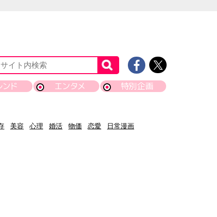
レンド
エンタメ
特別企画
存
美容
心理
婚活
物価
恋愛
日常漫画