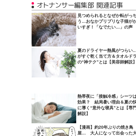
オトナンサー編集部 関連記事
見つめられるとなぜか転がっ
う…おなかプリプリな子猫が
いすぎ！「なでたい…」の声
夏のドライヤー熱風がつらい
がすぐ乾く当て方＆タオルド
の“神テク”とは【美容師解説
熱帯夜に「接触冷感」シーツ
効果？ 結局暑い理由＆夏の
に導く“意外な寝具”とは【専
解説】
【漫画】約20年ぶりの焼き鳥
屋… 大人になって出会った