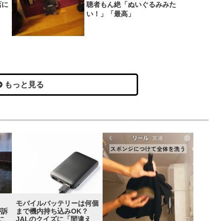
店に
聴者もん絶「ぬいぐるみみた
い！」「最高」
もっと見る
い」
モバイルバッテリーは何個
が訴
まで機内持ち込みOK？
に
JALのクイズに「間違え