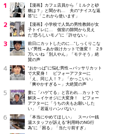
【漫画】カフェ店員から「ミルクと砂
糖は？」と聞かれ… 夫の“ナイスな返
答”に「これから使います」
【漫画】小学校で人気の男性教師が女
子トイレに… 個室の隙間から見え
た“恐ろしいモノ”に「許せない」
前日にカットしたのに…“しっくりこな
い”男性→あか抜けカットで激変！ 2.9
万いいね「別人やん」「モテそう」絶
賛の声
“おかっぱ”に悩む男性→バッサリカット
で大変身！ ビフォーアフターに
「え、同じ人！？」「かっこいい」
「爽やかすぎる～」大絶賛の声
妻に「ハゲてる」と言われ…カットで
解決→イケオジに大変身！ ビフォー
アフターに「うちの夫もお願いした
い」「若返りハンパない」
「本当にやめてほしい」 スーパー銭
湯スタッフが訴える“利用時のNG行
為”に「困る」「当たり前すぎ」