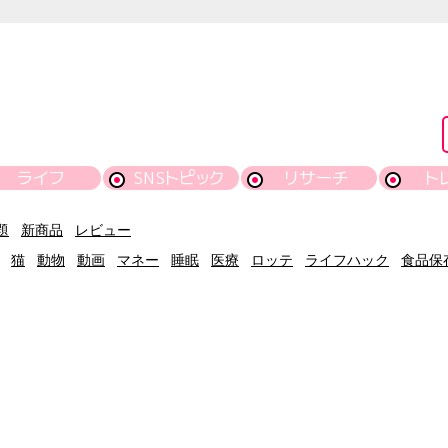
ライフ
SNSトピック
リサーチ
ト
題
新商品
レビュー
猫
動物
動画
マネー
睡眠
医療
ロッテ
ライフハック
食品保