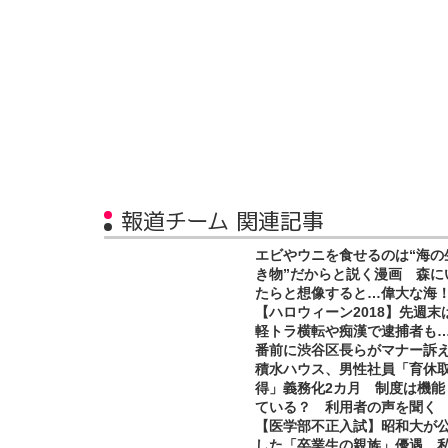
報道チーム 関連記事
エビやウニを食せるのは“海の
き物”だからと説く漫画 森に
たらと想像すると…偉大な海
【ハロウィーン2018】先週末
軽トラ横転や痴漢で逮捕者も
番前に渋谷区長らがマナー訴
積水ハウス、男性社員「育休
得」義務化2カ月 制度は機能
ている？ 利用者の声を聞く
【医学部不正入試】昭和大が
した「卒業生の親族」優遇、