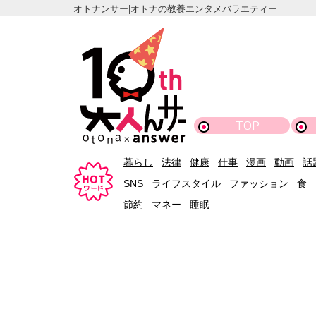
オトナンサー|オトナの教養エンタメバラエティー
TOP
暮らし
法律
健康
仕事
漫画
動画
話
SNS
ライフスタイル
ファッション
食
節約
マネー
睡眠