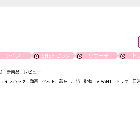
ライフ
SNSトピック
リサーチ
ト
題
新商品
レビュー
ライフハック
動画
ペット
暮らし
猫
動物
VIVANT
ドラマ
日