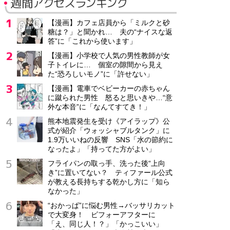
週間アクセスランキング
【漫画】カフェ店員から「ミルクと砂
糖は？」と聞かれ… 夫の“ナイスな返
答”に「これから使います」
【漫画】小学校で人気の男性教師が女
子トイレに… 個室の隙間から見え
た“恐ろしいモノ”に「許せない」
【漫画】電車でベビーカーの赤ちゃん
に蹴られた男性 怒ると思いきや…“意
外な本音”に「なんてすてき！」
熊本地震発生を受け《アイラップ》公
式が紹介「ウォッシャブルタンク」に
1.9万いいねの反響 SNS「水の節約に
なったよ」「持ってた方がよい」
フライパンの取っ手、洗った後“上向
き”に置いてない？ ティファール公式
が教える長持ちする乾かし方に「知ら
なかった」
“おかっぱ”に悩む男性→バッサリカット
で大変身！ ビフォーアフターに
「え、同じ人！？」「かっこいい」