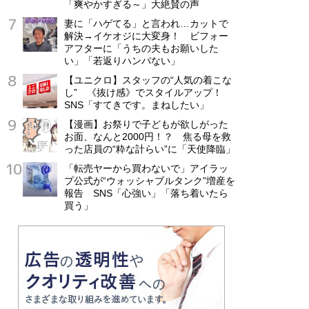
「爽やかすぎる～」大絶賛の声
妻に「ハゲてる」と言われ…カットで
解決→イケオジに大変身！ ビフォー
アフターに「うちの夫もお願いした
い」「若返りハンパない」
【ユニクロ】スタッフの“人気の着こな
し” 《抜け感》でスタイルアップ！
SNS「すてきです。まねしたい」
【漫画】お祭りで子どもが欲しがった
お面、なんと2000円！？ 焦る母を救
った店員の“粋な計らい”に「天使降臨」
「転売ヤーから買わないで」アイラッ
プ公式が“ウォッシャブルタンク”増産を
報告 SNS「心強い」「落ち着いたら
買う」