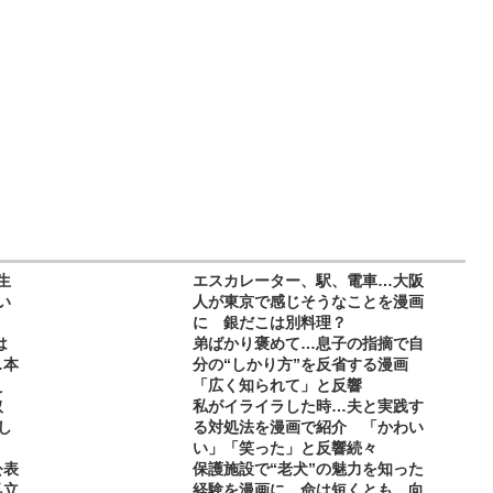
生
エスカレーター、駅、電車…大阪
い
人が東京で感じそうなことを漫画
！
に 銀だこは別料理？
は
弟ばかり褒めて…息子の指摘で自
…本
分の“しかり方”を反省する漫画
え
「広く知られて」と反響
取
私がイライラした時…夫と実践す
し
る対処法を漫画で紹介 「かわい
い」「笑った」と反響続々
公表
保護施設で“老犬”の魅力を知った
私立
経験を漫画に 命は短くとも…向