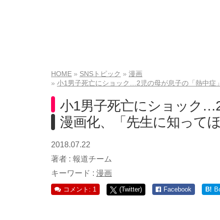
HOME
SNSトピック
漫画
小1男子死亡にショック…2児の母が息子の「熱中症
小1男子死亡にショック…
漫画化、「先生に知って
2018.07.22
著者 :
報道チーム
キーワード :
漫画
コメント: 1
(Twitter)
Facebook
B!
B