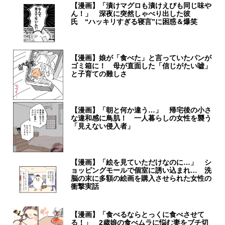
【漫画】「漬けマグロも漬けえびも同じ味や
ん！」 深夜に突然しゃべり出した彼
氏 “ハッキリすぎる寝言”に困惑＆爆笑
【漫画】娘が「食べた」と言っていたパンが
ゴミ箱に！ 母が直面した「信じがたい嘘」
と子育ての難しさ
【漫画】「朝と何か違う…」 帰宅後の小さ
な違和感に鳥肌！ 一人暮らしの女性を襲う
「見えない侵入者」
【漫画】「絵を見ていただけなのに…」 シ
ョッピングモールで個室に誘い込まれ… 洗
脳の末に多額の絵画を購入させられた女性の
衝撃実話
【漫画】「食べるならとっくに食べさせて
る！」 2歳娘の食べムラに悩む妻をブチ切