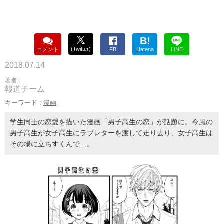
B!
(Twitter)
コメント
FB
Hatena
LINE
2018.07.14
著者 :
報道チーム
キーワード :
漫画
学生同士の恋愛を描いた漫画「男子高生の恋」が話題に。今風の
男子高生が女子高生にラブレターを渡して走り去り、女子高生は
その場に立ちすくんで…。