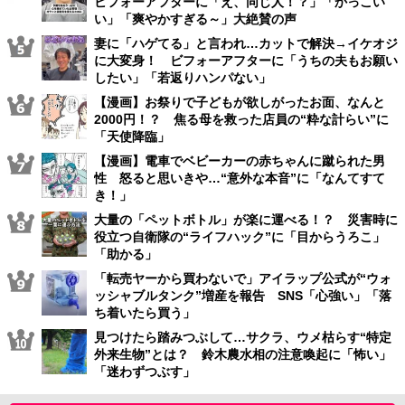
ビフォーアフターに「え、同じ人！？」「かっこい
い」「爽やかすぎる～」大絶賛の声
妻に「ハゲてる」と言われ…カットで解決→イケオジ
に大変身！ ビフォーアフターに「うちの夫もお願い
したい」「若返りハンパない」
【漫画】お祭りで子どもが欲しがったお面、なんと
2000円！？ 焦る母を救った店員の“粋な計らい”に
「天使降臨」
【漫画】電車でベビーカーの赤ちゃんに蹴られた男
性 怒ると思いきや…“意外な本音”に「なんてすて
き！」
大量の「ペットボトル」が楽に運べる！？ 災害時に
役立つ自衛隊の“ライフハック”に「目からうろこ」
「助かる」
「転売ヤーから買わないで」アイラップ公式が“ウォ
ッシャブルタンク”増産を報告 SNS「心強い」「落
ち着いたら買う」
見つけたら踏みつぶして…サクラ、ウメ枯らす“特定
外来生物”とは？ 鈴木農水相の注意喚起に「怖い」
「迷わずつぶす」