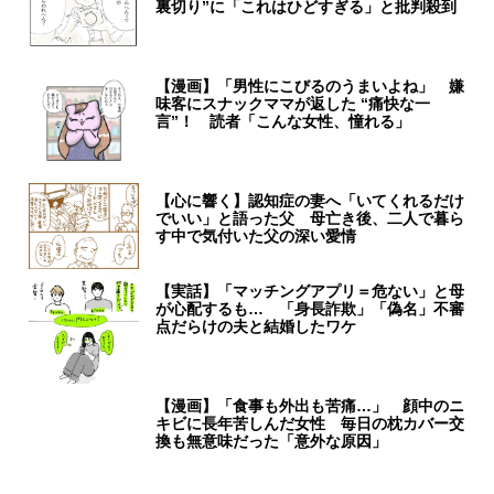
裏切り”に「これはひどすぎる」と批判殺到
【漫画】「男性にこびるのうまいよね」 嫌
味客にスナックママが返した “痛快な一
言”！ 読者「こんな女性、憧れる」
【心に響く】認知症の妻へ「いてくれるだけ
でいい」と語った父 母亡き後、二人で暮ら
す中で気付いた父の深い愛情
【実話】「マッチングアプリ＝危ない」と母
が心配するも… 「身長詐欺」「偽名」不審
点だらけの夫と結婚したワケ
【漫画】「食事も外出も苦痛…」 顔中のニ
キビに長年苦しんだ女性 毎日の枕カバー交
換も無意味だった「意外な原因」