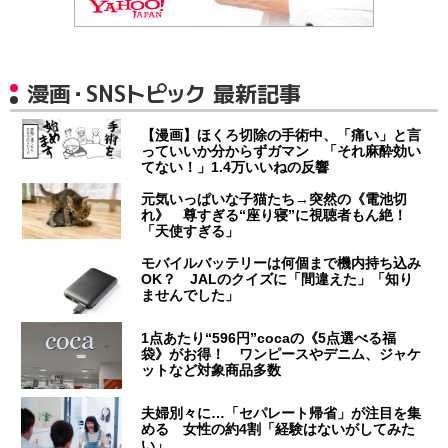
漫画・SNSトピック 最新記事
【漫画】ほくろ切除の手術中、「痛い」と言
っていいか分からずガマン 「それ麻酔効い
てない！」1.4万いいねの反響
元気いっぱいな子猫たち→突然の《電池切
れ》 尊すぎる“座り寝”に視聴者もん絶！
「天使すぎる」
モバイルバッテリーは何個まで機内持ち込み
OK？ JALのクイズに「間違えた」「知り
ませんでした」
1点あたり“596円”cocaの《5点選べる福
袋》がお得！ ワンピースやデニム、ジャケ
ットなど対象商品多数
夫婦別々に…「セパレート帰省」が注目を集
める 女性の約4割「経験はないがしてみた
い」