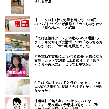
させる方法
【ユニクロ】1枚でも重ね着でも…990円
の“バズトップス”が優秀！「めっちゃかわい
い」「着心地いい」と話題
「でけぇ油揚げ！？」本物の“45％増量”フ
ァミチキのサイズに驚愕 SNS「めっちゃお
いしかった」「食べ応え満点でした」
年を重ねて貧相に…“シワ＆面長”も気になる
女性→カットで10歳以上若返り！？「めち
ゃくちゃ美人に」「とっても華やか」
牛乳は《冷凍で1カ月》保存できる！ マル
エツの“活用術”にSNS「天才ですか」「発想
なかった」
【漫画】「無人島に1つ持っていくな
ら？」 男友達の“予想外の答え”に7.6万い
いね「一生大切にしたい友達」