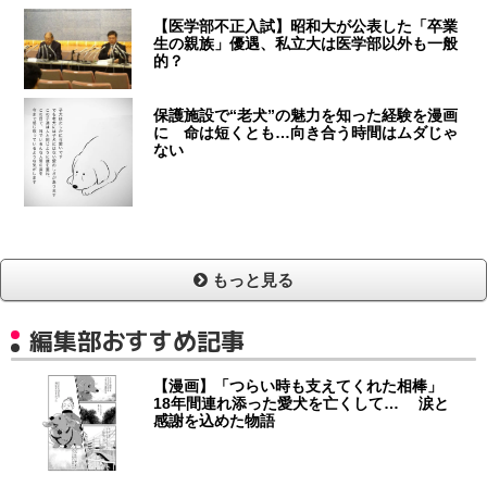
【医学部不正入試】昭和大が公表した「卒業
生の親族」優遇、私立大は医学部以外も一般
的？
保護施設で“老犬”の魅力を知った経験を漫画
に 命は短くとも…向き合う時間はムダじゃ
ない
もっと見る
編集部おすすめ記事
【漫画】「つらい時も支えてくれた相棒」
18年間連れ添った愛犬を亡くして… 涙と
感謝を込めた物語