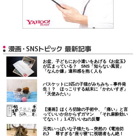
漫画・SNSトピック 最新記事
お盆、子どもにお小遣いをあげる《お盆玉》
が広まっている？ SNS「知らない風習」
「なんか嫌」違和感を抱く人も
バスケットに3匹の子猫がみちみち→事件発
生！？ ほっこりする結末に「かわいすぎ」
「天使みたい」
【漫画】ほくろ切除の手術中、「痛い」と言
っていいか分からずガマン 「それ麻酔効い
てない！」1.4万いいねの反響
元気いっぱいな子猫たち→突然の《電池切
れ》 尊すぎる“座り寝”に視聴者もん絶！