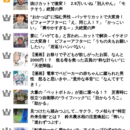
抜けカットで激変！ 2.9万いいね「別人やん」「モ
テそう」絶賛の声
“おかっぱ”に悩む男性→バッサリカットで大変身！
ビフォーアフターに「え、同じ人！？」「かっこい
い」「爽やかすぎる～」大絶賛の声
妻に「ハゲてる」と言われ…カットで解決→イケオジ
に大変身！ ビフォーアフターに「うちの夫もお願い
したい」「若返りハンパない」
【漫画】お祭りで子どもが欲しがったお面、なんと
2000円！？ 焦る母を救った店員の“粋な計らい”に
「天使降臨」
【漫画】電車でベビーカーの赤ちゃんに蹴られた男
性 怒ると思いきや…“意外な本音”に「なんてすて
き！」
大量の「ペットボトル」が楽に運べる！？ 災害時に
役立つ自衛隊の“ライフハック”に「目からうろこ」
「助かる」
見つけたら踏みつぶして…サクラ、ウメ枯らす“特定
外来生物”とは？ 鈴木農水相の注意喚起に「怖い」
「迷わずつぶす」