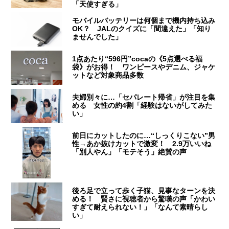
「天使すぎる」
モバイルバッテリーは何個まで機内持ち込み
OK？ JALのクイズに「間違えた」「知り
ませんでした」
1点あたり“596円”cocaの《5点選べる福
袋》がお得！ ワンピースやデニム、ジャケ
ットなど対象商品多数
夫婦別々に…「セパレート帰省」が注目を集
める 女性の約4割「経験はないがしてみた
い」
前日にカットしたのに…“しっくりこない”男
性→あか抜けカットで激変！ 2.9万いいね
「別人やん」「モテそう」絶賛の声
後ろ足で立って歩く子猫、見事なターンを決
める！ 賢さに視聴者から驚嘆の声「かわい
すぎて耐えられない！」「なんて素晴らし
い」