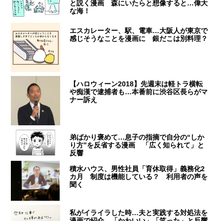
と説く漫画 森にいたらと想像すると…偉大
な海！
エスカレーター、駅、電車…大阪人が東京で
感じそうなことを漫画に 銀だこは別料理？
【ハロウィーン2018】先週末は軽トラ横転
や痴漢で逮捕者も…本番前に渋谷区長らがマ
ナー訴え
弟ばかり褒めて…息子の指摘で自分の“しか
り方”を反省する漫画 「広く知られて」と
反響
積水ハウス、男性社員「育休取得」義務化2
カ月 制度は機能している？ 利用者の声を
聞く
私がイライラした時…夫と実践する対処法を
漫画で紹介 「かわいい」「笑った」と反響