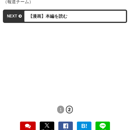
（報道チーム）
【漫画】本編を読む
NEXT
1
2
B!