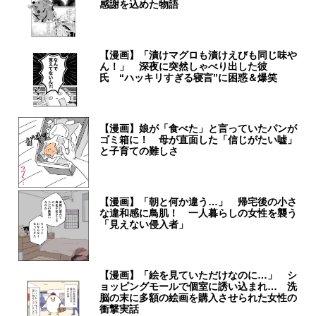
感謝を込めた物語
【漫画】「漬けマグロも漬けえびも同じ味や
ん！」 深夜に突然しゃべり出した彼
氏 “ハッキリすぎる寝言”に困惑＆爆笑
【漫画】娘が「食べた」と言っていたパンが
ゴミ箱に！ 母が直面した「信じがたい嘘」
と子育ての難しさ
【漫画】「朝と何か違う…」 帰宅後の小さ
な違和感に鳥肌！ 一人暮らしの女性を襲う
「見えない侵入者」
【漫画】「絵を見ていただけなのに…」 シ
ョッピングモールで個室に誘い込まれ… 洗
脳の末に多額の絵画を購入させられた女性の
衝撃実話