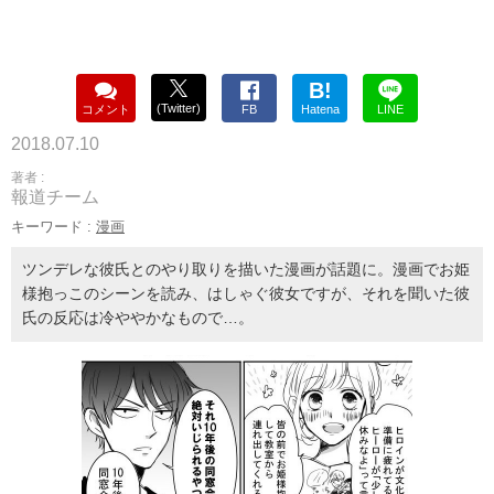
B!
(Twitter)
コメント
FB
Hatena
LINE
2018.07.10
著者 :
報道チーム
キーワード :
漫画
ツンデレな彼氏とのやり取りを描いた漫画が話題に。漫画でお姫
様抱っこのシーンを読み、はしゃぐ彼女ですが、それを聞いた彼
氏の反応は冷ややかなもので…。