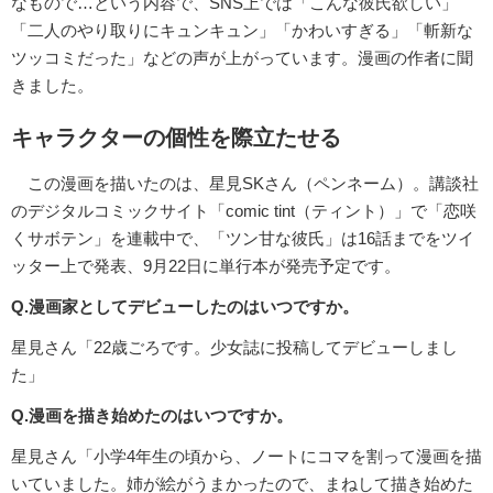
なもので…という内容で、SNS上では「こんな彼氏欲しい」
「二人のやり取りにキュンキュン」「かわいすぎる」「斬新な
ツッコミだった」などの声が上がっています。漫画の作者に聞
きました。
キャラクターの個性を際立たせる
この漫画を描いたのは、星見SKさん（ペンネーム）。講談社
のデジタルコミックサイト「comic tint（ティント）」で「恋咲
くサボテン」を連載中で、「ツン甘な彼氏」は16話までをツイ
ッター上で発表、9月22日に単行本が発売予定です。
Q.漫画家としてデビューしたのはいつですか。
星見さん「22歳ごろです。少女誌に投稿してデビューしまし
た」
Q.漫画を描き始めたのはいつですか。
星見さん「小学4年生の頃から、ノートにコマを割って漫画を描
いていました。姉が絵がうまかったので、まねして描き始めた