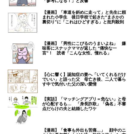
「参考になる！」と反響
【漫画】「車道を斜めに走って」と先生に頼
まれた小学生 後日学校で起きた“まさかの
裏切り”に「これはひどすぎる」と批判殺到
【漫画】「男性にこびるのうまいよね」 嫌
味客にスナックママが返した “痛快な一
言”！ 読者「こんな女性、憧れる」
【心に響く】認知症の妻へ「いてくれるだけ
でいい」と語った父 母亡き後、二人で暮ら
す中で気付いた父の深い愛情
【実話】「マッチングアプリ＝危ない」と母
が心配するも… 「身長詐欺」「偽名」不審
点だらけの夫と結婚したワケ
【漫画】「食事も外出も苦痛…」 顔中のニ