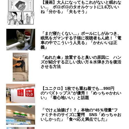
【漫画】大人になってもこれがないと眠れな
い… ボロボロのタオルケットに1.6万いい
ね「分かる」「夫もそう」
「まだ寝たくない…」ポールにしがみつき、
眠気をガマンする子猫に視聴者もん絶！「電
車の中でこういう人見る」「かわいいは正
義」
「ぬれた傘」放置すると臭いの原因に ハン
ズが紹介する正しい洗い方＆水弾き力を復活
させる方法
【ユニクロ】1枚でも重ね着でも…990円
の“バズトップス”が優秀！「めっちゃかわい
い」「着心地いい」と話題
「でけぇ油揚げ！？」本物の“45％増量”フ
ァミチキのサイズに驚愕 SNS「めっちゃお
いしかった」「食べ応え満点でした」