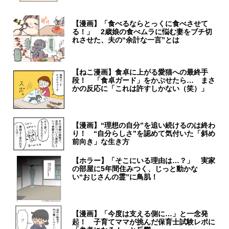
【漫画】「食べるならとっくに食べさせて
る！」 2歳娘の食べムラに悩む妻をブチ切
れさせた、夫の“余計な一言”とは
【ねこ漫画】食卓に上がる愛猫への最終手
段！ 「食卓ガード」をかぶせたら… まさ
かの反応に「これは許すしかない（笑）」
【漫画】“理想の自分”を追い続けるのは終わ
り！ “自分らしさ”を認めて気付いた「斜め
前向き」な生き方
【ホラー】「そこにいる理由は…？」 実家
の部屋に5年間住みつく、じっと動かな
い“おじさんの霊”に鳥肌！
【漫画】「今度は支える側に…」と一念発
起！ 子育てママが挑んだ保育士試験レポに