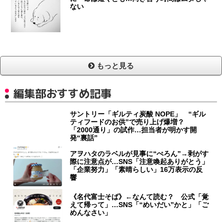
ない
もっと見る
編集部おすすめ記事
サントリー「ギルティ炭酸 NOPE」 “ギル
ティフードのお供”で売り上げ爆増？
「2000通り」の試作…担当者が明かす開
発“裏話”
アヲハタのラベルが見事に“ぺろん”→剥がす
際に注意点が…SNS「注意喚起ありがとう」
「企業努力」「素晴らしい」16万表示の反
響
《名代富士そば》←なんて読む？ 公式「覚
えて帰って」…SNS「“めいだい”かと」「ご
めんなさい」