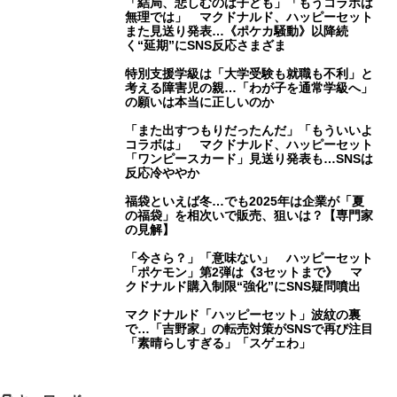
「結局、悲しむのは子ども」「もうコラボは
無理では」 マクドナルド、ハッピーセット
また見送り発表…《ポケカ騒動》以降続
く“延期”にSNS反応さまざま
特別支援学級は「大学受験も就職も不利」と
考える障害児の親…「わが子を通常学級へ」
の願いは本当に正しいのか
「また出すつもりだったんだ」「もういいよ
コラボは」 マクドナルド、ハッピーセット
「ワンピースカード」見送り発表も…SNSは
反応冷ややか
福袋といえば冬…でも2025年は企業が「夏
の福袋」を相次いで販売、狙いは？【専門家
の見解】
「今さら？」「意味ない」 ハッピーセット
「ポケモン」第2弾は《3セットまで》 マ
クドナルド購入制限“強化”にSNS疑問噴出
マクドナルド「ハッピーセット」波紋の裏
で…「吉野家」の転売対策がSNSで再び注目
「素晴らしすぎる」「スゲェわ」