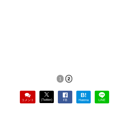
1
2
B!
(Twitter)
コメント
FB
Hatena
LINE