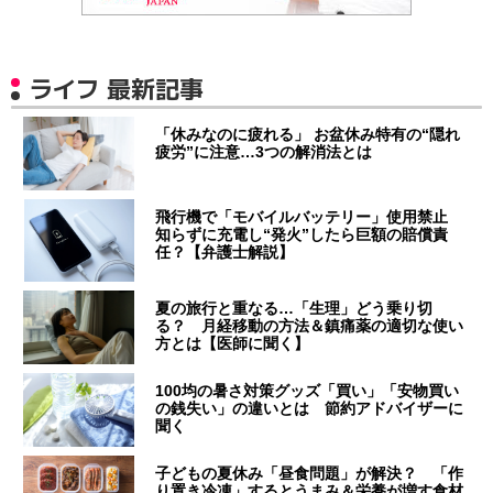
ライフ 最新記事
「休みなのに疲れる」 お盆休み特有の“隠れ
疲労”に注意…3つの解消法とは
飛行機で「モバイルバッテリー」使用禁止
知らずに充電し“発火”したら巨額の賠償責
任？【弁護士解説】
夏の旅行と重なる…「生理」どう乗り切
る？ 月経移動の方法＆鎮痛薬の適切な使い
方とは【医師に聞く】
100均の暑さ対策グッズ「買い」「安物買い
の銭失い」の違いとは 節約アドバイザーに
聞く
子どもの夏休み「昼食問題」が解決？ 「作
り置き冷凍」するとうまみ＆栄養が増す食材