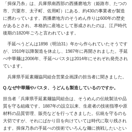
「揖保乃糸」は、兵庫県南西部の西播磨地方（姫路市、たつの
市、宍粟市、太子町、佐用町）にある、約430の事業者が製造
に携わっています。西播磨地方のそうめん作りは600年の歴史
があるとされ、本格的に産地として形成されたのは、江戸時代
後期の1820年ごろと言われています。
手延べうどんは1898（明治31）年から作られていたそうです
が、1910年以降製造を休止し、1987年に再開されました。手延
べ中華麺は2006年、手延べパスタは2014年にそれぞれ発売され
ています。
兵庫県手延素麺協同組合営業企画課の担当者に聞きました。
Q.なぜ中華麺やパスタ、うどんも製造しているのですか。
担当者「兵庫県手延素麺協同組合は、そうめんの伝統製法や品
質を守る組織です。1887年の設立以来、生産者の技術指導や原
材料の品質管理、販売などを行ってきました。伝統を守るのも
大切ですが、それにばかり目を向けていては時代に取り残され
ます。揖保乃糸の手延べの技術でいろんな麺に挑戦したいとい