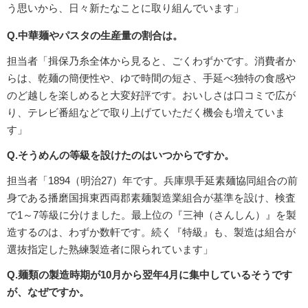
う思いから、日々新たなことに取り組んでいます」
Q.中華麺やパスタの生産量の割合は。
担当者「揖保乃糸全体から見ると、ごくわずかです。消費者か
らは、乾麺の簡便性や、ゆで時間の短さ、手延べ独特の食感や
のど越しを楽しめると大変好評です。おいしさは口コミで広が
り、テレビ番組などで取り上げていただく機会も増えていま
す」
Q.そうめんの等級を設けたのはいつからですか。
担当者「1894（明治27）年です。兵庫県手延素麺協同組合の前
身である播磨国揖東西両郡素麺製造業組合が基準を設け、検査
で1～7等級に分けました。最上位の『三神（さんしん）』を製
造するのは、わずか数軒です。続く『特級』も、製造は組合が
選抜指定した熟練製造者に限られています」
Q.麺類の製造時期が10月から翌年4月に集中しているそうです
が、なぜですか。