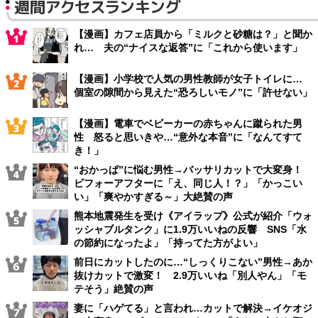
週間アクセスランキング
【漫画】カフェ店員から「ミルクと砂糖は？」と聞か
れ… 夫の“ナイスな返答”に「これから使います」
【漫画】小学校で人気の男性教師が女子トイレに…
個室の隙間から見えた“恐ろしいモノ”に「許せない」
【漫画】電車でベビーカーの赤ちゃんに蹴られた男
性 怒ると思いきや…“意外な本音”に「なんてすて
き！」
“おかっぱ”に悩む男性→バッサリカットで大変身！
ビフォーアフターに「え、同じ人！？」「かっこい
い」「爽やかすぎる～」大絶賛の声
熊本地震発生を受け《アイラップ》公式が紹介「ウォ
ッシャブルタンク」に1.9万いいねの反響 SNS「水
の節約になったよ」「持ってた方がよい」
前日にカットしたのに…“しっくりこない”男性→あか
抜けカットで激変！ 2.9万いいね「別人やん」「モ
テそう」絶賛の声
妻に「ハゲてる」と言われ…カットで解決→イケオジ