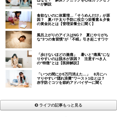
はなぜ？ 解決テクニックを心理カウンセラ
ーが解説
食欲ないのに体重増…「そうめんだけ」が原
因？ 夏バテ太り予防に役立つ栄養素＆夕食
の黄金比とは【管理栄養士に聞く】
風呂上がりのアイスはNG？ 夏にやりがち
な“3つの食習慣”が「不眠」引き起こすワケ
「歩けないほどの激痛」 暑いと“痛風”にな
りやすいのは脱水が原因？ 注意すべき人
の“特徴”とは【医師解説】
「いつの間にか5万円消えた…」 8月にハ
マりやすい“隠れ浪費”ワースト1位とは？
赤字防ぐコツを節約アドバイザーに聞く
ライフの記事もっと見る