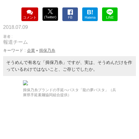
B!
(Twitter)
コメント
FB
Hatena
LINE
2018.07.09
著者 :
報道チーム
キーワード :
企業
•
揖保乃糸
そうめんで有名な「揖保乃糸」ですが、実は、そうめんだけを作
っているわけではないこと、ご存じでしたか。
揖保乃糸ブランドの手延べパスタ「龍の夢パスタ」（兵
庫県手延素麺協同組合提供）