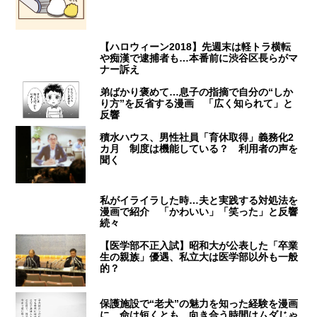
【ハロウィーン2018】先週末は軽トラ横転
や痴漢で逮捕者も…本番前に渋谷区長らがマ
ナー訴え
弟ばかり褒めて…息子の指摘で自分の“しか
り方”を反省する漫画 「広く知られて」と
反響
積水ハウス、男性社員「育休取得」義務化2
カ月 制度は機能している？ 利用者の声を
聞く
私がイライラした時…夫と実践する対処法を
漫画で紹介 「かわいい」「笑った」と反響
続々
【医学部不正入試】昭和大が公表した「卒業
生の親族」優遇、私立大は医学部以外も一般
的？
保護施設で“老犬”の魅力を知った経験を漫画
に 命は短くとも…向き合う時間はムダじゃ