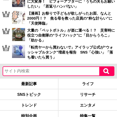
に大変身！ ビフォーアフターに「うちの夫もお願い
したい」「若返りハンパない」
【漫画】お祭りで子どもが欲しがったお面、なんと
2000円！？ 焦る母を救った店員の“粋な計らい”に
「天使降臨」
大量の「ペットボトル」が楽に運べる！？ 災害時に
役立つ自衛隊の“ライフハック”に「目からうろこ」
「助かる」
「転売ヤーから買わないで」アイラップ公式が“ウォ
ッシャブルタンク”増産を報告 SNS「心強い」「落
ち着いたら買う」
最新記事
ライフ
SNSトピック
リサーチ
トレンド
エンタメ
特別企画
特集一覧