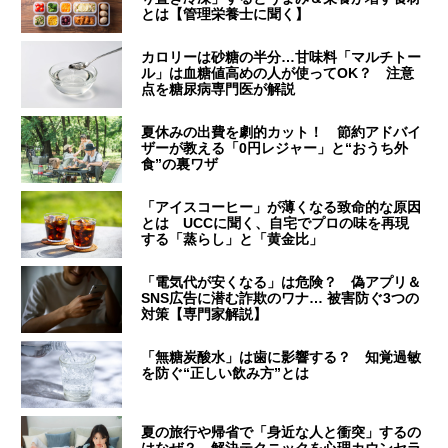
とは【管理栄養士に聞く】
カロリーは砂糖の半分…甘味料「マルチトー
ル」は血糖値高めの人が使ってOK？ 注意
点を糖尿病専門医が解説
夏休みの出費を劇的カット！ 節約アドバイ
ザーが教える「0円レジャー」と“おうち外
食”の裏ワザ
「アイスコーヒー」が薄くなる致命的な原因
とは UCCに聞く、自宅でプロの味を再現
する「蒸らし」と「黄金比」
「電気代が安くなる」は危険？ 偽アプリ＆
SNS広告に潜む詐欺のワナ… 被害防ぐ3つの
対策【専門家解説】
「無糖炭酸水」は歯に影響する？ 知覚過敏
を防ぐ“正しい飲み方”とは
夏の旅行や帰省で「身近な人と衝突」するの