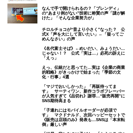
なんで手で開けられるの？「ブレンディ」
の“あまり例がない”技術に称賛の声「謎が解
けた」「そんな企業努力が」
チロルチョコが“昔より小さく”なった？ 公
式X「声を大にして言いたい」←「疑ってご
めんなさい」の声
《名代富士そば》←めいだい、みょうだい…
じゃない！？ 公式「実は…」必死の訴えに
「えっ」
えっ、伝統だと思ってた…実は《企業の商業
的戦略》がきっかけで始まった「季節の文
化・行事」4選
「マジでおいしかった」「再販待ってま
す」 サーティワン、新作コラボフレーバー
が人気すぎて《品切れ》謝罪…“販売再開”に
SNS期待高まる
「子連れにはモバイルオーダーが必須で
す」 マクドナルド、次回ハッピーセットで
《販売は店頭のみ》発表も…SNSは「本末転
倒」厳しい声