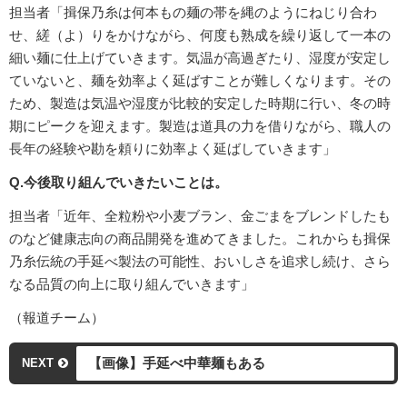
担当者「揖保乃糸は何本もの麺の帯を縄のようにねじり合わ
せ、縒（よ）りをかけながら、何度も熟成を繰り返して一本の
細い麺に仕上げていきます。気温が高過ぎたり、湿度が安定し
ていないと、麺を効率よく延ばすことが難しくなります。その
ため、製造は気温や湿度が比較的安定した時期に行い、冬の時
期にピークを迎えます。製造は道具の力を借りながら、職人の
長年の経験や勘を頼りに効率よく延ばしていきます」
Q.今後取り組んでいきたいことは。
担当者「近年、全粒粉や小麦ブラン、金ごまをブレンドしたも
のなど健康志向の商品開発を進めてきました。これからも揖保
乃糸伝統の手延べ製法の可能性、おいしさを追求し続け、さら
なる品質の向上に取り組んでいきます」
（報道チーム）
【画像】手延べ中華麺もある
NEXT