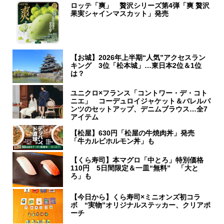
ロッテ「爽」 贅沢シリーズ第4弾「爽 贅沢
果実シャインマスカット」発売
【お城】2026年上半期“人気”アクセスラン
キング 3位「松本城」…東日本2位＆1位
は？
ユニクロ×フランス「コントワー・デ・コト
ニエ」 コーデュロイジャケット＆バレルパ
ンツのセットアップ、デニムブラウス…全7
アイテム
【松屋】630円「松屋の牛焼肉丼」発売
「牛カルビホルモン丼」も
【くら寿司】本マグロ「中とろ」特別価格
110円 5日間限定＆一皿“無料” 「大と
ろ」も
【今日から】くら寿司×ミニオンズ初コラ
ボ “実物”オリジナルステッカー、クリアポ
ーチ