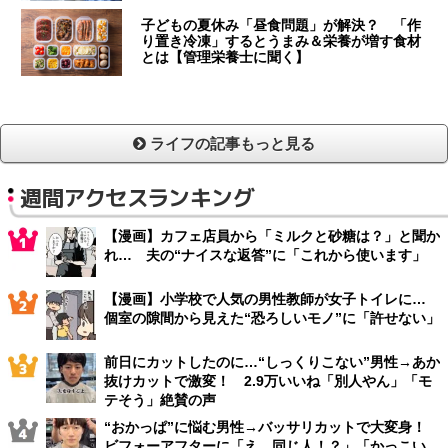
子どもの夏休み「昼食問題」が解決？ 「作
り置き冷凍」するとうまみ＆栄養が増す食材
とは【管理栄養士に聞く】
ライフの記事もっと見る
週間アクセスランキング
【漫画】カフェ店員から「ミルクと砂糖は？」と聞か
れ… 夫の“ナイスな返答”に「これから使います」
【漫画】小学校で人気の男性教師が女子トイレに…
個室の隙間から見えた“恐ろしいモノ”に「許せない」
前日にカットしたのに…“しっくりこない”男性→あか
抜けカットで激変！ 2.9万いいね「別人やん」「モ
テそう」絶賛の声
“おかっぱ”に悩む男性→バッサリカットで大変身！
ビフォーアフターに「え、同じ人！？」「かっこい