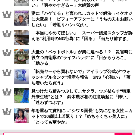
い」「爽やかすぎる～」大絶賛の声
妻に「ハゲてる」と言われ…カットで解決→イケオジ
に大変身！ ビフォーアフターに「うちの夫もお願い
したい」「若返りハンパない」
「本当にやめてほしい」 スーパー銭湯スタッフが訴
える“利用時のNG行為”に「困る」「当たり前すぎ」
大量の「ペットボトル」が楽に運べる！？ 災害時に
役立つ自衛隊の“ライフハック”に「目からうろこ」
「助かる」
「転売ヤーから買わないで」アイラップ公式が“ウォ
ッシャブルタンク”増産を報告 SNS「心強い」「落
ち着いたら買う」
見つけたら踏みつぶして…サクラ、ウメ枯らす“特定
外来生物”とは？ 鈴木農水相の注意喚起に「怖い」
「迷わずつぶす」
年を重ねて貧相に…“シワ＆面長”も気になる女性→カ
ットで10歳以上若返り！？「めちゃくちゃ美人に」
「とっても華やか」