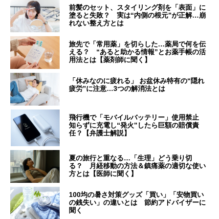
前髪のセット、スタイリング剤を「表面」に
塗ると失敗？ 実は“内側の根元”が正解…崩
れない整え方とは
旅先で「常用薬」を切らした…薬局で何を伝
える？ “あると助かる情報”とお薬手帳の活
用法とは【薬剤師に聞く】
「休みなのに疲れる」 お盆休み特有の“隠れ
疲労”に注意…3つの解消法とは
飛行機で「モバイルバッテリー」使用禁止
知らずに充電し“発火”したら巨額の賠償責
任？【弁護士解説】
夏の旅行と重なる…「生理」どう乗り切
る？ 月経移動の方法＆鎮痛薬の適切な使い
方とは【医師に聞く】
100均の暑さ対策グッズ「買い」「安物買い
の銭失い」の違いとは 節約アドバイザーに
聞く