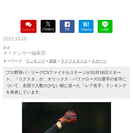
B!
(Twitter)
コメント
FB
Hatena
LINE
2023.10.18
著者 :
オトナンサー編集部
キーワード :
ランキング
•
調査
•
ライフスタイル
•
スポーツ
プロ野球パ・リーグCSファイナルステージが10月18日スター
ト。「リクスタ」が、オリックス・バファローズの選手の名字に
ついて、全国で人数の少ない順に並べた「レア名字」ランキング
を発表しています。