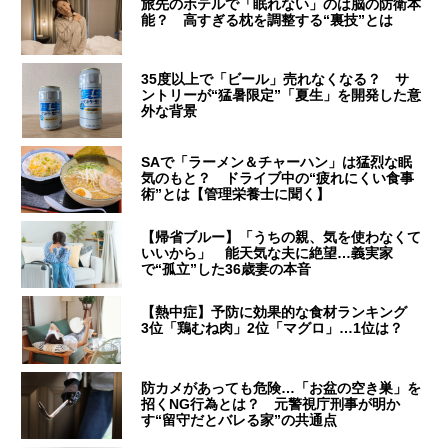
旅先のホテルで「眠れない」のは脳の防衛本
能？ 高すぎる枕を調整する“裏技”とは
35度以上で「ビール」売れなくなる？ サ
ントリーが“猛暑限定”「夏生」を開発した意
外な背景
SAで「ラーメン＆チャーハン」は猛烈な眠
気のもと？ ドライブ中の“疲れにくい食事
術”とは【管理栄養士に聞く】
【帰省ブルー】「うちの親、気を使わなくて
いいから」 能天気な夫に絶望…義実家
で“孤立”した36歳妻の本音
【熱中症】予防に効果的な食材ランキング
3位「鶏むね肉」2位「マグロ」…1位は？
防カメがあっても危険…「お盆の空き巣」を
招くNG行為とは？ 元警視庁刑事が明か
す“留守だとバレる家”の共通点