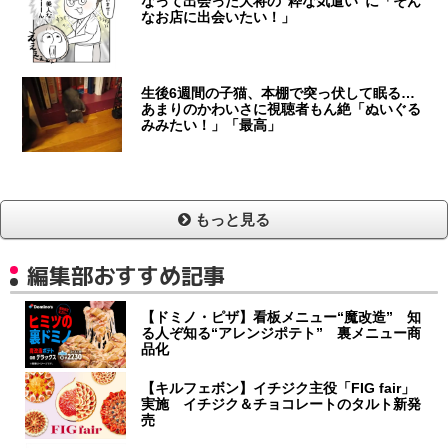
なって出会った大将の“粋な気遣い”に「そん
なお店に出会いたい！」
生後6週間の子猫、本棚で突っ伏して眠る…
あまりのかわいさに視聴者もん絶「ぬいぐる
みみたい！」「最高」
もっと見る
編集部おすすめ記事
【ドミノ・ピザ】看板メニュー“魔改造” 知
る人ぞ知る“アレンジポテト” 裏メニュー商
品化
【キルフェボン】イチジク主役「FIG fair」
実施 イチジク＆チョコレートのタルト新発
売