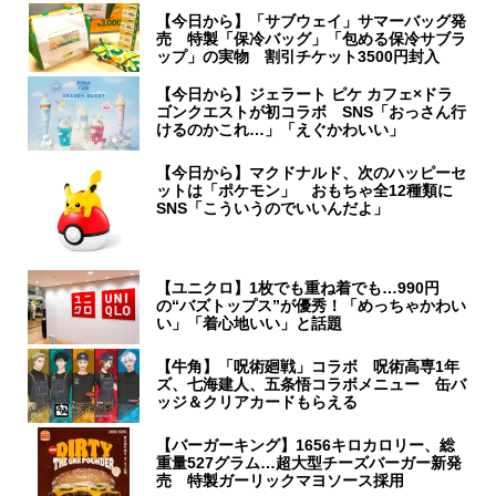
【今日から】「サブウェイ」サマーバッグ発
売 特製「保冷バッグ」「包める保冷サブラ
ップ」の実物 割引チケット3500円封入
【今日から】ジェラート ピケ カフェ×ドラ
ゴンクエストが初コラボ SNS「おっさん行
けるのかこれ…」「えぐかわいい」
【今日から】マクドナルド、次のハッピーセ
ットは「ポケモン」 おもちゃ全12種類に
SNS「こういうのでいいんだよ」
【ユニクロ】1枚でも重ね着でも…990円
の“バズトップス”が優秀！「めっちゃかわい
い」「着心地いい」と話題
【牛角】「呪術廻戦」コラボ 呪術高専1年
ズ、七海建人、五条悟コラボメニュー 缶バ
ッジ＆クリアカードもらえる
【バーガーキング】1656キロカロリー、総
重量527グラム…超大型チーズバーガー新発
売 特製ガーリックマヨソース採用