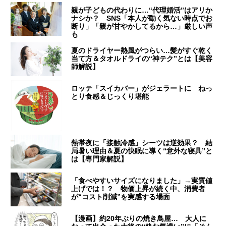
親が子どもの代わりに…“代理婚活”はアリか
ナシか？ SNS「本人が動く気ない時点でお
断り」「親が甘やかしてるから…」厳しい声
も
夏のドライヤー熱風がつらい…髪がすぐ乾く
当て方＆タオルドライの“神テク”とは【美容
師解説】
ロッテ「スイカバー」がジェラートに ねっ
とり食感＆じっくり堪能
熱帯夜に「接触冷感」シーツは逆効果？ 結
局暑い理由＆夏の快眠に導く“意外な寝具”と
は【専門家解説】
「食べやすいサイズになりました」→実質値
上げでは！？ 物価上昇が続く中、消費者
が“コスト削減”を実感する場面
【漫画】約20年ぶりの焼き鳥屋… 大人に