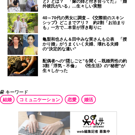
と》とは？ 「嫁の姉と付き合ってた」「婚
外彼氏がいる」…生々しい実態
40～70代の男女に調査→《交際前のスキン
シップ》どこまでアリ？ 約2割「お泊まり
も」一方で…本音が浮き彫りに
亀梨和也さん＆田中みな実さんも公表 「授
かり婚」がうまくいく夫婦、壊れる夫婦
の“決定的な違い”
配偶者への“隠しごと”を聞く→既婚男性の約
3割「浮気・不倫」 《性生活》の“秘密”が
生々しかった
キーワード
結婚
コミュニケーション
恋愛
婚活