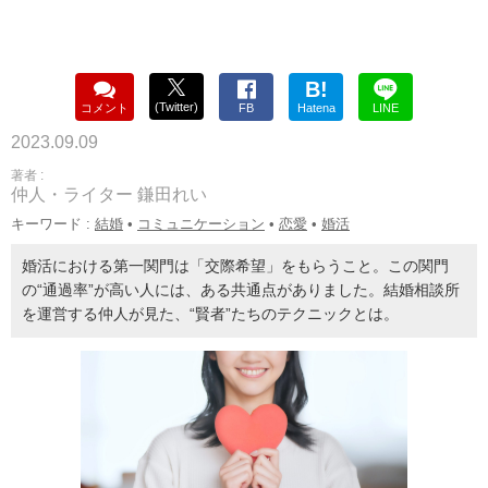
B!
(Twitter)
コメント
FB
Hatena
LINE
2023.09.09
著者 :
仲人・ライター 鎌田れい
キーワード :
結婚
•
コミュニケーション
•
恋愛
•
婚活
婚活における第一関門は「交際希望」をもらうこと。この関門
の“通過率”が高い人には、ある共通点がありました。結婚相談所
を運営する仲人が見た、“賢者”たちのテクニックとは。