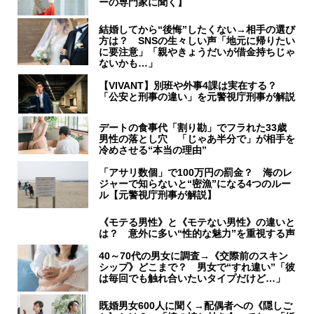
ーの専門家に聞く】
結婚してから“後悔”したくない→相手の選び
方は？ SNSの生々しい声「地元に帰りたい
に要注意」「親やきょうだいが借金持ちじゃ
ないかも…」
【VIVANT】別班や外事4課は実在する？
「公安と刑事の違い」を元警視庁刑事が解説
デートの食事代「割り勘」でフラれた33歳
男性の落とし穴 「じゃあ半分で」が相手を
冷めさせる“本当の理由”
「アサリ数個」で100万円の罰金？ 海のレ
ジャーで知らないと“密漁”になる4つのルー
ル【元警視庁刑事が解説】
《モテる男性》と《モテない男性》の違いと
は？ 意外に多い“性的な魅力”を重視する声
40～70代の男女に調査→《交際前のスキン
シップ》どこまで？ 男女で“すれ違い”「彼
は毎回でも触れ合いたいタイプだけど…」
既婚男女600人に聞く→配偶者への《隠しご