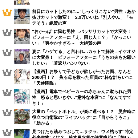
前日にカットしたのに…“しっくりこない”男性→あか
抜けカットで激変！ 2.9万いいね「別人やん」「モ
テそう」絶賛の声
“おかっぱ”に悩む男性→バッサリカットで大変身！
ビフォーアフターに「え、同じ人！？」「かっこい
い」「爽やかすぎる～」大絶賛の声
妻に「ハゲてる」と言われ…カットで解決→イケオジ
に大変身！ ビフォーアフターに「うちの夫もお願い
したい」「若返りハンパない」
【漫画】お祭りで子どもが欲しがったお面、なんと
2000円！？ 焦る母を救った店員の“粋な計らい”に
「天使降臨」
【漫画】電車でベビーカーの赤ちゃんに蹴られた男
性 怒ると思いきや…“意外な本音”に「なんてすて
き！」
大量の「ペットボトル」が楽に運べる！？ 災害時に
役立つ自衛隊の“ライフハック”に「目からうろこ」
「助かる」
見つけたら踏みつぶして…サクラ、ウメ枯らす“特定
外来生物”とは？ 鈴木農水相の注意喚起に「怖い」