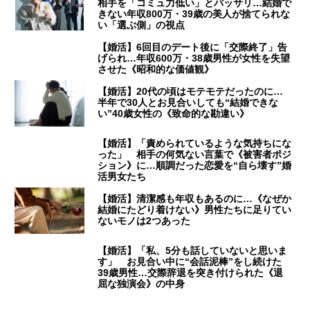
相手を「コミュ力低い」とバッサリ…結婚で
きない年収800万・39歳の美人が捨てられな
い「選ぶ側」の視点
【婚活】6回目のデート後に「交際終了」告
げられ…年収600万・38歳男性が女性を失望
させた《昭和的な価値観》
【婚活】20代の頃はモテモテだったのに…
半年で30人とお見合いしても“結婚できな
い”40歳女性の《致命的な勘違い》
【婚活】「責められているような気持ちにな
った」 相手の何気ない言葉で《被害者ポジ
ション》に…順調だった恋愛を“自ら壊す”婚
活男女たち
【婚活】清潔感も年収もあるのに…《なぜか
結婚にたどり着けない》男性たちに足りてい
ないモノは2つあった
【婚活】「私、5分も話していないと思いま
す」 お見合い中に“会話泥棒”をし続けた
39歳男性…交際辞退を突き付けられた《退
屈な独演会》の中身