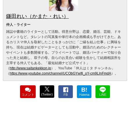
鎌田れい（かまた・れい）
仲人・ライター
雑誌や書籍のライターとして活動。得意分野は、恋愛、婚活、芸能、ドキ
ュメントなど。タレントの写真集や単行本の企画構成も手がけてきた。あ
るカリスマ仲人を取材したことをきっかけに「ご縁を結ぶ仕事」に興味を
持ち、現在は結婚ナビゲーターとしても活動中。婚活のためのレクチャー
やイベントも多数開催する。プライベートでは、婚活パーティーで知り合
った夫と結婚し、双子の母。自らのお見合い経験を生かして結婚相談所を
主宰する仲人でもある。「最短結婚ナビ公式サイト」
（
http://www.saitankekkon.jp
）、YouTube「仲人はミタ チャンネル」
（
https://www.youtube.com/channel/UCObGYwIfj_oY-cm9LlnFmdA
）。
B!
(Twitter)
コメント
FB
Hatena
LINE