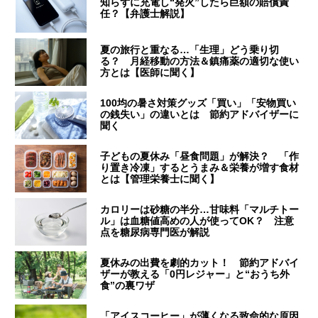
知らずに充電し“発火”したら巨額の賠償責
任？【弁護士解説】
夏の旅行と重なる…「生理」どう乗り切
る？ 月経移動の方法＆鎮痛薬の適切な使い
方とは【医師に聞く】
100均の暑さ対策グッズ「買い」「安物買い
の銭失い」の違いとは 節約アドバイザーに
聞く
子どもの夏休み「昼食問題」が解決？ 「作
り置き冷凍」するとうまみ＆栄養が増す食材
とは【管理栄養士に聞く】
カロリーは砂糖の半分…甘味料「マルチトー
ル」は血糖値高めの人が使ってOK？ 注意
点を糖尿病専門医が解説
夏休みの出費を劇的カット！ 節約アドバイ
ザーが教える「0円レジャー」と“おうち外
食”の裏ワザ
「アイスコーヒー」が薄くなる致命的な原因