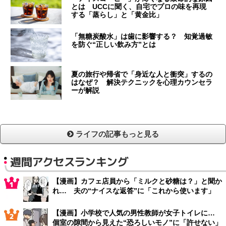
とは UCCに聞く、自宅でプロの味を再現
する「蒸らし」と「黄金比」
「無糖炭酸水」は歯に影響する？ 知覚過敏
を防ぐ“正しい飲み方”とは
夏の旅行や帰省で「身近な人と衝突」するの
はなぜ？ 解決テクニックを心理カウンセラ
ーが解説
ライフの記事もっと見る
週間アクセスランキング
【漫画】カフェ店員から「ミルクと砂糖は？」と聞か
れ… 夫の“ナイスな返答”に「これから使います」
【漫画】小学校で人気の男性教師が女子トイレに…
個室の隙間から見えた“恐ろしいモノ”に「許せない」