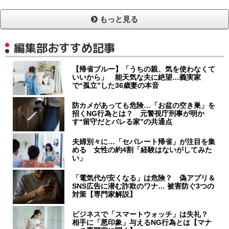
もっと見る
編集部おすすめ記事
【帰省ブルー】「うちの親、気を使わなくて
いいから」 能天気な夫に絶望…義実家
で“孤立”した36歳妻の本音
防カメがあっても危険…「お盆の空き巣」を
招くNG行為とは？ 元警視庁刑事が明か
す“留守だとバレる家”の共通点
夫婦別々に…「セパレート帰省」が注目を集
める 女性の約4割「経験はないがしてみた
い」
「電気代が安くなる」は危険？ 偽アプリ＆
SNS広告に潜む詐欺のワナ… 被害防ぐ3つの
対策【専門家解説】
ビジネスで「スマートウォッチ」は失礼？
相手に「悪印象」与えるNG行為とは【マナ