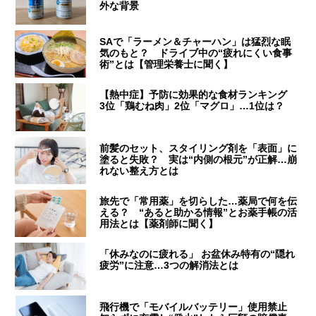
外な背景
SAで「ラーメン＆チャーハン」は猛烈な眠
気のもと？ ドライブ中の“疲れにくい食事
術”とは【管理栄養士に聞く】
【熱中症】予防に効果的な食材ランキング
3位「鶏むね肉」2位「マグロ」…1位は？
前髪のセット、スタイリング剤を「表面」に
塗ると失敗？ 実は“内側の根元”が正解…崩
れない整え方とは
旅先で「常用薬」を切らした…薬局で何を伝
える？ “あると助かる情報”とお薬手帳の活
用法とは【薬剤師に聞く】
「休みなのに疲れる」 お盆休み特有の“隠れ
疲労”に注意…3つの解消法とは
飛行機で「モバイルバッテリー」使用禁止