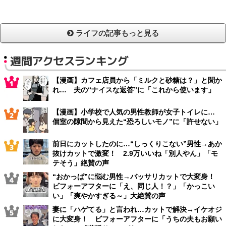
ライフの記事もっと見る
週間アクセスランキング
【漫画】カフェ店員から「ミルクと砂糖は？」と聞か
れ… 夫の“ナイスな返答”に「これから使います」
【漫画】小学校で人気の男性教師が女子トイレに…
個室の隙間から見えた“恐ろしいモノ”に「許せない」
前日にカットしたのに…“しっくりこない”男性→あか
抜けカットで激変！ 2.9万いいね「別人やん」「モ
テそう」絶賛の声
“おかっぱ”に悩む男性→バッサリカットで大変身！
ビフォーアフターに「え、同じ人！？」「かっこい
い」「爽やかすぎる～」大絶賛の声
妻に「ハゲてる」と言われ…カットで解決→イケオジ
に大変身！ ビフォーアフターに「うちの夫もお願い