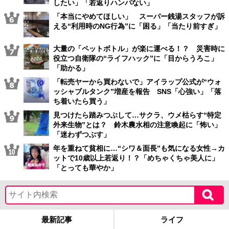
したい」「若返りハンパない」
「本当にやめてほしい」 スーパー銭湯スタッフが訴
える“利用時のNG行為”に「困る」「当たり前すぎ」
大量の「ペットボトル」が楽に運べる！？ 災害時に
役立つ自衛隊の“ライフハック”に「目からうろこ」
「助かる」
「転売ヤーから買わないで」アイラップ公式が“ウォ
ッシャブルタンク”増産を報告 SNS「心強い」「落
ち着いたら買う」
見つけたら踏みつぶして…サクラ、ウメ枯らす“特定
外来生物”とは？ 鈴木農水相の注意喚起に「怖い」
「迷わずつぶす」
年を重ねて貧相に…“シワ＆面長”も気になる女性→カ
ットで10歳以上若返り！？「めちゃくちゃ美人に」
「とっても華やか」
最新記事
ライフ