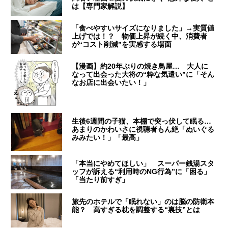
は【専門家解説】
「食べやすいサイズになりました」→実質値
上げでは！？ 物価上昇が続く中、消費者
が“コスト削減”を実感する場面
【漫画】約20年ぶりの焼き鳥屋… 大人に
なって出会った大将の“粋な気遣い”に「そん
なお店に出会いたい！」
生後6週間の子猫、本棚で突っ伏して眠る…
あまりのかわいさに視聴者もん絶「ぬいぐる
みみたい！」「最高」
「本当にやめてほしい」 スーパー銭湯スタ
ッフが訴える“利用時のNG行為”に「困る」
「当たり前すぎ」
旅先のホテルで「眠れない」のは脳の防衛本
能？ 高すぎる枕を調整する“裏技”とは