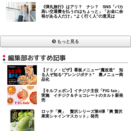
《弾丸旅行》はアリ？ ナシ？ SNS「バカ
高い交通費を払うのはちょっと」「お金に余
裕がある人だけ」“よく行く人”の意見は
もっと見る
編集部おすすめ記事
【ドミノ・ピザ】看板メニュー“魔改造” 知
る人ぞ知る“アレンジポテト” 裏メニュー商
品化
【キルフェボン】イチジク主役「FIG fair」
実施 イチジク＆チョコレートのタルト新発
売
ロッテ「爽」 贅沢シリーズ第4弾「爽 贅沢
果実シャインマスカット」発売