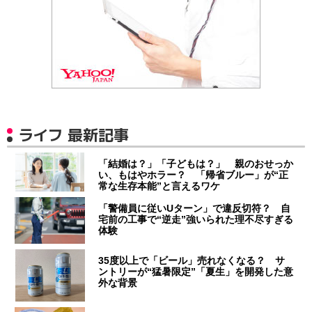
ライフ 最新記事
「結婚は？」「子どもは？」 親のおせっか
い、もはやホラー？ 「帰省ブルー」が“正
常な生存本能”と言えるワケ
「警備員に従いUターン」で違反切符？ 自
宅前の工事で“逆走”強いられた理不尽すぎる
体験
35度以上で「ビール」売れなくなる？ サ
ントリーが“猛暑限定”「夏生」を開発した意
外な背景