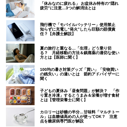
「休みなのに疲れる」 お盆休み特有の“隠れ
疲労”に注意…3つの解消法とは
飛行機で「モバイルバッテリー」使用禁止
知らずに充電し“発火”したら巨額の賠償責
任？【弁護士解説】
夏の旅行と重なる…「生理」どう乗り切
る？ 月経移動の方法＆鎮痛薬の適切な使い
方とは【医師に聞く】
100均の暑さ対策グッズ「買い」「安物買い
の銭失い」の違いとは 節約アドバイザーに
聞く
子どもの夏休み「昼食問題」が解決？ 「作
り置き冷凍」するとうまみ＆栄養が増す食材
とは【管理栄養士に聞く】
カロリーは砂糖の半分…甘味料「マルチトー
ル」は血糖値高めの人が使ってOK？ 注意
点を糖尿病専門医が解説