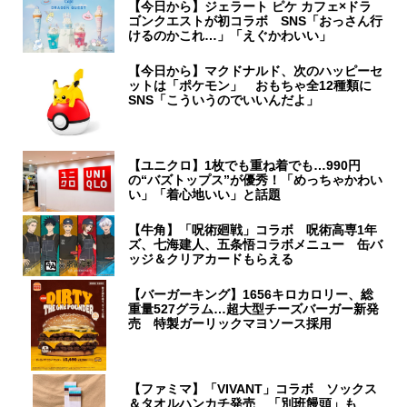
【今日から】ジェラート ピケ カフェ×ドラ
ゴンクエストが初コラボ SNS「おっさん行
けるのかこれ…」「えぐかわいい」
【今日から】マクドナルド、次のハッピーセ
ットは「ポケモン」 おもちゃ全12種類に
SNS「こういうのでいいんだよ」
【ユニクロ】1枚でも重ね着でも…990円
の“バズトップス”が優秀！「めっちゃかわい
い」「着心地いい」と話題
【牛角】「呪術廻戦」コラボ 呪術高専1年
ズ、七海建人、五条悟コラボメニュー 缶バ
ッジ＆クリアカードもらえる
【バーガーキング】1656キロカロリー、総
重量527グラム…超大型チーズバーガー新発
売 特製ガーリックマヨソース採用
【ファミマ】「VIVANT」コラボ ソックス
＆タオルハンカチ発売 「別班饅頭」も