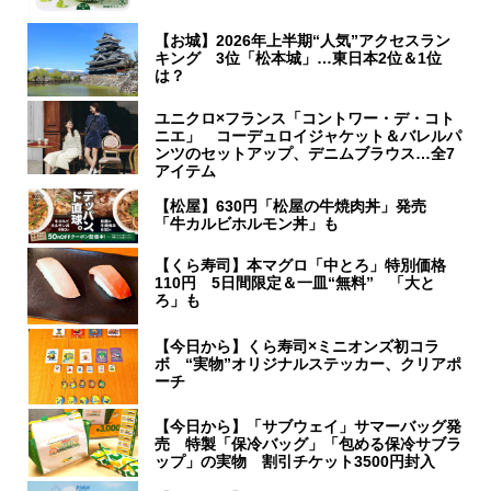
【お城】2026年上半期“人気”アクセスラン
キング 3位「松本城」…東日本2位＆1位
は？
ユニクロ×フランス「コントワー・デ・コト
ニエ」 コーデュロイジャケット＆バレルパ
ンツのセットアップ、デニムブラウス…全7
アイテム
【松屋】630円「松屋の牛焼肉丼」発売
「牛カルビホルモン丼」も
【くら寿司】本マグロ「中とろ」特別価格
110円 5日間限定＆一皿“無料” 「大と
ろ」も
【今日から】くら寿司×ミニオンズ初コラ
ボ “実物”オリジナルステッカー、クリアポ
ーチ
【今日から】「サブウェイ」サマーバッグ発
売 特製「保冷バッグ」「包める保冷サブラ
ップ」の実物 割引チケット3500円封入