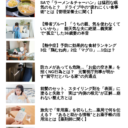
SAで「ラーメン＆チャーハン」は猛烈な眠
気のもと？ ドライブ中の“疲れにくい食事
術”とは【管理栄養士に聞く】
【帰省ブルー】「うちの親、気を使わなくて
いいから」 能天気な夫に絶望…義実家
で“孤立”した36歳妻の本音
【熱中症】予防に効果的な食材ランキング
3位「鶏むね肉」2位「マグロ」…1位は？
防カメがあっても危険…「お盆の空き巣」を
招くNG行為とは？ 元警視庁刑事が明か
す“留守だとバレる家”の共通点
前髪のセット、スタイリング剤を「表面」に
塗ると失敗？ 実は“内側の根元”が正解…崩
れない整え方とは
旅先で「常用薬」を切らした…薬局で何を伝
える？ “あると助かる情報”とお薬手帳の活
用法とは【薬剤師に聞く】