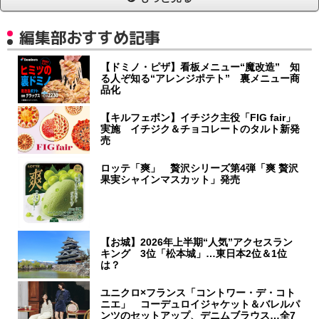
編集部おすすめ記事
【ドミノ・ピザ】看板メニュー“魔改造” 知
る人ぞ知る“アレンジポテト” 裏メニュー商
品化
【キルフェボン】イチジク主役「FIG fair」
実施 イチジク＆チョコレートのタルト新発
売
ロッテ「爽」 贅沢シリーズ第4弾「爽 贅沢
果実シャインマスカット」発売
【お城】2026年上半期“人気”アクセスラン
キング 3位「松本城」…東日本2位＆1位
は？
ユニクロ×フランス「コントワー・デ・コト
ニエ」 コーデュロイジャケット＆バレルパ
ンツのセットアップ、デニムブラウス…全7