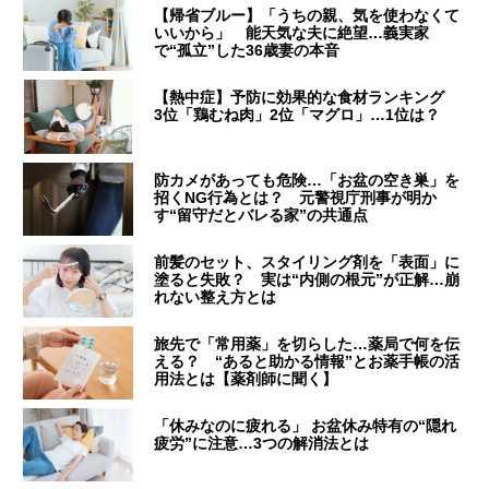
【帰省ブルー】「うちの親、気を使わなくて
いいから」 能天気な夫に絶望…義実家
で“孤立”した36歳妻の本音
【熱中症】予防に効果的な食材ランキング
3位「鶏むね肉」2位「マグロ」…1位は？
防カメがあっても危険…「お盆の空き巣」を
招くNG行為とは？ 元警視庁刑事が明か
す“留守だとバレる家”の共通点
前髪のセット、スタイリング剤を「表面」に
塗ると失敗？ 実は“内側の根元”が正解…崩
れない整え方とは
旅先で「常用薬」を切らした…薬局で何を伝
える？ “あると助かる情報”とお薬手帳の活
用法とは【薬剤師に聞く】
「休みなのに疲れる」 お盆休み特有の“隠れ
疲労”に注意…3つの解消法とは