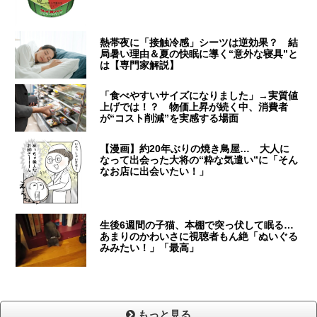
熱帯夜に「接触冷感」シーツは逆効果？ 結
局暑い理由＆夏の快眠に導く“意外な寝具”と
は【専門家解説】
「食べやすいサイズになりました」→実質値
上げでは！？ 物価上昇が続く中、消費者
が“コスト削減”を実感する場面
【漫画】約20年ぶりの焼き鳥屋… 大人に
なって出会った大将の“粋な気遣い”に「そん
なお店に出会いたい！」
生後6週間の子猫、本棚で突っ伏して眠る…
あまりのかわいさに視聴者もん絶「ぬいぐる
みみたい！」「最高」
もっと見る