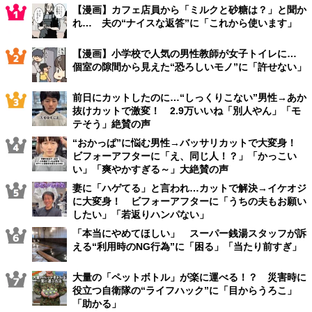
【漫画】カフェ店員から「ミルクと砂糖は？」と聞か
れ… 夫の“ナイスな返答”に「これから使います」
【漫画】小学校で人気の男性教師が女子トイレに…
個室の隙間から見えた“恐ろしいモノ”に「許せない」
前日にカットしたのに…“しっくりこない”男性→あか
抜けカットで激変！ 2.9万いいね「別人やん」「モ
テそう」絶賛の声
“おかっぱ”に悩む男性→バッサリカットで大変身！
ビフォーアフターに「え、同じ人！？」「かっこい
い」「爽やかすぎる～」大絶賛の声
妻に「ハゲてる」と言われ…カットで解決→イケオジ
に大変身！ ビフォーアフターに「うちの夫もお願い
したい」「若返りハンパない」
「本当にやめてほしい」 スーパー銭湯スタッフが訴
える“利用時のNG行為”に「困る」「当たり前すぎ」
大量の「ペットボトル」が楽に運べる！？ 災害時に
役立つ自衛隊の“ライフハック”に「目からうろこ」
「助かる」