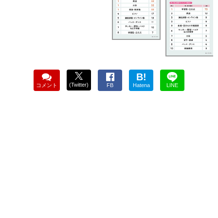
B!
(Twitter)
コメント
FB
Hatena
LINE