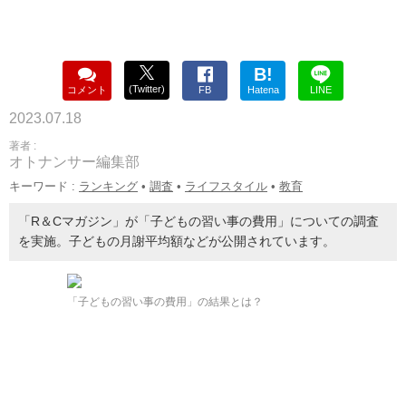
B!
(Twitter)
コメント
FB
Hatena
LINE
2023.07.18
著者 :
オトナンサー編集部
キーワード :
ランキング
•
調査
•
ライフスタイル
•
教育
「R＆Cマガジン」が「子どもの習い事の費用」についての調査
を実施。子どもの月謝平均額などが公開されています。
「子どもの習い事の費用」の結果とは？