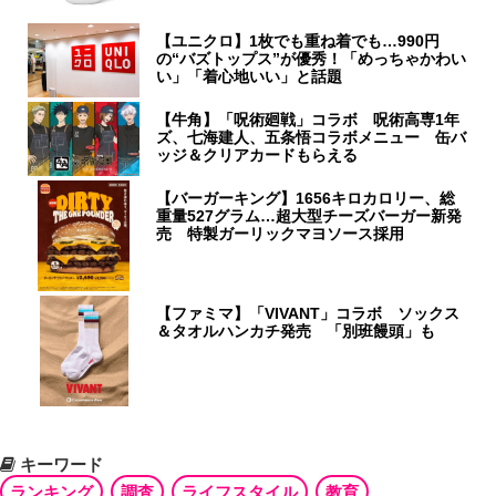
【ユニクロ】1枚でも重ね着でも…990円
の“バズトップス”が優秀！「めっちゃかわい
い」「着心地いい」と話題
【牛角】「呪術廻戦」コラボ 呪術高専1年
ズ、七海建人、五条悟コラボメニュー 缶バ
ッジ＆クリアカードもらえる
【バーガーキング】1656キロカロリー、総
重量527グラム…超大型チーズバーガー新発
売 特製ガーリックマヨソース採用
【ファミマ】「VIVANT」コラボ ソックス
＆タオルハンカチ発売 「別班饅頭」も
キーワード
ランキング
調査
ライフスタイル
教育