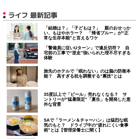
ライフ 最新記事
「結婚は？」「子どもは？」 親のおせっか
い、もはやホラー？ 「帰省ブルー」が“正
常な生存本能”と言えるワケ
「警備員に従いUターン」で違反切符？ 自
宅前の工事で“逆走”強いられた理不尽すぎる
体験
旅先のホテルで「眠れない」のは脳の防衛本
能？ 高すぎる枕を調整する“裏技”とは
35度以上で「ビール」売れなくなる？ サ
ントリーが“猛暑限定”「夏生」を開発した意
外な背景
SAで「ラーメン＆チャーハン」は猛烈な眠
気のもと？ ドライブ中の“疲れにくい食事
術”とは【管理栄養士に聞く】