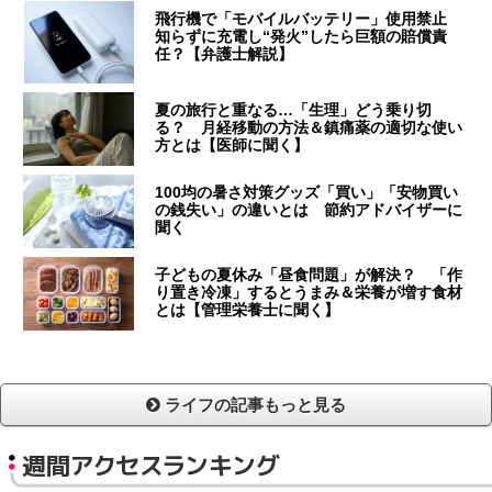
飛行機で「モバイルバッテリー」使用禁止
知らずに充電し“発火”したら巨額の賠償責
任？【弁護士解説】
夏の旅行と重なる…「生理」どう乗り切
る？ 月経移動の方法＆鎮痛薬の適切な使い
方とは【医師に聞く】
100均の暑さ対策グッズ「買い」「安物買い
の銭失い」の違いとは 節約アドバイザーに
聞く
子どもの夏休み「昼食問題」が解決？ 「作
り置き冷凍」するとうまみ＆栄養が増す食材
とは【管理栄養士に聞く】
ライフの記事もっと見る
週間アクセスランキング