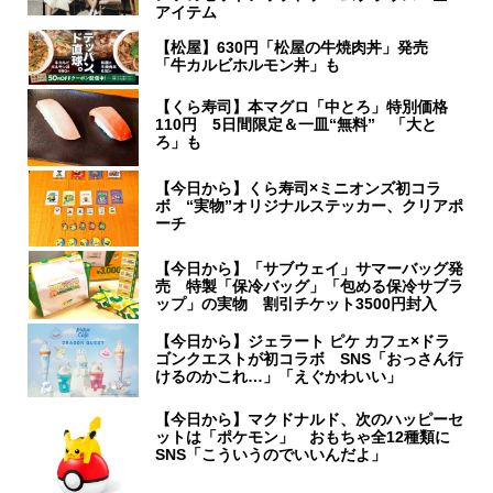
アイテム
【松屋】630円「松屋の牛焼肉丼」発売
「牛カルビホルモン丼」も
【くら寿司】本マグロ「中とろ」特別価格
110円 5日間限定＆一皿“無料” 「大と
ろ」も
【今日から】くら寿司×ミニオンズ初コラ
ボ “実物”オリジナルステッカー、クリアポ
ーチ
【今日から】「サブウェイ」サマーバッグ発
売 特製「保冷バッグ」「包める保冷サブラ
ップ」の実物 割引チケット3500円封入
【今日から】ジェラート ピケ カフェ×ドラ
ゴンクエストが初コラボ SNS「おっさん行
けるのかこれ…」「えぐかわいい」
【今日から】マクドナルド、次のハッピーセ
ットは「ポケモン」 おもちゃ全12種類に
SNS「こういうのでいいんだよ」