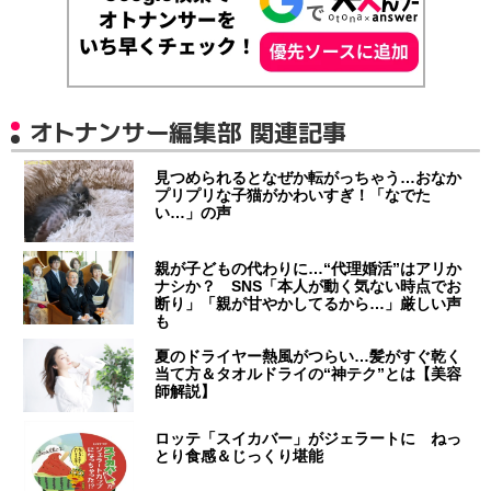
オトナンサー編集部 関連記事
見つめられるとなぜか転がっちゃう…おなか
プリプリな子猫がかわいすぎ！「なでた
い…」の声
親が子どもの代わりに…“代理婚活”はアリか
ナシか？ SNS「本人が動く気ない時点でお
断り」「親が甘やかしてるから…」厳しい声
も
夏のドライヤー熱風がつらい…髪がすぐ乾く
当て方＆タオルドライの“神テク”とは【美容
師解説】
ロッテ「スイカバー」がジェラートに ねっ
とり食感＆じっくり堪能