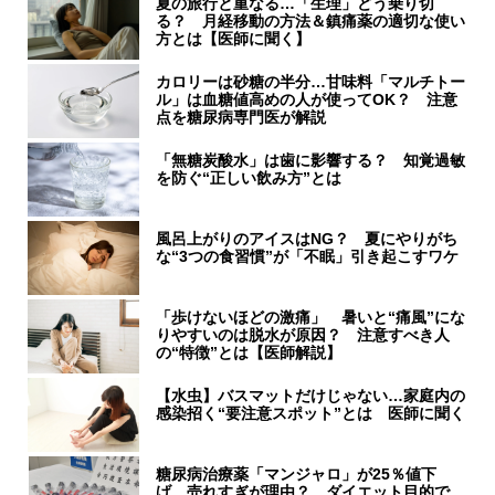
夏の旅行と重なる…「生理」どう乗り切
る？ 月経移動の方法＆鎮痛薬の適切な使い
方とは【医師に聞く】
カロリーは砂糖の半分…甘味料「マルチトー
ル」は血糖値高めの人が使ってOK？ 注意
点を糖尿病専門医が解説
「無糖炭酸水」は歯に影響する？ 知覚過敏
を防ぐ“正しい飲み方”とは
風呂上がりのアイスはNG？ 夏にやりがち
な“3つの食習慣”が「不眠」引き起こすワケ
「歩けないほどの激痛」 暑いと“痛風”にな
りやすいのは脱水が原因？ 注意すべき人
の“特徴”とは【医師解説】
【水虫】バスマットだけじゃない…家庭内の
感染招く“要注意スポット”とは 医師に聞く
糖尿病治療薬「マンジャロ」が25％値下
げ、売れすぎが理由？ ダイエット目的で