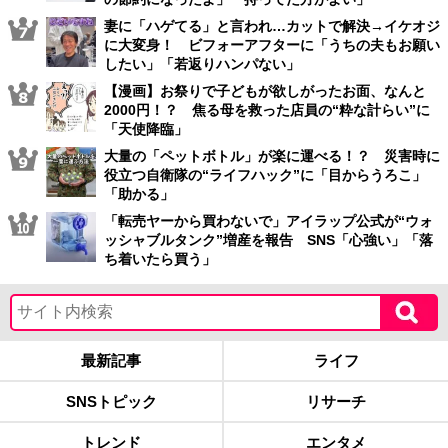
妻に「ハゲてる」と言われ…カットで解決→イケオジ
に大変身！ ビフォーアフターに「うちの夫もお願い
したい」「若返りハンパない」
【漫画】お祭りで子どもが欲しがったお面、なんと
2000円！？ 焦る母を救った店員の“粋な計らい”に
「天使降臨」
大量の「ペットボトル」が楽に運べる！？ 災害時に
役立つ自衛隊の“ライフハック”に「目からうろこ」
「助かる」
「転売ヤーから買わないで」アイラップ公式が“ウォ
ッシャブルタンク”増産を報告 SNS「心強い」「落
ち着いたら買う」
最新記事
ライフ
SNSトピック
リサーチ
トレンド
エンタメ