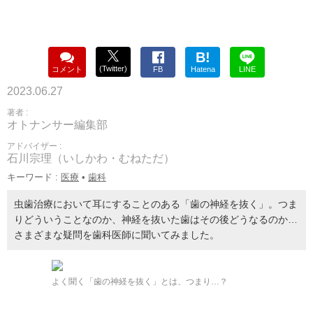
B!
(Twitter)
コメント
FB
Hatena
LINE
2023.06.27
著者 :
オトナンサー編集部
アドバイザー :
石川宗理（いしかわ・むねただ）
キーワード :
医療
•
歯科
虫歯治療において耳にすることのある「歯の神経を抜く」。つま
りどういうことなのか、神経を抜いた歯はその後どうなるのか…
さまざまな疑問を歯科医師に聞いてみました。
よく聞く「歯の神経を抜く」とは、つまり…？