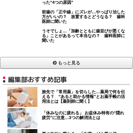
った“4つの原因”
前歯の「正中線」にズレが…やっぱり治した
方がいいの？ 放置するとどうなる？ 歯科
医師に聞いた
うそでしょ…「加齢とともに歯並びが悪くな
る」ことがあるって本当なの？ 歯科医師に
聞いた
もっと見る
編集部おすすめ記事
旅先で「常用薬」を切らした…薬局で何を伝
える？ “あると助かる情報”とお薬手帳の活
用法とは【薬剤師に聞く】
「休みなのに疲れる」 お盆休み特有の“隠れ
疲労”に注意…3つの解消法とは