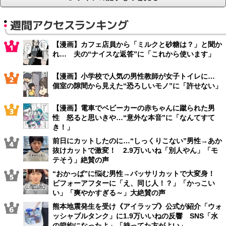
週間アクセスランキング
【漫画】カフェ店員から「ミルクと砂糖は？」と聞か
れ… 夫の“ナイスな返答”に「これから使います」
【漫画】小学校で人気の男性教師が女子トイレに…
個室の隙間から見えた“恐ろしいモノ”に「許せない」
【漫画】電車でベビーカーの赤ちゃんに蹴られた男
性 怒ると思いきや…“意外な本音”に「なんてすて
き！」
前日にカットしたのに…“しっくりこない”男性→あか
抜けカットで激変！ 2.9万いいね「別人やん」「モ
テそう」絶賛の声
“おかっぱ”に悩む男性→バッサリカットで大変身！
ビフォーアフターに「え、同じ人！？」「かっこい
い」「爽やかすぎる～」大絶賛の声
熊本地震発生を受け《アイラップ》公式が紹介「ウォ
ッシャブルタンク」に1.9万いいねの反響 SNS「水
の節約になったよ」「持ってた方がよい」