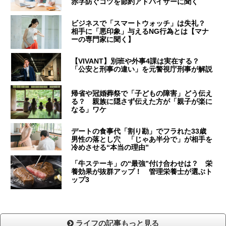
赤字防ぐコツを節約アドバイザーに聞く
ビジネスで「スマートウォッチ」は失礼？
相手に「悪印象」与えるNG行為とは【マナ
ーの専門家に聞く】
【VIVANT】別班や外事4課は実在する？
「公安と刑事の違い」を元警視庁刑事が解説
帰省や冠婚葬祭で「子どもの障害」どう伝え
る？ 親族に隠さず伝えた方が「親子が楽に
なる」ワケ
デートの食事代「割り勘」でフラれた33歳
男性の落とし穴 「じゃあ半分で」が相手を
冷めさせる“本当の理由”
「牛ステーキ」の“最強”付け合わせは？ 栄
養効果が抜群アップ！ 管理栄養士が選ぶト
ップ3
ライフの記事もっと見る