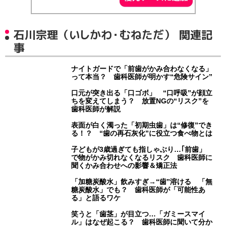
石川宗理（いしかわ・むねただ） 関連記
事
ナイトガードで「前歯がかみ合わなくなる」
って本当？ 歯科医師が明かす“危険サイン”
口元が突き出る「口ゴボ」 “口呼吸”が顔立
ちを変えてしまう？ 放置NGの“リスク”を
歯科医師が解説
表面が白く濁った「初期虫歯」は“修復”でき
る！？ “歯の再石灰化”に役立つ食べ物とは
子どもが3歳過ぎても指しゃぶり…｢前歯」
で物がかみ切れなくなるリスク 歯科医師に
聞くかみ合わせへの影響＆矯正法
「加糖炭酸水」飲みすぎ→“歯”溶ける 「無
糖炭酸水」でも？ 歯科医師が「可能性あ
る」と語るワケ
笑うと「歯茎」が目立つ…「ガミースマイ
ル」はなぜ起こる？ 歯科医師に聞いて分か