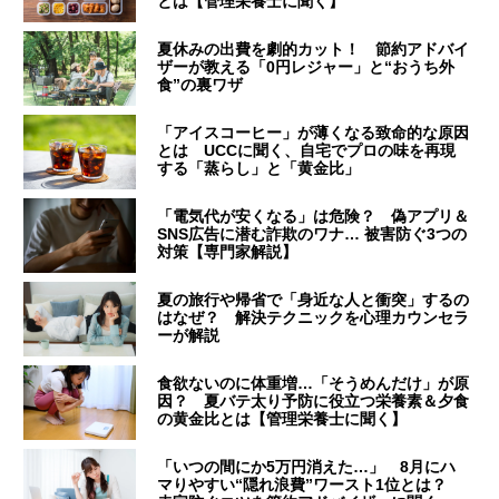
とは【管理栄養士に聞く】
夏休みの出費を劇的カット！ 節約アドバイ
ザーが教える「0円レジャー」と“おうち外
食”の裏ワザ
「アイスコーヒー」が薄くなる致命的な原因
とは UCCに聞く、自宅でプロの味を再現
する「蒸らし」と「黄金比」
「電気代が安くなる」は危険？ 偽アプリ＆
SNS広告に潜む詐欺のワナ… 被害防ぐ3つの
対策【専門家解説】
夏の旅行や帰省で「身近な人と衝突」するの
はなぜ？ 解決テクニックを心理カウンセラ
ーが解説
食欲ないのに体重増…「そうめんだけ」が原
因？ 夏バテ太り予防に役立つ栄養素＆夕食
の黄金比とは【管理栄養士に聞く】
「いつの間にか5万円消えた…」 8月にハ
マりやすい“隠れ浪費”ワースト1位とは？