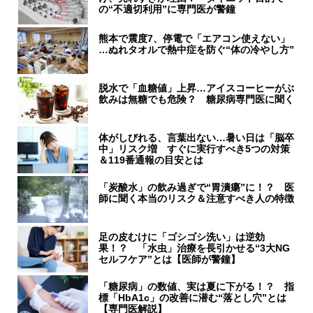
の“不適切利用”に専門医が警鐘
熊本で震度7、停電で「エアコン使えない」
…ぬれタオルで熱中症を防ぐ“体の冷やし方”
脱水で「血糖値」上昇…アイスコーヒーがぶ
飲みは無糖でも危険？ 糖尿病専門医に聞く
体がしびれる、言葉出ない…暑い日は「脳卒
中」リスク増 すぐに実行すべき5つの対策
＆119番通報の目安とは
「炭酸水」の飲み過ぎで“胃潰瘍”に！？ 医
師に聞く本当のリスク＆注意すべき人の特徴
足の皮むけに「ゴシゴシ洗い」は逆効
果！？ 「水虫」治療を長引かせる“3大NG
セルフケア”とは【医師が警鐘】
「糖尿病」の数値、実は夏に下がる！？ 指
標「HbA1c」の改善に潜む“落とし穴”とは
【専門医解説】