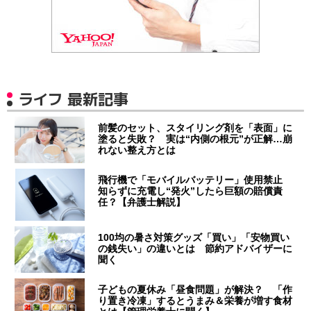
ライフ 最新記事
前髪のセット、スタイリング剤を「表面」に
塗ると失敗？ 実は“内側の根元”が正解…崩
れない整え方とは
飛行機で「モバイルバッテリー」使用禁止
知らずに充電し“発火”したら巨額の賠償責
任？【弁護士解説】
100均の暑さ対策グッズ「買い」「安物買い
の銭失い」の違いとは 節約アドバイザーに
聞く
子どもの夏休み「昼食問題」が解決？ 「作
り置き冷凍」するとうまみ＆栄養が増す食材