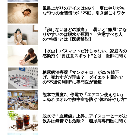
風呂上がりのアイスはNG？ 夏にやりがち
な“3つの食習慣”が「不眠」引き起こすワケ
「歩けないほどの激痛」 暑いと“痛風”にな
りやすいのは脱水が原因？ 注意すべき人
の“特徴”とは【医師解説】
【水虫】バスマットだけじゃない…家庭内の
感染招く“要注意スポット”とは 医師に聞く
糖尿病治療薬「マンジャロ」が25％値下
げ、売れすぎが理由？ ダイエット目的で
の“不適切利用”に専門医が警鐘
熊本で震度7、停電で「エアコン使えない」
…ぬれタオルで熱中症を防ぐ“体の冷やし方”
脱水で「血糖値」上昇…アイスコーヒーがぶ
飲みは無糖でも危険？ 糖尿病専門医に聞く