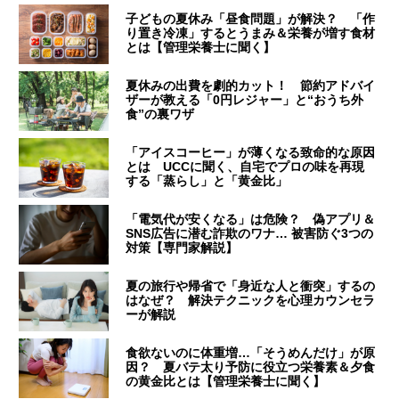
子どもの夏休み「昼食問題」が解決？ 「作
り置き冷凍」するとうまみ＆栄養が増す食材
とは【管理栄養士に聞く】
夏休みの出費を劇的カット！ 節約アドバイ
ザーが教える「0円レジャー」と“おうち外
食”の裏ワザ
「アイスコーヒー」が薄くなる致命的な原因
とは UCCに聞く、自宅でプロの味を再現
する「蒸らし」と「黄金比」
「電気代が安くなる」は危険？ 偽アプリ＆
SNS広告に潜む詐欺のワナ… 被害防ぐ3つの
対策【専門家解説】
夏の旅行や帰省で「身近な人と衝突」するの
はなぜ？ 解決テクニックを心理カウンセラ
ーが解説
食欲ないのに体重増…「そうめんだけ」が原
因？ 夏バテ太り予防に役立つ栄養素＆夕食
の黄金比とは【管理栄養士に聞く】