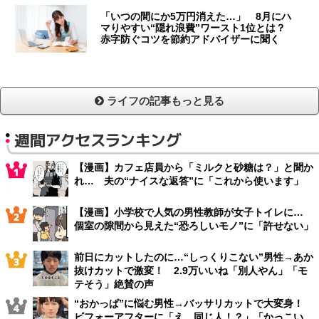
「いつの間にか5万円消えた…」 8月にハ
マりやすい“隠れ浪費”ワースト1位とは？
赤字防ぐコツを節約アドバイザーに聞く
ライフの記事もっと見る
週間アクセスランキング
【漫画】カフェ店員から「ミルクと砂糖は？」と聞か
れ… 夫の“ナイスな返答”に「これから使います」
【漫画】小学校で人気の男性教師が女子トイレに…
個室の隙間から見えた“恐ろしいモノ”に「許せない」
前日にカットしたのに…“しっくりこない”男性→あか
抜けカットで激変！ 2.9万いいね「別人やん」「モ
テそう」絶賛の声
“おかっぱ”に悩む男性→バッサリカットで大変身！
ビフォーアフターに「え、同じ人！？」「かっこい