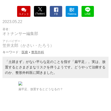
B!
(Twitter)
コメント
FB
Hatena
LINE
2023.05.22
著者 :
オトナンサー編集部
アドバイザー :
笠井太郎（かさい・たろう）
キーワード :
医療
•
整形外科
「土踏まず」がない平らな足のことを指す「扁平足」。実は、放
置するとさまざまなリスクを伴うようです。どうやって治療する
のか、整形外科医に聞きました。
扁平足、放置するとどうなるの？