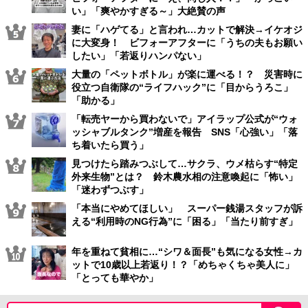
い」「爽やかすぎる～」大絶賛の声
妻に「ハゲてる」と言われ…カットで解決→イケオジ
に大変身！ ビフォーアフターに「うちの夫もお願い
したい」「若返りハンパない」
大量の「ペットボトル」が楽に運べる！？ 災害時に
役立つ自衛隊の“ライフハック”に「目からうろこ」
「助かる」
「転売ヤーから買わないで」アイラップ公式が“ウォ
ッシャブルタンク”増産を報告 SNS「心強い」「落
ち着いたら買う」
見つけたら踏みつぶして…サクラ、ウメ枯らす“特定
外来生物”とは？ 鈴木農水相の注意喚起に「怖い」
「迷わずつぶす」
「本当にやめてほしい」 スーパー銭湯スタッフが訴
える“利用時のNG行為”に「困る」「当たり前すぎ」
年を重ねて貧相に…“シワ＆面長”も気になる女性→カ
ットで10歳以上若返り！？「めちゃくちゃ美人に」
「とっても華やか」