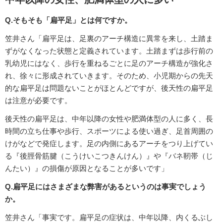
Q.そもそも「扁平足」とは何ですか。
笠井さん「扁平足は、足裏のアーチ構造に異常を来し、土踏ま
ずがなくなった状態と定義されています。土踏まずは歩行前の
乳幼児にはなく、歩行を重ねるごとに足のアーチ構造が強化さ
れ、徐々に形成されていきます。そのため、小児期からの先天
的な扁平足は問題ないことがほとんどですが、後天性の扁平足
は注意が必要です。
後天性の扁平足は、中年以降の女性や肥満体型の人に多く、長
時間の立ち仕事や歩行、スポーツによる使い過ぎ、足首周囲の
けがなどで発症します。足の内側にあるアーチをつり上げてい
る『後脛骨筋腱（こうけいこつきんけん）』や『バネ靭帯（じ
んたい）』の損傷が原因となることが多いです」
Q.扁平足にはさまざまな弊害があるというのは事実でしょう
か。
笠井さん「事実です。扁平足の症状は、中年以降、内くるぶし