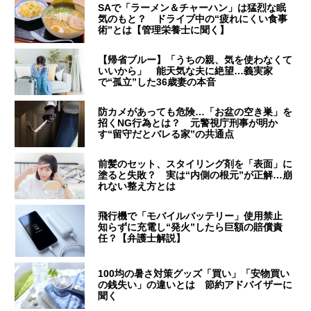
SAで「ラーメン＆チャーハン」は猛烈な眠
気のもと？ ドライブ中の“疲れにくい食事
術”とは【管理栄養士に聞く】
【帰省ブルー】「うちの親、気を使わなくて
いいから」 能天気な夫に絶望…義実家
で“孤立”した36歳妻の本音
防カメがあっても危険…「お盆の空き巣」を
招くNG行為とは？ 元警視庁刑事が明か
す“留守だとバレる家”の共通点
前髪のセット、スタイリング剤を「表面」に
塗ると失敗？ 実は“内側の根元”が正解…崩
れない整え方とは
飛行機で「モバイルバッテリー」使用禁止
知らずに充電し“発火”したら巨額の賠償責
任？【弁護士解説】
100均の暑さ対策グッズ「買い」「安物買い
の銭失い」の違いとは 節約アドバイザーに
聞く