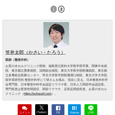
1
2
笠井太郎（かさい・たろう）
医師（整形外科）
お茶の水セルクリニック医師。福島県立医科大学医学部卒業。関東中央病
院、東京都立墨東病院、浅間総合病院、東京大学医学部附属病院、東京都
立多摩総合医療センター、帝京大学医学部附属溝口病院、東京大学大学院
医学系研究科 整形外科学にて研さんを積み、現在に至る。日本整形外科学
会専門医、日本整形外科学会認定リウマチ医、日本人工関節学会認定医。
専門疾患は変形性関節症、関節リウマチ、足部足関節疾患。お茶の水セル
クリニック（
https://ochacell.com
）。
B!
(Twitter)
コメント
FB
Hatena
LINE