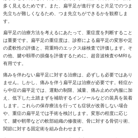
多く見えるためです。また、扁平足が進行すると片足でのつま
先立ちが難しくなるため、つま先立ちができるかを観察しま
す。
扁平足の治療方法を考えるにあたって、重症度を判断すること
は重要です。扁平足の重症度は、診察による扁平足の変形や足
の柔軟性の評価と、荷重時のエックス線検査で評価します。そ
の他、腱や靱帯の損傷を評価するために、超音波検査やMRIも
有用です。
痛みを伴わない扁平足に対する治療は、必ずしも必要ではあり
ません。しかし、痛みを伴う扁平足は治療が必要です。軽症か
ら中症の扁平足では、運動の制限、減量、痛み止めの内服に加
え、低下した土踏まずを補助するインソールなどの装具を装着
します。これらの保存療法を行っても症状が改善しない場合
や、重症の扁平足では手術を検討します。変形の程度に応じ
て、腱や靭帯などの軟部組織の修復術、骨に対する骨切り術、
関節に対する固定術を組み合わせます。