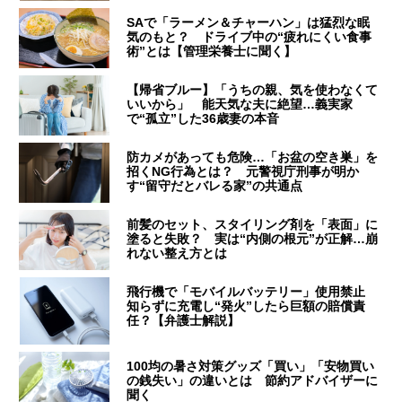
SAで「ラーメン＆チャーハン」は猛烈な眠
気のもと？ ドライブ中の“疲れにくい食事
術”とは【管理栄養士に聞く】
【帰省ブルー】「うちの親、気を使わなくて
いいから」 能天気な夫に絶望…義実家
で“孤立”した36歳妻の本音
防カメがあっても危険…「お盆の空き巣」を
招くNG行為とは？ 元警視庁刑事が明か
す“留守だとバレる家”の共通点
前髪のセット、スタイリング剤を「表面」に
塗ると失敗？ 実は“内側の根元”が正解…崩
れない整え方とは
飛行機で「モバイルバッテリー」使用禁止
知らずに充電し“発火”したら巨額の賠償責
任？【弁護士解説】
100均の暑さ対策グッズ「買い」「安物買い
の銭失い」の違いとは 節約アドバイザーに
聞く