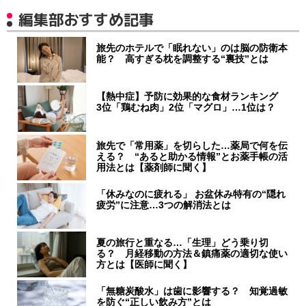
編集部おすすめ記事
旅先のホテルで「眠れない」のは脳の防衛本
能？ 高すぎる枕を調整する“裏技”とは
【熱中症】予防に効果的な食材ランキング
3位「鶏むね肉」2位「マグロ」…1位は？
旅先で「常用薬」を切らした…薬局で何を伝
える？ “あると助かる情報”とお薬手帳の活
用法とは【薬剤師に聞く】
「休みなのに疲れる」 お盆休み特有の“隠れ
疲労”に注意…3つの解消法とは
夏の旅行と重なる…「生理」どう乗り切
る？ 月経移動の方法＆鎮痛薬の適切な使い
方とは【医師に聞く】
「無糖炭酸水」は歯に影響する？ 知覚過敏
を防ぐ“正しい飲み方”とは