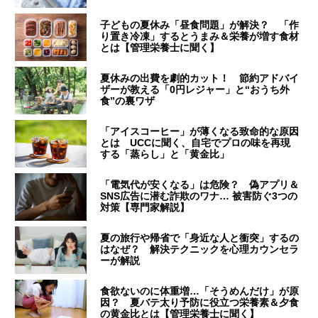
子どもの夏休み「昼食問題」が解決？ 「作
り置き冷凍」するとうまみ＆栄養が増す食材
とは【管理栄養士に聞く】
夏休みの出費を劇的カット！ 節約アドバイ
ザーが教える「0円レジャー」と“おうち外
食”の裏ワザ
「アイスコーヒー」が薄くなる致命的な原因
とは UCCに聞く、自宅でプロの味を再現
する「蒸らし」と「黄金比」
「電気代が安くなる」は危険？ 偽アプリ＆
SNS広告に潜む詐欺のワナ… 被害防ぐ3つの
対策【専門家解説】
夏の旅行や帰省で「身近な人と衝突」するの
はなぜ？ 解決テクニックを心理カウンセラ
ーが解説
食欲ないのに体重増…「そうめんだけ」が原
因？ 夏バテ太り予防に役立つ栄養素＆夕食
の黄金比とは【管理栄養士に聞く】