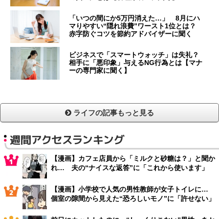
「いつの間にか5万円消えた…」 8月にハ
マりやすい“隠れ浪費”ワースト1位とは？
赤字防ぐコツを節約アドバイザーに聞く
ビジネスで「スマートウォッチ」は失礼？
相手に「悪印象」与えるNG行為とは【マナ
ーの専門家に聞く】
ライフの記事もっと見る
週間アクセスランキング
【漫画】カフェ店員から「ミルクと砂糖は？」と聞か
れ… 夫の“ナイスな返答”に「これから使います」
【漫画】小学校で人気の男性教師が女子トイレに…
個室の隙間から見えた“恐ろしいモノ”に「許せない」