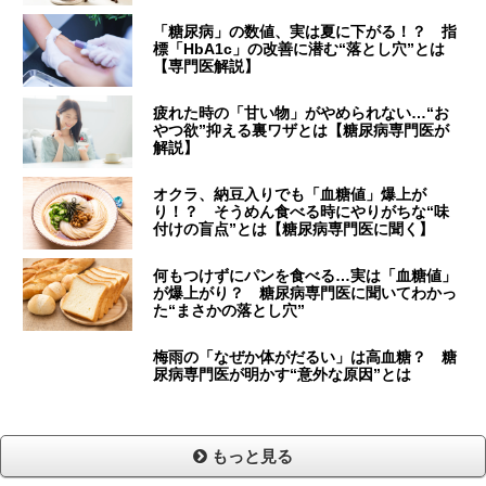
「糖尿病」の数値、実は夏に下がる！？ 指
標「HbA1c」の改善に潜む“落とし穴”とは
【専門医解説】
疲れた時の「甘い物」がやめられない…“お
やつ欲”抑える裏ワザとは【糖尿病専門医が
解説】
オクラ、納豆入りでも「血糖値」爆上が
り！？ そうめん食べる時にやりがちな“味
付けの盲点”とは【糖尿病専門医に聞く】
何もつけずにパンを食べる…実は「血糖値」
が爆上がり？ 糖尿病専門医に聞いてわかっ
た“まさかの落とし穴”
梅雨の「なぜか体がだるい」は高血糖？ 糖
尿病専門医が明かす“意外な原因”とは
もっと見る