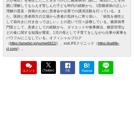
人が発症）を発症したことをきっかけに糖尿病専門医に。病気のことを周
囲に理解してもらえず苦しんだ子ども時代の経験から、1型糖尿病の正しい
理解の普及・啓発のために患者会や企業での講演活動を行っている。ま
た、医師と患者両方の立場から患者の気持ちに寄り添い、「病気を個性と
して前向きに付き合ってほしい」との思いで日々診療している。糖尿病専
門医として、患者としての経験から、ダイエットや食事療法、糖質管理な
どの食に関する知識が豊富。1児の母として子育てをしながら仕事や家事を
パワフルにこなしている。オフィシャルブログ
（
https://ameblo.jp/yumie6822/
）。eatLIFEクリニック（
https://eatlife-
cl.com/
）。
B!
(Twitter)
コメント
FB
Hatena
LINE