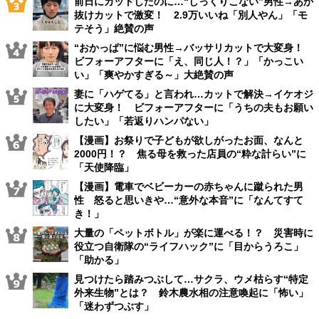
前日にカットしたのに…“しっくりこない”男性→あか
抜けカットで激変！ 2.9万いいね「別人やん」「モ
テそう」絶賛の声
“おかっぱ”に悩む男性→バッサリカットで大変身！
ビフォーアフターに「え、同じ人！？」「かっこい
い」「爽やかすぎる～」大絶賛の声
妻に「ハゲてる」と言われ…カットで解決→イケオジ
に大変身！ ビフォーアフターに「うちの夫もお願い
したい」「若返りハンパない」
【漫画】お祭りで子どもが欲しがったお面、なんと
2000円！？ 焦る母を救った店員の“粋な計らい”に
「天使降臨」
【漫画】電車でベビーカーの赤ちゃんに蹴られた男
性 怒ると思いきや…“意外な本音”に「なんてすて
き！」
大量の「ペットボトル」が楽に運べる！？ 災害時に
役立つ自衛隊の“ライフハック”に「目からうろこ」
「助かる」
見つけたら踏みつぶして…サクラ、ウメ枯らす“特定
外来生物”とは？ 鈴木農水相の注意喚起に「怖い」
「迷わずつぶす」