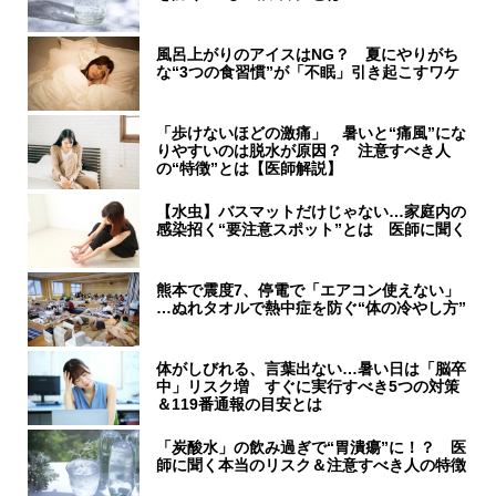
風呂上がりのアイスはNG？ 夏にやりがち
な“3つの食習慣”が「不眠」引き起こすワケ
「歩けないほどの激痛」 暑いと“痛風”にな
りやすいのは脱水が原因？ 注意すべき人
の“特徴”とは【医師解説】
【水虫】バスマットだけじゃない…家庭内の
感染招く“要注意スポット”とは 医師に聞く
熊本で震度7、停電で「エアコン使えない」
…ぬれタオルで熱中症を防ぐ“体の冷やし方”
体がしびれる、言葉出ない…暑い日は「脳卒
中」リスク増 すぐに実行すべき5つの対策
＆119番通報の目安とは
「炭酸水」の飲み過ぎで“胃潰瘍”に！？ 医
師に聞く本当のリスク＆注意すべき人の特徴