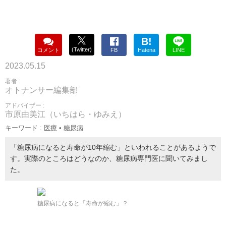
B!
(Twitter)
コメント
FB
Hatena
LINE
2023.05.15
著者 :
オトナンサー編集部
アドバイザー :
市原由美江（いちはら・ゆみえ）
キーワード :
医療
•
糖尿病
「糖尿病になると寿命が10年縮む」といわれることがあるようで
す。実際のところはどうなのか、糖尿病専門医に聞いてみまし
た。
糖尿病になると「寿命が縮む」？