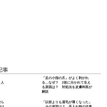
記事
険！
「足の小指の爪」がよく剥がれ
う人
る…なぜ？ 2枚に分かれて生え
る原因は？ 対処法を皮膚科医が
解説
塗ら
「以前よりも眉毛が薄くなった」
焼け
…その原因は？ 手入れ時の注意