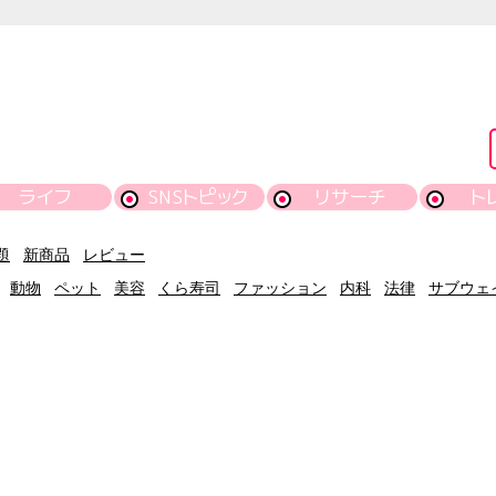
ライフ
SNSトピック
リサーチ
ト
題
新商品
レビュー
動物
ペット
美容
くら寿司
ファッション
内科
法律
サブウェ