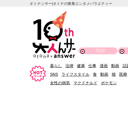
オトナンサー|オトナの教養エンタメバラエティー
TOP
暮らし
法律
健康
仕事
漫画
動画
話
SNS
ライフスタイル
食
動画
猫
医療
女性の病気
マクドナルド
ポケモン