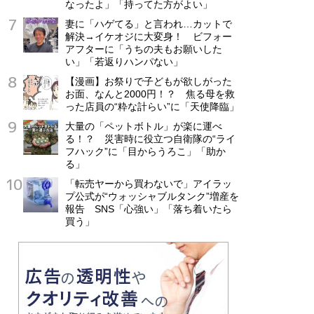
なったよ」「持ってた方がよい」
妻に「ハゲてる」と言われ…カットで
解決→イケオジに大変身！ ビフォー
アフターに「うちの夫もお願いした
い」「若返りハンパない」
【漫画】お祭りで子どもが欲しがった
お面、なんと2000円！？ 焦る母を救
った店員の“粋な計らい”に「天使降臨」
大量の「ペットボトル」が楽に運べ
る！？ 災害時に役立つ自衛隊の“ライ
フハック”に「目からうろこ」「助か
る」
「転売ヤーから買わないで」アイラッ
プ公式が“ウォッシャブルタンク”増産を
報告 SNS「心強い」「落ち着いたら
買う」