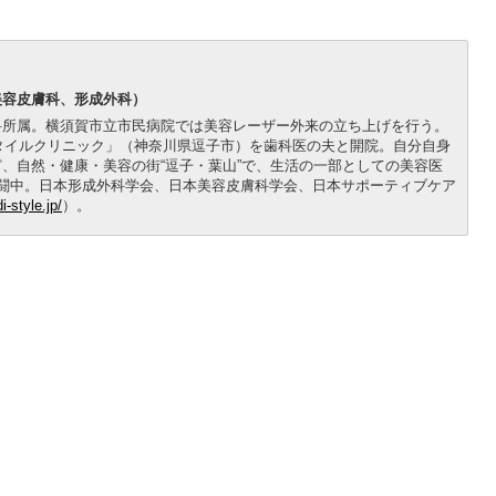
美容皮膚科、形成外科）
科所属。横須賀市立市民病院では美容レーザー外来の立ち上げを行う。
スタイルクリニック」（神奈川県逗子市）を歯科医の夫と開院。自分自身
、自然・健康・美容の街“逗子・葉山”で、生活の一部としての美容医
闘中。日本形成外科学会、日本美容皮膚科学会、日本サポーティブケア
i-style.jp/
）。