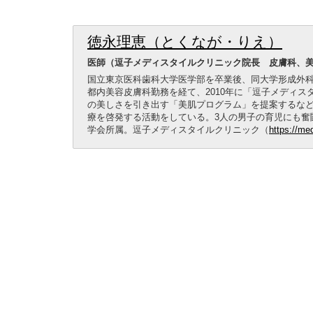
徳永理恵（とくなが・りえ）
医師（逗子メディスタイルクリニック院長 皮膚科、
国立東京医科歯科大学医学部を卒業後、同大学形成外
都内美容皮膚科勤務を経て、2010年に「逗子メディ
の美しさを引き出す「美肌プログラム」を提案するなど
療を啓発する活動をしている。3人の男子の育児にも奮
学会所属。逗子メディスタイルクリニック（
https://med