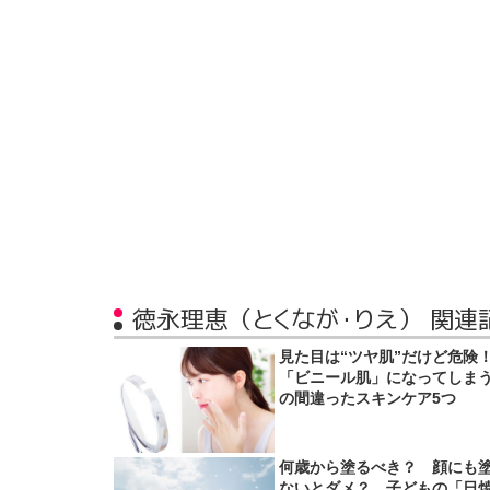
徳永理恵（とくなが・りえ） 関連
見た目は“ツヤ肌”だけど危
「ビニール肌」になってしま
の間違ったスキンケア5つ
何歳から塗るべき？ 顔にも
ないとダメ？ 子どもの「日