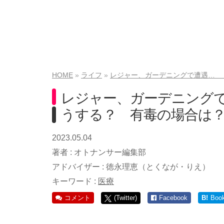
HOME
ライフ
レジャー、ガーデニングで遭遇… 
レジャー、ガーデニング
うする？ 有毒の場合は
2023.05.04
著者 :
オトナンサー編集部
アドバイザー :
徳永理恵（とくなが・りえ）
キーワード :
医療
コメント
(Twitter)
Facebook
B!
Boo