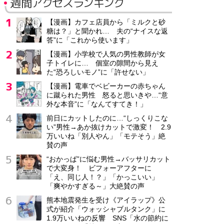
週間アクセスランキング
【漫画】カフェ店員から「ミルクと砂
糖は？」と聞かれ… 夫の“ナイスな返
答”に「これから使います」
【漫画】小学校で人気の男性教師が女
子トイレに… 個室の隙間から見え
た“恐ろしいモノ”に「許せない」
【漫画】電車でベビーカーの赤ちゃん
に蹴られた男性 怒ると思いきや…“意
外な本音”に「なんてすてき！」
前日にカットしたのに…“しっくりこな
い”男性→あか抜けカットで激変！ 2.9
万いいね「別人やん」「モテそう」絶
賛の声
“おかっぱ”に悩む男性→バッサリカット
で大変身！ ビフォーアフターに
「え、同じ人！？」「かっこいい」
「爽やかすぎる～」大絶賛の声
熊本地震発生を受け《アイラップ》公
式が紹介「ウォッシャブルタンク」に
1.9万いいねの反響 SNS「水の節約に