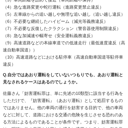
（4）急な進路変更や蛇行運転（進路変更禁止違反）
（5）左車線からの追い越しや無理な追い越し（追い越し違反）
（6）不必要な継続したハイビーム（減光等義務違反）
（7）不必要な反復したクラクション（警音器使用制限違反）
（8）急な加減速や幅寄せ（安全運転義務違反）
（9）高速道路などの本線車道での低速走行（最低速度違反（高
速自動車国道））
（10）高速道路などにおける駐停車（高速自動車国道等駐停車
違反）
Q.自分ではあおり運転をしていないつもりでも、あおり運転と
見なされるケースはあるのでしょうか。
佐藤さん「妨害運転罪は、単に先述の10類型に該当する行為を
しただけで、『妨害運転』（あおり運転）として処罰するもの
ではありません。他の車両の通行を妨害する目的で、他の車両
などに対して、道路における交通の危険を生じさせる恐れのあ
る方法によるものであることが条件です。つまり、妨害運転罪