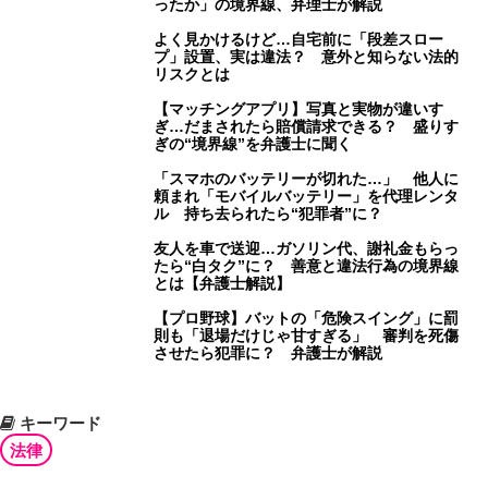
ったか」の境界線、弁理士が解説
よく見かけるけど…自宅前に「段差スロー
プ」設置、実は違法？ 意外と知らない法的
リスクとは
【マッチングアプリ】写真と実物が違いす
ぎ…だまされたら賠償請求できる？ 盛りす
ぎの“境界線”を弁護士に聞く
「スマホのバッテリーが切れた…」 他人に
頼まれ「モバイルバッテリー」を代理レンタ
ル 持ち去られたら“犯罪者”に？
友人を車で送迎…ガソリン代、謝礼金もらっ
たら“白タク”に？ 善意と違法行為の境界線
とは【弁護士解説】
【プロ野球】バットの「危険スイング」に罰
則も「退場だけじゃ甘すぎる」 審判を死傷
させたら犯罪に？ 弁護士が解説
キーワード
法律