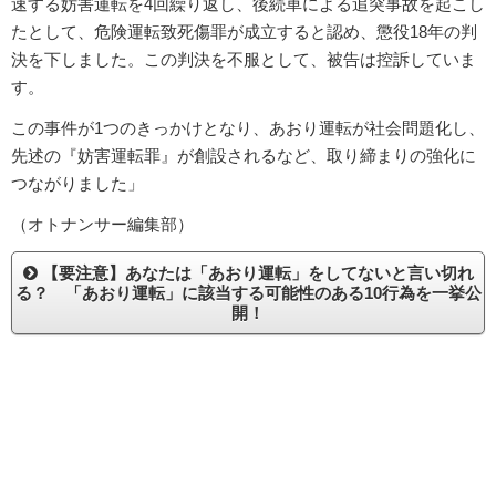
速する妨害運転を4回繰り返し、後続車による追突事故を起こし
たとして、危険運転致死傷罪が成立すると認め、懲役18年の判
決を下しました。この判決を不服として、被告は控訴していま
す。
この事件が1つのきっかけとなり、あおり運転が社会問題化し、
先述の『妨害運転罪』が創設されるなど、取り締まりの強化に
つながりました」
（オトナンサー編集部）
【要注意】あなたは「あおり運転」をしてないと言い切れ
る？ 「あおり運転」に該当する可能性のある10行為を一挙公
開！