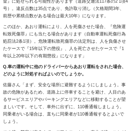
金』に処せられる可能性があります（道路交通法117条の2 1項4
号）。違反点数は35点であり、免許取り消し（欠格期間3年、
前歴や累積点数がある場合は最大10年）になります。
このほか、あおり運転により、人を死傷させた場合、『危険運
転致死傷罪』にも当たる場合があります（自動車運転死傷行為
処罰法2条1項）。危険運転致死傷罪の法定刑は、人を負傷させ
たケースで『15年以下の懲役』、人を死亡させたケースで『1
年以上20年以下の有期懲役』になります」
Q.車の運転中に他のドライバーからあおり運転をされた場合、
どのように対処すればよいのでしょうか。
佐藤さん「まず、安全な場所に避難するようにしましょう。事
故の危険があるため、道路上に停車することを避け、人目のあ
るサービスエリアやパーキングエリアなどに移動することが望
ましいです。そして、車外に出ずに、110番通報しましょう。
同乗者がいる場合は、直ちに同乗者が110番通報するとよいで
しょう。