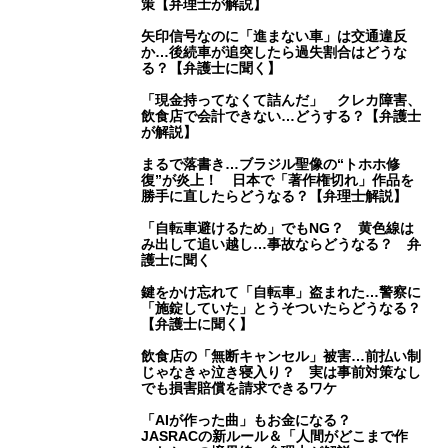
策【弁理士が解説】
矢印信号なのに「進まない車」は交通違反
か…後続車が追突したら過失割合はどうな
る？【弁護士に聞く】
「現金持ってなくて詰んだ」 クレカ障害、
飲食店で会計できない…どうする？【弁護士
が解説】
まるで落書き…ブラジル聖像の“トホホ修
復”が炎上！ 日本で「著作権切れ」作品を
勝手に直したらどうなる？【弁理士解説】
「自転車避けるため」でもNG？ 黄色線は
み出して追い越し…事故ならどうなる？ 弁
護士に聞く
鍵をかけ忘れて「自転車」盗まれた…警察に
「施錠していた」とうそついたらどうなる？
【弁護士に聞く】
飲食店の「無断キャンセル」被害…前払い制
じゃなきゃ泣き寝入り？ 実は事前対策なし
でも損害賠償を請求できるワケ
「AIが作った曲」もお金になる？
JASRACの新ルール＆「人間がどこまで作