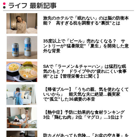
ライフ 最新記事
旅先のホテルで「眠れない」のは脳の防衛本
能？ 高すぎる枕を調整する“裏技”とは
35度以上で「ビール」売れなくなる？ サ
ントリーが“猛暑限定”「夏生」を開発した意
外な背景
SAで「ラーメン＆チャーハン」は猛烈な眠
気のもと？ ドライブ中の“疲れにくい食事
術”とは【管理栄養士に聞く】
【帰省ブルー】「うちの親、気を使わなくて
いいから」 能天気な夫に絶望…義実家
で“孤立”した36歳妻の本音
【熱中症】予防に効果的な食材ランキング
3位「鶏むね肉」2位「マグロ」…1位は？
防カメがあっても危険…「お盆の空き巣」を