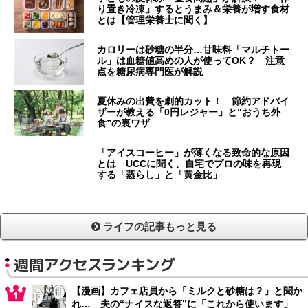
り置き冷凍」するとうまみ＆栄養が増す食材
とは【管理栄養士に聞く】
カロリーは砂糖の半分…甘味料「マルチトー
ル」は血糖値高めの人が使ってOK？ 注意
点を糖尿病専門医が解説
夏休みの出費を劇的カット！ 節約アドバイ
ザーが教える「0円レジャー」と“おうち外
食”の裏ワザ
「アイスコーヒー」が薄くなる致命的な原因
とは UCCに聞く、自宅でプロの味を再現
する「蒸らし」と「黄金比」
ライフの記事もっと見る
週間アクセスランキング
【漫画】カフェ店員から「ミルクと砂糖は？」と聞か
れ… 夫の“ナイスな返答”に「これから使います」