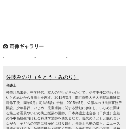
画像ギャラリー
佐藤みのり（さとう・みのり）
弁護士
神奈川県出身。中学時代、友人の非行がきっかけで、少年事件に携わりた
いとの思いから弁護士を志す。2012年3月、慶応義塾大学大学院法務研究
科修了後、同年9月に司法試験に合格。2015年5月、佐藤みのり法律事務所
開設。少年非行、いじめ、児童虐待に関する活動に参加し、いじめに関す
る第三者委員やいじめ防止授業の講師、日本弁護士連合会（日弁連）主催
の小中高校生向け社会科見学講師を務めるなど、現代の子どもと触れ合い
ながら、子どもの問題に積極的に取り組む。弁護士活動の傍ら、ニュース
番組の取材協力、執筆活動など幅広く活動。女子中高生の性の問題、学校