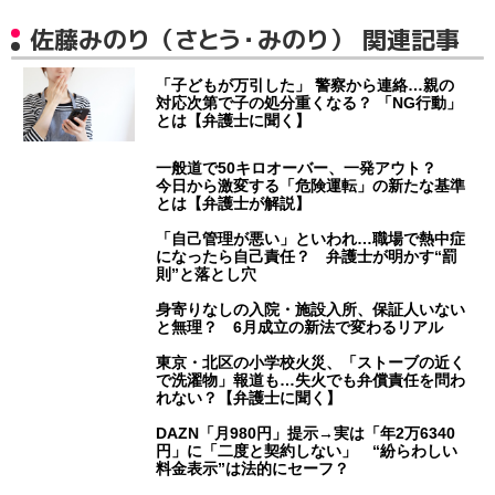
佐藤みのり（さとう・みのり） 関連記事
「子どもが万引した」 警察から連絡…親の
対応次第で子の処分重くなる？ 「NG行動」
とは【弁護士に聞く】
一般道で50キロオーバー、一発アウト？
今日から激変する「危険運転」の新たな基準
とは【弁護士が解説】
「自己管理が悪い」といわれ…職場で熱中症
になったら自己責任？ 弁護士が明かす“罰
則”と落とし穴
身寄りなしの入院・施設入所、保証人いない
と無理？ 6月成立の新法で変わるリアル
東京・北区の小学校火災、「ストーブの近く
で洗濯物」報道も…失火でも弁償責任を問わ
れない？【弁護士に聞く】
DAZN「月980円」提示→実は「年2万6340
円」に「二度と契約しない」 “紛らわしい
料金表示”は法的にセーフ？