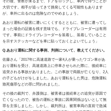
その後、警察が来るまで、ドアをロックし、車内で待つことが
大切です。相手が追ってきて挑発してくる可能性もあります
が、車外に出るのは危険なのでやめましょう。
あおり運転の被害に遭いにくくするとともに、被害に遭ってし
まった場合の証拠を残す意味でも、ドライブレコーダーは有用
です。事前にドライブレコーダーを装着し、装着していること
を示すステッカーなどを車に貼っておくとよいでしょう」
Q.あおり運転に関する事例、判例について、教えてください。
佐藤さん「2017年に高速道路で一家4人が乗ったワゴン車があ
おり運転を受け、高速道路上に停車させられた際に、後続車に
追突される事故がありました。この事故で両親が亡くなり、2人
の子どもがけがをしました。あおり運転をした男は、危険運転
致死傷罪などの罪に問われました。
その後の裁判で、弁護側は、被害者は後続車との追突が原因で
亡くなったので、被告の運転と事故に因果関係はないとして無
罪を主張しました。しかし、裁判所は、被害車両の直前で急減