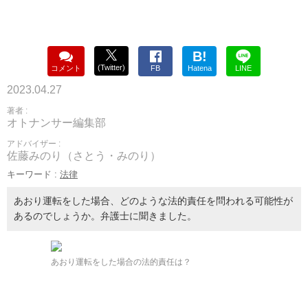
B!
(Twitter)
コメント
FB
Hatena
LINE
2023.04.27
著者 :
オトナンサー編集部
アドバイザー :
佐藤みのり（さとう・みのり）
キーワード :
法律
あおり運転をした場合、どのような法的責任を問われる可能性が
あるのでしょうか。弁護士に聞きました。
あおり運転をした場合の法的責任は？