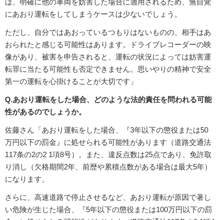
は、明確に他の車両を妨害した場合に適用されるため、無自覚
にあおり運転をしてしまうケースは少ないでしょう。
ただし、自分ではあおっているつもりはないものの、相手はあ
おられたと感じる可能性はあります。ドライブレコーダーの映
像があり、被害を申告されると、運転の状況によっては妨害運
転罪に当たる可能性も否定できません。思いやりの精神で安全
第一の運転を心掛けることが大切です」
Q.あおり運転をした場合、どのような法的責任を問われる可能
性があるのでしょうか。
佐藤さん「あおり運転をした場合、『3年以下の懲役または50
万円以下の罰金』に処せられる可能性があります（道路交通法
117条の2の2 1項8号）。また、違反点数は25点であり、免許取
り消し（欠格期間2年、前歴や累積点数がある場合は最大5年）
になります。
さらに、高速道路で停止させるなど、あおり運転が原因で著し
い危険が生じた場合、『5年以下の懲役または100万円以下の罰