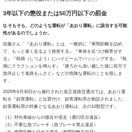
3年以下の懲役または50万円以下の罰金
Q.そもそも、どのような運転が「あおり運転」に該当する可能
性があるのでしょうか。
佐藤さん「『あおり運転』とは、一般的に『車間距離を詰め
て、もっと速く走るよう挑発する』『車体を近づけ幅寄せす
る』『執拗（しつよう）にハイビームでパッシングする』『執
拗にクラクションを鳴らす』『後ろから追い越した後に前方で
急停止して進路をふさぐ』などの危険な運転のことを指しま
す。
2020年6月30日から施行された改正道路交通法では、あおり運
転を『妨害運転』と位置付け、妨害運転罪が創設されました。
妨害運転罪の対象となるあおり運転は、次の10類型です」
（1）対向車線からの接近や逆走（通行区分違反）
（2）不要な急ブレーキ（急ブレーキ禁止違反）
（3）車間距離を詰めて接近（車間距離不保持）