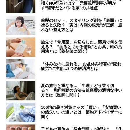
招くNG行為とは？ 元警視庁刑事が明か
す“留守だとバレる家”の共通点
前髪のセット、スタイリング剤を「表面」に
塗ると失敗？ 実は“内側の根元”が正解…崩
れない整え方とは
旅先で「常用薬」を切らした…薬局で何を伝
える？ “あると助かる情報”とお薬手帳の活
用法とは【薬剤師に聞く】
「休みなのに疲れる」 お盆休み特有の“隠れ
疲労”に注意…3つの解消法とは
夏の旅行と重なる…「生理」どう乗り切
る？ 月経移動の方法＆鎮痛薬の適切な使い
方とは【医師に聞く】
100均の暑さ対策グッズ「買い」「安物買い
の銭失い」の違いとは 節約アドバイザーに
聞く
子どもの夏休み「昼食問題」が解決？ 「作