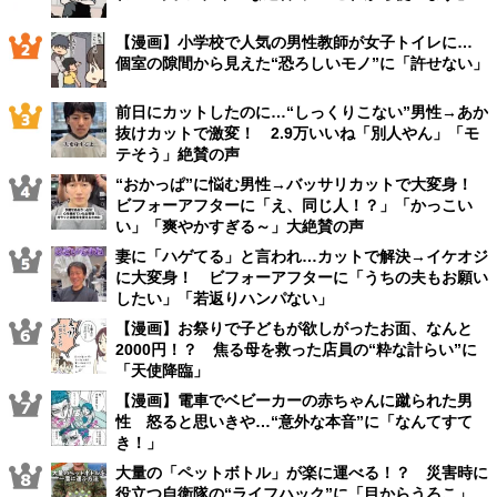
【漫画】小学校で人気の男性教師が女子トイレに…
個室の隙間から見えた“恐ろしいモノ”に「許せない」
前日にカットしたのに…“しっくりこない”男性→あか
抜けカットで激変！ 2.9万いいね「別人やん」「モ
テそう」絶賛の声
“おかっぱ”に悩む男性→バッサリカットで大変身！
ビフォーアフターに「え、同じ人！？」「かっこい
い」「爽やかすぎる～」大絶賛の声
妻に「ハゲてる」と言われ…カットで解決→イケオジ
に大変身！ ビフォーアフターに「うちの夫もお願い
したい」「若返りハンパない」
【漫画】お祭りで子どもが欲しがったお面、なんと
2000円！？ 焦る母を救った店員の“粋な計らい”に
「天使降臨」
【漫画】電車でベビーカーの赤ちゃんに蹴られた男
性 怒ると思いきや…“意外な本音”に「なんてすて
き！」
大量の「ペットボトル」が楽に運べる！？ 災害時に
役立つ自衛隊の“ライフハック”に「目からうろこ」