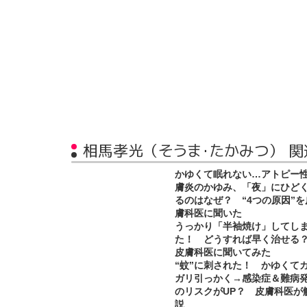
相馬孝光（そうま・たかみつ） 関
かゆくて眠れない…アトピー
膚炎のかゆみ、「夜」にひど
るのはなぜ？ “4つの原因”を
膚科医に聞いた
うっかり「半袖焼け」してし
た！ どうすれば早く治せ
皮膚科医に聞いてみた
“蚊”に刺された！ かゆくて
ガリ引っかく→感染症＆難病
のリスクがUP？ 皮膚科医が
説