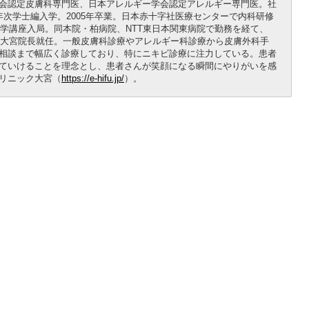
会認定皮膚科専門医、日本アレルギー学会認定アレルギー専門医。社
年次学士編入学。2005年卒業。日本赤十字社医療センターで内科研修
科学講座入局。同本院・柏病院、NTT東日本関東病院で勤務を経て、
ック大宮院長就任。一般皮膚科診療やアレルギー科診療から皮膚外科手
相談まで幅広く診療しており、特にニキビ診療に注力している。患者
ていけることを理念とし、患者さんが笑顔になる瞬間にやりがいを感
リニック大宮（
https://e-hifu.jp/
）。