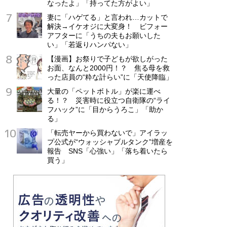
なったよ」「持ってた方がよい」
妻に「ハゲてる」と言われ…カットで
解決→イケオジに大変身！ ビフォー
アフターに「うちの夫もお願いした
い」「若返りハンパない」
【漫画】お祭りで子どもが欲しがった
お面、なんと2000円！？ 焦る母を救
った店員の“粋な計らい”に「天使降臨」
大量の「ペットボトル」が楽に運べ
る！？ 災害時に役立つ自衛隊の“ライ
フハック”に「目からうろこ」「助か
る」
「転売ヤーから買わないで」アイラッ
プ公式が“ウォッシャブルタンク”増産を
報告 SNS「心強い」「落ち着いたら
買う」