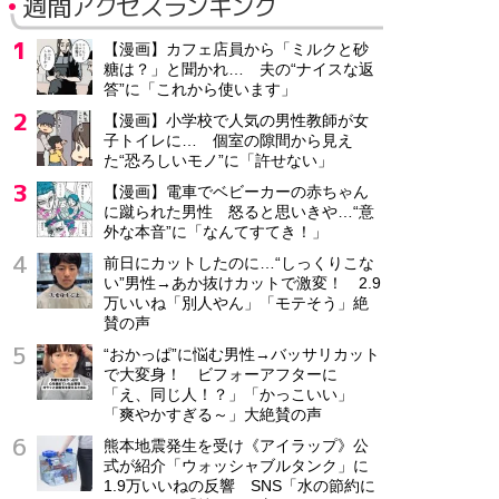
週間アクセスランキング
【漫画】カフェ店員から「ミルクと砂
糖は？」と聞かれ… 夫の“ナイスな返
答”に「これから使います」
【漫画】小学校で人気の男性教師が女
子トイレに… 個室の隙間から見え
た“恐ろしいモノ”に「許せない」
【漫画】電車でベビーカーの赤ちゃん
に蹴られた男性 怒ると思いきや…“意
外な本音”に「なんてすてき！」
前日にカットしたのに…“しっくりこな
い”男性→あか抜けカットで激変！ 2.9
万いいね「別人やん」「モテそう」絶
賛の声
“おかっぱ”に悩む男性→バッサリカット
で大変身！ ビフォーアフターに
「え、同じ人！？」「かっこいい」
「爽やかすぎる～」大絶賛の声
熊本地震発生を受け《アイラップ》公
式が紹介「ウォッシャブルタンク」に
1.9万いいねの反響 SNS「水の節約に