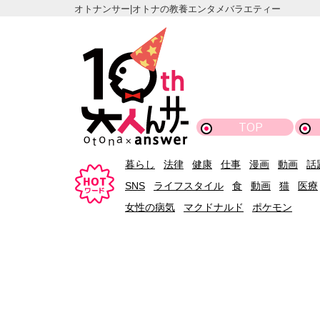
オトナンサー|オトナの教養エンタメバラエティー
TOP
暮らし
法律
健康
仕事
漫画
動画
話
SNS
ライフスタイル
食
動画
猫
医療
女性の病気
マクドナルド
ポケモン