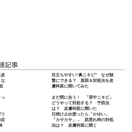
連記事
性皮
目立ちやすい“鼻ニキビ” なぜ頻
くな
繁にできる？ 原因＆対処法を皮
皮
膚科医に聞いてみた
まっ
まだ間に合う！ 「背中ニキビ」
る？
どうやって対処する？ 予防法
は？ 皮膚科医に聞いた
ガリ
日焼け止め塗ったら「かゆい」
発症
「カサカサ」… 肌荒れ時の対処
解
法は？ 皮膚科医に聞く