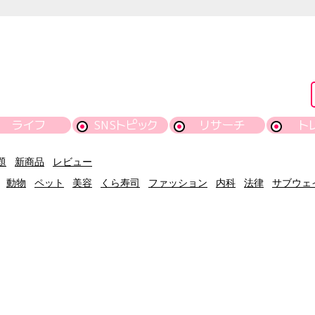
ライフ
SNSトピック
リサーチ
ト
題
新商品
レビュー
動物
ペット
美容
くら寿司
ファッション
内科
法律
サブウェ