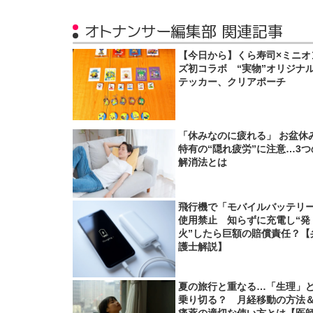
オトナンサー編集部 関連記事
【今日から】くら寿司×ミニオ
ズ初コラボ “実物”オリジナ
テッカー、クリアポーチ
「休みなのに疲れる」 お盆休
特有の“隠れ疲労”に注意…3つ
解消法とは
飛行機で「モバイルバッテリ
使用禁止 知らずに充電し“発
火”したら巨額の賠償責任？【
護士解説】
夏の旅行と重なる…「生理」
乗り切る？ 月経移動の方法