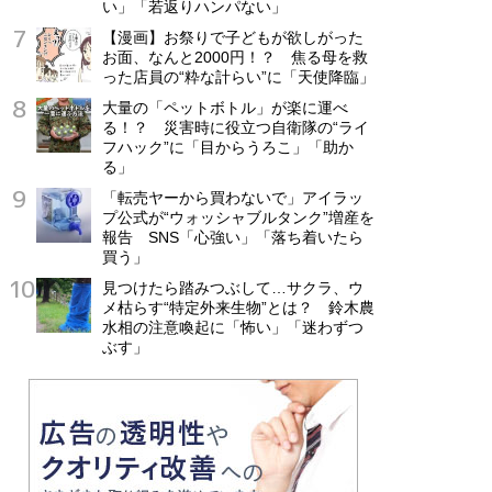
い」「若返りハンパない」
【漫画】お祭りで子どもが欲しがった
お面、なんと2000円！？ 焦る母を救
った店員の“粋な計らい”に「天使降臨」
大量の「ペットボトル」が楽に運べ
る！？ 災害時に役立つ自衛隊の“ライ
フハック”に「目からうろこ」「助か
る」
「転売ヤーから買わないで」アイラッ
プ公式が“ウォッシャブルタンク”増産を
報告 SNS「心強い」「落ち着いたら
買う」
見つけたら踏みつぶして…サクラ、ウ
メ枯らす“特定外来生物”とは？ 鈴木農
水相の注意喚起に「怖い」「迷わずつ
ぶす」