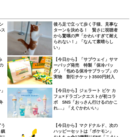
ン
後ろ足で立って歩く子猫、見事な
ルス
ターンを決める！ 賢さに視聴者
から驚嘆の声「かわいすぎて耐え
られない！」「なんて素晴らし
い」
み
【今日から】「サブウェイ」サマ
の
ーバッグ発売 特製「保冷バッ
グ」「包める保冷サブラップ」の
実物 割引チケット3500円封入
ー」
【今日から】ジェラート ピケ カ
フェ×ドラゴンクエストが初コラ
弁
ボ SNS「おっさん行けるのかこ
れ…」「えぐかわいい」
どう
【今日から】マクドナルド、次の
＆鎮
ハッピーセットは「ポケモン」