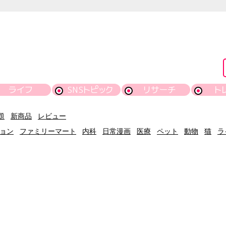
ライフ
SNSトピック
リサーチ
ト
題
新商品
レビュー
ョン
ファミリーマート
内科
日常漫画
医療
ペット
動物
猫
ラ