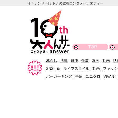
オトナンサー|オトナの教養エンタメバラエティー
TOP
暮らし
法律
健康
仕事
漫画
動画
話
SNS
食
ライフスタイル
動画
ファッシ
バーガーキング
牛角
ユニクロ
VIVANT