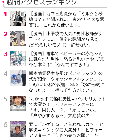
週間アクセスランキング
【漫画】カフェ店員から「ミルクと砂
糖は？」と聞かれ… 夫の“ナイスな返
答”に「これから使います」
【漫画】小学校で人気の男性教師が女
子トイレに… 個室の隙間から見え
た“恐ろしいモノ”に「許せない」
【漫画】電車でベビーカーの赤ちゃん
に蹴られた男性 怒ると思いきや…“意
外な本音”に「なんてすてき！」
熊本地震発生を受け《アイラップ》公
式が紹介「ウォッシャブルタンク」に
1.9万いいねの反響 SNS「水の節約に
なったよ」「持ってた方がよい」
“おかっぱ”に悩む男性→バッサリカット
で大変身！ ビフォーアフターに
「え、同じ人！？」「かっこいい」
「爽やかすぎる～」大絶賛の声
妻に「ハゲてる」と言われ…カットで
解決→イケオジに大変身！ ビフォー
アフターに「うちの夫もお願いした