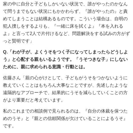
家の中に自分と子どもしかいない状況で、誰がやったのかなん
て問うまでもない状況にもかかわらず、『誰がやったの』と責
めてしまうことは結構あるものです。こういう場合は、自明の
犯人捜しをするよりも、『一緒に床を拭くよ』『本を入れる
よ』と言って2人で片付けるなど、問題解決をする試みの方がず
っと賢明です」
Q.「わが子が、よくうそをつく子になってしまったらどうしよ
う」と心配する親もいるようです。「うそつきな子」にしない
ために、親に求められる意識・行動とは。
佐藤さん「親の心がけとして、子どもがうそをつかないように
教えていくことはもちろん大事なことですが、先述したような
遠隔的なアプローチで、結果的にうそを減らしていくことの方
がより重要だと考えています。
私のこれまでの相談例で見られるのは、『自分の体裁を保つた
めのうそ』と『親との信頼関係が欠けていることによるうそ』
です。