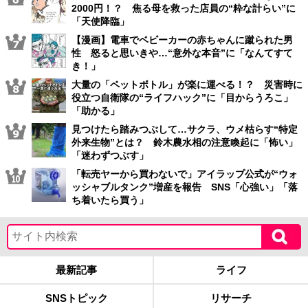
2000円！？ 焦る母を救った店員の“粋な計らい”に
「天使降臨」
【漫画】電車でベビーカーの赤ちゃんに蹴られた男
性 怒ると思いきや…“意外な本音”に「なんてすて
き！」
大量の「ペットボトル」が楽に運べる！？ 災害時に
役立つ自衛隊の“ライフハック”に「目からうろこ」
「助かる」
見つけたら踏みつぶして…サクラ、ウメ枯らす“特定
外来生物”とは？ 鈴木農水相の注意喚起に「怖い」
「迷わずつぶす」
「転売ヤーから買わないで」アイラップ公式が“ウォ
ッシャブルタンク”増産を報告 SNS「心強い」「落
ち着いたら買う」
最新記事
ライフ
SNSトピック
リサーチ