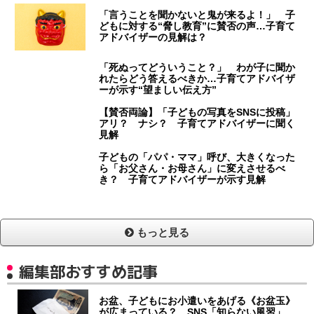
「言うことを聞かないと鬼が来るよ！」 子
どもに対する“脅し教育”に賛否の声…子育て
アドバイザーの見解は？
「死ぬってどういうこと？」 わが子に聞か
れたらどう答えるべきか…子育てアドバイザ
ーが示す“望ましい伝え方”
【賛否両論】「子どもの写真をSNSに投稿」
アリ？ ナシ？ 子育てアドバイザーに聞く
見解
子どもの「パパ・ママ」呼び、大きくなった
ら「お父さん・お母さん」に変えさせるべ
き？ 子育てアドバイザーが示す見解
もっと見る
編集部おすすめ記事
お盆、子どもにお小遣いをあげる《お盆玉》
が広まっている？ SNS「知らない風習」