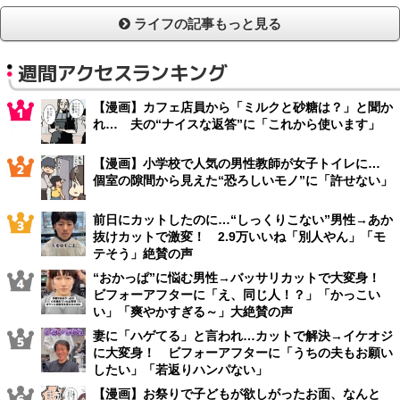
ライフの記事もっと見る
週間アクセスランキング
【漫画】カフェ店員から「ミルクと砂糖は？」と聞か
れ… 夫の“ナイスな返答”に「これから使います」
【漫画】小学校で人気の男性教師が女子トイレに…
個室の隙間から見えた“恐ろしいモノ”に「許せない」
前日にカットしたのに…“しっくりこない”男性→あか
抜けカットで激変！ 2.9万いいね「別人やん」「モ
テそう」絶賛の声
“おかっぱ”に悩む男性→バッサリカットで大変身！
ビフォーアフターに「え、同じ人！？」「かっこい
い」「爽やかすぎる～」大絶賛の声
妻に「ハゲてる」と言われ…カットで解決→イケオジ
に大変身！ ビフォーアフターに「うちの夫もお願い
したい」「若返りハンパない」
【漫画】お祭りで子どもが欲しがったお面、なんと