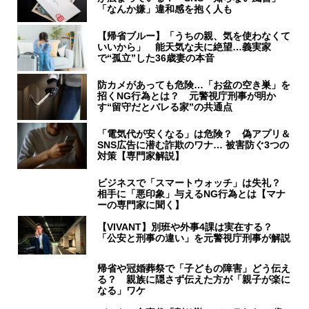
「なんか嫌」違和感を抱く人も
【帰省ブルー】「うちの親、気を使わなくて
いいから」 能天気な夫に絶望…義実家
で“孤立”した36歳妻の本音
防カメがあっても危険…「お盆の空き巣」を
招くNG行為とは？ 元警視庁刑事が明か
す“留守だとバレる家”の共通点
「電気代が安くなる」は危険？ 偽アプリ＆
SNS広告に潜む詐欺のワナ… 被害防ぐ3つの
対策【専門家解説】
ビジネスで「スマートウォッチ」は失礼？
相手に「悪印象」与えるNG行為とは【マナ
ーの専門家に聞く】
【VIVANT】別班や外事4課は実在する？
「公安と刑事の違い」を元警視庁刑事が解説
帰省や冠婚葬祭で「子どもの障害」どう伝え
る？ 親族に隠さず伝えた方が「親子が楽に
なる」ワケ