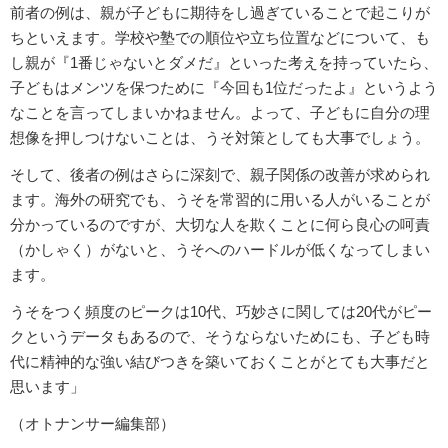
前者の例は、親が子どもに期待をし過ぎていることで起こりが
ちといえます。学校や塾での順位や立ち位置などについて、も
し親が『1番じゃないとダメだ』といった考えを持っていたら、
子どもはメンツを保つために『今回も1位だったよ』というよう
なことを言ってしまいかねません。よって、子どもに自分の理
想像を押しつけないことは、うそ対策としても大事でしょう。
そして、後者の例はさらに深刻で、親子関係の改善が求められ
ます。海外の研究でも、うそを常習的に用いる人がいることが
分かっているのですが、大切な人を欺くことに何ら良心の呵責
（かしゃく）がないと、うそへのハードルが低くなってしまい
ます。
うそをつく頻度のピークは10代、巧妙さに関しては20代がピー
クというデータもあるので、そうならないためにも、子ども時
代に精神的な強い結びつきを築いておくことがとても大事だと
思います」
（オトナンサー編集部）