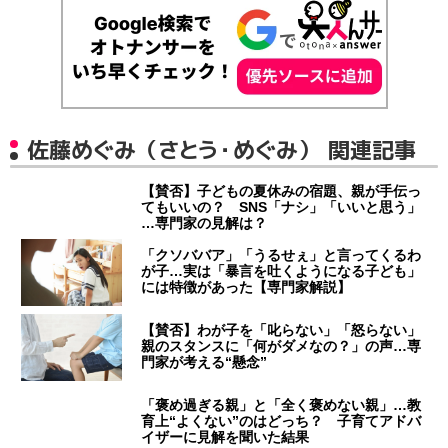
佐藤めぐみ（さとう・めぐみ） 関連記事
【賛否】子どもの夏休みの宿題、親が手伝っ
てもいいの？ SNS「ナシ」「いいと思う」
…専門家の見解は？
「クソババア」「うるせぇ」と言ってくるわ
が子…実は「暴言を吐くようになる子ども」
には特徴があった【専門家解説】
【賛否】わが子を「叱らない」「怒らない」
親のスタンスに「何がダメなの？」の声…専
門家が考える“懸念”
「褒め過ぎる親」と「全く褒めない親」…教
育上“よくない”のはどっち？ 子育てアドバ
イザーに見解を聞いた結果