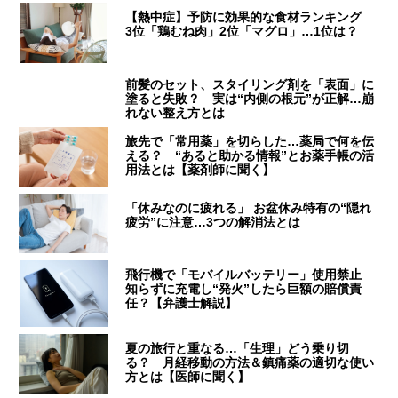
【熱中症】予防に効果的な食材ランキング
3位「鶏むね肉」2位「マグロ」…1位は？
前髪のセット、スタイリング剤を「表面」に
塗ると失敗？ 実は“内側の根元”が正解…崩
れない整え方とは
旅先で「常用薬」を切らした…薬局で何を伝
える？ “あると助かる情報”とお薬手帳の活
用法とは【薬剤師に聞く】
「休みなのに疲れる」 お盆休み特有の“隠れ
疲労”に注意…3つの解消法とは
飛行機で「モバイルバッテリー」使用禁止
知らずに充電し“発火”したら巨額の賠償責
任？【弁護士解説】
夏の旅行と重なる…「生理」どう乗り切
る？ 月経移動の方法＆鎮痛薬の適切な使い
方とは【医師に聞く】