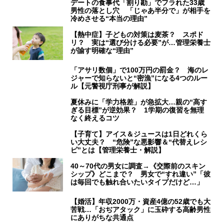
デートの食事代「割り勘」でフラれた33歳
男性の落とし穴 「じゃあ半分で」が相手を
冷めさせる“本当の理由”
【熱中症】子どもの対策は麦茶？ スポド
リ？ 実は“選び分ける必要”が…管理栄養士
が諭す明確な“理由”
「アサリ数個」で100万円の罰金？ 海のレ
ジャーで知らないと“密漁”になる4つのルー
ル【元警視庁刑事が解説】
夏休みに「学力格差」が急拡大…親の“高す
ぎる目標”が逆効果？ 1学期の復習を無理
なく終えるコツ
【子育て】アイス＆ジュースは1日どれくら
い大丈夫？ “危険”な悪影響＆“代替えレシ
ピ”とは【管理栄養士・解説】
40～70代の男女に調査→《交際前のスキン
シップ》どこまで？ 男女で“すれ違い”「彼
は毎回でも触れ合いたいタイプだけど…」
【婚活】年収2000万・資産4億の52歳でも大
苦戦…「おぢアタック」に玉砕する高齢男性
にありがちな共通点