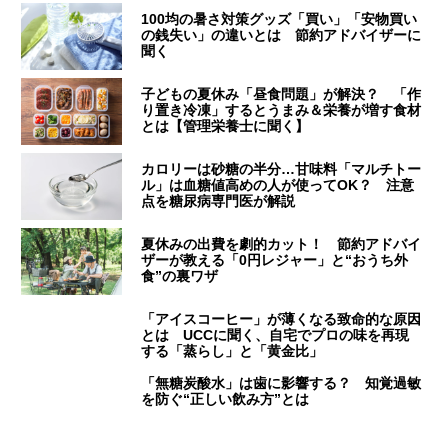
100均の暑さ対策グッズ「買い」「安物買い
の銭失い」の違いとは 節約アドバイザーに
聞く
子どもの夏休み「昼食問題」が解決？ 「作
り置き冷凍」するとうまみ＆栄養が増す食材
とは【管理栄養士に聞く】
カロリーは砂糖の半分…甘味料「マルチトー
ル」は血糖値高めの人が使ってOK？ 注意
点を糖尿病専門医が解説
夏休みの出費を劇的カット！ 節約アドバイ
ザーが教える「0円レジャー」と“おうち外
食”の裏ワザ
「アイスコーヒー」が薄くなる致命的な原因
とは UCCに聞く、自宅でプロの味を再現
する「蒸らし」と「黄金比」
「無糖炭酸水」は歯に影響する？ 知覚過敏
を防ぐ“正しい飲み方”とは