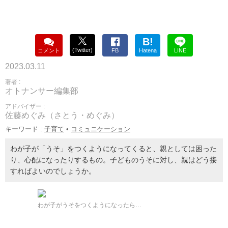
B!
(Twitter)
コメント
FB
Hatena
LINE
2023.03.11
著者 :
オトナンサー編集部
アドバイザー :
佐藤めぐみ（さとう・めぐみ）
キーワード :
子育て
•
コミュニケーション
わが子が「うそ」をつくようになってくると、親としては困った
り、心配になったりするもの。子どものうそに対し、親はどう接
すればよいのでしょうか。
わが子がうそをつくようになったら…