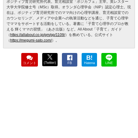
ポジティブ育児研究所代表。育児相談室「ポジカフェ」主宰。英レスター
大学大学院修士号（MSc）取得。オランダ心理学会（NIP）認定心理士。現
在は、ポジティブ育児研究所でのママ向けの心理学講座、育児相談室での
カウンセリング、メディアや企業への執筆活動などを通じ、子育て心理学
でママをサポートする活動をしている。著書に「子育て心理学のプロが教
える 輝くママの習慣」（あさ出版）など。All About「子育て」ガイド
（
https://allabout.co.jp/gm/gp/1109/
）を務めている。公式サイト
（
https://megumi-sato.com/
）。
B!
(Twitter)
コメント
FB
Hatena
LINE