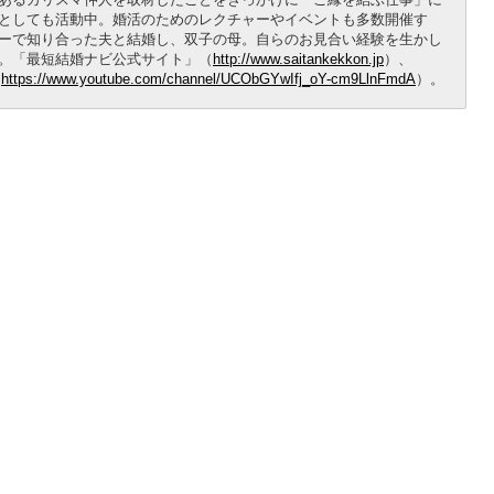
としても活動中。婚活のためのレクチャーやイベントも多数開催す
ーで知り合った夫と結婚し、双子の母。自らのお見合い経験を生かし
。「最短結婚ナビ公式サイト」（
http://www.saitankekkon.jp
）、
（
https://www.youtube.com/channel/UCObGYwIfj_oY-cm9LlnFmdA
）。