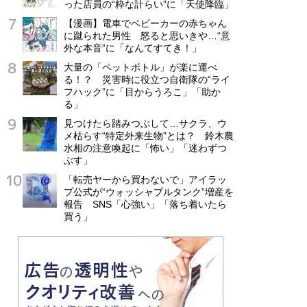
った店員の“粋な計らい”に「天使降臨」
【漫画】電車でベビーカーの赤ちゃん
に蹴られた男性 怒ると思いきや…“意
外な本音”に「なんてすてき！」
大量の「ペットボトル」が楽に運べ
る！？ 災害時に役立つ自衛隊の“ライ
フハック”に「目からうろこ」「助か
る」
見つけたら踏みつぶして…サクラ、ウ
メ枯らす“特定外来生物”とは？ 鈴木農
水相の注意喚起に「怖い」「迷わずつ
ぶす」
「転売ヤーから買わないで」アイラッ
プ公式が“ウォッシャブルタンク”増産を
報告 SNS「心強い」「落ち着いたら
買う」