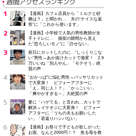
週間アクセスランキング
【漫画】カフェ店員から「ミルクと砂
糖は？」と聞かれ… 夫の“ナイスな返
答”に「これから使います」
【漫画】小学校で人気の男性教師が女
子トイレに… 個室の隙間から見え
た“恐ろしいモノ”に「許せない」
前日にカットしたのに…“しっくりこな
い”男性→あか抜けカットで激変！ 2.9
万いいね「別人やん」「モテそう」絶
賛の声
“おかっぱ”に悩む男性→バッサリカット
で大変身！ ビフォーアフターに
「え、同じ人！？」「かっこいい」
「爽やかすぎる～」大絶賛の声
妻に「ハゲてる」と言われ…カットで
解決→イケオジに大変身！ ビフォー
アフターに「うちの夫もお願いした
い」「若返りハンパない」
【漫画】お祭りで子どもが欲しがった
お面、なんと2000円！？ 焦る母を救