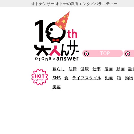
オトナンサー|オトナの教養エンタメバラエティー
TOP
暮らし
法律
健康
仕事
漫画
動画
話
SNS
食
ライフスタイル
動画
猫
動物
美容