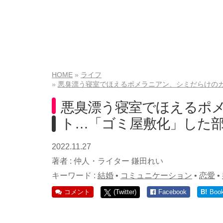
HOME
ライフ
悪臭漂う寝室でほえるポメラニアン、シミだらけのカ
悪臭漂う寝室でほえるポ
ト…「ゴミ屋敷化」した部
2022.11.27
著者 :
仲人・ライター 鎌田れい
キーワード :
結婚
•
コミュニケーション
•
恋愛
•
コメント
(Twitter)
Facebook
B!
Boo