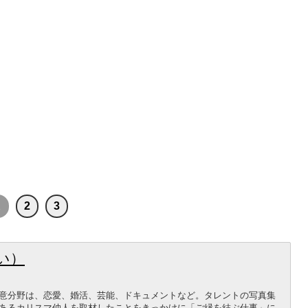
1
2
3
い）
意分野は、恋愛、婚活、芸能、ドキュメントなど。タレントの写真集
あるカリスマ仲人を取材したことをきっかけに「ご縁を結ぶ仕事」に