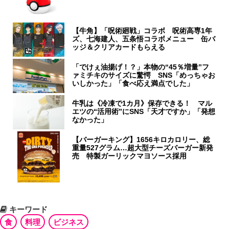
【牛角】「呪術廻戦」コラボ 呪術高専1年
ズ、七海建人、五条悟コラボメニュー 缶バ
ッジ＆クリアカードもらえる
「でけぇ油揚げ！？」本物の“45％増量”フ
ァミチキのサイズに驚愕 SNS「めっちゃお
いしかった」「食べ応え満点でした」
牛乳は《冷凍で1カ月》保存できる！ マル
エツの“活用術”にSNS「天才ですか」「発想
なかった」
【バーガーキング】1656キロカロリー、総
重量527グラム…超大型チーズバーガー新発
売 特製ガーリックマヨソース採用
キーワード
食
料理
ビジネス