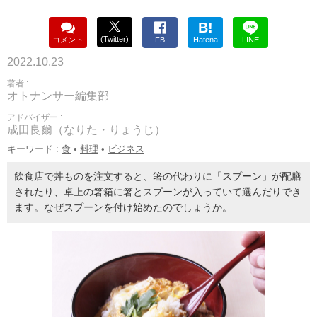
B!
(Twitter)
コメント
FB
Hatena
LINE
2022.10.23
著者 :
オトナンサー編集部
アドバイザー :
成田良爾（なりた・りょうじ）
キーワード :
食
•
料理
•
ビジネス
飲食店で丼ものを注文すると、箸の代わりに「スプーン」が配膳
されたり、卓上の箸箱に箸とスプーンが入っていて選んだりでき
ます。なぜスプーンを付け始めたのでしょうか。