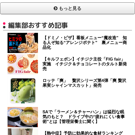
もっと見る
編集部おすすめ記事
【ドミノ・ピザ】看板メニュー“魔改造” 知
る人ぞ知る“アレンジポテト” 裏メニュー商
品化
【キルフェボン】イチジク主役「FIG fair」
実施 イチジク＆チョコレートのタルト新発
売
ロッテ「爽」 贅沢シリーズ第4弾「爽 贅沢
果実シャインマスカット」発売
SAで「ラーメン＆チャーハン」は猛烈な眠
気のもと？ ドライブ中の“疲れにくい食事
術”とは【管理栄養士に聞く】
【熱中症】予防に効果的な食材ランキング