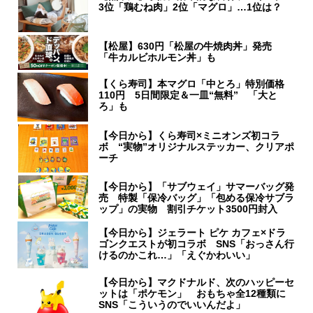
3位「鶏むね肉」2位「マグロ」…1位は？
【松屋】630円「松屋の牛焼肉丼」発売
「牛カルビホルモン丼」も
【くら寿司】本マグロ「中とろ」特別価格
110円 5日間限定＆一皿“無料” 「大と
ろ」も
【今日から】くら寿司×ミニオンズ初コラ
ボ “実物”オリジナルステッカー、クリアポ
ーチ
【今日から】「サブウェイ」サマーバッグ発
売 特製「保冷バッグ」「包める保冷サブラ
ップ」の実物 割引チケット3500円封入
【今日から】ジェラート ピケ カフェ×ドラ
ゴンクエストが初コラボ SNS「おっさん行
けるのかこれ…」「えぐかわいい」
【今日から】マクドナルド、次のハッピーセ
ットは「ポケモン」 おもちゃ全12種類に
SNS「こういうのでいいんだよ」