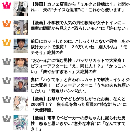
【漫画】カフェ店員から「ミルクと砂糖は？」と聞か
れ… 夫の“ナイスな返答”に「これから使います」
【漫画】小学校で人気の男性教師が女子トイレに…
個室の隙間から見えた“恐ろしいモノ”に「許せない」
前日にカットしたのに…“しっくりこない”男性→あか
抜けカットで激変！ 2.9万いいね「別人やん」「モ
テそう」絶賛の声
“おかっぱ”に悩む男性→バッサリカットで大変身！
ビフォーアフターに「え、同じ人！？」「かっこい
い」「爽やかすぎる～」大絶賛の声
妻に「ハゲてる」と言われ…カットで解決→イケオジ
に大変身！ ビフォーアフターに「うちの夫もお願い
したい」「若返りハンパない」
【漫画】お祭りで子どもが欲しがったお面、なんと
2000円！？ 焦る母を救った店員の“粋な計らい”に
「天使降臨」
【漫画】電車でベビーカーの赤ちゃんに蹴られた男
性 怒ると思いきや…“意外な本音”に「なんてすて
き！」