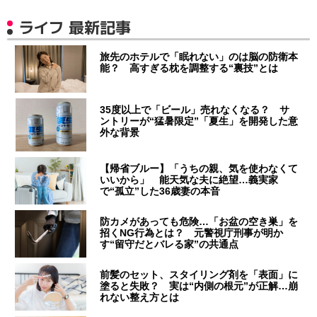
ライフ 最新記事
旅先のホテルで「眠れない」のは脳の防衛本
能？ 高すぎる枕を調整する“裏技”とは
35度以上で「ビール」売れなくなる？ サ
ントリーが“猛暑限定”「夏生」を開発した意
外な背景
【帰省ブルー】「うちの親、気を使わなくて
いいから」 能天気な夫に絶望…義実家
で“孤立”した36歳妻の本音
防カメがあっても危険…「お盆の空き巣」を
招くNG行為とは？ 元警視庁刑事が明か
す“留守だとバレる家”の共通点
前髪のセット、スタイリング剤を「表面」に
塗ると失敗？ 実は“内側の根元”が正解…崩
れない整え方とは