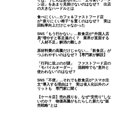
そば、うどんはあるのに…「立ち食いラーメ
ン店」をあまり見掛けないのはなぜ？ 出店
の大きなハードルとは
食べにくい…カフェ＆ファストフード店
が“座りにくい椅子”を置くのはなぜ？ 実は
回転率向上だけじゃなかった
SNS「もう行かない」…飲食店が“外国人店
員”増やすと客足遠のく？ 業界が直面する
「人材不足」解消の難しさ
原材料費の高騰だけじゃない…「飲食店」が
つぶれやすいのはなぜ？【専門家が解説】
「行列に並ぶのが謎」 ファストフード店の
「モバイルオーダー」 混雑時でも“意外と
使われない”のはなぜ？
SNS「不便」…それでも飲食店が“スマホ注
文”導入する理由は？ 実は省人化以外のメ
リットも 専門家に聞く
【ケーキ店】売れ残りを、なぜ“安売り”しな
いのか？ 物価高騰がもたらした新たな“販
売戦略”とは