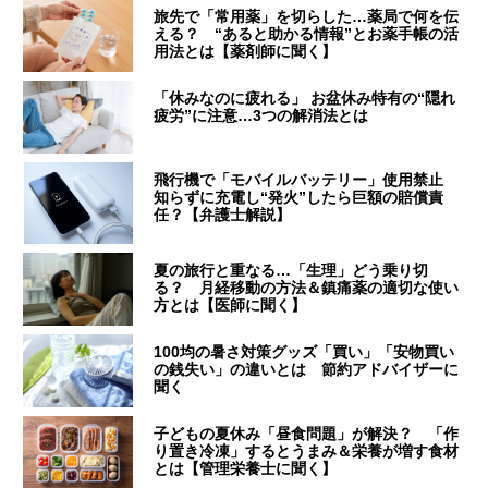
旅先で「常用薬」を切らした…薬局で何を伝
える？ “あると助かる情報”とお薬手帳の活
用法とは【薬剤師に聞く】
「休みなのに疲れる」 お盆休み特有の“隠れ
疲労”に注意…3つの解消法とは
飛行機で「モバイルバッテリー」使用禁止
知らずに充電し“発火”したら巨額の賠償責
任？【弁護士解説】
夏の旅行と重なる…「生理」どう乗り切
る？ 月経移動の方法＆鎮痛薬の適切な使い
方とは【医師に聞く】
100均の暑さ対策グッズ「買い」「安物買い
の銭失い」の違いとは 節約アドバイザーに
聞く
子どもの夏休み「昼食問題」が解決？ 「作
り置き冷凍」するとうまみ＆栄養が増す食材
とは【管理栄養士に聞く】