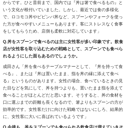
からです。ひと昔前まで、国内では『丼は箸で食べるもの』と
いう文化が根付いていました。しかし、最近では食の多様化
で、ロコモコ丼やビビンバ丼など、スプーンやフォークを使っ
た方が食べやすいメニューもあります。客にストレスなく食事
をしてもらうため、店側も柔軟に対応しています」
Q.丼をスプーンで食べるのは主に女性客が多い印象です。飲食
店が女性客を取り込むための戦略として、スプーンでも食べら
れるようにした面もあるのでしょうか。
成田さん「丼を食べるテーブルマナーとして、『丼を持って食
べる』、または『丼は置いたまま、指を丼の縁に添えて食べ
る』というものがあります。女性の場合、食べているときの見
た目などを気にして、丼を持つよりも、置いたまま指を添えて
食べることがほとんどだと思います。そうすると、丼の食材を
口に運ぶまでの距離も長くなるので、箸よりもスプーンの方が
効率的です。女性客だけに向けた戦略ではないにしろ、結果的
に、女性客に大いに喜ばれているようです」
Q.今後も、丼をスプーンでも食べられる飲食店は増えていきそ