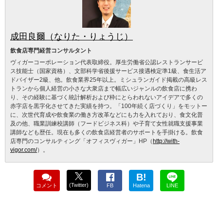
成田良爾（なりた・りょうじ）
飲食店専門経営コンサルタント
ヴィガーコーポレーション代表取締役。厚生労働省公認レストランサービ
ス技能士（国家資格）、文部科学省後援サービス接遇検定準1級、食生活ア
ドバイザー2級、他。飲食業界25年以上。ミシュランガイド掲載の高級レス
トランから個人経営の小さな大衆店まで幅広いジャンルの飲食店に携わ
り、その経験に基づく統計解析および枠にとらわれないアイデアで多くの
赤字店を黒字化させてきた実績を持つ。「100年続く店づくり」をモットー
に、次世代育成や飲食業の働き方改革などにも力を入れており、食文化普
及の他、職業訓練校講師（フードビジネス科）や子育て女性就職支援事業
講師なども歴任。現在も多くの飲食店経営者のサポートを手掛ける。飲食
店専門のコンサルティング「オフィスヴィガー」HP（
http://with-
vigor.com/
）。
B!
(Twitter)
コメント
FB
Hatena
LINE