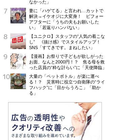
なかった」
妻に「ハゲてる」と言われ…カットで
解決→イケオジに大変身！ ビフォー
アフターに「うちの夫もお願いした
い」「若返りハンパない」
【ユニクロ】スタッフの“人気の着こな
し” 《抜け感》でスタイルアップ！
SNS「すてきです。まねしたい」
【漫画】お祭りで子どもが欲しがった
お面、なんと2000円！？ 焦る母を救
った店員の“粋な計らい”に「天使降臨」
大量の「ペットボトル」が楽に運べ
る！？ 災害時に役立つ自衛隊の“ライ
フハック”に「目からうろこ」「助か
る」