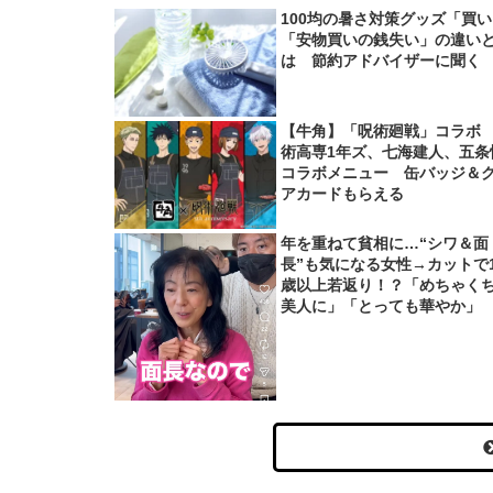
100均の暑さ対策グッズ「買
「安物買いの銭失い」の違い
は 節約アドバイザーに聞く
【牛角】「呪術廻戦」コラボ
術高専1年ズ、七海建人、五条
コラボメニュー 缶バッジ＆
アカードもらえる
年を重ねて貧相に…“シワ＆面
長”も気になる女性→カットで1
歳以上若返り！？「めちゃく
美人に」「とっても華やか」