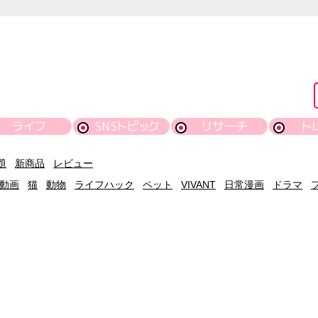
ライフ
SNSトピック
リサーチ
ト
題
新商品
レビュー
動画
猫
動物
ライフハック
ペット
VIVANT
日常漫画
ドラマ