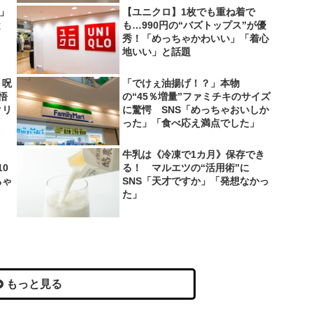
い」
【ユニクロ】1枚でも重ね着で
と
も…990円の“バズトップス”が優
秀！「めっちゃかわいい」「着心
地いい」と話題
 呪
「でけぇ油揚げ！？」本物
悟
の“45％増量”ファミチキのサイズ
クリ
に驚愕 SNS「めっちゃおいしか
った」「食べ応え満点でした」
牛乳は《冷凍で1カ月》保存でき
0
る！ マルエツの“活用術”に
ちゃ
SNS「天才ですか」「発想なかっ
た」
もっと見る