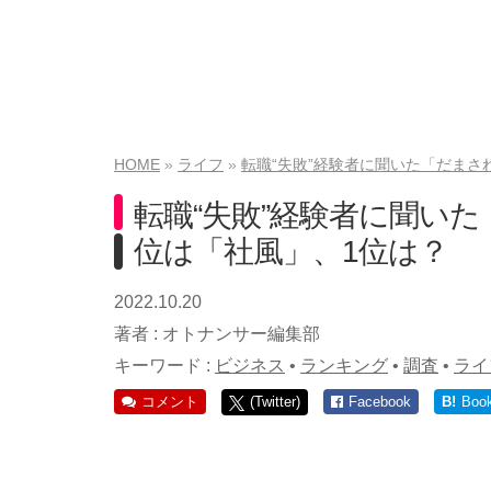
HOME
ライフ
転職“失敗”経験者に聞いた「だまさ
転職“失敗”経験者に聞い
位は「社風」、1位は？
2022.10.20
著者 :
オトナンサー編集部
キーワード :
ビジネス
•
ランキング
•
調査
•
ライ
コメント
(Twitter)
Facebook
B!
Boo