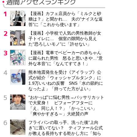
週間アクセスランキング
【漫画】カフェ店員から「ミルクと砂
糖は？」と聞かれ… 夫の“ナイスな返
答”に「これから使います」
【漫画】小学校で人気の男性教師が女
子トイレに… 個室の隙間から見え
た“恐ろしいモノ”に「許せない」
【漫画】電車でベビーカーの赤ちゃん
に蹴られた男性 怒ると思いきや…“意
外な本音”に「なんてすてき！」
熊本地震発生を受け《アイラップ》公
式が紹介「ウォッシャブルタンク」に
1.9万いいねの反響 SNS「水の節約に
なったよ」「持ってた方がよい」
“おかっぱ”に悩む男性→バッサリカット
で大変身！ ビフォーアフターに
「え、同じ人！？」「かっこいい」
「爽やかすぎる～」大絶賛の声
フライパンの取っ手、洗った後“上向
き”に置いてない？ ティファール公式
が教える長持ちする乾かし方に「知ら