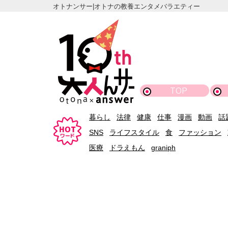
オトナンサー|オトナの教養エンタメバラエティー
TOP
暮らし
法律
健康
仕事
漫画
動画
話
SNS
ライフスタイル
食
ファッション
医療
ドラえもん
graniph