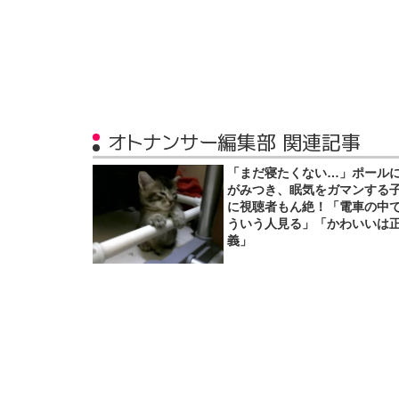
オトナンサー編集部 関連記事
「まだ寝たくない…」ポール
がみつき、眠気をガマンする
に視聴者もん絶！「電車の中
ういう人見る」「かわいいは
義」