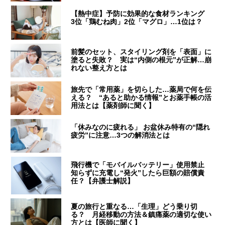
【熱中症】予防に効果的な食材ランキング
3位「鶏むね肉」2位「マグロ」…1位は？
前髪のセット、スタイリング剤を「表面」に
塗ると失敗？ 実は“内側の根元”が正解…崩
れない整え方とは
旅先で「常用薬」を切らした…薬局で何を伝
える？ “あると助かる情報”とお薬手帳の活
用法とは【薬剤師に聞く】
「休みなのに疲れる」 お盆休み特有の“隠れ
疲労”に注意…3つの解消法とは
飛行機で「モバイルバッテリー」使用禁止
知らずに充電し“発火”したら巨額の賠償責
任？【弁護士解説】
夏の旅行と重なる…「生理」どう乗り切
る？ 月経移動の方法＆鎮痛薬の適切な使い
方とは【医師に聞く】