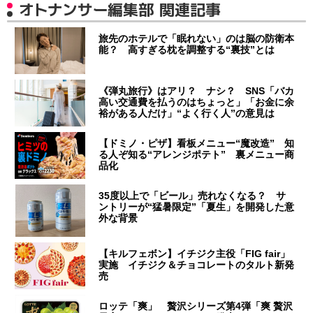
オトナンサー編集部 関連記事
旅先のホテルで「眠れない」のは脳の防衛本
能？ 高すぎる枕を調整する“裏技”とは
《弾丸旅行》はアリ？ ナシ？ SNS「バカ
高い交通費を払うのはちょっと」「お金に余
裕がある人だけ」“よく行く人”の意見は
【ドミノ・ピザ】看板メニュー“魔改造” 知
る人ぞ知る“アレンジポテト” 裏メニュー商
品化
35度以上で「ビール」売れなくなる？ サ
ントリーが“猛暑限定”「夏生」を開発した意
外な背景
【キルフェボン】イチジク主役「FIG fair」
実施 イチジク＆チョコレートのタルト新発
売
ロッテ「爽」 贅沢シリーズ第4弾「爽 贅沢