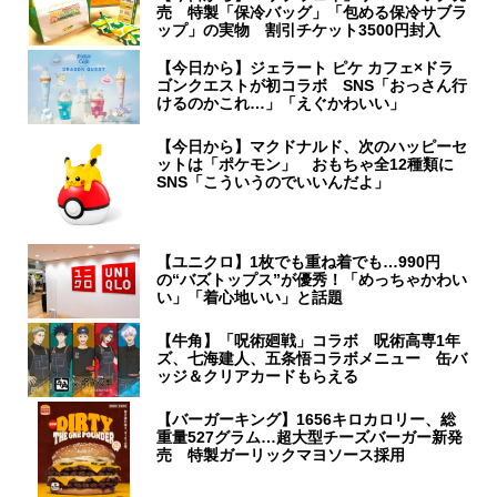
売 特製「保冷バッグ」「包める保冷サブラ
ップ」の実物 割引チケット3500円封入
【今日から】ジェラート ピケ カフェ×ドラ
ゴンクエストが初コラボ SNS「おっさん行
けるのかこれ…」「えぐかわいい」
【今日から】マクドナルド、次のハッピーセ
ットは「ポケモン」 おもちゃ全12種類に
SNS「こういうのでいいんだよ」
【ユニクロ】1枚でも重ね着でも…990円
の“バズトップス”が優秀！「めっちゃかわい
い」「着心地いい」と話題
【牛角】「呪術廻戦」コラボ 呪術高専1年
ズ、七海建人、五条悟コラボメニュー 缶バ
ッジ＆クリアカードもらえる
【バーガーキング】1656キロカロリー、総
重量527グラム…超大型チーズバーガー新発
売 特製ガーリックマヨソース採用