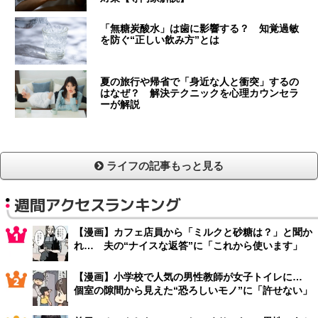
「無糖炭酸水」は歯に影響する？ 知覚過敏
を防ぐ“正しい飲み方”とは
夏の旅行や帰省で「身近な人と衝突」するの
はなぜ？ 解決テクニックを心理カウンセラ
ーが解説
ライフの記事もっと見る
週間アクセスランキング
【漫画】カフェ店員から「ミルクと砂糖は？」と聞か
れ… 夫の“ナイスな返答”に「これから使います」
【漫画】小学校で人気の男性教師が女子トイレに…
個室の隙間から見えた“恐ろしいモノ”に「許せない」