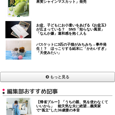
果実シャインマスカット」発売
お盆、子どもにお小遣いをあげる《お盆玉》
が広まっている？ SNS「知らない風習」
「なんか嫌」違和感を抱く人も
バスケットに3匹の子猫がみちみち→事件発
生！？ ほっこりする結末に「かわいすぎ」
「天使みたい」
もっと見る
編集部おすすめ記事
【帰省ブルー】「うちの親、気を使わなくて
いいから」 能天気な夫に絶望…義実家
で“孤立”した36歳妻の本音