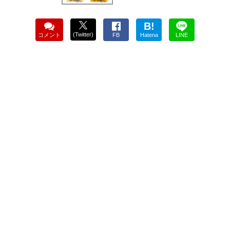
B!
(Twitter)
コメント
FB
Hatena
LINE