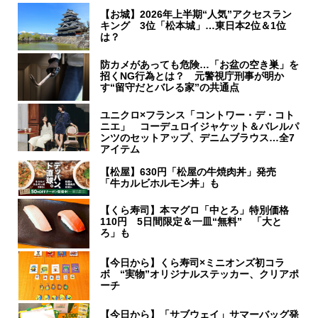
【お城】2026年上半期“人気”アクセスラン
キング 3位「松本城」…東日本2位＆1位
は？
防カメがあっても危険…「お盆の空き巣」を
招くNG行為とは？ 元警視庁刑事が明か
す“留守だとバレる家”の共通点
ユニクロ×フランス「コントワー・デ・コト
ニエ」 コーデュロイジャケット＆バレルパ
ンツのセットアップ、デニムブラウス…全7
アイテム
【松屋】630円「松屋の牛焼肉丼」発売
「牛カルビホルモン丼」も
【くら寿司】本マグロ「中とろ」特別価格
110円 5日間限定＆一皿“無料” 「大と
ろ」も
【今日から】くら寿司×ミニオンズ初コラ
ボ “実物”オリジナルステッカー、クリアポ
ーチ
【今日から】「サブウェイ」サマーバッグ発