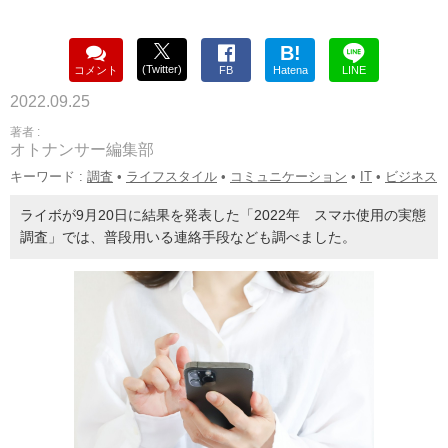
B!
(Twitter)
コメント
FB
Hatena
LINE
2022.09.25
著者 :
オトナンサー編集部
キーワード :
調査
•
ライフスタイル
•
コミュニケーション
•
IT
•
ビジネス
ライボが9月20日に結果を発表した「2022年 スマホ使用の実態
調査」では、普段用いる連絡手段なども調べました。