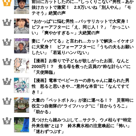
前日にカットしたのに…“しっくりこない”男性→あか
抜けカットで激変！ 2.9万いいね「別人やん」「モ
テそう」絶賛の声
“おかっぱ”に悩む男性→バッサリカットで大変身！
ビフォーアフターに「え、同じ人！？」「かっこい
い」「爽やかすぎる～」大絶賛の声
妻に「ハゲてる」と言われ…カットで解決→イケオジ
に大変身！ ビフォーアフターに「うちの夫もお願い
したい」「若返りハンパない」
【漫画】お祭りで子どもが欲しがったお面、なんと
2000円！？ 焦る母を救った店員の“粋な計らい”に
「天使降臨」
【漫画】電車でベビーカーの赤ちゃんに蹴られた男
性 怒ると思いきや…“意外な本音”に「なんてすて
き！」
大量の「ペットボトル」が楽に運べる！？ 災害時に
役立つ自衛隊の“ライフハック”に「目からうろこ」
「助かる」
見つけたら踏みつぶして…サクラ、ウメ枯らす“特定
外来生物”とは？ 鈴木農水相の注意喚起に「怖い」
「迷わずつぶす」