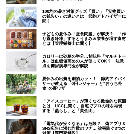
100均の暑さ対策グッズ「買い」「安物買い
の銭失い」の違いとは 節約アドバイザーに
聞く
子どもの夏休み「昼食問題」が解決？ 「作
り置き冷凍」するとうまみ＆栄養が増す食材
とは【管理栄養士に聞く】
カロリーは砂糖の半分…甘味料「マルチトー
ル」は血糖値高めの人が使ってOK？ 注意
点を糖尿病専門医が解説
夏休みの出費を劇的カット！ 節約アドバイ
ザーが教える「0円レジャー」と“おうち外
食”の裏ワザ
「アイスコーヒー」が薄くなる致命的な原因
とは UCCに聞く、自宅でプロの味を再現
する「蒸らし」と「黄金比」
「電気代が安くなる」は危険？ 偽アプリ＆
SNS広告に潜む詐欺のワナ… 被害防ぐ3つの
対策【専門家解説】