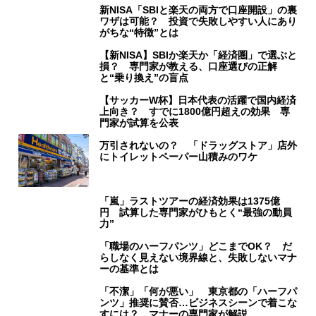
新NISA「SBIと楽天の両方で口座開設」の裏
ワザは可能？ 投資で失敗しやすい人にあり
がちな“特徴”とは
【新NISA】SBIか楽天か「経済圏」で選ぶと
損？ 専門家が教える、口座選びの正解
と“乗り換え”の盲点
【サッカーW杯】日本代表の活躍で国内経済
上向き？ すでに1800億円超えの効果 専
門家が試算を公表
万引されないの？ 「ドラッグストア」店外
にトイレットペーパー山積みのワケ
「嵐」ラストツアーの経済効果は1375億
円 試算した専門家がひもとく“最強の動員
力”
「職場のハーフパンツ」どこまでOK？ だ
らしなく見えない境界線と、失敗しないマナ
ーの基準とは
「不潔」「何が悪い」 東京都の「ハーフパ
ンツ」推奨に賛否…ビジネスシーンで着こな
すには？ マナーの専門家が解説