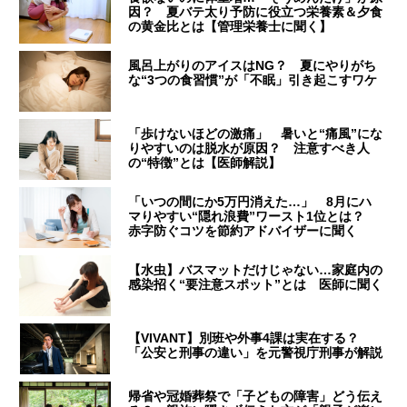
因？ 夏バテ太り予防に役立つ栄養素＆夕食
の黄金比とは【管理栄養士に聞く】
風呂上がりのアイスはNG？ 夏にやりがち
な“3つの食習慣”が「不眠」引き起こすワケ
「歩けないほどの激痛」 暑いと“痛風”にな
りやすいのは脱水が原因？ 注意すべき人
の“特徴”とは【医師解説】
「いつの間にか5万円消えた…」 8月にハ
マりやすい“隠れ浪費”ワースト1位とは？
赤字防ぐコツを節約アドバイザーに聞く
【水虫】バスマットだけじゃない…家庭内の
感染招く“要注意スポット”とは 医師に聞く
【VIVANT】別班や外事4課は実在する？
「公安と刑事の違い」を元警視庁刑事が解説
帰省や冠婚葬祭で「子どもの障害」どう伝え