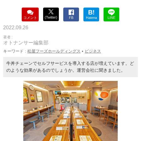
B!
(Twitter)
コメント
FB
Hatena
LINE
2022.09.26
著者 :
オトナンサー編集部
キーワード :
松屋フーズホールディングス
•
ビジネス
牛丼チェーンでセルフサービスを導入する店が増えています。ど
のような効果があるのでしょうか。運営会社に聞きました。