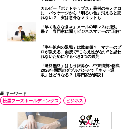
カルビー「ポテトチップス」異例のモノクロ
に パッケージから「明るい色」消えると売
れない？ 実は意外なメリットも
「早く返さなきゃ」メールの即レスは逆効
果？ 専門家に聞くビジネスマナーの“正解”
「半年以内の退職」は致命傷？ マナーのプ
ロが教える、面接で“こらえ性がない”と思わ
れないために守るべき3つの鉄則
「送料無料」はもう限界か…中東情勢×物流
2026年問題のダブルパンチで「ネット通
販」はどうなる？【専門家が解説】
キーワード
松屋フーズホールディングス
ビジネス