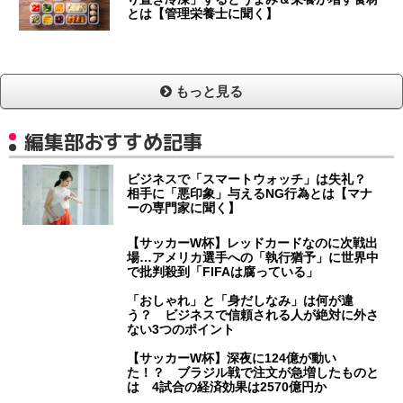
とは【管理栄養士に聞く】
もっと見る
編集部おすすめ記事
ビジネスで「スマートウォッチ」は失礼？
相手に「悪印象」与えるNG行為とは【マナ
ーの専門家に聞く】
【サッカーW杯】レッドカードなのに次戦出
場…アメリカ選手への「執行猶予」に世界中
で批判殺到「FIFAは腐っている」
「おしゃれ」と「身だしなみ」は何が違
う？ ビジネスで信頼される人が絶対に外さ
ない3つのポイント
【サッカーW杯】深夜に124億が動い
た！？ ブラジル戦で注文が急増したものと
は 4試合の経済効果は2570億円か