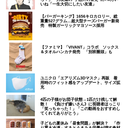
いね「一生大切にしたい友達」
【バーガーキング】1656キロカロリー、総
重量527グラム…超大型チーズバーガー新発
売 特製ガーリックマヨソース採用
【ファミマ】「VIVANT」コラボ ソックス
＆タオルハンカチ発売 「別班饅頭」も
ユニクロ「エアリズム3Dマスク」再販 着
用時のフィット感をアップデート、サイズ拡
充
4匹の子猫がお団子状態→1匹だけ残して解
散！ 《負けず嫌いさん》に視聴者ほっこり
「笑っちゃった！」「この動画をおすすめし
てくれてありがとう」
子どもの夏休み「昼食問題」が解決？ 「作
り置き冷凍」するとうまみ＆栄養が増す食材