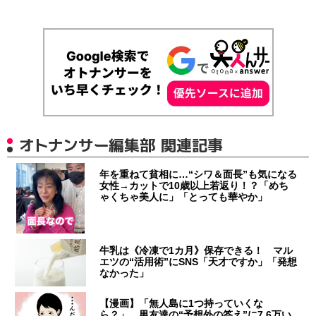
オトナンサー編集部 関連記事
年を重ねて貧相に…“シワ＆面長”も気になる
女性→カットで10歳以上若返り！？「めち
ゃくちゃ美人に」「とっても華やか」
牛乳は《冷凍で1カ月》保存できる！ マル
エツの“活用術”にSNS「天才ですか」「発想
なかった」
【漫画】「無人島に1つ持っていくな
ら？」 男友達の“予想外の答え”に7.6万い