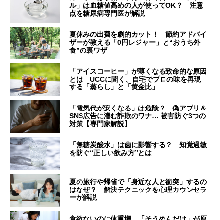
ル」は血糖値高めの人が使ってOK？ 注意
点を糖尿病専門医が解説
夏休みの出費を劇的カット！ 節約アドバイ
ザーが教える「0円レジャー」と“おうち外
食”の裏ワザ
「アイスコーヒー」が薄くなる致命的な原因
とは UCCに聞く、自宅でプロの味を再現
する「蒸らし」と「黄金比」
「電気代が安くなる」は危険？ 偽アプリ＆
SNS広告に潜む詐欺のワナ… 被害防ぐ3つの
対策【専門家解説】
「無糖炭酸水」は歯に影響する？ 知覚過敏
を防ぐ“正しい飲み方”とは
夏の旅行や帰省で「身近な人と衝突」するの
はなぜ？ 解決テクニックを心理カウンセラ
ーが解説
食欲ないのに体重増…「そうめんだけ」が原