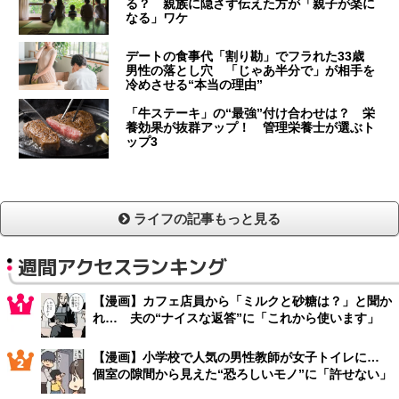
る？ 親族に隠さず伝えた方が「親子が楽に
なる」ワケ
デートの食事代「割り勘」でフラれた33歳
男性の落とし穴 「じゃあ半分で」が相手を
冷めさせる“本当の理由”
「牛ステーキ」の“最強”付け合わせは？ 栄
養効果が抜群アップ！ 管理栄養士が選ぶト
ップ3
ライフの記事もっと見る
週間アクセスランキング
【漫画】カフェ店員から「ミルクと砂糖は？」と聞か
れ… 夫の“ナイスな返答”に「これから使います」
【漫画】小学校で人気の男性教師が女子トイレに…
個室の隙間から見えた“恐ろしいモノ”に「許せない」