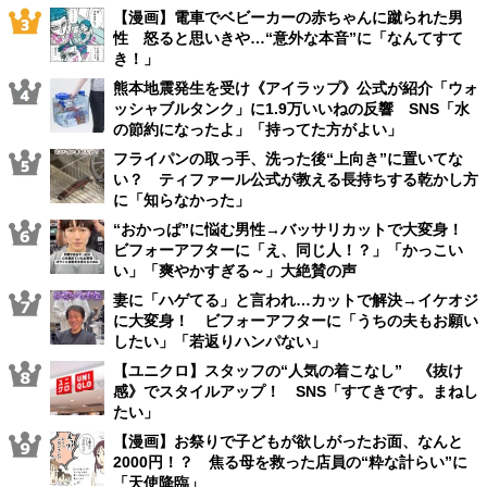
【漫画】電車でベビーカーの赤ちゃんに蹴られた男
性 怒ると思いきや…“意外な本音”に「なんてすて
き！」
熊本地震発生を受け《アイラップ》公式が紹介「ウォ
ッシャブルタンク」に1.9万いいねの反響 SNS「水
の節約になったよ」「持ってた方がよい」
フライパンの取っ手、洗った後“上向き”に置いてな
い？ ティファール公式が教える長持ちする乾かし方
に「知らなかった」
“おかっぱ”に悩む男性→バッサリカットで大変身！
ビフォーアフターに「え、同じ人！？」「かっこい
い」「爽やかすぎる～」大絶賛の声
妻に「ハゲてる」と言われ…カットで解決→イケオジ
に大変身！ ビフォーアフターに「うちの夫もお願い
したい」「若返りハンパない」
【ユニクロ】スタッフの“人気の着こなし” 《抜け
感》でスタイルアップ！ SNS「すてきです。まねし
たい」
【漫画】お祭りで子どもが欲しがったお面、なんと
2000円！？ 焦る母を救った店員の“粋な計らい”に
「天使降臨」