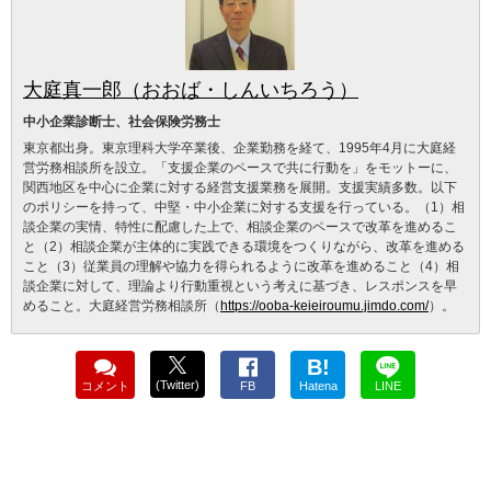
大庭真一郎（おおば・しんいちろう）
中小企業診断士、社会保険労務士
東京都出身。東京理科大学卒業後、企業勤務を経て、1995年4月に大庭経
営労務相談所を設立。「支援企業のペースで共に行動を」をモットーに、
関西地区を中心に企業に対する経営支援業務を展開。支援実績多数。以下
のポリシーを持って、中堅・中小企業に対する支援を行っている。（1）相
談企業の実情、特性に配慮した上で、相談企業のペースで改革を進めるこ
と（2）相談企業が主体的に実践できる環境をつくりながら、改革を進める
こと（3）従業員の理解や協力を得られるように改革を進めること（4）相
談企業に対して、理論より行動重視という考えに基づき、レスポンスを早
めること。大庭経営労務相談所（
https://ooba-keieiroumu.jimdo.com/
）。
B!
(Twitter)
コメント
FB
Hatena
LINE