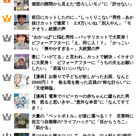
個室の隙間から見えた“恐ろしいモノ”に「許せない」
前日にカットしたのに…“しっくりこない”男性→あか
抜けカットで激変！ 2.9万いいね「別人やん」「モ
テそう」絶賛の声
“おかっぱ”に悩む男性→バッサリカットで大変身！
ビフォーアフターに「え、同じ人！？」「かっこい
い」「爽やかすぎる～」大絶賛の声
妻に「ハゲてる」と言われ…カットで解決→イケオジ
に大変身！ ビフォーアフターに「うちの夫もお願い
したい」「若返りハンパない」
【漫画】お祭りで子どもが欲しがったお面、なんと
2000円！？ 焦る母を救った店員の“粋な計らい”に
「天使降臨」
【漫画】電車でベビーカーの赤ちゃんに蹴られた男
性 怒ると思いきや…“意外な本音”に「なんてすて
き！」
大量の「ペットボトル」が楽に運べる！？ 災害時に
役立つ自衛隊の“ライフハック”に「目からうろこ」
「助かる」
見つけたら踏みつぶして…サクラ、ウメ枯らす“特定