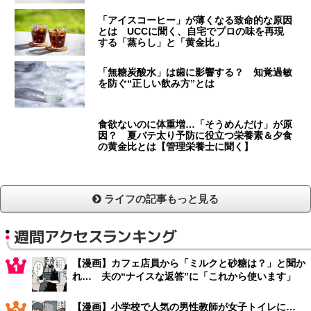
「アイスコーヒー」が薄くなる致命的な原因
とは UCCに聞く、自宅でプロの味を再現
する「蒸らし」と「黄金比」
「無糖炭酸水」は歯に影響する？ 知覚過敏
を防ぐ“正しい飲み方”とは
食欲ないのに体重増…「そうめんだけ」が原
因？ 夏バテ太り予防に役立つ栄養素＆夕食
の黄金比とは【管理栄養士に聞く】
ライフの記事もっと見る
週間アクセスランキング
【漫画】カフェ店員から「ミルクと砂糖は？」と聞か
れ… 夫の“ナイスな返答”に「これから使います」
【漫画】小学校で人気の男性教師が女子トイレに…