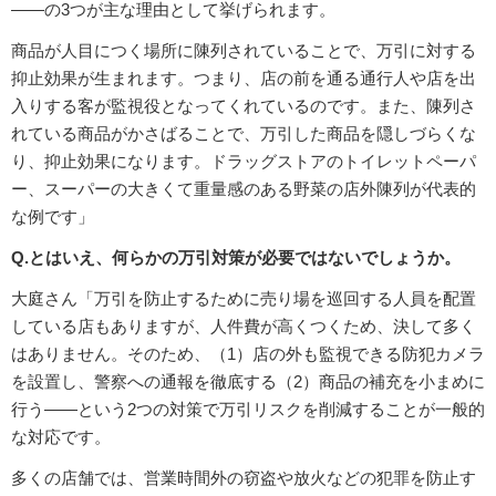
――の3つが主な理由として挙げられます。
商品が人目につく場所に陳列されていることで、万引に対する
抑止効果が生まれます。つまり、店の前を通る通行人や店を出
入りする客が監視役となってくれているのです。また、陳列さ
れている商品がかさばることで、万引した商品を隠しづらくな
り、抑止効果になります。ドラッグストアのトイレットペーパ
ー、スーパーの大きくて重量感のある野菜の店外陳列が代表的
な例です」
Q.とはいえ、何らかの万引対策が必要ではないでしょうか。
大庭さん「万引を防止するために売り場を巡回する人員を配置
している店もありますが、人件費が高くつくため、決して多く
はありません。そのため、（1）店の外も監視できる防犯カメラ
を設置し、警察への通報を徹底する（2）商品の補充を小まめに
行う――という2つの対策で万引リスクを削減することが一般的
な対応です。
多くの店舗では、営業時間外の窃盗や放火などの犯罪を防止す