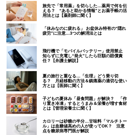
旅先で「常用薬」を切らした…薬局で何を伝
える？ “あると助かる情報”とお薬手帳の活
用法とは【薬剤師に聞く】
「休みなのに疲れる」 お盆休み特有の“隠れ
疲労”に注意…3つの解消法とは
飛行機で「モバイルバッテリー」使用禁止
知らずに充電し“発火”したら巨額の賠償責
任？【弁護士解説】
夏の旅行と重なる…「生理」どう乗り切
る？ 月経移動の方法＆鎮痛薬の適切な使い
方とは【医師に聞く】
子どもの夏休み「昼食問題」が解決？ 「作
り置き冷凍」するとうまみ＆栄養が増す食材
とは【管理栄養士に聞く】
カロリーは砂糖の半分…甘味料「マルチトー
ル」は血糖値高めの人が使ってOK？ 注意
点を糖尿病専門医が解説