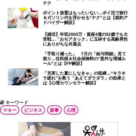
テク
ポイント放置はもったいない…ポイ活で旅行
＆ガソリン代を浮かせる“テク”とは【節約ア
ドバイザー解説】
【婚活】年収2000万・資産4億の52歳でも大
苦戦…「おぢアタック」に玉砕する高齢男性
にありがちな共通点
「手取り減った」 7月の「給与明細」見て
焦り…住民税＆社会保険料の“意外な増減ル
ール”とは【FP解説】
「充実した夏にしなきゃ」の呪縛…“キラキ
ラ疲れ”を救う「あえてダラダラ」の効果と
は【心理カウンセラー解説】
キーワード
マネー
ビジネス
家事
心理