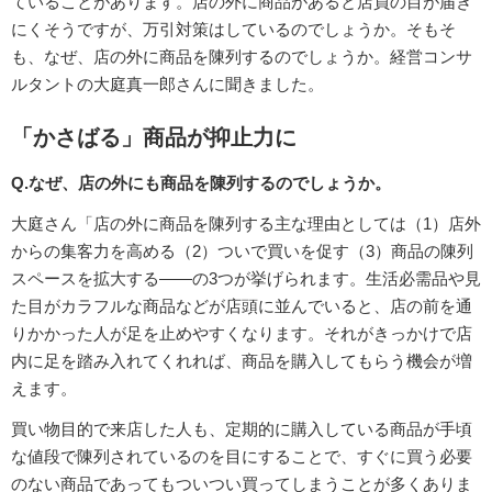
ていることがあります。店の外に商品があると店員の目が届き
にくそうですが、万引対策はしているのでしょうか。そもそ
も、なぜ、店の外に商品を陳列するのでしょうか。経営コンサ
ルタントの大庭真一郎さんに聞きました。
「かさばる」商品が抑止力に
Q.なぜ、店の外にも商品を陳列するのでしょうか。
大庭さん「店の外に商品を陳列する主な理由としては（1）店外
からの集客力を高める（2）ついで買いを促す（3）商品の陳列
スペースを拡大する――の3つが挙げられます。生活必需品や見
た目がカラフルな商品などが店頭に並んでいると、店の前を通
りかかった人が足を止めやすくなります。それがきっかけで店
内に足を踏み入れてくれれば、商品を購入してもらう機会が増
えます。
買い物目的で来店した人も、定期的に購入している商品が手頃
な値段で陳列されているのを目にすることで、すぐに買う必要
のない商品であってもついつい買ってしまうことが多くありま