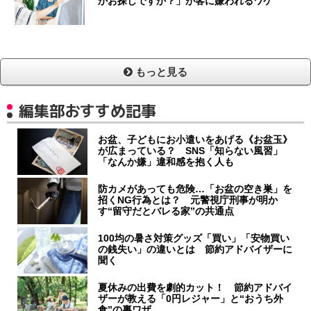
かお探しですか？」が客に嫌われるワケ
もっと見る
編集部おすすめ記事
お盆、子どもにお小遣いをあげる《お盆玉》
が広まっている？ SNS「知らない風習」
「なんか嫌」違和感を抱く人も
防カメがあっても危険…「お盆の空き巣」を
招くNG行為とは？ 元警視庁刑事が明か
す“留守だとバレる家”の共通点
100均の暑さ対策グッズ「買い」「安物買い
の銭失い」の違いとは 節約アドバイザーに
聞く
夏休みの出費を劇的カット！ 節約アドバイ
ザーが教える「0円レジャー」と“おうち外
食”の裏ワザ