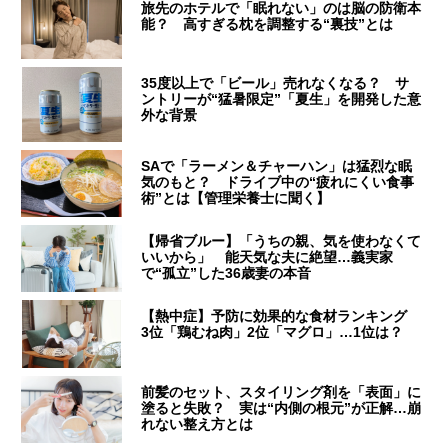
旅先のホテルで「眠れない」のは脳の防衛本
能？ 高すぎる枕を調整する“裏技”とは
35度以上で「ビール」売れなくなる？ サ
ントリーが“猛暑限定”「夏生」を開発した意
外な背景
SAで「ラーメン＆チャーハン」は猛烈な眠
気のもと？ ドライブ中の“疲れにくい食事
術”とは【管理栄養士に聞く】
【帰省ブルー】「うちの親、気を使わなくて
いいから」 能天気な夫に絶望…義実家
で“孤立”した36歳妻の本音
【熱中症】予防に効果的な食材ランキング
3位「鶏むね肉」2位「マグロ」…1位は？
前髪のセット、スタイリング剤を「表面」に
塗ると失敗？ 実は“内側の根元”が正解…崩
れない整え方とは