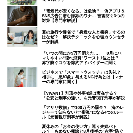
「電気代が安くなる」は危険？ 偽アプリ＆
SNS広告に潜む詐欺のワナ… 被害防ぐ3つの
対策【専門家解説】
夏の旅行や帰省で「身近な人と衝突」するの
はなぜ？ 解決テクニックを心理カウンセラ
ーが解説
「いつの間にか5万円消えた…」 8月にハ
マりやすい“隠れ浪費”ワースト1位とは？
赤字防ぐコツを節約アドバイザーに聞く
ビジネスで「スマートウォッチ」は失礼？
相手に「悪印象」与えるNG行為とは【マナ
ーの専門家に聞く】
【VIVANT】別班や外事4課は実在する？
「公安と刑事の違い」を元警視庁刑事が解説
「アサリ数個」で100万円の罰金？ 海のレ
ジャーで知らないと“密漁”になる4つのルー
ル【元警視庁刑事が解説】
夏休みの「お金の使い方」巡り夫婦バト
ル？ もめない秘訣と8月後半の“赤字”防ぐ