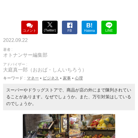
B!
(Twitter)
コメント
FB
Hatena
LINE
2022.09.22
著者 :
オトナンサー編集部
アドバイザー :
大庭真一郎（おおば・しんいちろう）
キーワード :
マネー
•
ビジネス
•
家事
•
心理
スーパーやドラッグストアで、商品が店の外にまで陳列されてい
ることがあります。なぜでしょうか。また、万引対策はしている
のでしょうか。