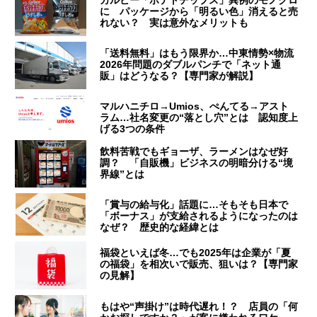
に パッケージから「明るい色」消えると売
れない？ 実は意外なメリットも
「送料無料」はもう限界か…中東情勢×物流
2026年問題のダブルパンチで「ネット通
販」はどうなる？【専門家が解説】
マルハニチロ→Umios、ぺんてる→アスト
ラム…社名変更の“落とし穴”とは 認知度上
げる3つの条件
飲料苦戦でもギョーザ、ラーメンはなぜ好
調？ 「自販機」ビジネスの明暗分ける“境
界線”とは
「賞与の給与化」話題に…そもそも日本で
「ボーナス」が支給されるようになったのは
なぜ？ 歴史的な経緯とは
福袋といえば冬…でも2025年は企業が「夏
の福袋」を相次いで販売、狙いは？【専門家
の見解】
もはや“声掛け”は時代遅れ！？ 店員の「何