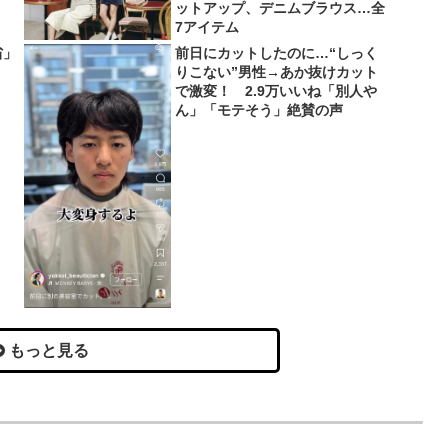
ットアップ、デニムブラウス…全
7アイテム
省」
前日にカットしたのに…“しっく
りこない”男性→あか抜けカット
で激変！ 2.9万いいね「別人や
ん」「モテそう」絶賛の声
もっと見る