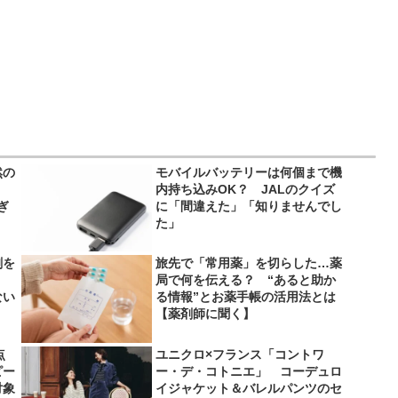
然の
モバイルバッテリーは何個まで機
内持ち込みOK？ JALのクイズ
ぎ
に「間違えた」「知りませんでし
た」
剤を
旅先で「常用薬」を切らした…薬
局で何を伝える？ “あると助か
ない
る情報”とお薬手帳の活用法とは
【薬剤師に聞く】
点
ユニクロ×フランス「コントワ
ピー
ー・デ・コトニエ」 コーデュロ
対象
イジャケット＆バレルパンツのセ