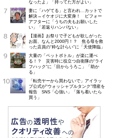
なったよ」「持ってた方がよい」
妻に「ハゲてる」と言われ…カットで
解決→イケオジに大変身！ ビフォー
アフターに「うちの夫もお願いした
い」「若返りハンパない」
【漫画】お祭りで子どもが欲しがった
お面、なんと2000円！？ 焦る母を救
った店員の“粋な計らい”に「天使降臨」
大量の「ペットボトル」が楽に運べ
る！？ 災害時に役立つ自衛隊の“ライ
フハック”に「目からうろこ」「助か
る」
「転売ヤーから買わないで」アイラッ
プ公式が“ウォッシャブルタンク”増産を
報告 SNS「心強い」「落ち着いたら
買う」