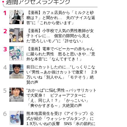
週間アクセスランキング
【漫画】カフェ店員から「ミルクと砂
糖は？」と聞かれ… 夫の“ナイスな返
答”に「これから使います」
【漫画】小学校で人気の男性教師が女
子トイレに… 個室の隙間から見え
た“恐ろしいモノ”に「許せない」
【漫画】電車でベビーカーの赤ちゃん
に蹴られた男性 怒ると思いきや…“意
外な本音”に「なんてすてき！」
前日にカットしたのに…“しっくりこな
い”男性→あか抜けカットで激変！ 2.9
万いいね「別人やん」「モテそう」絶
賛の声
“おかっぱ”に悩む男性→バッサリカット
で大変身！ ビフォーアフターに
「え、同じ人！？」「かっこいい」
「爽やかすぎる～」大絶賛の声
熊本地震発生を受け《アイラップ》公
式が紹介「ウォッシャブルタンク」に
1.9万いいねの反響 SNS「水の節約に