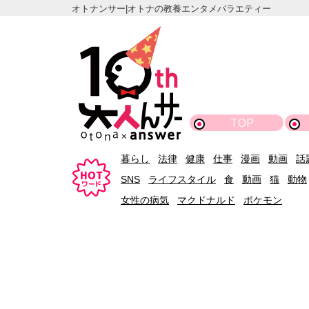
オトナンサー|オトナの教養エンタメバラエティー
TOP
暮らし
法律
健康
仕事
漫画
動画
話
SNS
ライフスタイル
食
動画
猫
動物
女性の病気
マクドナルド
ポケモン