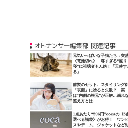
オトナンサー編集部 関連記事
元気いっぱいな子猫たち→突
《電池切れ》 尊すぎる“座り
寝”に視聴者もん絶！「天使す
る」
前髪のセット、スタイリング
「表面」に塗ると失敗？ 実
は“内側の根元”が正解…崩れ
整え方とは
1点あたり“596円”cocaの《5
選べる福袋》がお得！ ワン
スやデニム、ジャケットなど