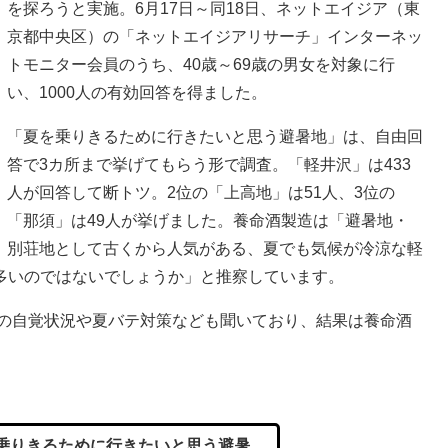
を探ろうと実施。6月17日～同18日、ネットエイジア（東
京都中央区）の「ネットエイジアリサーチ」インターネッ
トモニター会員のうち、40歳～69歳の男女を対象に行
い、1000人の有効回答を得ました。
「夏を乗りきるために行きたいと思う避暑地」は、自由回
答で3カ所まで挙げてもらう形で調査。「軽井沢」は433
人が回答して断トツ。2位の「上高地」は51人、3位の
「那須」は49人が挙げました。養命酒製造は「避暑地・
別荘地として古くから人気がある、夏でも気候が冷涼な軽
多いのではないでしょうか」と推察しています。
テの自覚状況や夏バテ対策なども聞いており、結果は養命酒
乗りきるために行きたいと思う避暑