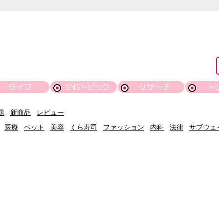
ライフ
SNSトピック
リサーチ
ト
題
新商品
レビュー
医療
ペット
美容
くら寿司
ファッション
内科
法律
サブウェ