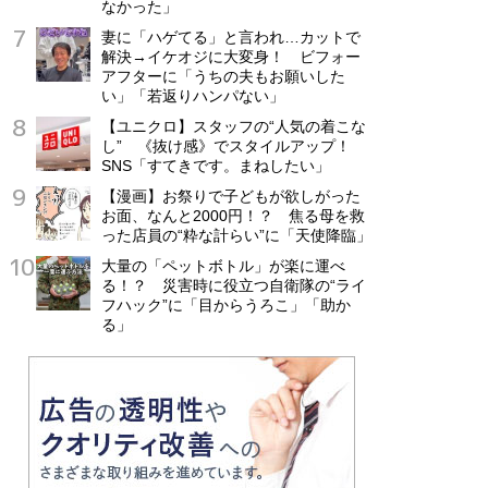
なかった」
妻に「ハゲてる」と言われ…カットで
解決→イケオジに大変身！ ビフォー
アフターに「うちの夫もお願いした
い」「若返りハンパない」
【ユニクロ】スタッフの“人気の着こな
し” 《抜け感》でスタイルアップ！
SNS「すてきです。まねしたい」
【漫画】お祭りで子どもが欲しがった
お面、なんと2000円！？ 焦る母を救
った店員の“粋な計らい”に「天使降臨」
大量の「ペットボトル」が楽に運べ
る！？ 災害時に役立つ自衛隊の“ライ
フハック”に「目からうろこ」「助か
る」