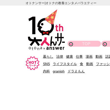
オトナンサー|オトナの教養エンタメバラエティー
TOP
暮らし
法律
健康
仕事
漫画
動画
話
SNS
ライフスタイル
食
動画
ファッシ
内科
graniph
ドラえもん