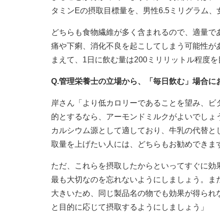
タミンEの摂取目標量を、男性6.5ミリグラム、
どちらも食物繊維が多く含まれるので、適量で
痛や下痢、消化不良を起こしてしまう可能性が
まえて、1日に飲む量は200ミリリットル程度
Q.管理栄養士の立場から、「毎日飲む」場合に
岸さん「より低カロリーであることを望み、ビ
的とするなら、アーモンドミルクがよいでしょ
カルシウム源として適しており、牛乳の代替と
取量を上げたい人には、どちらもお勧めできま
ただ、これらを摂取したからといってすぐに効
最も大切なのを忘れないようにしましょう。ま
大きいため、同じ製品名の物でも効果が得られ
と目的に応じて摂取するようにしましょう」