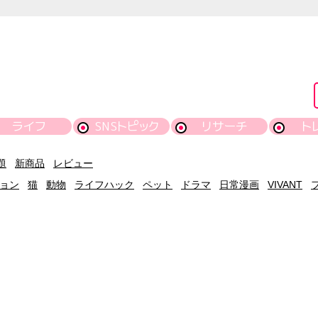
ライフ
SNSトピック
リサーチ
ト
題
新商品
レビュー
ョン
猫
動物
ライフハック
ペット
ドラマ
日常漫画
VIVANT