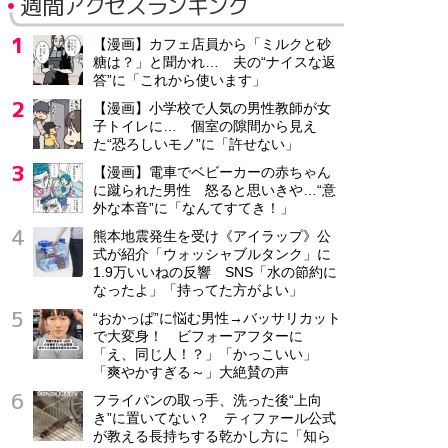
週間アクセスランキング
【漫画】カフェ店員から「ミルクと砂
糖は？」と聞かれ… 夫の“ナイスな返
答”に「これから使います」
【漫画】小学校で人気の男性教師が女
子トイレに… 個室の隙間から見え
た“恐ろしいモノ”に「許せない」
【漫画】電車でベビーカーの赤ちゃん
に蹴られた男性 怒ると思いきや…“意
外な本音”に「なんてすてき！」
熊本地震発生を受け《アイラップ》公
式が紹介「ウォッシャブルタンク」に
1.9万いいねの反響 SNS「水の節約に
なったよ」「持ってた方がよい」
“おかっぱ”に悩む男性→バッサリカット
で大変身！ ビフォーアフターに
「え、同じ人！？」「かっこいい」
「爽やかすぎる～」大絶賛の声
フライパンの取っ手、洗った後“上向
き”に置いてない？ ティファール公式
が教える長持ちする乾かし方に「知ら