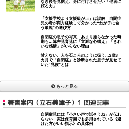
なき後を見据え、身に付けさせたい「他者に
頼る力」
「支援学校より支援級が上」は誤解 自閉症
児の母が両方経験して分かった“わが子に合
う環境”の選び方
自閉症の息子の写真、あまり撮らなかった時
期も…障害児育児に「立派な心構え」「きれ
いな感情」がいらない理由
甘えない、人を石ころのように扱う…2歳3
カ月で「自閉症」と診断された息子が見せて
いた“兆候”とは
もっと見る
著書案内（立石美津子）1 関連記事
自閉症児には「小さい声で話そうね」が伝わ
らない…実は保育園でも多用されている《避
けた方がいい指示》の具体例