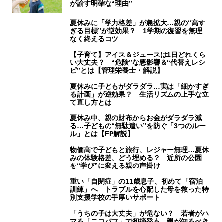
が諭す明確な“理由”
夏休みに「学力格差」が急拡大…親の“高す
ぎる目標”が逆効果？ 1学期の復習を無理
なく終えるコツ
【子育て】アイス＆ジュースは1日どれくら
い大丈夫？ “危険”な悪影響＆“代替えレシ
ピ”とは【管理栄養士・解説】
夏休みに子どもがダラダラ…実は「細かすぎ
る計画」が逆効果？ 生活リズムの上手な立
て直し方とは
夏休み中、親の財布からお金がダラダラ減
る…子どもの“無駄遣い”を防ぐ「3つのルー
ル」とは【FP解説】
物価高で子どもと旅行、レジャー無理…夏休
みの体験格差、どう埋める？ 近所の公園
を“学び”に変える親の声掛け
重い「自閉症」の11歳息子、初めて「宿泊
訓練」へ トラブルを心配した母を救った特
別支援学校の手厚いサポート
「うちの子は大丈夫」が危ない？ 若者がハ
マる「ニコパフ」で初摘発も 親が知るべき