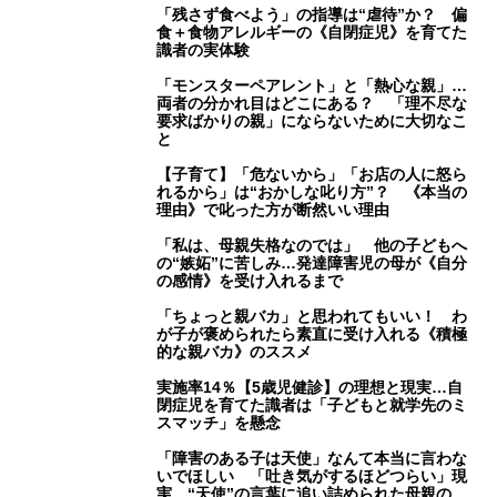
「残さず食べよう」の指導は“虐待”か？ 偏
食＋食物アレルギーの《自閉症児》を育てた
識者の実体験
「モンスターペアレント」と「熱心な親」…
両者の分かれ目はどこにある？ 「理不尽な
要求ばかりの親」にならないために大切なこ
と
【子育て】「危ないから」「お店の人に怒ら
れるから」は“おかしな叱り方”？ 《本当の
理由》で叱った方が断然いい理由
「私は、母親失格なのでは」 他の子どもへ
の“嫉妬”に苦しみ…発達障害児の母が《自分
の感情》を受け入れるまで
「ちょっと親バカ」と思われてもいい！ わ
が子が褒められたら素直に受け入れる《積極
的な親バカ》のススメ
実施率14％【5歳児健診】の理想と現実…自
閉症児を育てた識者は「子どもと就学先のミ
スマッチ」を懸念
「障害のある子は天使」なんて本当に言わな
いでほしい 「吐き気がするほどつらい」現
実…“天使”の言葉に追い詰められた母親の