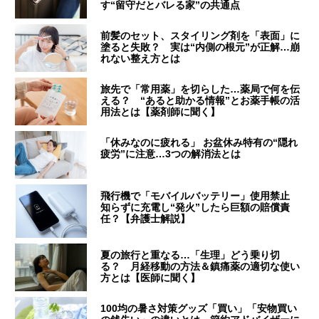
す“留守だとバレる家”の共通点
前髪のセット、スタイリング剤を「表面」に
塗ると失敗？ 実は“内側の根元”が正解…崩
れない整え方とは
旅先で「常用薬」を切らした…薬局で何を伝
える？ “あると助かる情報”とお薬手帳の活
用法とは【薬剤師に聞く】
「休みなのに疲れる」 お盆休み特有の“隠れ
疲労”に注意…3つの解消法とは
飛行機で「モバイルバッテリー」使用禁止
知らずに充電し“発火”したら巨額の賠償責
任？【弁護士解説】
夏の旅行と重なる…「生理」どう乗り切
る？ 月経移動の方法＆鎮痛薬の適切な使い
方とは【医師に聞く】
100均の暑さ対策グッズ「買い」「安物買い