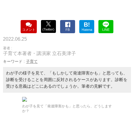
B!
(Twitter)
コメント
FB
Hatena
LINE
2022.06.25
著者 :
子育て本著者・講演家 立石美津子
キーワード :
子育て
わが子の様子を見て、「もしかして発達障害かも」と思っても、
診断を受けることを周囲に反対されるケースがあります。診断を
受ける意義はどこにあるのでしょうか。筆者の見解です。
わが子を見て「発達障害かも」と思ったら、どうします
か？