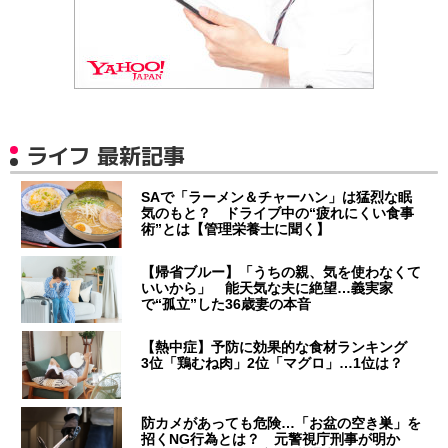
ライフ 最新記事
SAで「ラーメン＆チャーハン」は猛烈な眠
気のもと？ ドライブ中の“疲れにくい食事
術”とは【管理栄養士に聞く】
【帰省ブルー】「うちの親、気を使わなくて
いいから」 能天気な夫に絶望…義実家
で“孤立”した36歳妻の本音
【熱中症】予防に効果的な食材ランキング
3位「鶏むね肉」2位「マグロ」…1位は？
防カメがあっても危険…「お盆の空き巣」を
招くNG行為とは？ 元警視庁刑事が明か