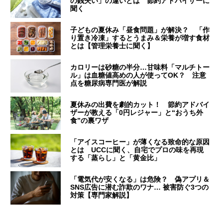
の銭失い」の違いとは 節約アドバイザーに
聞く
子どもの夏休み「昼食問題」が解決？ 「作
り置き冷凍」するとうまみ＆栄養が増す食材
とは【管理栄養士に聞く】
カロリーは砂糖の半分…甘味料「マルチトー
ル」は血糖値高めの人が使ってOK？ 注意
点を糖尿病専門医が解説
夏休みの出費を劇的カット！ 節約アドバイ
ザーが教える「0円レジャー」と“おうち外
食”の裏ワザ
「アイスコーヒー」が薄くなる致命的な原因
とは UCCに聞く、自宅でプロの味を再現
する「蒸らし」と「黄金比」
「電気代が安くなる」は危険？ 偽アプリ＆
SNS広告に潜む詐欺のワナ… 被害防ぐ3つの
対策【専門家解説】