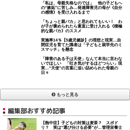
「私は、母親失格なのでは」 他の子どもへ
の“嫉妬”に苦しみ…発達障害児の母が《自分
の感情》を受け入れるまで
「ちょっと親バカ」と思われてもいい！ わ
が子が褒められたら素直に受け入れる《積極
的な親バカ》のススメ
実施率14％【5歳児健診】の理想と現実…自
閉症児を育てた識者は「子どもと就学先のミ
スマッチ」を懸念
「障害のある子は天使」なんて本当に言わな
いでほしい 「吐き気がするほどつらい」現
実…“天使”の言葉に追い詰められた母親の
日々
もっと見る
編集部おすすめ記事
【熱中症】子どもの対策は麦茶？ スポド
リ？ 実は“選び分ける必要”が…管理栄養士