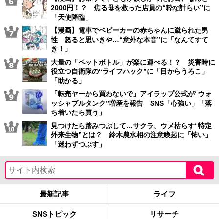
2000円！？ 焦る母を救った店員の“粋な計らい”に
「天使降臨」
【漫画】電車でベビーカーの赤ちゃんに蹴られた男
性 怒ると思いきや…“意外な本音”に「なんてすて
き！」
大量の「ペットボトル」が楽に運べる！？ 災害時に
役立つ自衛隊の“ライフハック”に「目からうろこ」
「助かる」
「転売ヤーから買わないで」アイラップ公式が“ウォ
ッシャブルタンク”増産を報告 SNS「心強い」「落
ち着いたら買う」
見つけたら踏みつぶして…サクラ、ウメ枯らす“特定
外来生物”とは？ 鈴木農水相の注意喚起に「怖い」
「迷わずつぶす」
最新記事
ライフ
SNSトピック
リサーチ