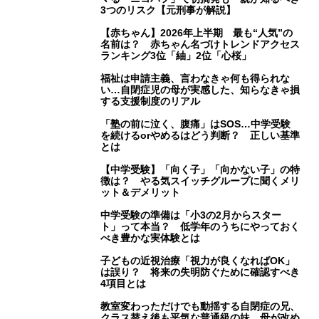
3つのリスク【元刑事が解説】
【赤ちゃん】2026年上半期 最も“人気”の
名前は？ 赤ちゃん名づけトレンドアクセス
ランキング3位「紬」2位「心桜」
福祉は申請主義、言わなきゃ何も得られな
い…自閉症児の母が実感した、知らなきゃ損
する支援制度のリアル
「塾の前に泣く、腹痛」はSOS…中学受験
を続けるorやめるはどう判断？ 正しい基準
とは
【中学受験】「向く子」「向かない子」の特
徴は？ やる気スイッチグループに聞くメリ
ット＆デメリット
中学受験の準備は「小3の2月からスター
ト」って本当？ 低学年のうちにやっておく
べき豊かな実体験とは
子どもの近視治療「視力が良くなればOK」
は誤り？ 将来の失明防ぐために確認すべき
4項目とは
教室変わっただけでも動揺する自閉症の兄、
クラス替え後も平気な普通級の妹…母が改め