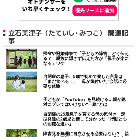
立石美津子（たていし・みつこ） 関連記
事
帰省や冠婚葬祭で「子どもの障害」どう伝え
る？ 親族に隠さず伝えた方が「親子が楽に
なる」ワケ
自閉症の息子、5歳で初めて発した言葉は
「まだ食べる！」 母が気付いた“会話に必
要な体験”
子どもが「YouTube」を見続ける…親が絶
対にブレてはいけない“一線”とは
自閉症の25歳息子を育てる母の気付き 定
型発達の2歳児と接して分かった「行動と心
の明確な違い」
障害児を無理に自立させる必要はない？ 親