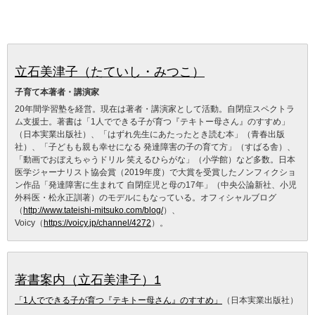
立石美津子（たていし・みつこ）
子育て本著者・講演家
20年間学習塾を経営。現在は著者・講演家として活動。自閉症スペクトラ
ム支援士。著書は「1人でできる子が育つ『テキトー母さん』のすすめ」
（日本実業出版社）、「はずれ先生にあたったとき読む本」（青春出版
社）、「子どもも親も幸せになる 発達障害の子の育て方」（すばる舎）、
「動画でおぼえちゃうドリル 笑えるひらがな」（小学館）など多数。日本
医学ジャーナリスト協会賞（2019年度）で大賞を受賞したノンフィクショ
ン作品「発達障害に生まれて 自閉症児と母の17年」（中央公論新社、小児
外科医・松永正訓著）のモデルにもなっている。オフィシャルブログ
（
http://www.tateishi-mitsuko.com/blog/
）、
Voicy（
https://voicy.jp/channel/4272
）。
著書案内（立石美津子）1
「1人でできる子が育つ『テキトー母さん』のすすめ」
（日本実業出版社）