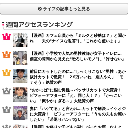
ライフの記事もっと見る
週間アクセスランキング
【漫画】カフェ店員から「ミルクと砂糖は？」と聞か
れ… 夫の“ナイスな返答”に「これから使います」
【漫画】小学校で人気の男性教師が女子トイレに…
個室の隙間から見えた“恐ろしいモノ”に「許せない」
前日にカットしたのに…“しっくりこない”男性→あか
抜けカットで激変！ 2.9万いいね「別人やん」「モ
テそう」絶賛の声
“おかっぱ”に悩む男性→バッサリカットで大変身！
ビフォーアフターに「え、同じ人！？」「かっこい
い」「爽やかすぎる～」大絶賛の声
妻に「ハゲてる」と言われ…カットで解決→イケオジ
に大変身！ ビフォーアフターに「うちの夫もお願い
したい」「若返りハンパない」
【漫画】お祭りで子どもが欲しがったお面、なんと