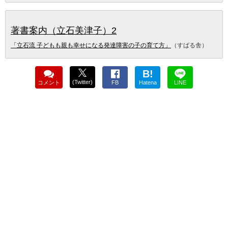
著書案内（立石美津子）2
「立石流 子どもも親も幸せになる発達障害の子の育て方」
（すばる舎）
B!
(Twitter)
コメント
FB
Hatena
LINE