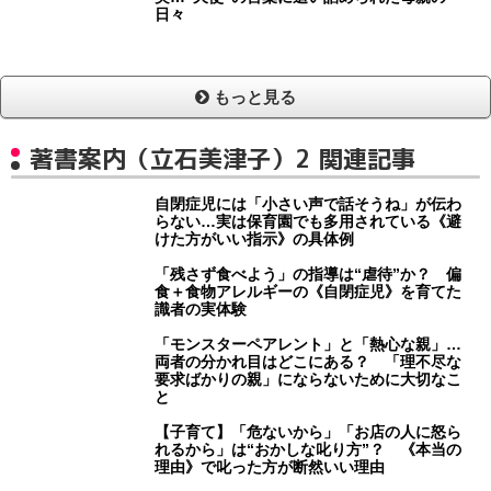
日々
もっと見る
著書案内（立石美津子）2 関連記事
自閉症児には「小さい声で話そうね」が伝わ
らない…実は保育園でも多用されている《避
けた方がいい指示》の具体例
「残さず食べよう」の指導は“虐待”か？ 偏
食＋食物アレルギーの《自閉症児》を育てた
識者の実体験
「モンスターペアレント」と「熱心な親」…
両者の分かれ目はどこにある？ 「理不尽な
要求ばかりの親」にならないために大切なこ
と
【子育て】「危ないから」「お店の人に怒ら
れるから」は“おかしな叱り方”？ 《本当の
理由》で叱った方が断然いい理由