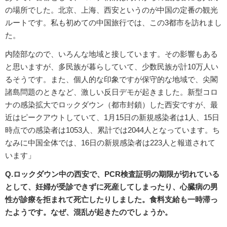
の場所でした。北京、上海、西安というのが中国の定番の観光
ルートです。私も初めての中国旅行では、この3都市を訪れまし
た。
内陸部なので、いろんな地域と接しています。その影響もある
と思いますが、多民族が暮らしていて、少数民族が計10万人い
るそうです。また、個人的な印象ですが保守的な地域で、尖閣
諸島問題のときなど、激しい反日デモが起きました。新型コロ
ナの感染拡大でロックダウン（都市封鎖）した西安ですが、最
近はピークアウトしていて、1月15日の新規感染者は1人、15日
時点での感染者は1053人、累計では2044人となっています。ち
なみに中国全体では、16日の新規感染者は223人と報道されて
います」
Q.ロックダウン中の西安で、PCR検査証明の期限が切れている
として、妊婦が受診できずに死産してしまったり、心臓病の男
性が診療を拒まれて死亡したりしました。食料支給も一時滞っ
たようです。なぜ、混乱が起きたのでしょうか。