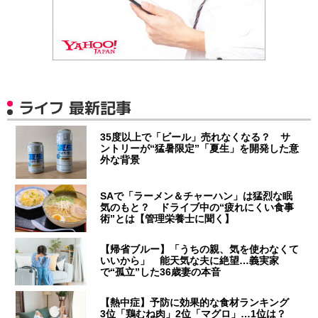
ライフ 最新記事
35度以上で「ビール」売れなくなる？ サ
ントリーが“猛暑限定”「夏生」を開発した意
外な背景
SAで「ラーメン＆チャーハン」は猛烈な眠
気のもと？ ドライブ中の“疲れにくい食事
術”とは【管理栄養士に聞く】
【帰省ブルー】「うちの親、気を使わなくて
いいから」 能天気な夫に絶望…義実家
で“孤立”した36歳妻の本音
【熱中症】予防に効果的な食材ランキング
3位「鶏むね肉」2位「マグロ」…1位は？