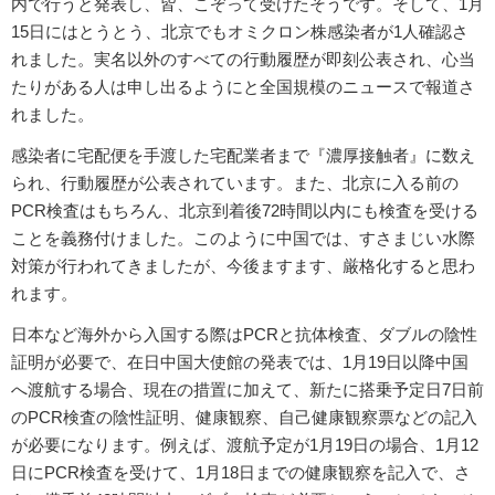
内で行うと発表し、皆、こぞって受けたそうです。そして、1月
15日にはとうとう、北京でもオミクロン株感染者が1人確認さ
れました。実名以外のすべての行動履歴が即刻公表され、心当
たりがある人は申し出るようにと全国規模のニュースで報道さ
れました。
感染者に宅配便を手渡した宅配業者まで『濃厚接触者』に数え
られ、行動履歴が公表されています。また、北京に入る前の
PCR検査はもちろん、北京到着後72時間以内にも検査を受ける
ことを義務付けました。このように中国では、すさまじい水際
対策が行われてきましたが、今後ますます、厳格化すると思わ
れます。
日本など海外から入国する際はPCRと抗体検査、ダブルの陰性
証明が必要で、在日中国大使館の発表では、1月19日以降中国
へ渡航する場合、現在の措置に加えて、新たに搭乗予定日7日前
のPCR検査の陰性証明、健康観察、自己健康観察票などの記入
が必要になります。例えば、渡航予定が1月19日の場合、1月12
日にPCR検査を受けて、1月18日までの健康観察を記入で、さ