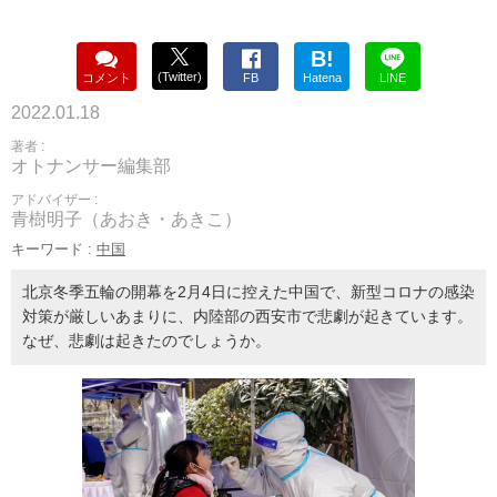
B!
(Twitter)
コメント
FB
Hatena
LINE
2022.01.18
著者 :
オトナンサー編集部
アドバイザー :
青樹明子（あおき・あきこ）
キーワード :
中国
北京冬季五輪の開幕を2月4日に控えた中国で、新型コロナの感染
対策が厳しいあまりに、内陸部の西安市で悲劇が起きています。
なぜ、悲劇は起きたのでしょうか。