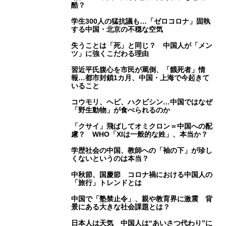
酷？
学生300人の猛抗議も…「ゼロコロナ」固執
する中国・北京の不穏な空気
失うことは「死」と同じ？ 中国人が「メン
ツ」に強くこだわる理由
習近平氏腹心を市民が罵倒、「餓死者」情
報…都市封鎖1カ月、中国・上海で今起きて
いること
コウモリ、ヘビ、ハクビシン…中国ではなぜ
「野生動物」が食べられるのか
「クサイ」飛ばしてオミクロン＝中国への配
慮？ WHO「XIは一般的な姓」、本当か？
学歴社会の中国、教師への「袖の下」が珍し
くないというのは本当？
中秋節、国慶節 コロナ禍における中国人の
「旅行」トレンドとは
中国で「塾禁止令」、親や教育界に激震 背
景にある大きな社会課題とは？
日本人は天気 中国人は“あいさつ代わり”に