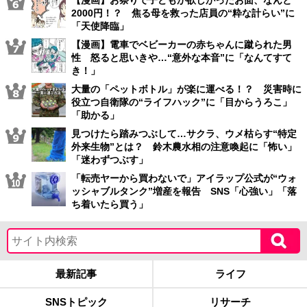
【漫画】お祭りで子どもが欲しがったお面、なんと
2000円！？ 焦る母を救った店員の“粋な計らい”に
「天使降臨」
【漫画】電車でベビーカーの赤ちゃんに蹴られた男
性 怒ると思いきや…“意外な本音”に「なんてすて
き！」
大量の「ペットボトル」が楽に運べる！？ 災害時に
役立つ自衛隊の“ライフハック”に「目からうろこ」
「助かる」
見つけたら踏みつぶして…サクラ、ウメ枯らす“特定
外来生物”とは？ 鈴木農水相の注意喚起に「怖い」
「迷わずつぶす」
「転売ヤーから買わないで」アイラップ公式が“ウォ
ッシャブルタンク”増産を報告 SNS「心強い」「落
ち着いたら買う」
最新記事
ライフ
SNSトピック
リサーチ