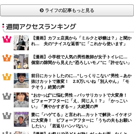
ライフの記事もっと見る
週間アクセスランキング
【漫画】カフェ店員から「ミルクと砂糖は？」と聞か
れ… 夫の“ナイスな返答”に「これから使います」
【漫画】小学校で人気の男性教師が女子トイレに…
個室の隙間から見えた“恐ろしいモノ”に「許せない」
前日にカットしたのに…“しっくりこない”男性→あか
抜けカットで激変！ 2.9万いいね「別人やん」「モ
テそう」絶賛の声
“おかっぱ”に悩む男性→バッサリカットで大変身！
ビフォーアフターに「え、同じ人！？」「かっこい
い」「爽やかすぎる～」大絶賛の声
妻に「ハゲてる」と言われ…カットで解決→イケオジ
に大変身！ ビフォーアフターに「うちの夫もお願い
したい」「若返りハンパない」