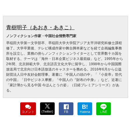
青樹明子（あおき・あきこ）
ノンフィクション作家・中国社会情勢専門家
早稲田大学第一文学部卒、早稲田大学大学院アジア太平洋研究科修士課程
修了。大学卒業後、テレビ構成作家や舞台脚本家などを経て企画編集事務
所を設立し、業務の傍らノンフィクションライターとして世界数十カ国を
取材する。テーマは「海外・日本企業ビジネス最前線」など。1995年から
2年間、北京師範大学、北京語言文化大学に留学し、1998年から中国国際
放送局で北京向け日本語放送のキャスターを務める。2016年6月から公益
財団法人日中友好会館理事。著書に「中国人の頭の中」「『小皇帝』世代
の中国」「日中ビジネス摩擦」「中国人の『財布の中身』」など。近著に
「家計簿から見る中国 今ほんとうの姿」（日経プレミアシリーズ）があ
る。
B!
(Twitter)
コメント
FB
Hatena
LINE