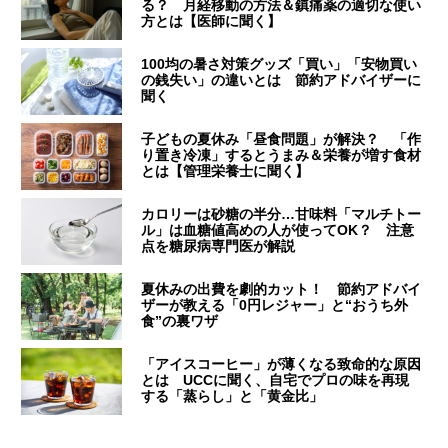
る？ 月経移動の方法＆鎮痛薬の適切な使い
方とは【医師に聞く】
100均の暑さ対策グッズ「買い」「安物買い
の銭失い」の違いとは 節約アドバイザーに
聞く
子どもの夏休み「昼食問題」が解決？ 「作
り置き冷凍」するとうまみ＆栄養が増す食材
とは【管理栄養士に聞く】
カロリーは砂糖の半分…甘味料「マルチトー
ル」は血糖値高めの人が使ってOK？ 注意
点を糖尿病専門医が解説
夏休みの出費を劇的カット！ 節約アドバイ
ザーが教える「0円レジャー」と“おうち外
食”の裏ワザ
「アイスコーヒー」が薄くなる致命的な原因
とは UCCに聞く、自宅でプロの味を再現
する「蒸らし」と「黄金比」