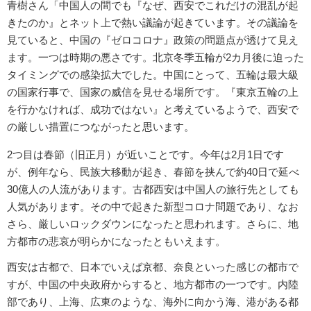
青樹さん「中国人の間でも『なぜ、西安でこれだけの混乱が起
きたのか』とネット上で熱い議論が起きています。その議論を
見ていると、中国の『ゼロコロナ』政策の問題点が透けて見え
ます。一つは時期の悪さです。北京冬季五輪が2カ月後に迫った
タイミングでの感染拡大でした。中国にとって、五輪は最大級
の国家行事で、国家の威信を見せる場所です。『東京五輪の上
を行かなければ、成功ではない』と考えているようで、西安で
の厳しい措置につながったと思います。
2つ目は春節（旧正月）が近いことです。今年は2月1日です
が、例年なら、民族大移動が起き、春節を挟んで約40日で延べ
30億人の人流があります。古都西安は中国人の旅行先としても
人気があります。その中で起きた新型コロナ問題であり、なお
さら、厳しいロックダウンになったと思われます。さらに、地
方都市の悲哀が明らかになったともいえます。
西安は古都で、日本でいえば京都、奈良といった感じの都市で
すが、中国の中央政府からすると、地方都市の一つです。内陸
部であり、上海、広東のような、海外に向かう海、港がある都