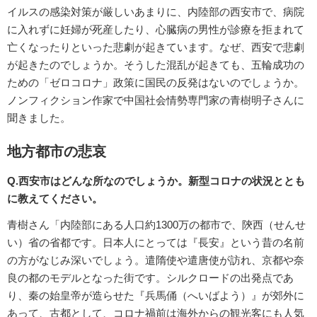
イルスの感染対策が厳しいあまりに、内陸部の西安市で、病院
に入れずに妊婦が死産したり、心臓病の男性が診療を拒まれて
亡くなったりといった悲劇が起きています。なぜ、西安で悲劇
が起きたのでしょうか。そうした混乱が起きても、五輪成功の
ための「ゼロコロナ」政策に国民の反発はないのでしょうか。
ノンフィクション作家で中国社会情勢専門家の青樹明子さんに
聞きました。
地方都市の悲哀
Q.西安市はどんな所なのでしょうか。新型コロナの状況ととも
に教えてください。
青樹さん「内陸部にある人口約1300万の都市で、陝西（せんせ
い）省の省都です。日本人にとっては『長安』という昔の名前
の方がなじみ深いでしょう。遣隋使や遣唐使が訪れ、京都や奈
良の都のモデルとなった街です。シルクロードの出発点であ
り、秦の始皇帝が造らせた『兵馬俑（へいばよう）』が郊外に
あって、古都として、コロナ禍前は海外からの観光客にも人気