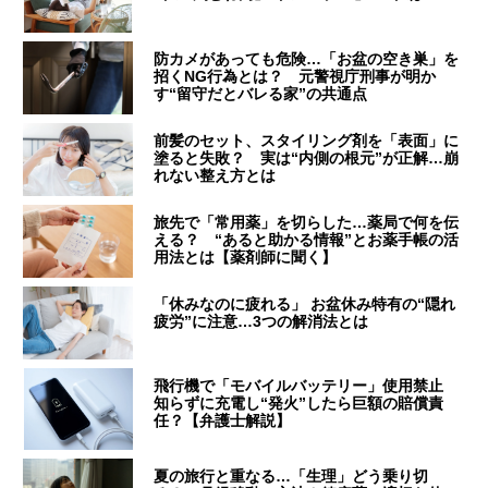
防カメがあっても危険…「お盆の空き巣」を
招くNG行為とは？ 元警視庁刑事が明か
す“留守だとバレる家”の共通点
前髪のセット、スタイリング剤を「表面」に
塗ると失敗？ 実は“内側の根元”が正解…崩
れない整え方とは
旅先で「常用薬」を切らした…薬局で何を伝
える？ “あると助かる情報”とお薬手帳の活
用法とは【薬剤師に聞く】
「休みなのに疲れる」 お盆休み特有の“隠れ
疲労”に注意…3つの解消法とは
飛行機で「モバイルバッテリー」使用禁止
知らずに充電し“発火”したら巨額の賠償責
任？【弁護士解説】
夏の旅行と重なる…「生理」どう乗り切