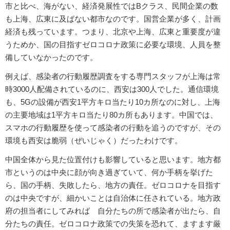
市と比べ、海がない、経済発展性ではBクラス、民間企業の数
も上海、広東に及ばない都市なのです。国営企業が多く、計画
経済も残っています。つまり、北京や上海、広東と重要度が違
うためか、国の目指すゼロコロナ政策に必要な環境、人員を整
備していなかったのです。
例えば、感染者の行動履歴調査をする専門スタッフが上海は常
時3000人配備されているのに、西安は300人でした。通信環境
も、5Gの設備が西安1平方キロ当たり10カ所なのに対し、上海
の主要地域は1平方キロ当たり80カ所もあります。中国では、
スマホの行動履歴を使って感染者の行動を追うのですが、その
環境も西安は脆弱（ぜいじゃく）だったわけです。
中国全体から見た位置付けも影響していると思います。地方都
市というのは中央に顔が向き過ぎていて、何か手柄を挙げた
ら、国の手柄、失敗したら、地方の責任。ゼロコロナを目指す
のは中央ですが、細かいことは自治体に任されている。地方政
府の担当者にしてみれば 自分たちの所で感染者が出たら、自
分たちの責任。ゼロコロナ政策での失策を恐れて、ますます厳