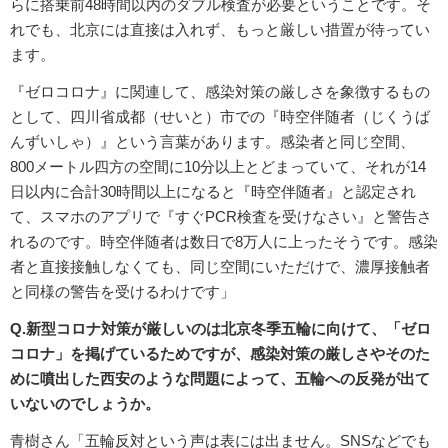
らに搭乗前48時間以内のダブル検査が必要ということです。そ
れでも、北京には直接は入れず、もっと厳しい措置が待ってい
ます。
『ゼロコロナ』に関連して、感染対策の厳しさを象徴するもの
として、四川省成都（せいと）市での『時空伴随者（じくうば
んずいしゃ）』という言葉があります。感染者と同じ空間、
800メートル四方の空間に10分以上とどまっていて、それが14
日以内に合計30時間以上になると『時空伴随者』と認定され
て、スマホのアプリで『すぐPCR検査を受けなさい』と警告さ
れるのです。時空伴随者は数日で8万人に上ったそうです。感染
者と直接接触しなくても、同じ空間にいただけで、濃厚接触者
と同様の警告を受けるわけです」
Q.新型コロナ対策が厳しいのは北京冬季五輪に向けて、「ゼロ
コロナ」を掲げているためですが、感染対策の厳しさやそのた
めに噴出した西安のような問題によって、五輪への反発が出て
いないのでしょうか。
青樹さん「五輪反対という声は表には出ません。SNSなどでも