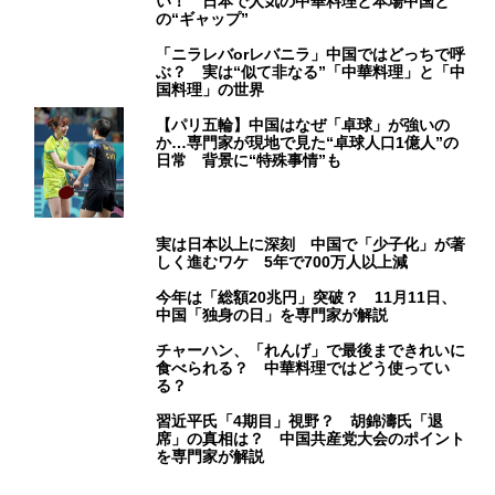
い！ 日本で人気の中華料理と本場中国と
の“ギャップ”
「ニラレバorレバニラ」中国ではどっちで呼
ぶ？ 実は“似て非なる”「中華料理」と「中
国料理」の世界
【パリ五輪】中国はなぜ「卓球」が強いの
か…専門家が現地で見た“卓球人口1億人”の
日常 背景に“特殊事情”も
実は日本以上に深刻 中国で「少子化」が著
しく進むワケ 5年で700万人以上減
今年は「総額20兆円」突破？ 11月11日、
中国「独身の日」を専門家が解説
チャーハン、「れんげ」で最後まできれいに
食べられる？ 中華料理ではどう使ってい
る？
習近平氏「4期目」視野？ 胡錦濤氏「退
席」の真相は？ 中国共産党大会のポイント
を専門家が解説