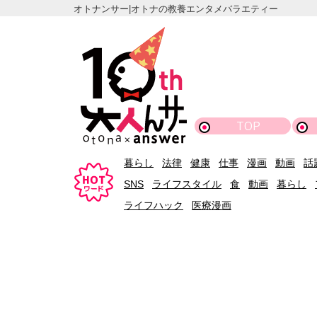
オトナンサー|オトナの教養エンタメバラエティー
TOP
暮らし
法律
健康
仕事
漫画
動画
話
SNS
ライフスタイル
食
動画
暮らし
ライフハック
医療漫画