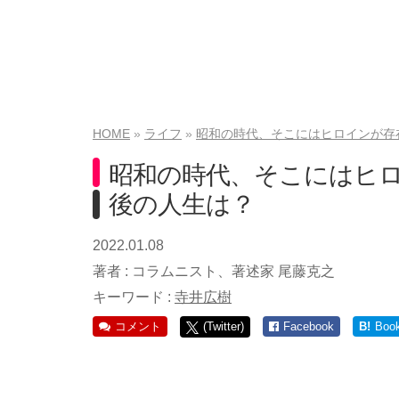
HOME
ライフ
昭和の時代、そこにはヒロインが存
昭和の時代、そこにはヒ
後の人生は？
2022.01.08
著者 :
コラムニスト、著述家 尾藤克之
キーワード :
寺井広樹
コメント
(Twitter)
Facebook
B!
Boo