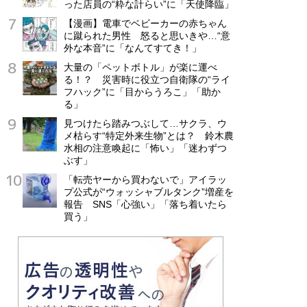
った店員の“粋な計らい”に「天使降臨」
【漫画】電車でベビーカーの赤ちゃん
に蹴られた男性 怒ると思いきや…“意
外な本音”に「なんてすてき！」
大量の「ペットボトル」が楽に運べ
る！？ 災害時に役立つ自衛隊の“ライ
フハック”に「目からうろこ」「助か
る」
見つけたら踏みつぶして…サクラ、ウ
メ枯らす“特定外来生物”とは？ 鈴木農
水相の注意喚起に「怖い」「迷わずつ
ぶす」
「転売ヤーから買わないで」アイラッ
プ公式が“ウォッシャブルタンク”増産を
報告 SNS「心強い」「落ち着いたら
買う」