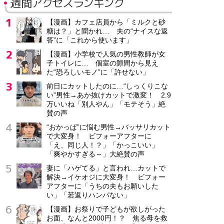
週間アクセスランキング
【漫画】カフェ店員から「ミルクと砂
糖は？」と聞かれ… 夫の“ナイスな返
答”に「これから使います」
【漫画】小学校で人気の男性教師が女
子トイレに… 個室の隙間から見え
た“恐ろしいモノ”に「許せない」
前日にカットしたのに…“しっくりこな
い”男性→あか抜けカットで激変！ 2.9
万いいね「別人やん」「モテそう」絶
賛の声
“おかっぱ”に悩む男性→バッサリカット
で大変身！ ビフォーアフターに
「え、同じ人！？」「かっこいい」
「爽やかすぎる～」大絶賛の声
妻に「ハゲてる」と言われ…カットで
解決→イケオジに大変身！ ビフォー
アフターに「うちの夫もお願いした
い」「若返りハンパない」
【漫画】お祭りで子どもが欲しがった
お面、なんと2000円！？ 焦る母を救