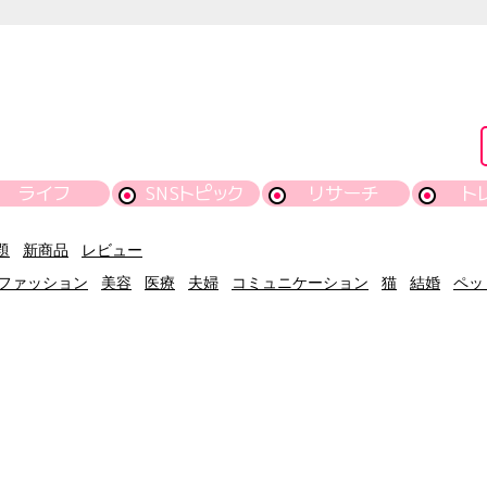
ライフ
SNSトピック
リサーチ
ト
題
新商品
レビュー
ファッション
美容
医療
夫婦
コミュニケーション
猫
結婚
ペッ