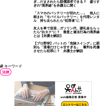
ぎ…だまされたら賠償請求できる？ 盛りす
ぎの“境界線”を弁護士に聞く
「スマホのバッテリーが切れた…」 他人に
頼まれ「モバイルバッテリー」を代理レンタ
ル 持ち去られたら“犯罪者”に？
友人を車で送迎…ガソリン代、謝礼金もらっ
たら“白タク”に？ 善意と違法行為の境界線
とは【弁護士解説】
【プロ野球】バットの「危険スイング」に罰
則も「退場だけじゃ甘すぎる」 審判を死傷
させたら犯罪に？ 弁護士が解説
キーワード
法律