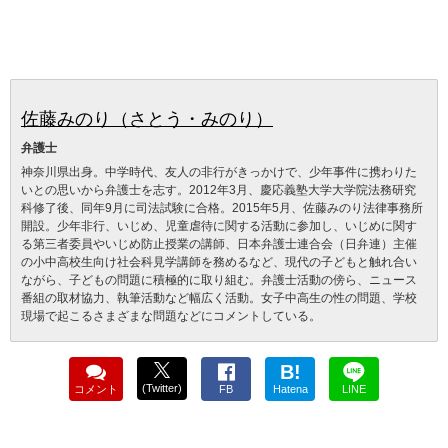
佐藤みのり（さとう・みのり）
弁護士
神奈川県出身。中学時代、友人の非行がきっかけで、少年事件に携わりた
いとの思いから弁護士を志す。2012年3月、慶応義塾大学大学院法務研究
科修了後、同年9月に司法試験に合格。2015年5月、佐藤みのり法律事務所
開設。少年非行、いじめ、児童虐待に関する活動に参加し、いじめに関す
る第三者委員やいじめ防止授業の講師、日本弁護士連合会（日弁連）主催
の小中高校生向け社会科見学講師を務めるなど、現代の子どもと触れ合い
ながら、子どもの問題に積極的に取り組む。弁護士活動の傍ら、ニュース
番組の取材協力、執筆活動など幅広く活動。女子中高生の性の問題、学校
現場で起こるさまざまな問題などにコメントしている。
B!
(Twitter)
コメント
FB
Hatena
LINE