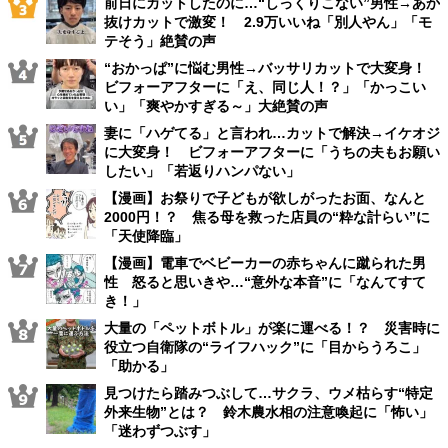
前日にカットしたのに…“しっくりこない”男性→あか
抜けカットで激変！ 2.9万いいね「別人やん」「モ
テそう」絶賛の声
“おかっぱ”に悩む男性→バッサリカットで大変身！
ビフォーアフターに「え、同じ人！？」「かっこい
い」「爽やかすぎる～」大絶賛の声
妻に「ハゲてる」と言われ…カットで解決→イケオジ
に大変身！ ビフォーアフターに「うちの夫もお願い
したい」「若返りハンパない」
【漫画】お祭りで子どもが欲しがったお面、なんと
2000円！？ 焦る母を救った店員の“粋な計らい”に
「天使降臨」
【漫画】電車でベビーカーの赤ちゃんに蹴られた男
性 怒ると思いきや…“意外な本音”に「なんてすて
き！」
大量の「ペットボトル」が楽に運べる！？ 災害時に
役立つ自衛隊の“ライフハック”に「目からうろこ」
「助かる」
見つけたら踏みつぶして…サクラ、ウメ枯らす“特定
外来生物”とは？ 鈴木農水相の注意喚起に「怖い」
「迷わずつぶす」