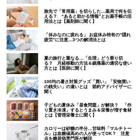
旅先で「常用薬」を切らした…薬局で何を伝
える？ “あると助かる情報”とお薬手帳の活
用法とは【薬剤師に聞く】
「休みなのに疲れる」 お盆休み特有の“隠れ
疲労”に注意…3つの解消法とは
夏の旅行と重なる…「生理」どう乗り切
る？ 月経移動の方法＆鎮痛薬の適切な使い
方とは【医師に聞く】
100均の暑さ対策グッズ「買い」「安物買い
の銭失い」の違いとは 節約アドバイザーに
聞く
子どもの夏休み「昼食問題」が解決？ 「作
り置き冷凍」するとうまみ＆栄養が増す食材
とは【管理栄養士に聞く】
カロリーは砂糖の半分…甘味料「マルチトー
ル」は血糖値高めの人が使ってOK？ 注意
点を糖尿病専門医が解説