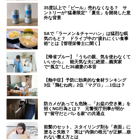
35度以上で「ビール」売れなくなる？ サ
ントリーが“猛暑限定”「夏生」を開発した意
外な背景
SAで「ラーメン＆チャーハン」は猛烈な眠
気のもと？ ドライブ中の“疲れにくい食事
術”とは【管理栄養士に聞く】
【帰省ブルー】「うちの親、気を使わなくて
いいから」 能天気な夫に絶望…義実家
で“孤立”した36歳妻の本音
【熱中症】予防に効果的な食材ランキング
3位「鶏むね肉」2位「マグロ」…1位は？
防カメがあっても危険…「お盆の空き巣」を
招くNG行為とは？ 元警視庁刑事が明か
す“留守だとバレる家”の共通点
前髪のセット、スタイリング剤を「表面」に
塗ると失敗？ 実は“内側の根元”が正解…崩
れない整え方とは