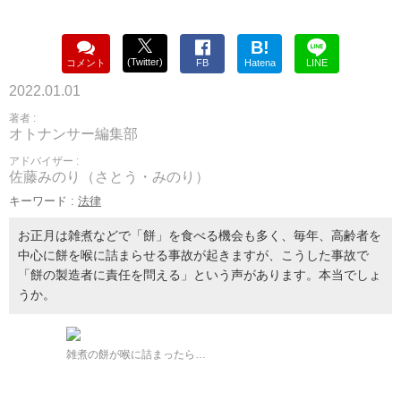
B!
(Twitter)
コメント
FB
Hatena
LINE
2022.01.01
著者 :
オトナンサー編集部
アドバイザー :
佐藤みのり（さとう・みのり）
キーワード :
法律
お正月は雑煮などで「餅」を食べる機会も多く、毎年、高齢者を
中心に餅を喉に詰まらせる事故が起きますが、こうした事故で
「餅の製造者に責任を問える」という声があります。本当でしょ
うか。
雑煮の餅が喉に詰まったら…