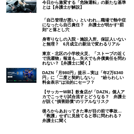
今日から激変する「危険運転」の新たな基準
とは【弁護士が解説】
「自己管理が悪い」といわれ…職場で熱中症
になったら自己責任？ 弁護士が明かす“罰
則”と落とし穴
身寄りなしの入院・施設入所、保証人いない
と無理？ 6月成立の新法で変わるリアル
東京・北区の小学校火災、「ストーブの近く
で洗濯物」報道も…失火でも弁償責任を問わ
れない？【弁護士に聞く】
DAZN「月980円」提示→実は「年2万6340
円」に「二度と契約しない」 “紛らわしい
料金表示”は法的にセーフ？
【サッカーW杯】飲食店が「DAZN」個人ア
カでこっそり試合流すとどうなる？ 弁護士
が説く“損害賠償”のリアルなリスク
後ろからあおってきた車が目の前で事故…
「救護」せずに見捨てると罪に問われる？
弁護士に聞く