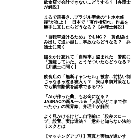
飲食店で会計できない…どうする？【弁護士
が解説】
まるで落書き…ブラジル聖像の“トホホ修
復”が炎上！ 日本で「著作権切れ」作品を
勝手に直したらどうなる？【弁理士解説】
「自転車避けるため」でもNG？ 黄色線は
み出して追い越し…事故ならどうなる？ 弁
護士に聞く
鍵をかけ忘れて「自転車」盗まれた…警察に
「施錠していた」とうそついたらどうなる？
【弁護士に聞く】
飲食店の「無断キャンセル」被害…前払い制
じゃなきゃ泣き寝入り？ 実は事前対策なし
でも損害賠償を請求できるワケ
「AIが作った曲」もお金になる？
JASRACの新ルール＆「人間がどこまで作
ったか」の境界線、弁理士が解説
よく見かけるけど…自宅前に「段差スロー
プ」設置、実は違法？ 意外と知らない法的
リスクとは
【マッチングアプリ】写真と実物が違いす