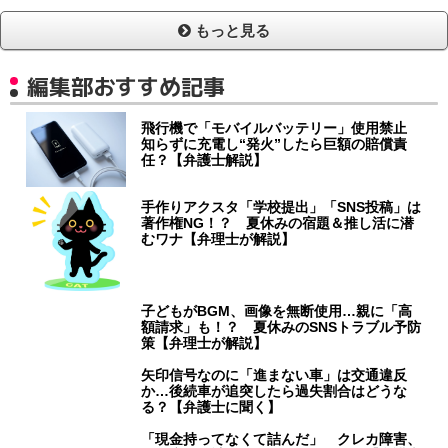
もっと見る
編集部おすすめ記事
飛行機で「モバイルバッテリー」使用禁止
知らずに充電し“発火”したら巨額の賠償責
任？【弁護士解説】
手作りアクスタ「学校提出」「SNS投稿」は
著作権NG！？ 夏休みの宿題＆推し活に潜
むワナ【弁理士が解説】
子どもがBGM、画像を無断使用…親に「高
額請求」も！？ 夏休みのSNSトラブル予防
策【弁理士が解説】
矢印信号なのに「進まない車」は交通違反
か…後続車が追突したら過失割合はどうな
る？【弁護士に聞く】
「現金持ってなくて詰んだ」 クレカ障害、