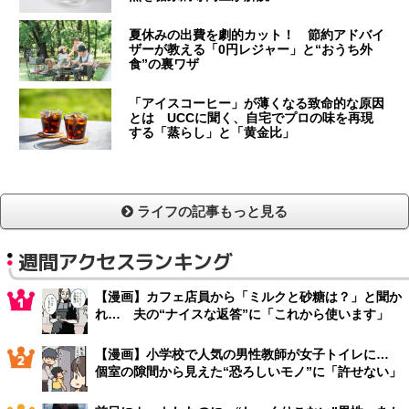
夏休みの出費を劇的カット！ 節約アドバイ
ザーが教える「0円レジャー」と“おうち外
食”の裏ワザ
「アイスコーヒー」が薄くなる致命的な原因
とは UCCに聞く、自宅でプロの味を再現
する「蒸らし」と「黄金比」
ライフの記事もっと見る
週間アクセスランキング
【漫画】カフェ店員から「ミルクと砂糖は？」と聞か
れ… 夫の“ナイスな返答”に「これから使います」
【漫画】小学校で人気の男性教師が女子トイレに…
個室の隙間から見えた“恐ろしいモノ”に「許せない」